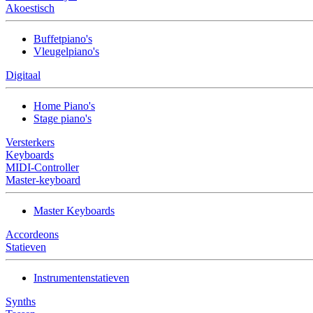
Akoestisch
Buffetpiano's
Vleugelpiano's
Digitaal
Home Piano's
Stage piano's
Versterkers
Keyboards
MIDI-Controller
Master-keyboard
Master Keyboards
Accordeons
Statieven
Instrumentenstatieven
Synths