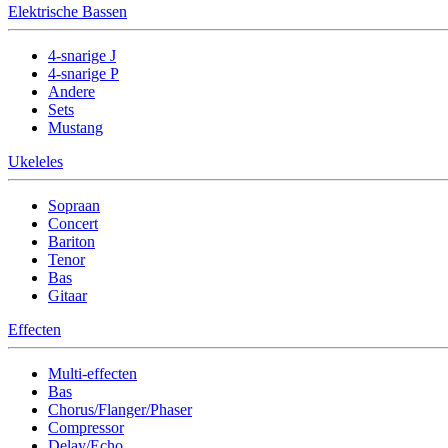
Elektrische Bassen
4-snarige J
4-snarige P
Andere
Sets
Mustang
Ukeleles
Sopraan
Concert
Bariton
Tenor
Bas
Gitaar
Effecten
Multi-effecten
Bas
Chorus/Flanger/Phaser
Compressor
Delay/Echo