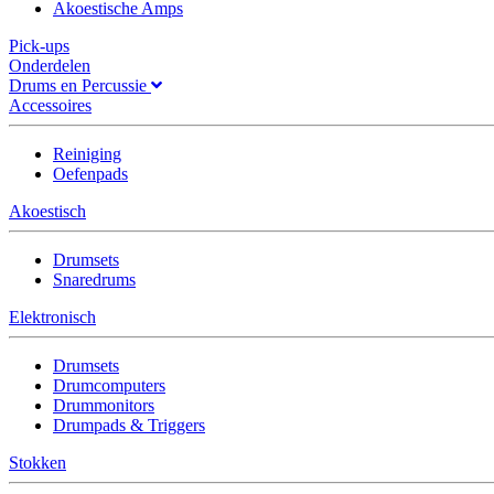
Akoestische Amps
Pick-ups
Onderdelen
Drums en Percussie
Accessoires
Reiniging
Oefenpads
Akoestisch
Drumsets
Snaredrums
Elektronisch
Drumsets
Drumcomputers
Drummonitors
Drumpads & Triggers
Stokken