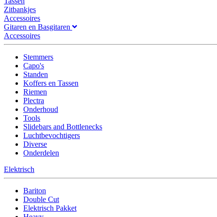
Tassen
Zitbankjes
Accessoires
Gitaren en Basgitaren
Accessoires
Stemmers
Capo's
Standen
Koffers en Tassen
Riemen
Plectra
Onderhoud
Tools
Slidebars and Bottlenecks
Luchtbevochtigers
Diverse
Onderdelen
Elektrisch
Bariton
Double Cut
Elektrisch Pakket
Heavy