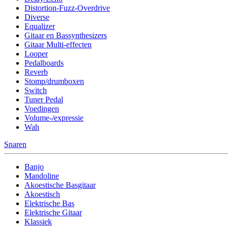
Distortion-Fuzz-Overdrive
Diverse
Equalizer
Gitaar en Bassynthesizers
Gitaar Multi-effecten
Looper
Pedalboards
Reverb
Stomp/drumboxen
Switch
Tuner Pedal
Voedingen
Volume-/expressie
Wah
Snaren
Banjo
Mandoline
Akoestische Basgitaar
Akoestisch
Elektrische Bas
Elektrische Gitaar
Klassiek