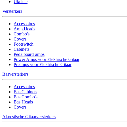
Ukelele
Versterkers
Accessoires
Amp Heads
Combo's
Covers
Footswitch
Cabinets
Pedalboard-amps
Power Amps voor Elektrische Gitaar
Preamps voor Elektrische Gitaar
Basversterkers
Accessoires
Bas Cabinets
Bas Combo's
Bas Heads
Covers
Akoestische Gitaarversterkers