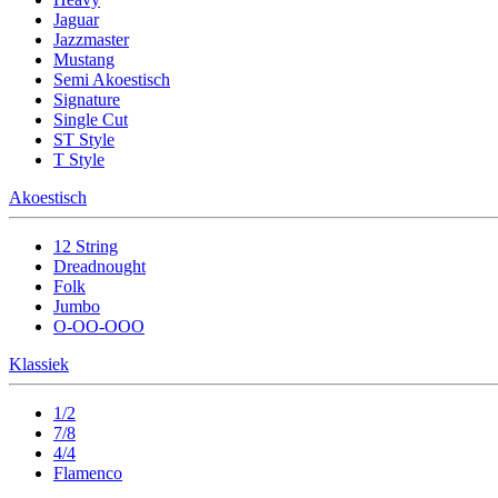
Jaguar
Jazzmaster
Mustang
Semi Akoestisch
Signature
Single Cut
ST Style
T Style
Akoestisch
12 String
Dreadnought
Folk
Jumbo
O-OO-OOO
Klassiek
1/2
7/8
4/4
Flamenco