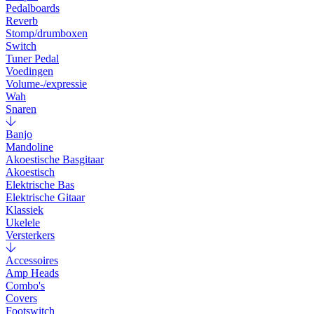
Pedalboards
Reverb
Stomp/drumboxen
Switch
Tuner Pedal
Voedingen
Volume-/expressie
Wah
Snaren
Banjo
Mandoline
Akoestische Basgitaar
Akoestisch
Elektrische Bas
Elektrische Gitaar
Klassiek
Ukelele
Versterkers
Accessoires
Amp Heads
Combo's
Covers
Footswitch