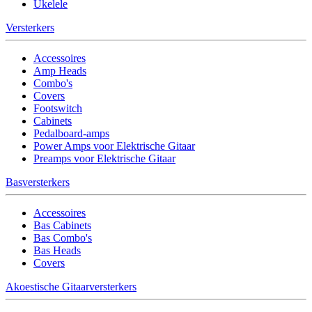
Ukelele
Versterkers
Accessoires
Amp Heads
Combo's
Covers
Footswitch
Cabinets
Pedalboard-amps
Power Amps voor Elektrische Gitaar
Preamps voor Elektrische Gitaar
Basversterkers
Accessoires
Bas Cabinets
Bas Combo's
Bas Heads
Covers
Akoestische Gitaarversterkers