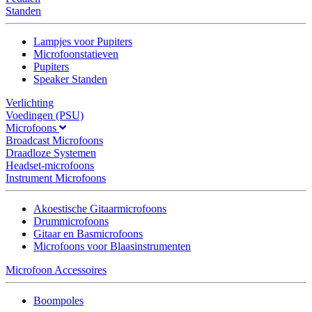
Standen
Lampjes voor Pupiters
Microfoonstatieven
Pupiters
Speaker Standen
Verlichting
Voedingen (PSU)
Microfoons
Broadcast Microfoons
Draadloze Systemen
Headset-microfoons
Instrument Microfoons
Akoestische Gitaarmicrofoons
Drummicrofoons
Gitaar en Basmicrofoons
Microfoons voor Blaasinstrumenten
Microfoon Accessoires
Boompoles