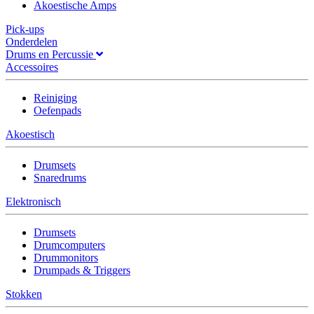
Akoestische Amps
Pick-ups
Onderdelen
Drums en Percussie
Accessoires
Reiniging
Oefenpads
Akoestisch
Drumsets
Snaredrums
Elektronisch
Drumsets
Drumcomputers
Drummonitors
Drumpads & Triggers
Stokken