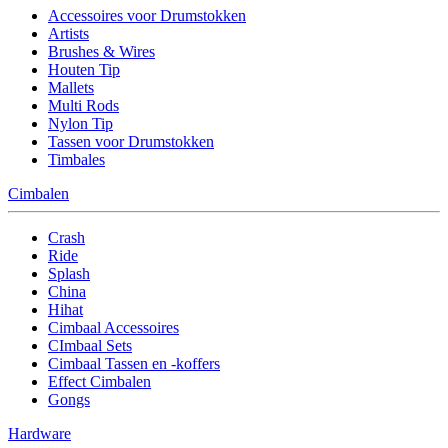
Accessoires voor Drumstokken
Artists
Brushes & Wires
Houten Tip
Mallets
Multi Rods
Nylon Tip
Tassen voor Drumstokken
Timbales
Cimbalen
Crash
Ride
Splash
China
Hihat
Cimbaal Accessoires
CImbaal Sets
Cimbaal Tassen en -koffers
Effect Cimbalen
Gongs
Hardware