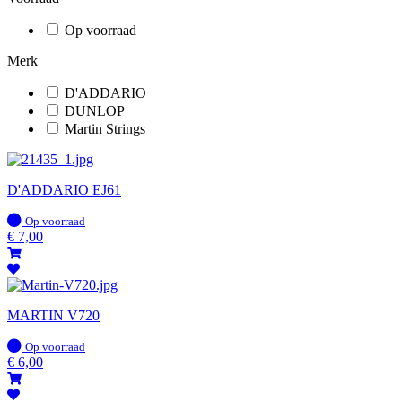
Op voorraad
Merk
D'ADDARIO
DUNLOP
Martin Strings
D'ADDARIO EJ61
Op
Op voorraad
voorraad
€
7,00
MARTIN V720
Op
Op voorraad
voorraad
€
6,00