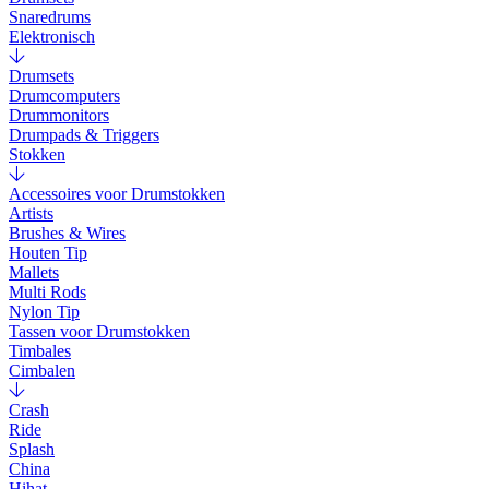
Snaredrums
Elektronisch
Drumsets
Drumcomputers
Drummonitors
Drumpads & Triggers
Stokken
Accessoires voor Drumstokken
Artists
Brushes & Wires
Houten Tip
Mallets
Multi Rods
Nylon Tip
Tassen voor Drumstokken
Timbales
Cimbalen
Crash
Ride
Splash
China
Hihat