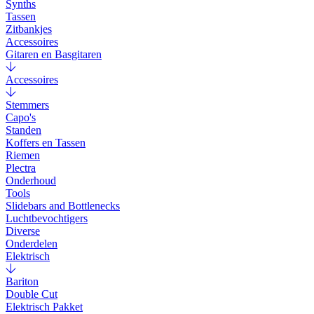
Synths
Tassen
Zitbankjes
Accessoires
Gitaren en Basgitaren
Accessoires
Stemmers
Capo's
Standen
Koffers en Tassen
Riemen
Plectra
Onderhoud
Tools
Slidebars and Bottlenecks
Luchtbevochtigers
Diverse
Onderdelen
Elektrisch
Bariton
Double Cut
Elektrisch Pakket