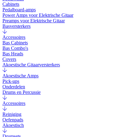
Cabinets
Pedalboard-amps
Power Amps voor Elektrische Gitaar
Preamps voor Elektrische Gitaar
Basversterkers
Accessoires
Bas Cabinets
Bas Combo's
Bas Heads
Covers
Akoestische Gitaarversterkers
Akoestische Amps
Pick-ups
Onderdelen
Drums en Percussie
Accessoires
Reiniging
Oefenpads
Akoestisch
Drumsets