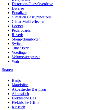
Distortion-Fuzz-Overdrive
Diverse
Equalizer
Gitaar en Bassynthesizers
Gitaar Multi-effecten
Looper
Pedalboards
Reverb
Stomp/drumboxen
Switch
Tuner Pedal
Voedingen
Volume-/expressie
Wah
Snaren
Banjo
Mandoline
Akoestische Basgitaar
Akoestisch
Elektrische Bas
Elektrische Gitaar
Klassiek