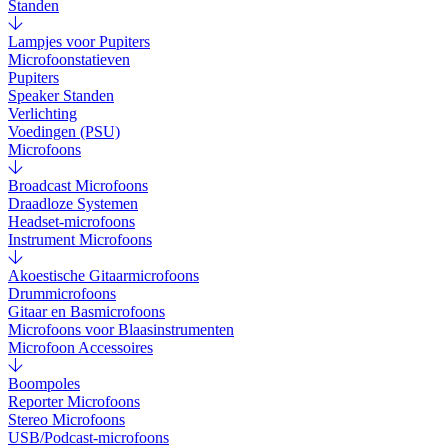
Standen
Lampjes voor Pupiters
Microfoonstatieven
Pupiters
Speaker Standen
Verlichting
Voedingen (PSU)
Microfoons
Broadcast Microfoons
Draadloze Systemen
Headset-microfoons
Instrument Microfoons
Akoestische Gitaarmicrofoons
Drummicrofoons
Gitaar en Basmicrofoons
Microfoons voor Blaasinstrumenten
Microfoon Accessoires
Boompoles
Reporter Microfoons
Stereo Microfoons
USB/Podcast-microfoons