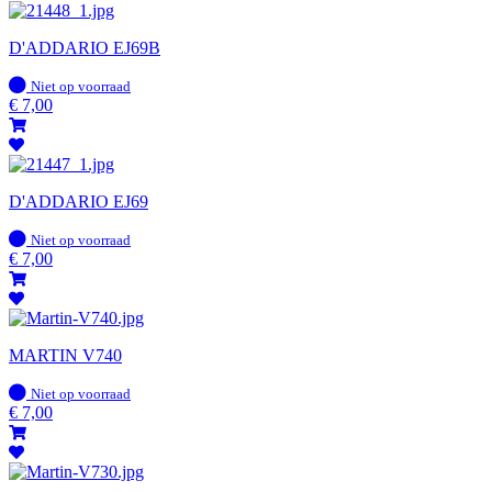
D'ADDARIO EJ69B
Op
Niet op voorraad
voorraad
€
7,00
D'ADDARIO EJ69
Op
Niet op voorraad
voorraad
€
7,00
MARTIN V740
Op
Niet op voorraad
voorraad
€
7,00