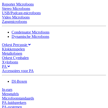
Reporter Microfoons
Stereo Microfoons
USB/Podcast-microfoons
Video Microfoons
Zangmicrofoons
Condensator Microfoons
Dynamische Microfoons
Orkest Percussie
Klokkenspelen
Metallofonen
Orkest Cymbalen
Xylofoons
PA
Accessoires voor PA
DI-Boxen
In-ears
Mengtafels
Microfoonstandaards
PA-luidsprekers
PA-systemen