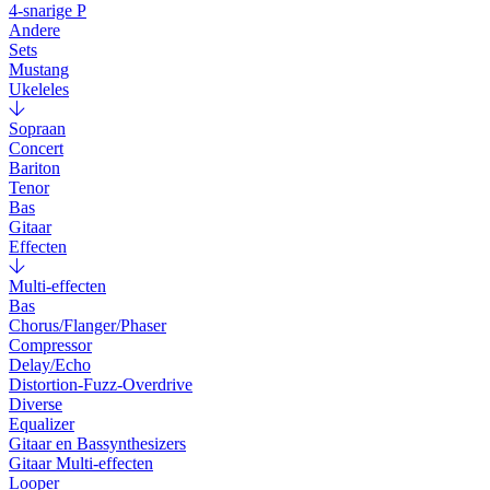
4-snarige P
Andere
Sets
Mustang
Ukeleles
Sopraan
Concert
Bariton
Tenor
Bas
Gitaar
Effecten
Multi-effecten
Bas
Chorus/Flanger/Phaser
Compressor
Delay/Echo
Distortion-Fuzz-Overdrive
Diverse
Equalizer
Gitaar en Bassynthesizers
Gitaar Multi-effecten
Looper