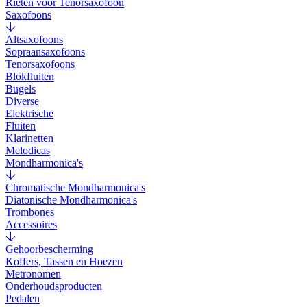
Rieten voor Tenorsaxofoon
Saxofoons
Altsaxofoons
Sopraansaxofoons
Tenorsaxofoons
Blokfluiten
Bugels
Diverse
Elektrische
Fluiten
Klarinetten
Melodicas
Mondharmonica's
Chromatische Mondharmonica's
Diatonische Mondharmonica's
Trombones
Accessoires
Gehoorbescherming
Koffers, Tassen en Hoezen
Metronomen
Onderhoudsproducten
Pedalen