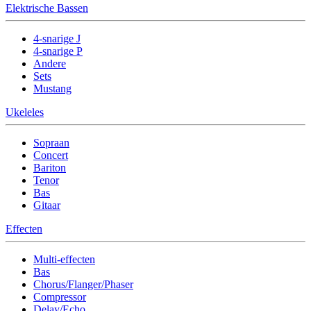
Elektrische Bassen
4-snarige J
4-snarige P
Andere
Sets
Mustang
Ukeleles
Sopraan
Concert
Bariton
Tenor
Bas
Gitaar
Effecten
Multi-effecten
Bas
Chorus/Flanger/Phaser
Compressor
Delay/Echo