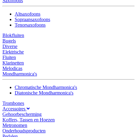
Saxofoons
Altsaxofoons
Sopraansaxofoons
Tenorsaxofoons
Blokfluiten
Bugels
Diverse
Elektrische
Fluiten
Klarinetten
Melodicas
Mondharmonica's
Chromatische Mondharmonica's
Diatonische Mondharmonica's
Trombones
Accessoires
Gehoorbescherming
Koffers, Tassen en Hoezen
Metronomen
Onderhoudsproducten
Pedalen