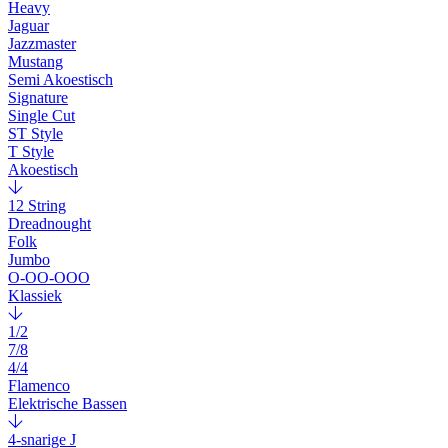
Heavy
Jaguar
Jazzmaster
Mustang
Semi Akoestisch
Signature
Single Cut
ST Style
T Style
Akoestisch
12 String
Dreadnought
Folk
Jumbo
O-OO-OOO
Klassiek
1/2
7/8
4/4
Flamenco
Elektrische Bassen
4-snarige J