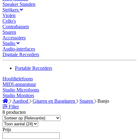
Speaker Standen
Strijkers
Violen
Cello's
Contrabassen
Snaren
Accessoires
Studio
Audio-interfaces
Digitale Recorders
Portable Recorders
Hoofdtelefoons
MIDI-apparatuur
Studio Microfoons
Studio Monitors
Aanbod
Gitaren en Basgitaren
Snaren
Banjo
Filter
8 producten
Prijs