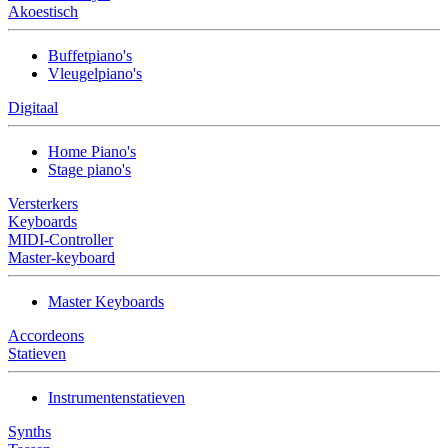
Akoestisch
Buffetpiano's
Vleugelpiano's
Digitaal
Home Piano's
Stage piano's
Versterkers
Keyboards
MIDI-Controller
Master-keyboard
Master Keyboards
Accordeons
Statieven
Instrumentenstatieven
Synths