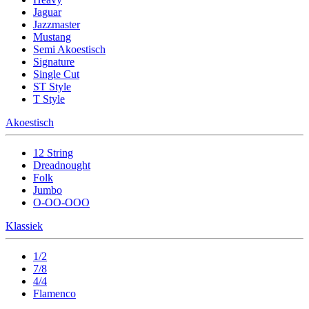
Jaguar
Jazzmaster
Mustang
Semi Akoestisch
Signature
Single Cut
ST Style
T Style
Akoestisch
12 String
Dreadnought
Folk
Jumbo
O-OO-OOO
Klassiek
1/2
7/8
4/4
Flamenco