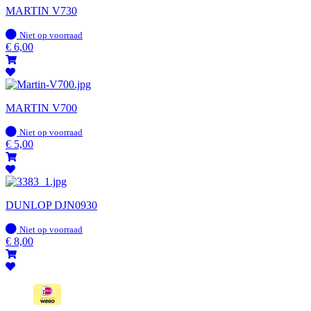
MARTIN V730
Op
Niet op voorraad
voorraad
€
6,00
MARTIN V700
Op
Niet op voorraad
voorraad
€
5,00
DUNLOP DJN0930
Op
Niet op voorraad
voorraad
€
8,00