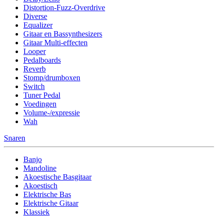
Distortion-Fuzz-Overdrive
Diverse
Equalizer
Gitaar en Bassynthesizers
Gitaar Multi-effecten
Looper
Pedalboards
Reverb
Stomp/drumboxen
Switch
Tuner Pedal
Voedingen
Volume-/expressie
Wah
Snaren
Banjo
Mandoline
Akoestische Basgitaar
Akoestisch
Elektrische Bas
Elektrische Gitaar
Klassiek