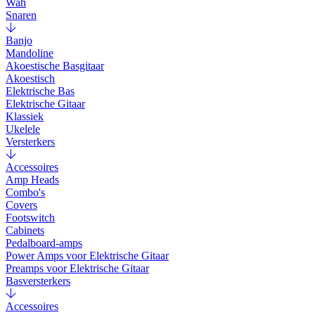
Wah
Snaren
Banjo
Mandoline
Akoestische Basgitaar
Akoestisch
Elektrische Bas
Elektrische Gitaar
Klassiek
Ukelele
Versterkers
Accessoires
Amp Heads
Combo's
Covers
Footswitch
Cabinets
Pedalboard-amps
Power Amps voor Elektrische Gitaar
Preamps voor Elektrische Gitaar
Basversterkers
Accessoires