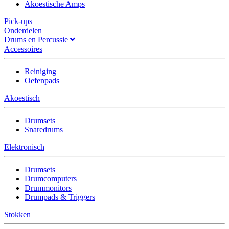
Akoestische Amps
Pick-ups
Onderdelen
Drums en Percussie
Accessoires
Reiniging
Oefenpads
Akoestisch
Drumsets
Snaredrums
Elektronisch
Drumsets
Drumcomputers
Drummonitors
Drumpads & Triggers
Stokken