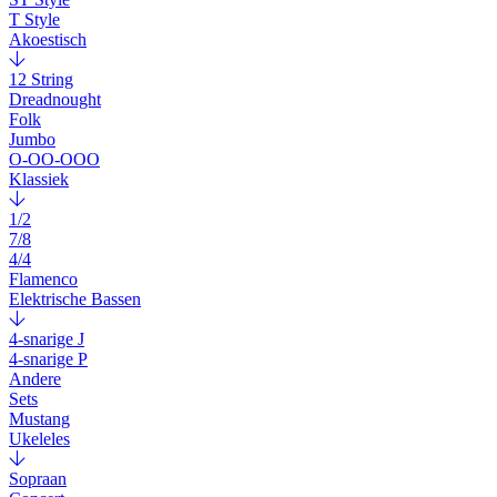
T Style
Akoestisch
12 String
Dreadnought
Folk
Jumbo
O-OO-OOO
Klassiek
1/2
7/8
4/4
Flamenco
Elektrische Bassen
4-snarige J
4-snarige P
Andere
Sets
Mustang
Ukeleles
Sopraan