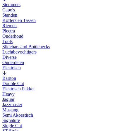
Stemmers
Capo's
Standen
Koffers en Tassen
Riemen
Plectra
Onderhoud
Tools
Slidebars and Bottlenecks
Luchtbevochtigers
Diverse
Onderdelen
Elektrisch
Bariton
Double Cut
Elektrisch Pakket
Heavy
Jaguar
Jazzmaster
Mustang
Semi Akoestisch
Signature
Single Cut
ST Style