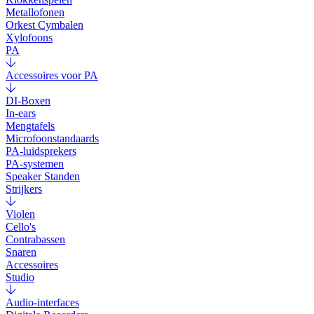
Metallofonen
Orkest Cymbalen
Xylofoons
PA
Accessoires voor PA
DI-Boxen
In-ears
Mengtafels
Microfoonstandaards
PA-luidsprekers
PA-systemen
Speaker Standen
Strijkers
Violen
Cello's
Contrabassen
Snaren
Accessoires
Studio
Audio-interfaces