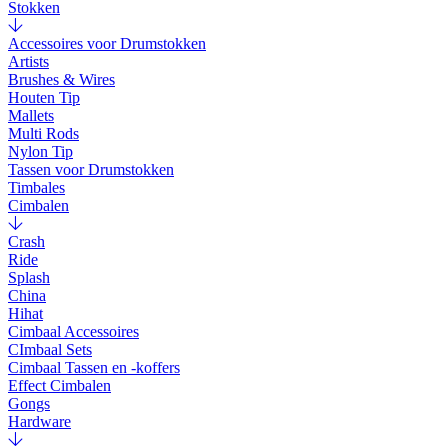
Stokken
Accessoires voor Drumstokken
Artists
Brushes & Wires
Houten Tip
Mallets
Multi Rods
Nylon Tip
Tassen voor Drumstokken
Timbales
Cimbalen
Crash
Ride
Splash
China
Hihat
Cimbaal Accessoires
CImbaal Sets
Cimbaal Tassen en -koffers
Effect Cimbalen
Gongs
Hardware