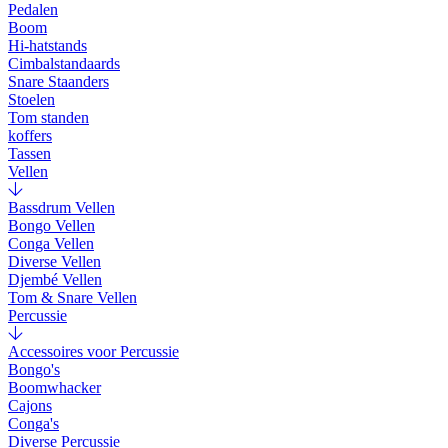
Pedalen
Boom
Hi-hatstands
Cimbalstandaards
Snare Staanders
Stoelen
Tom standen
koffers
Tassen
Vellen
Bassdrum Vellen
Bongo Vellen
Conga Vellen
Diverse Vellen
Djembé Vellen
Tom & Snare Vellen
Percussie
Accessoires voor Percussie
Bongo's
Boomwhacker
Cajons
Conga's
Diverse Percussie