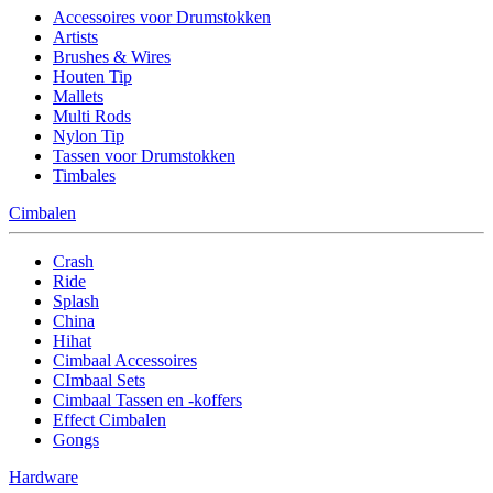
Accessoires voor Drumstokken
Artists
Brushes & Wires
Houten Tip
Mallets
Multi Rods
Nylon Tip
Tassen voor Drumstokken
Timbales
Cimbalen
Crash
Ride
Splash
China
Hihat
Cimbaal Accessoires
CImbaal Sets
Cimbaal Tassen en -koffers
Effect Cimbalen
Gongs
Hardware