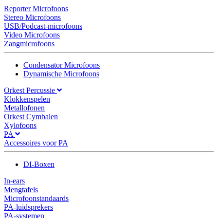
Reporter Microfoons
Stereo Microfoons
USB/Podcast-microfoons
Video Microfoons
Zangmicrofoons
Condensator Microfoons
Dynamische Microfoons
Orkest Percussie
Klokkenspelen
Metallofonen
Orkest Cymbalen
Xylofoons
PA
Accessoires voor PA
DI-Boxen
In-ears
Mengtafels
Microfoonstandaards
PA-luidsprekers
PA-systemen