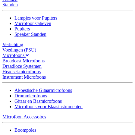
Standen
Lampjes voor Pupiters
Microfoonstatieven
Pupiters
Speaker Standen
Verlichting
Voedingen (PSU)
Microfoons
Broadcast Microfoons
Draadloze Systemen
Headset-microfoons
Instrument Microfoons
Akoestische Gitaarmicrofoons
Drummicrofoons
Gitaar en Basmicrofoons
Microfoons voor Blaasinstrumenten
Microfoon Accessoires
Boompoles