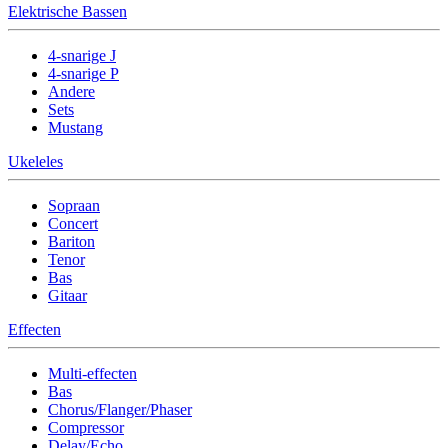
Elektrische Bassen
4-snarige J
4-snarige P
Andere
Sets
Mustang
Ukeleles
Sopraan
Concert
Bariton
Tenor
Bas
Gitaar
Effecten
Multi-effecten
Bas
Chorus/Flanger/Phaser
Compressor
Delay/Echo