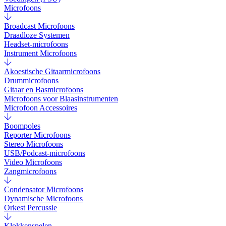
Microfoons
Broadcast Microfoons
Draadloze Systemen
Headset-microfoons
Instrument Microfoons
Akoestische Gitaarmicrofoons
Drummicrofoons
Gitaar en Basmicrofoons
Microfoons voor Blaasinstrumenten
Microfoon Accessoires
Boompoles
Reporter Microfoons
Stereo Microfoons
USB/Podcast-microfoons
Video Microfoons
Zangmicrofoons
Condensator Microfoons
Dynamische Microfoons
Orkest Percussie
Klokkenspelen