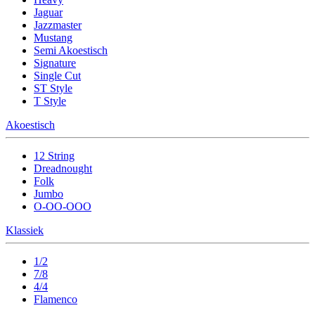
Jaguar
Jazzmaster
Mustang
Semi Akoestisch
Signature
Single Cut
ST Style
T Style
Akoestisch
12 String
Dreadnought
Folk
Jumbo
O-OO-OOO
Klassiek
1/2
7/8
4/4
Flamenco