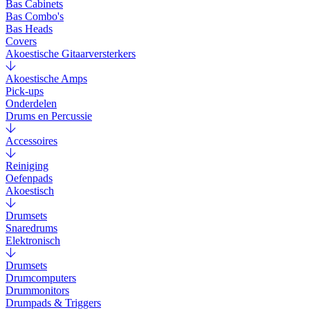
Bas Cabinets
Bas Combo's
Bas Heads
Covers
Akoestische Gitaarversterkers
Akoestische Amps
Pick-ups
Onderdelen
Drums en Percussie
Accessoires
Reiniging
Oefenpads
Akoestisch
Drumsets
Snaredrums
Elektronisch
Drumsets
Drumcomputers
Drummonitors
Drumpads & Triggers