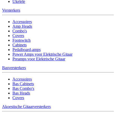
Ukelele
Versterkers
Accessoires
Amp Heads
Combo's
Covers
Footswitch
Cabinets
Pedalboard-amps
Power Amps voor Elektrische Gitaar
Preamps voor Elektrische Gitaar
Basversterkers
Accessoires
Bas Cabinets
Bas Combo's
Bas Heads
Covers
Akoestische Gitaarversterkers