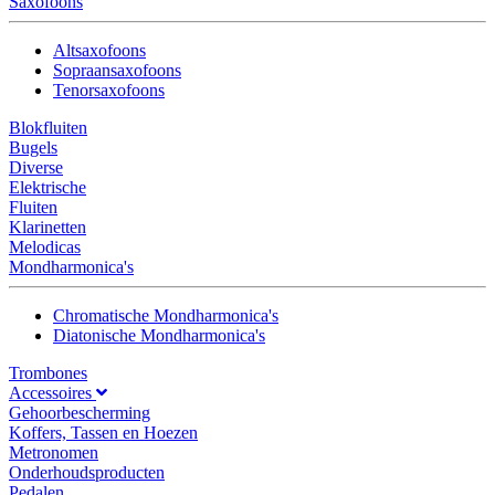
Saxofoons
Altsaxofoons
Sopraansaxofoons
Tenorsaxofoons
Blokfluiten
Bugels
Diverse
Elektrische
Fluiten
Klarinetten
Melodicas
Mondharmonica's
Chromatische Mondharmonica's
Diatonische Mondharmonica's
Trombones
Accessoires
Gehoorbescherming
Koffers, Tassen en Hoezen
Metronomen
Onderhoudsproducten
Pedalen