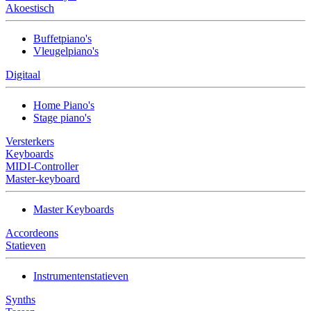
Akoestisch
Buffetpiano's
Vleugelpiano's
Digitaal
Home Piano's
Stage piano's
Versterkers
Keyboards
MIDI-Controller
Master-keyboard
Master Keyboards
Accordeons
Statieven
Instrumentenstatieven
Synths