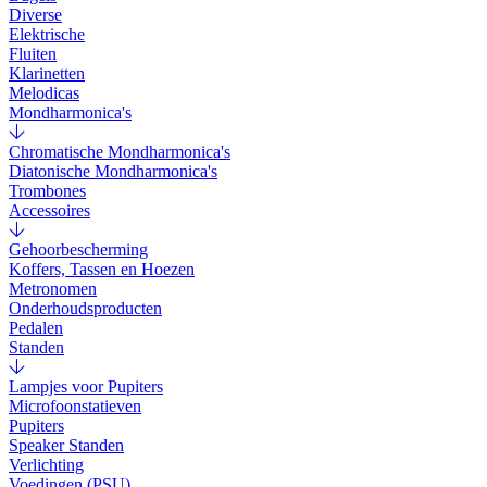
Diverse
Elektrische
Fluiten
Klarinetten
Melodicas
Mondharmonica's
Chromatische Mondharmonica's
Diatonische Mondharmonica's
Trombones
Accessoires
Gehoorbescherming
Koffers, Tassen en Hoezen
Metronomen
Onderhoudsproducten
Pedalen
Standen
Lampjes voor Pupiters
Microfoonstatieven
Pupiters
Speaker Standen
Verlichting
Voedingen (PSU)