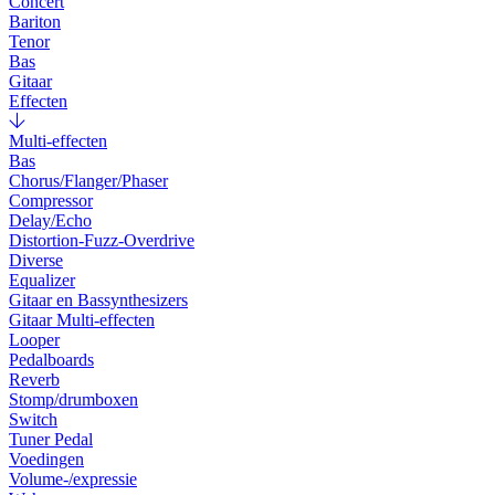
Concert
Bariton
Tenor
Bas
Gitaar
Effecten
Multi-effecten
Bas
Chorus/Flanger/Phaser
Compressor
Delay/Echo
Distortion-Fuzz-Overdrive
Diverse
Equalizer
Gitaar en Bassynthesizers
Gitaar Multi-effecten
Looper
Pedalboards
Reverb
Stomp/drumboxen
Switch
Tuner Pedal
Voedingen
Volume-/expressie