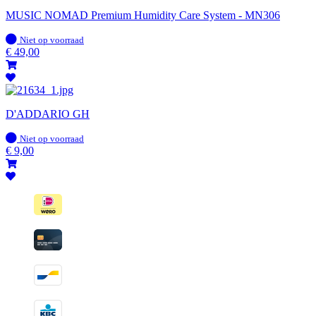
MUSIC NOMAD Premium Humidity Care System - MN306
Op
Niet op voorraad
voorraad
€
49,00
D'ADDARIO GH
Op
Niet op voorraad
voorraad
€
9,00