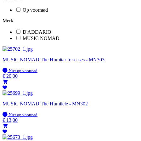
Op voorraad
Merk
D'ADDARIO
MUSIC NOMAD
MUSIC NOMAD The Humitar for cases - MN303
Op
Niet op voorraad
voorraad
€
20,00
MUSIC NOMAD The Humilele - MN302
Op
Niet op voorraad
voorraad
€
13,00