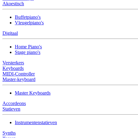
Akoestisch
Buffetpiano's
Vleugelpiano's
Digitaal
Home Piano's
Stage piano's
Versterkers
Keyboards
MIDI-Controller
Master-keyboard
Master Keyboards
Accordeons
Statieven
Instrumentenstatieven
Synths