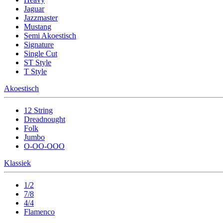
Jaguar
Jazzmaster
Mustang
Semi Akoestisch
Signature
Single Cut
ST Style
T Style
Akoestisch
12 String
Dreadnought
Folk
Jumbo
O-OO-OOO
Klassiek
1/2
7/8
4/4
Flamenco