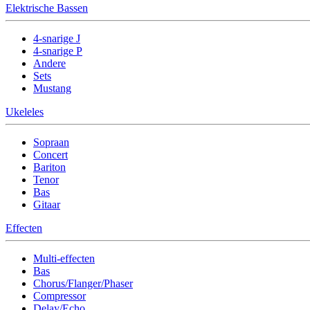
Elektrische Bassen
4-snarige J
4-snarige P
Andere
Sets
Mustang
Ukeleles
Sopraan
Concert
Bariton
Tenor
Bas
Gitaar
Effecten
Multi-effecten
Bas
Chorus/Flanger/Phaser
Compressor
Delay/Echo