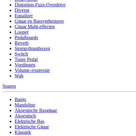
Distortion-Fuzz-Overdrive
Diverse
Equalizer
Gitaar en Bassynthesizers
Gitaar Multi-effecten
Looper
Pedalboards
Reverb
Stomp/drumboxen
Switch
Tuner Pedal
Voedingen
Volume-/expressie
Wah
Snaren
Banjo
Mandoline
Akoestische Basgitaar
Akoestisch
Elektrische Bas
Elektrische Gitaar
Klassiek