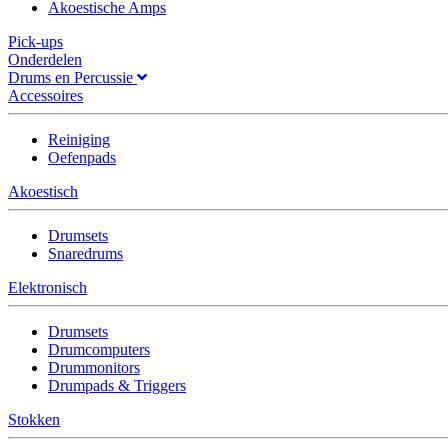
Akoestische Amps
Pick-ups
Onderdelen
Drums en Percussie
Accessoires
Reiniging
Oefenpads
Akoestisch
Drumsets
Snaredrums
Elektronisch
Drumsets
Drumcomputers
Drummonitors
Drumpads & Triggers
Stokken