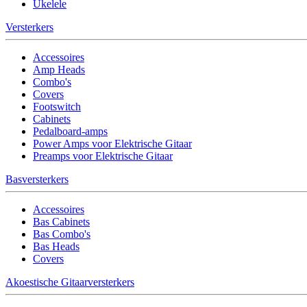
Ukelele
Versterkers
Accessoires
Amp Heads
Combo's
Covers
Footswitch
Cabinets
Pedalboard-amps
Power Amps voor Elektrische Gitaar
Preamps voor Elektrische Gitaar
Basversterkers
Accessoires
Bas Cabinets
Bas Combo's
Bas Heads
Covers
Akoestische Gitaarversterkers