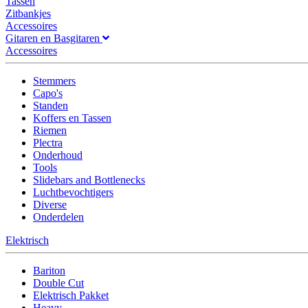
Tassen
Zitbankjes
Accessoires
Gitaren en Basgitaren
Accessoires
Stemmers
Capo's
Standen
Koffers en Tassen
Riemen
Plectra
Onderhoud
Tools
Slidebars and Bottlenecks
Luchtbevochtigers
Diverse
Onderdelen
Elektrisch
Bariton
Double Cut
Elektrisch Pakket
Heavy