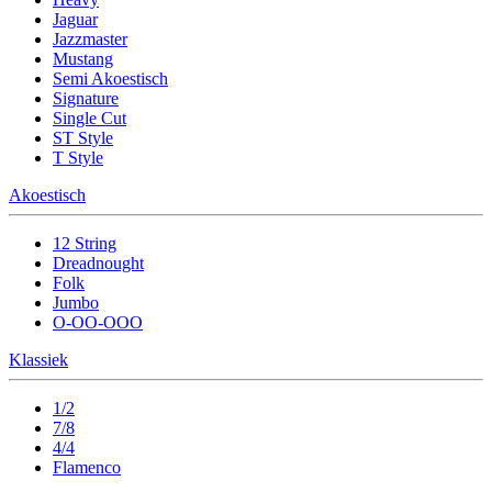
Jaguar
Jazzmaster
Mustang
Semi Akoestisch
Signature
Single Cut
ST Style
T Style
Akoestisch
12 String
Dreadnought
Folk
Jumbo
O-OO-OOO
Klassiek
1/2
7/8
4/4
Flamenco