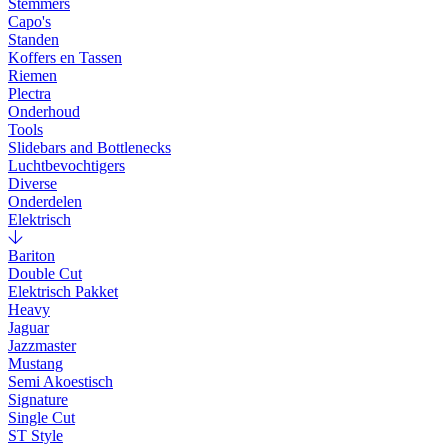
Stemmers
Capo's
Standen
Koffers en Tassen
Riemen
Plectra
Onderhoud
Tools
Slidebars and Bottlenecks
Luchtbevochtigers
Diverse
Onderdelen
Elektrisch
Bariton
Double Cut
Elektrisch Pakket
Heavy
Jaguar
Jazzmaster
Mustang
Semi Akoestisch
Signature
Single Cut
ST Style