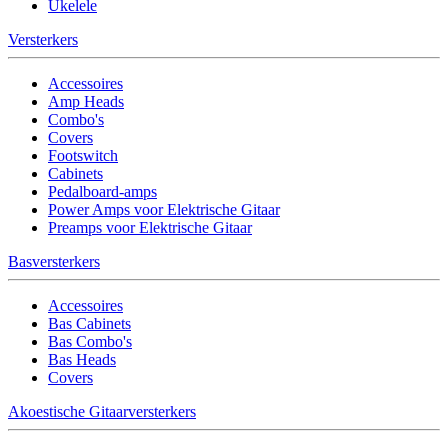
Ukelele
Versterkers
Accessoires
Amp Heads
Combo's
Covers
Footswitch
Cabinets
Pedalboard-amps
Power Amps voor Elektrische Gitaar
Preamps voor Elektrische Gitaar
Basversterkers
Accessoires
Bas Cabinets
Bas Combo's
Bas Heads
Covers
Akoestische Gitaarversterkers