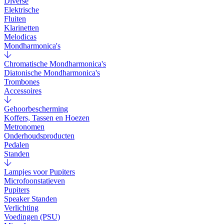
Diverse
Elektrische
Fluiten
Klarinetten
Melodicas
Mondharmonica's
Chromatische Mondharmonica's
Diatonische Mondharmonica's
Trombones
Accessoires
Gehoorbescherming
Koffers, Tassen en Hoezen
Metronomen
Onderhoudsproducten
Pedalen
Standen
Lampjes voor Pupiters
Microfoonstatieven
Pupiters
Speaker Standen
Verlichting
Voedingen (PSU)