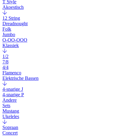
T Style
Akoestisch
12 String
Dreadnought
Folk
Jumbo
O-OO-OOO
Klassiek
1/2
7/8
4/4
Flamenco
Elektrische Bassen
4-snarige J
4-snarige P
Andere
Sets
Mustang
Ukeleles
Sopraan
Concert