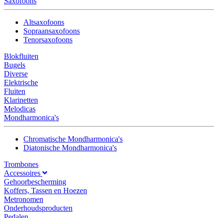
Saxofoons
Altsaxofoons
Sopraansaxofoons
Tenorsaxofoons
Blokfluiten
Bugels
Diverse
Elektrische
Fluiten
Klarinetten
Melodicas
Mondharmonica's
Chromatische Mondharmonica's
Diatonische Mondharmonica's
Trombones
Accessoires
Gehoorbescherming
Koffers, Tassen en Hoezen
Metronomen
Onderhoudsproducten
Pedalen