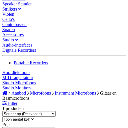
Speaker Standen
Strijkers
Violen
Cello's
Contrabassen
Snaren
Accessoires
Studio
Audio-interfaces
Digitale Recorders
Portable Recorders
Hoofdtelefoons
MIDI-apparatuur
Studio Microfoons
Studio Monitors
Aanbod
Microfoons
Instrument Microfoons
Gitaar en
Basmicrofoons
Filter
1 producten
Prijs