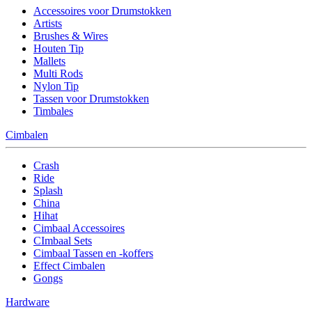
Accessoires voor Drumstokken
Artists
Brushes & Wires
Houten Tip
Mallets
Multi Rods
Nylon Tip
Tassen voor Drumstokken
Timbales
Cimbalen
Crash
Ride
Splash
China
Hihat
Cimbaal Accessoires
CImbaal Sets
Cimbaal Tassen en -koffers
Effect Cimbalen
Gongs
Hardware