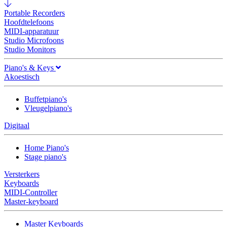
Portable Recorders
Hoofdtelefoons
MIDI-apparatuur
Studio Microfoons
Studio Monitors
Piano's & Keys
Akoestisch
Buffetpiano's
Vleugelpiano's
Digitaal
Home Piano's
Stage piano's
Versterkers
Keyboards
MIDI-Controller
Master-keyboard
Master Keyboards