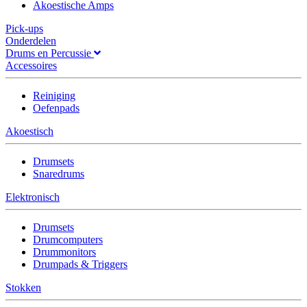
Akoestische Amps
Pick-ups
Onderdelen
Drums en Percussie
Accessoires
Reiniging
Oefenpads
Akoestisch
Drumsets
Snaredrums
Elektronisch
Drumsets
Drumcomputers
Drummonitors
Drumpads & Triggers
Stokken