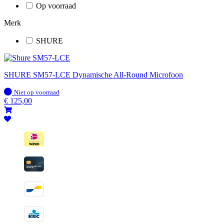
Op voorraad
Merk
SHURE
SHURE SM57-LCE Dynamische All-Round Microfoon
Op
Niet op voorraad
voorraad
€
125,00