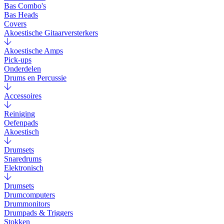
Bas Combo's
Bas Heads
Covers
Akoestische Gitaarversterkers
Akoestische Amps
Pick-ups
Onderdelen
Drums en Percussie
Accessoires
Reiniging
Oefenpads
Akoestisch
Drumsets
Snaredrums
Elektronisch
Drumsets
Drumcomputers
Drummonitors
Drumpads & Triggers
Stokken