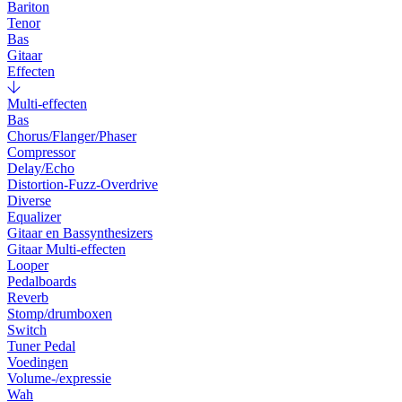
Bariton
Tenor
Bas
Gitaar
Effecten
Multi-effecten
Bas
Chorus/Flanger/Phaser
Compressor
Delay/Echo
Distortion-Fuzz-Overdrive
Diverse
Equalizer
Gitaar en Bassynthesizers
Gitaar Multi-effecten
Looper
Pedalboards
Reverb
Stomp/drumboxen
Switch
Tuner Pedal
Voedingen
Volume-/expressie
Wah