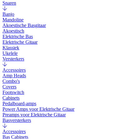
Snaren
Banjo
Mandoline
Akoestische Basgitaar
Akoestisch
Elektrische Bas
Elektrische Gitaar
Klassiek
Ukelele
Versterkers
Accessoires
Amp Heads
Combo's
Covers
Footswitch
Cabinets
Pedalboard-amps
Power Amps voor Elektrische Gitaar
Preamps voor Elektrische Gitaar
Basversterkers
Accessoires
Bas Cabinets