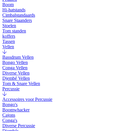
Boom
Hi-hatstands
Cimbalstandaards
Snare Staanders
Stoelen
Tom standen
koffers
Tassen
Vellen
Bassdrum Vellen
Bongo Vellen
Conga Vellen
Diverse Vellen
Djembé Vellen
Tom & Snare Vellen
Percussie
Accessoires voor Percussie
Bongo's
Boomwhacker
Cajons
Conga's
Diverse Percussie
Djembés