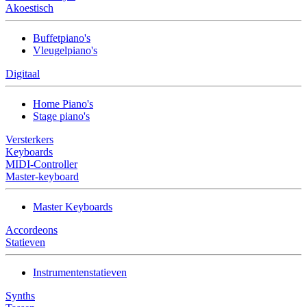
Akoestisch
Buffetpiano's
Vleugelpiano's
Digitaal
Home Piano's
Stage piano's
Versterkers
Keyboards
MIDI-Controller
Master-keyboard
Master Keyboards
Accordeons
Statieven
Instrumentenstatieven
Synths