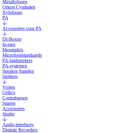
Metallofonen
Orkest Cymbalen
Xylofoons
PA
Accessoires voor PA
DI-Boxen
In-ears
Mengtafels
Microfoonstandaards
PA-luidsprekers
PA-systemen
Speaker Standen
Strijkers
Violen
Cello's
Contrabassen
Snaren
Accessoires
Studio
Audio-interfaces
Digitale Recorders