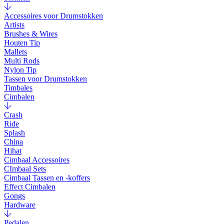
Accessoires voor Drumstokken
Artists
Brushes & Wires
Houten Tip
Mallets
Multi Rods
Nylon Tip
Tassen voor Drumstokken
Timbales
Cimbalen
Crash
Ride
Splash
China
Hihat
Cimbaal Accessoires
CImbaal Sets
Cimbaal Tassen en -koffers
Effect Cimbalen
Gongs
Hardware
Pedalen