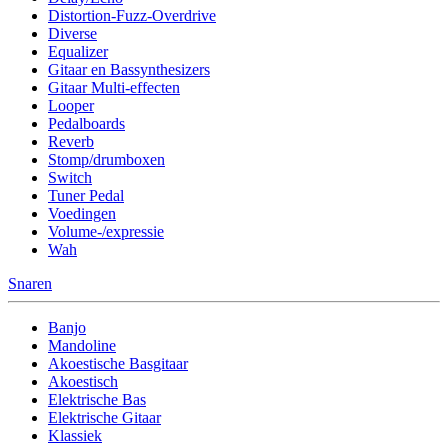
Distortion-Fuzz-Overdrive
Diverse
Equalizer
Gitaar en Bassynthesizers
Gitaar Multi-effecten
Looper
Pedalboards
Reverb
Stomp/drumboxen
Switch
Tuner Pedal
Voedingen
Volume-/expressie
Wah
Snaren
Banjo
Mandoline
Akoestische Basgitaar
Akoestisch
Elektrische Bas
Elektrische Gitaar
Klassiek