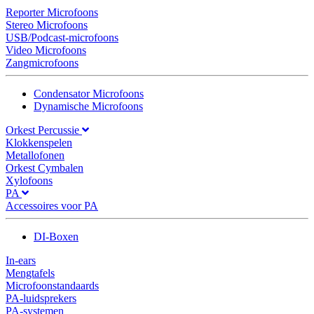
Reporter Microfoons
Stereo Microfoons
USB/Podcast-microfoons
Video Microfoons
Zangmicrofoons
Condensator Microfoons
Dynamische Microfoons
Orkest Percussie
Klokkenspelen
Metallofonen
Orkest Cymbalen
Xylofoons
PA
Accessoires voor PA
DI-Boxen
In-ears
Mengtafels
Microfoonstandaards
PA-luidsprekers
PA-systemen