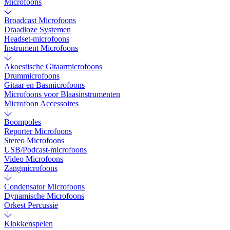
Microfoons
Broadcast Microfoons
Draadloze Systemen
Headset-microfoons
Instrument Microfoons
Akoestische Gitaarmicrofoons
Drummicrofoons
Gitaar en Basmicrofoons
Microfoons voor Blaasinstrumenten
Microfoon Accessoires
Boompoles
Reporter Microfoons
Stereo Microfoons
USB/Podcast-microfoons
Video Microfoons
Zangmicrofoons
Condensator Microfoons
Dynamische Microfoons
Orkest Percussie
Klokkenspelen