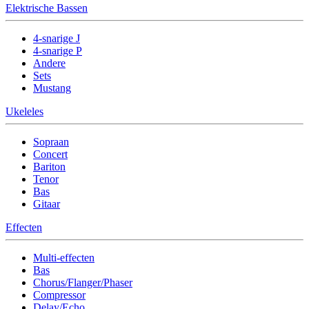
Elektrische Bassen
4-snarige J
4-snarige P
Andere
Sets
Mustang
Ukeleles
Sopraan
Concert
Bariton
Tenor
Bas
Gitaar
Effecten
Multi-effecten
Bas
Chorus/Flanger/Phaser
Compressor
Delay/Echo