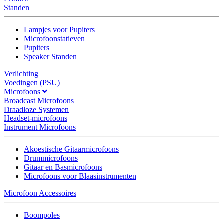
Standen
Lampjes voor Pupiters
Microfoonstatieven
Pupiters
Speaker Standen
Verlichting
Voedingen (PSU)
Microfoons
Broadcast Microfoons
Draadloze Systemen
Headset-microfoons
Instrument Microfoons
Akoestische Gitaarmicrofoons
Drummicrofoons
Gitaar en Basmicrofoons
Microfoons voor Blaasinstrumenten
Microfoon Accessoires
Boompoles