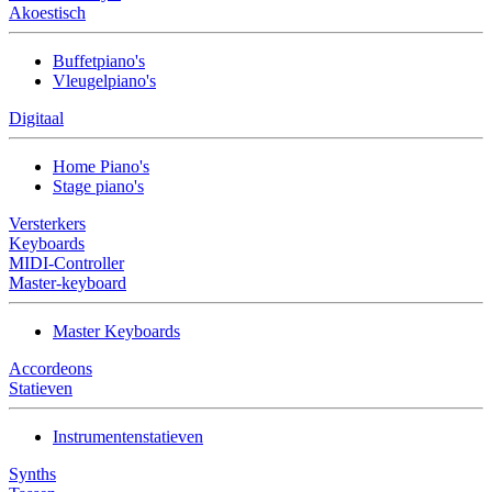
Akoestisch
Buffetpiano's
Vleugelpiano's
Digitaal
Home Piano's
Stage piano's
Versterkers
Keyboards
MIDI-Controller
Master-keyboard
Master Keyboards
Accordeons
Statieven
Instrumentenstatieven
Synths