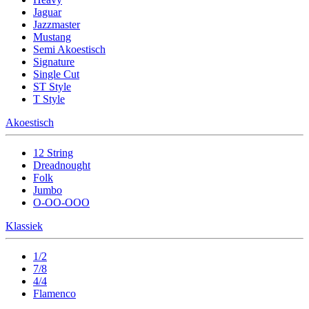
Jaguar
Jazzmaster
Mustang
Semi Akoestisch
Signature
Single Cut
ST Style
T Style
Akoestisch
12 String
Dreadnought
Folk
Jumbo
O-OO-OOO
Klassiek
1/2
7/8
4/4
Flamenco