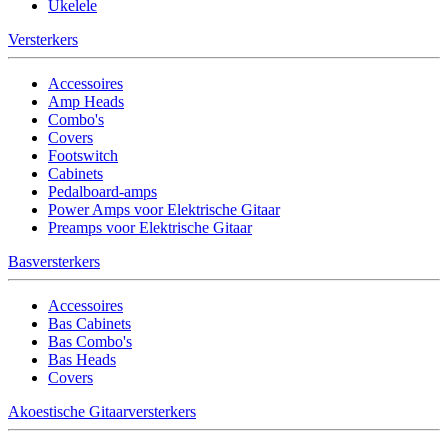
Ukelele
Versterkers
Accessoires
Amp Heads
Combo's
Covers
Footswitch
Cabinets
Pedalboard-amps
Power Amps voor Elektrische Gitaar
Preamps voor Elektrische Gitaar
Basversterkers
Accessoires
Bas Cabinets
Bas Combo's
Bas Heads
Covers
Akoestische Gitaarversterkers