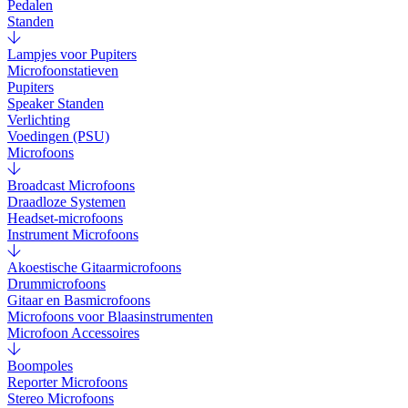
Pedalen
Standen
Lampjes voor Pupiters
Microfoonstatieven
Pupiters
Speaker Standen
Verlichting
Voedingen (PSU)
Microfoons
Broadcast Microfoons
Draadloze Systemen
Headset-microfoons
Instrument Microfoons
Akoestische Gitaarmicrofoons
Drummicrofoons
Gitaar en Basmicrofoons
Microfoons voor Blaasinstrumenten
Microfoon Accessoires
Boompoles
Reporter Microfoons
Stereo Microfoons