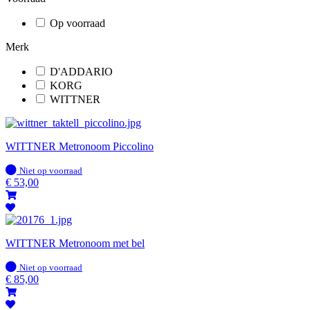
Op voorraad
Merk
D'ADDARIO
KORG
WITTNER
WITTNER Metronoom Piccolino
Op
Niet op voorraad
voorraad
€
53,00
WITTNER Metronoom met bel
Op
Niet op voorraad
voorraad
€
85,00