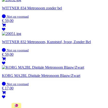
WITTNER 834 Metronoom zonder bel
Op
Niet op voorraad
voorraad
€
59,00
WITTNER 832 Metronoom, Kunststof, Ivoor, Zonder Bel
Op
Niet op voorraad
voorraad
€
59,00
KORG MA2BL Digitale Metronoom Blauw/Zwart
Op
Niet op voorraad
voorraad
€
17,00