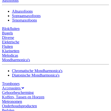
Saxofoons
Altsaxofoons
Sopraansaxofoons
Tenorsaxofoons
Blokfluiten
Bugels
Diverse
Elektrische
Fluiten
Klarinetten
Melodicas
Mondharmonica's
Chromatische Mondharmonica's
Diatonische Mondharmonica's
Trombones
Accessoires
Gehoorbescherming
Koffers, Tassen en Hoezen
Metronomen
Onderhoudsproducten
Pedalen