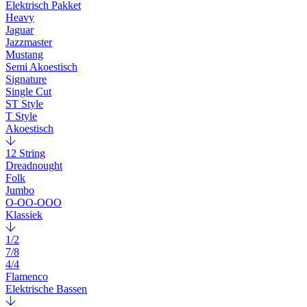
Elektrisch Pakket
Heavy
Jaguar
Jazzmaster
Mustang
Semi Akoestisch
Signature
Single Cut
ST Style
T Style
Akoestisch
12 String
Dreadnought
Folk
Jumbo
O-OO-OOO
Klassiek
1/2
7/8
4/4
Flamenco
Elektrische Bassen