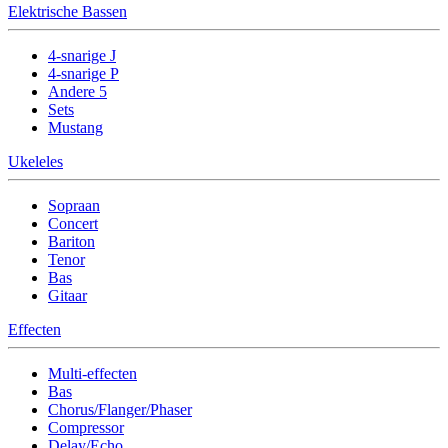
Elektrische Bassen
4-snarige J
4-snarige P
Andere 5
Sets
Mustang
Ukeleles
Sopraan
Concert
Bariton
Tenor
Bas
Gitaar
Effecten
Multi-effecten
Bas
Chorus/Flanger/Phaser
Compressor
Delay/Echo