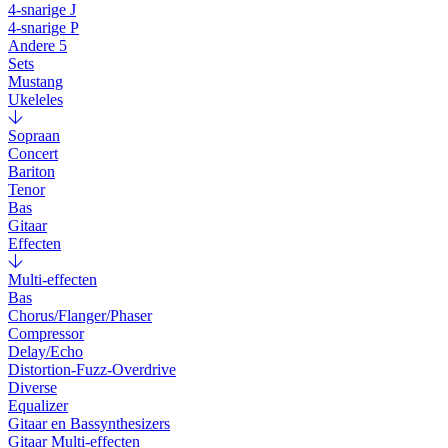
4-snarige J
4-snarige P
Andere 5
Sets
Mustang
Ukeleles
Sopraan
Concert
Bariton
Tenor
Bas
Gitaar
Effecten
Multi-effecten
Bas
Chorus/Flanger/Phaser
Compressor
Delay/Echo
Distortion-Fuzz-Overdrive
Diverse
Equalizer
Gitaar en Bassynthesizers
Gitaar Multi-effecten