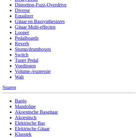
Distortion-Fuzz-Overdrive
Diverse
Equalizer
Gitaar en Bassynthesizers
Gitaar Multi-effecten
Looper
Pedalboards
Reverb
Stomp/drumboxen
Switch
Tuner Pedal
Voedingen
Volume-/expressie
Wah
Snaren
Banjo
Mandoline
Akoestische Basgitaar
Akoestisch
Elektrische Bas
Elektrische Gitaar
Klassiek