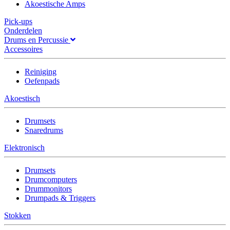
Akoestische Amps
Pick-ups
Onderdelen
Drums en Percussie
Accessoires
Reiniging
Oefenpads
Akoestisch
Drumsets
Snaredrums
Elektronisch
Drumsets
Drumcomputers
Drummonitors
Drumpads & Triggers
Stokken