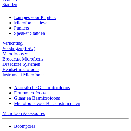
Standen
Lampjes voor Pupiters
Microfoonstatieven
Pupiters
Speaker Standen
Verlichting
Voedingen (PSU)
Microfoons
Broadcast Microfoons
Draadloze Systemen
Headset-microfoons
Instrument Microfoons
Akoestische Gitaarmicrofoons
Drummicrofoons
Gitaar en Basmicrofoons
Microfoons voor Blaasinstrumenten
Microfoon Accessoires
Boompoles