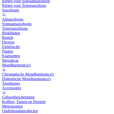
Rieten voor Sopraansaxofoon
Rieten voor Tenorsaxofoon
Saxofoons
Altsaxofoons
Sopraansaxofoons
Tenorsaxofoons
Blokfluiten
Bugels
Diverse
Elektrische
Fluiten
Klarinetten
Melodicas
Mondharmonica's
Chromatische Mondharmonica's
Diatonische Mondharmonica's
Trombones
Accessoires
Gehoorbescherming
Koffers, Tassen en Hoezen
Metronomen
Onderhoudsproducten