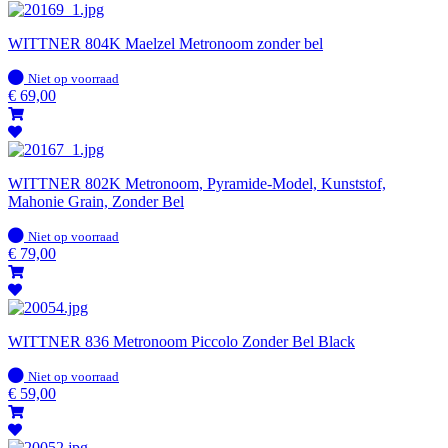
WITTNER 804K Maelzel Metronoom zonder bel
Op
Niet op voorraad
voorraad
€
69,00
WITTNER 802K Metronoom, Pyramide-Model, Kunststof,
Mahonie Grain, Zonder Bel
Op
Niet op voorraad
voorraad
€
79,00
WITTNER 836 Metronoom Piccolo Zonder Bel Black
Op
Niet op voorraad
voorraad
€
59,00