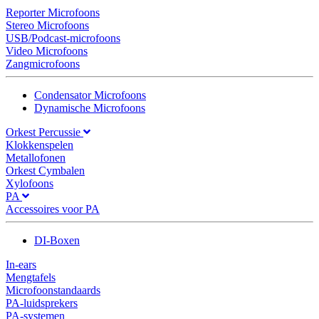
Reporter Microfoons
Stereo Microfoons
USB/Podcast-microfoons
Video Microfoons
Zangmicrofoons
Condensator Microfoons
Dynamische Microfoons
Orkest Percussie
Klokkenspelen
Metallofonen
Orkest Cymbalen
Xylofoons
PA
Accessoires voor PA
DI-Boxen
In-ears
Mengtafels
Microfoonstandaards
PA-luidsprekers
PA-systemen