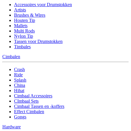
Accessoires voor Drumstokken
Artists
Brushes & Wires
Houten Tip
Mallets
Multi Rods
Nylon Tip
Tassen voor Drumstokken
Timbales
Cimbalen
Crash
Ride
Splash
China
Hihat
Cimbaal Accessoires
CImbaal Sets
Cimbaal Tassen en -koffers
Effect Cimbalen
Gongs
Hardware