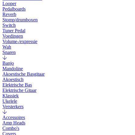
Looper
Pedalboards
Reverb
Stomp/drumboxen
Switch
Tuner Pedal
Voedingen
Volume-/expressie
Wah
Snaren
Banjo
Mandoline
Akoestische Basgitaar
Akoestisch
Elektrische Bas
Elektrische Gitaar
Klassiek
Ukelele
Versterkers
Accessoires
Amp Heads
Combo's
Covers