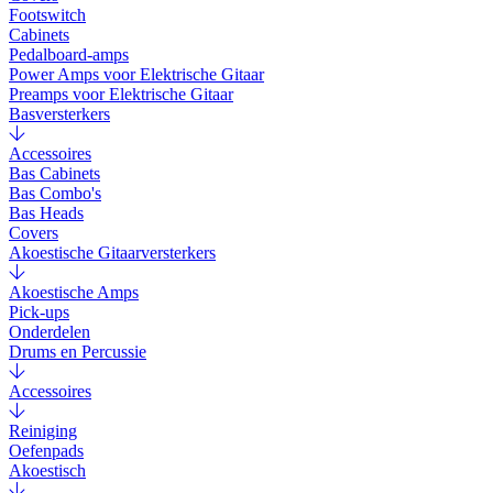
Footswitch
Cabinets
Pedalboard-amps
Power Amps voor Elektrische Gitaar
Preamps voor Elektrische Gitaar
Basversterkers
Accessoires
Bas Cabinets
Bas Combo's
Bas Heads
Covers
Akoestische Gitaarversterkers
Akoestische Amps
Pick-ups
Onderdelen
Drums en Percussie
Accessoires
Reiniging
Oefenpads
Akoestisch