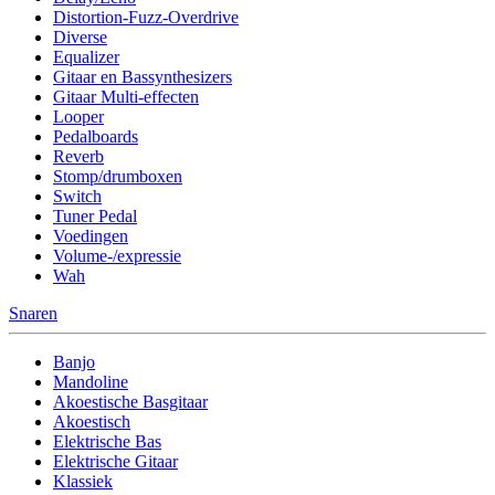
Distortion-Fuzz-Overdrive
Diverse
Equalizer
Gitaar en Bassynthesizers
Gitaar Multi-effecten
Looper
Pedalboards
Reverb
Stomp/drumboxen
Switch
Tuner Pedal
Voedingen
Volume-/expressie
Wah
Snaren
Banjo
Mandoline
Akoestische Basgitaar
Akoestisch
Elektrische Bas
Elektrische Gitaar
Klassiek