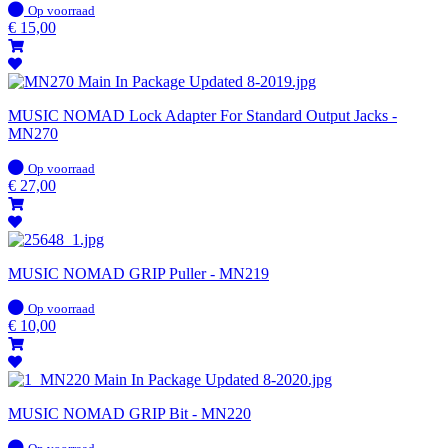
Op
Op voorraad
voorraad
€
15,00
MUSIC NOMAD Lock Adapter For Standard Output Jacks -
MN270
Op
Op voorraad
voorraad
€
27,00
MUSIC NOMAD GRIP Puller - MN219
Op
Op voorraad
voorraad
€
10,00
MUSIC NOMAD GRIP Bit - MN220
Op