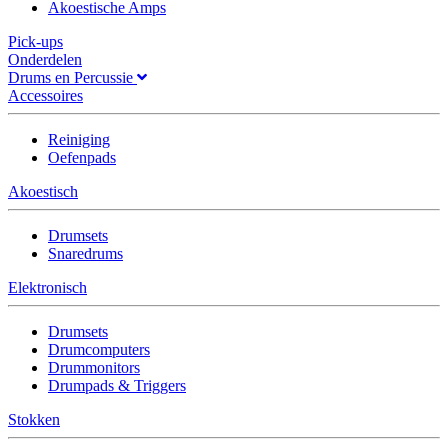
Akoestische Amps
Pick-ups
Onderdelen
Drums en Percussie
Accessoires
Reiniging
Oefenpads
Akoestisch
Drumsets
Snaredrums
Elektronisch
Drumsets
Drumcomputers
Drummonitors
Drumpads & Triggers
Stokken