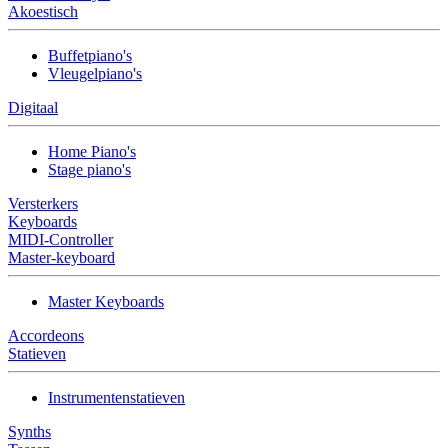
Akoestisch
Buffetpiano's
Vleugelpiano's
Digitaal
Home Piano's
Stage piano's
Versterkers
Keyboards
MIDI-Controller
Master-keyboard
Master Keyboards
Accordeons
Statieven
Instrumentenstatieven
Synths