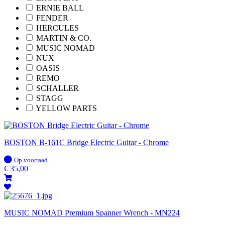
ERNIE BALL
FENDER
HERCULES
MARTIN & CO.
MUSIC NOMAD
NUX
OASIS
REMO
SCHALLER
STAGG
YELLOW PARTS
BOSTON B-161C Bridge Electric Guitar - Chrome
Op
Op voorraad
voorraad
€
35,00
MUSIC NOMAD Premium Spanner Wrench - MN224