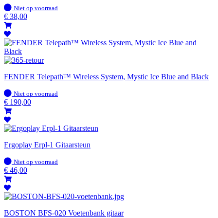
Op
Niet op voorraad
voorraad
€
38,00
FENDER Telepath™ Wireless System, Mystic Ice Blue and Black
Op
Niet op voorraad
voorraad
€
190,00
Ergoplay Erpl-1 Gitaarsteun
Op
Niet op voorraad
voorraad
€
46,00
BOSTON BFS-020 Voetenbank gitaar