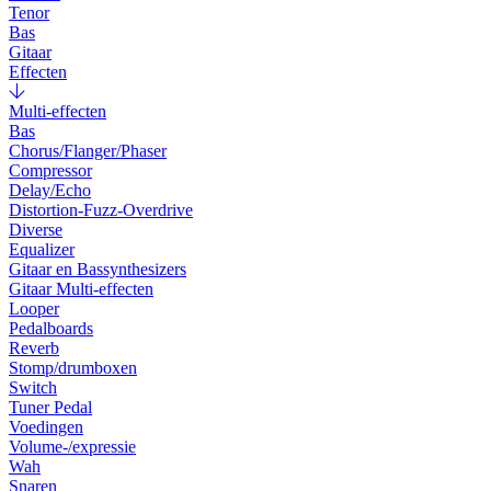
Tenor
Bas
Gitaar
Effecten
Multi-effecten
Bas
Chorus/Flanger/Phaser
Compressor
Delay/Echo
Distortion-Fuzz-Overdrive
Diverse
Equalizer
Gitaar en Bassynthesizers
Gitaar Multi-effecten
Looper
Pedalboards
Reverb
Stomp/drumboxen
Switch
Tuner Pedal
Voedingen
Volume-/expressie
Wah
Snaren