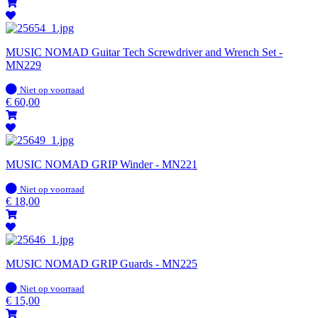
MUSIC NOMAD Guitar Tech Screwdriver and Wrench Set -
MN229
Op
Niet op voorraad
voorraad
€
60,00
MUSIC NOMAD GRIP Winder - MN221
Op
Niet op voorraad
voorraad
€
18,00
MUSIC NOMAD GRIP Guards - MN225
Op
Niet op voorraad
voorraad
€
15,00