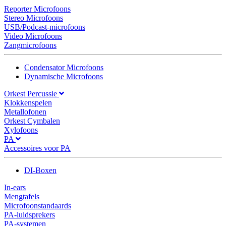
Reporter Microfoons
Stereo Microfoons
USB/Podcast-microfoons
Video Microfoons
Zangmicrofoons
Condensator Microfoons
Dynamische Microfoons
Orkest Percussie
Klokkenspelen
Metallofonen
Orkest Cymbalen
Xylofoons
PA
Accessoires voor PA
DI-Boxen
In-ears
Mengtafels
Microfoonstandaards
PA-luidsprekers
PA-systemen