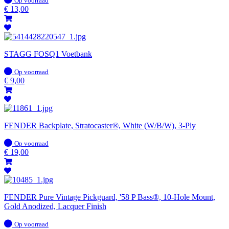
Op voorraad
voorraad
€
13,00
STAGG FOSQ1 Voetbank
Op
Op voorraad
voorraad
€
9,00
FENDER Backplate, Stratocaster®, White (W/B/W), 3-Ply
Op
Op voorraad
voorraad
€
19,00
FENDER Pure Vintage Pickguard, '58 P Bass®, 10-Hole Mount,
Gold Anodized, Lacquer Finish
Op
Op voorraad