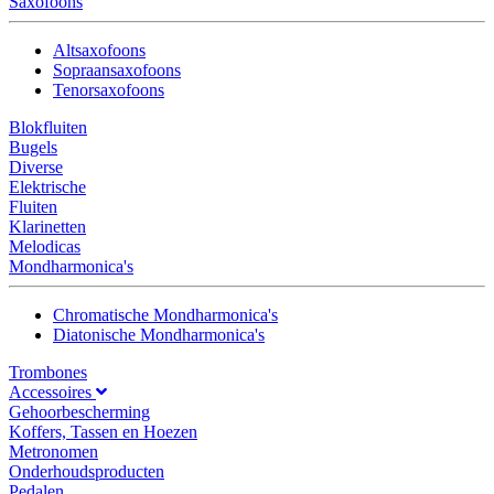
Saxofoons
Altsaxofoons
Sopraansaxofoons
Tenorsaxofoons
Blokfluiten
Bugels
Diverse
Elektrische
Fluiten
Klarinetten
Melodicas
Mondharmonica's
Chromatische Mondharmonica's
Diatonische Mondharmonica's
Trombones
Accessoires
Gehoorbescherming
Koffers, Tassen en Hoezen
Metronomen
Onderhoudsproducten
Pedalen