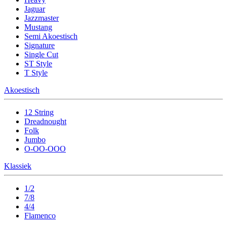
Jaguar
Jazzmaster
Mustang
Semi Akoestisch
Signature
Single Cut
ST Style
T Style
Akoestisch
12 String
Dreadnought
Folk
Jumbo
O-OO-OOO
Klassiek
1/2
7/8
4/4
Flamenco