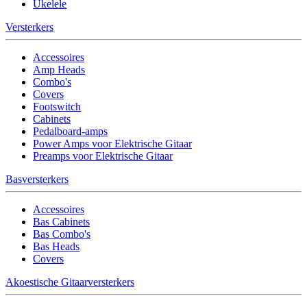
Ukelele
Versterkers
Accessoires
Amp Heads
Combo's
Covers
Footswitch
Cabinets
Pedalboard-amps
Power Amps voor Elektrische Gitaar
Preamps voor Elektrische Gitaar
Basversterkers
Accessoires
Bas Cabinets
Bas Combo's
Bas Heads
Covers
Akoestische Gitaarversterkers