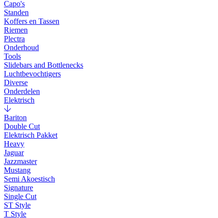
Capo's
Standen
Koffers en Tassen
Riemen
Plectra
Onderhoud
Tools
Slidebars and Bottlenecks
Luchtbevochtigers
Diverse
Onderdelen
Elektrisch
Bariton
Double Cut
Elektrisch Pakket
Heavy
Jaguar
Jazzmaster
Mustang
Semi Akoestisch
Signature
Single Cut
ST Style
T Style