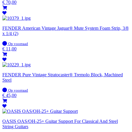
voorraad
€
70,00
FENDER American Vintage Jaguar® Mute System Foam Strip, 3/8
x 1/4 (2)
Op
Op voorraad
voorraad
€
11,00
FENDER Pure Vintage Stratocaster® Tremolo Block, Machined
Steel
Op
Op voorraad
voorraad
€
45,00
OASIS OAS/OH-25+ Guitar Support For Classical And Steel
String Guitars