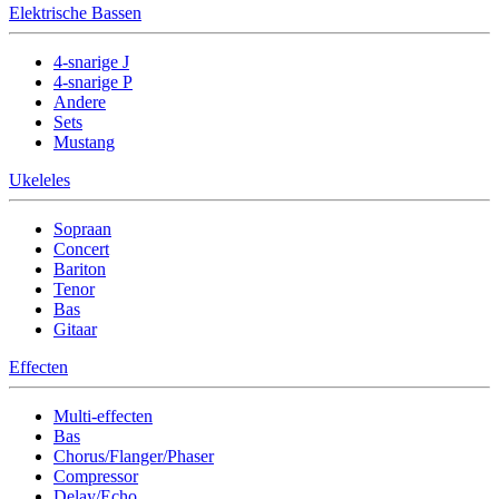
Elektrische Bassen
4-snarige J
4-snarige P
Andere
Sets
Mustang
Ukeleles
Sopraan
Concert
Bariton
Tenor
Bas
Gitaar
Effecten
Multi-effecten
Bas
Chorus/Flanger/Phaser
Compressor
Delay/Echo