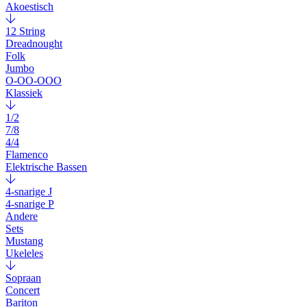
Akoestisch
12 String
Dreadnought
Folk
Jumbo
O-OO-OOO
Klassiek
1/2
7/8
4/4
Flamenco
Elektrische Bassen
4-snarige J
4-snarige P
Andere
Sets
Mustang
Ukeleles
Sopraan
Concert
Bariton