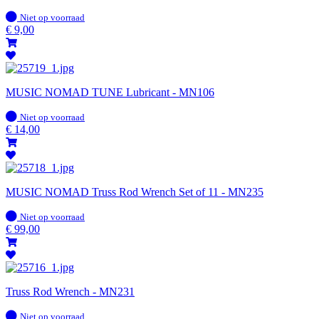
Op
Niet op voorraad
voorraad
€
9,00
MUSIC NOMAD TUNE Lubricant - MN106
Op
Niet op voorraad
voorraad
€
14,00
MUSIC NOMAD Truss Rod Wrench Set of 11 - MN235
Op
Niet op voorraad
voorraad
€
99,00
Truss Rod Wrench - MN231
Op
Niet op voorraad