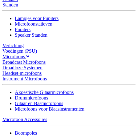
Standen
Lampjes voor Pupiters
Microfoonstatieven
Pupiters
Speaker Standen
Verlichting
Voedingen (PSU)
Microfoons
Broadcast Microfoons
Draadloze Systemen
Headset-microfoons
Instrument Microfoons
Akoestische Gitaarmicrofoons
Drummicrofoons
Gitaar en Basmicrofoons
Microfoons voor Blaasinstrumenten
Microfoon Accessoires
Boompoles