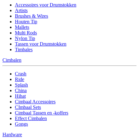
Accessoires voor Drumstokken
Artists
Brushes & Wires
Houten Tip
Mallets
Multi Rods
Nylon Tip
Tassen voor Drumstokken
Timbales
Cimbalen
Crash
Ride
Splash
China
Hihat
Cimbaal Accessoires
CImbaal Sets
Cimbaal Tassen en -koffers
Effect Cimbalen
Gongs
Hardware