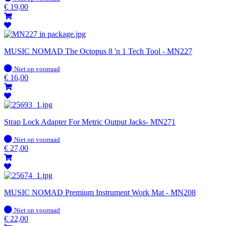
voorraad
€
19,00
MUSIC NOMAD The Octopus 8 'n 1 Tech Tool - MN227
Op
Niet op voorraad
voorraad
€
16,00
Strap Lock Adapter For Metric Output Jacks- MN271
Op
Niet op voorraad
voorraad
€
27,00
MUSIC NOMAD Premium Instrument Work Mat - MN208
Op
Niet op voorraad
voorraad
€
22,00