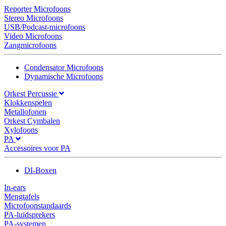
Reporter Microfoons
Stereo Microfoons
USB/Podcast-microfoons
Video Microfoons
Zangmicrofoons
Condensator Microfoons
Dynamische Microfoons
Orkest Percussie
Klokkenspelen
Metallofonen
Orkest Cymbalen
Xylofoons
PA
Accessoires voor PA
DI-Boxen
In-ears
Mengtafels
Microfoonstandaards
PA-luidsprekers
PA-systemen