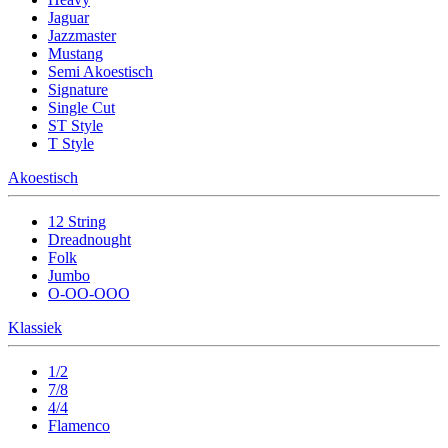
Jaguar
Jazzmaster
Mustang
Semi Akoestisch
Signature
Single Cut
ST Style
T Style
Akoestisch
12 String
Dreadnought
Folk
Jumbo
O-OO-OOO
Klassiek
1/2
7/8
4/4
Flamenco