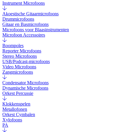
Instrument Microfoons
Akoestische Gitaarmicrofoons
Drummicrofoons
Gitaar en Basmicrofoons
Microfoons voor Blaasinstrumenten
Microfoon Accessoires
Boompoles
Reporter Microfoons
Stereo Microfoons
USB/Podcast-microfoons
Video Microfoons
Zangmicrofoons
Condensator Microfoons
Dynamische Microfoons
Orkest Percussie
Klokkenspelen
Metallofonen
Orkest Cymbalen
Xylofoons
PA