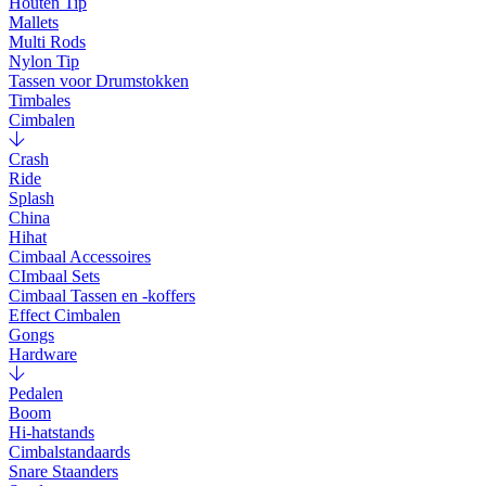
Houten Tip
Mallets
Multi Rods
Nylon Tip
Tassen voor Drumstokken
Timbales
Cimbalen
Crash
Ride
Splash
China
Hihat
Cimbaal Accessoires
CImbaal Sets
Cimbaal Tassen en -koffers
Effect Cimbalen
Gongs
Hardware
Pedalen
Boom
Hi-hatstands
Cimbalstandaards
Snare Staanders