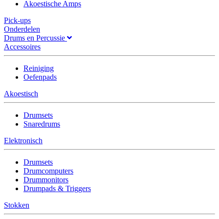
Akoestische Amps
Pick-ups
Onderdelen
Drums en Percussie
Accessoires
Reiniging
Oefenpads
Akoestisch
Drumsets
Snaredrums
Elektronisch
Drumsets
Drumcomputers
Drummonitors
Drumpads & Triggers
Stokken