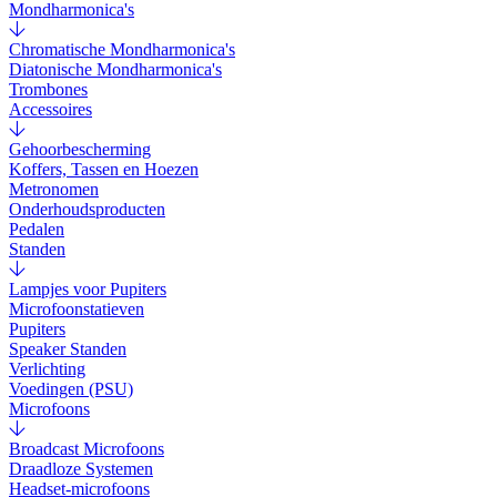
Mondharmonica's
Chromatische Mondharmonica's
Diatonische Mondharmonica's
Trombones
Accessoires
Gehoorbescherming
Koffers, Tassen en Hoezen
Metronomen
Onderhoudsproducten
Pedalen
Standen
Lampjes voor Pupiters
Microfoonstatieven
Pupiters
Speaker Standen
Verlichting
Voedingen (PSU)
Microfoons
Broadcast Microfoons
Draadloze Systemen
Headset-microfoons