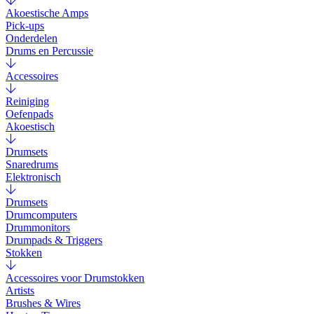
Akoestische Amps
Pick-ups
Onderdelen
Drums en Percussie
Accessoires
Reiniging
Oefenpads
Akoestisch
Drumsets
Snaredrums
Elektronisch
Drumsets
Drumcomputers
Drummonitors
Drumpads & Triggers
Stokken
Accessoires voor Drumstokken
Artists
Brushes & Wires