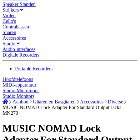
Speaker Standen
Strijkers
Violen
Cello's
Contrabassen
Snaren
Accessoires
Studio
Audio-interfaces
Digitale Recorders
Portable Recorders
Hoofdtelefoons
MIDI-apparatuur
Studio Microfoons
Studio Monitors
Aanbod
Gitaren en Basgitaren
Accessoires
Diverse
MUSIC NOMAD Lock Adapter For Standard Output Jacks -
MN270
MUSIC NOMAD Lock
Adapter For Standard Output