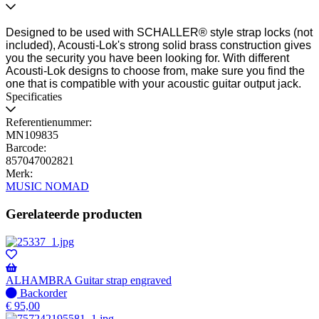
Designed to be used with SCHALLER® style strap locks (not
included), Acousti-Lok's strong solid brass construction gives
you the security you have been looking for. With different
Acousti-Lok designs to choose from, make sure you find the
one that is compatible with your acoustic guitar output jack.
Specificaties
Referentienummer:
MN109835
Barcode:
857047002821
Merk:
MUSIC NOMAD
Gerelateerde producten
ALHAMBRA Guitar strap engraved
Niet
Backorder
op
€
95,00
voorraad