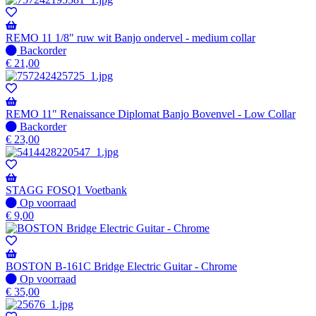
-
Wordt
verzonden
REMO 11 1/8" ruw wit Banjo ondervel - medium collar
wanneer
Niet
Backorder
beschikbaar
op
€
21,00
voorraad
-
Wordt
verzonden
REMO 11" Renaissance Diplomat Banjo Bovenvel - Low Collar
wanneer
Niet
Backorder
beschikbaar
op
€
23,00
voorraad
-
Wordt
verzonden
STAGG FOSQ1 Voetbank
wanneer
Op
Op voorraad
beschikbaar
voorraad
€
9,00
BOSTON B-161C Bridge Electric Guitar - Chrome
Op
Op voorraad
voorraad
€
35,00