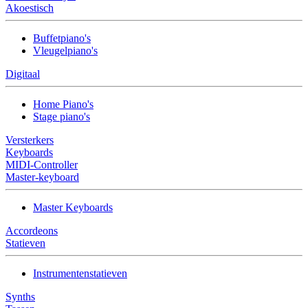
Akoestisch
Buffetpiano's
Vleugelpiano's
Digitaal
Home Piano's
Stage piano's
Versterkers
Keyboards
MIDI-Controller
Master-keyboard
Master Keyboards
Accordeons
Statieven
Instrumentenstatieven
Synths