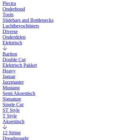
Plectra
Onderhoud
Tools
Slidebars and Bottlenecks
Luchtbevochtigers
Diverse
Onderdelen
Elektrisch
Bariton
Double Cut
Elektrisch Pakket
Heavy
Jaguar
Jazzmaster
Mustang
Semi Akoestisch
Signature
Single Cut
ST Style
T Style
Akoestisch
12 String
Dreadnought