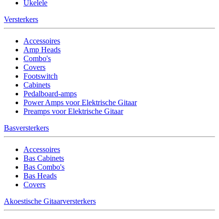
Ukelele
Versterkers
Accessoires
Amp Heads
Combo's
Covers
Footswitch
Cabinets
Pedalboard-amps
Power Amps voor Elektrische Gitaar
Preamps voor Elektrische Gitaar
Basversterkers
Accessoires
Bas Cabinets
Bas Combo's
Bas Heads
Covers
Akoestische Gitaarversterkers