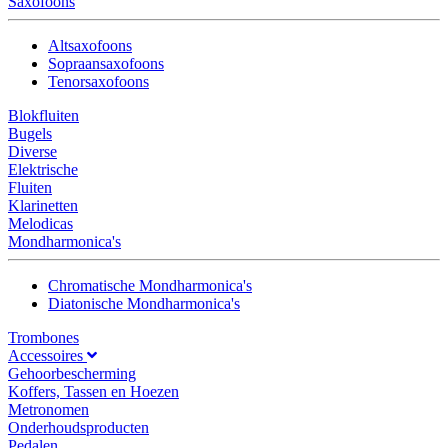
Saxofoons
Altsaxofoons
Sopraansaxofoons
Tenorsaxofoons
Blokfluiten
Bugels
Diverse
Elektrische
Fluiten
Klarinetten
Melodicas
Mondharmonica's
Chromatische Mondharmonica's
Diatonische Mondharmonica's
Trombones
Accessoires
Gehoorbescherming
Koffers, Tassen en Hoezen
Metronomen
Onderhoudsproducten
Pedalen