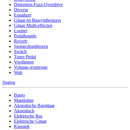
Distortion-Fuzz-Overdrive
Diverse
Equalizer
Gitaar en Bassynthesizers
Gitaar Multi-effecten
Looper
Pedalboards
Reverb
Stomp/drumboxen
Switch
Tuner Pedal
Voedingen
Volume-/expressie
Wah
Snaren
Banjo
Mandoline
Akoestische Basgitaar
Akoestisch
Elektrische Bas
Elektrische Gitaar
Klassiek