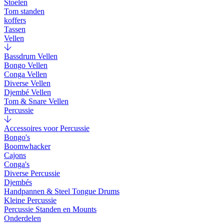
Stoelen
Tom standen
koffers
Tassen
Vellen
Bassdrum Vellen
Bongo Vellen
Conga Vellen
Diverse Vellen
Djembé Vellen
Tom & Snare Vellen
Percussie
Accessoires voor Percussie
Bongo's
Boomwhacker
Cajons
Conga's
Diverse Percussie
Djembés
Handpannen & Steel Tongue Drums
Kleine Percussie
Percussie Standen en Mounts
Onderdelen