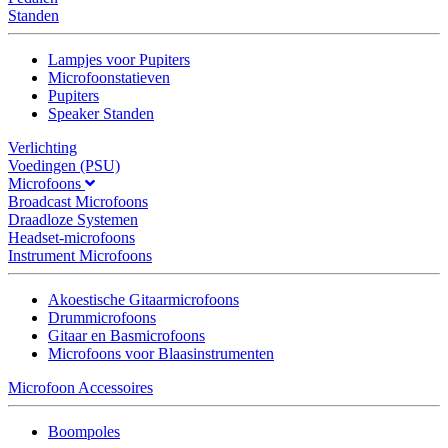
Standen
Lampjes voor Pupiters
Microfoonstatieven
Pupiters
Speaker Standen
Verlichting
Voedingen (PSU)
Microfoons
Broadcast Microfoons
Draadloze Systemen
Headset-microfoons
Instrument Microfoons
Akoestische Gitaarmicrofoons
Drummicrofoons
Gitaar en Basmicrofoons
Microfoons voor Blaasinstrumenten
Microfoon Accessoires
Boompoles