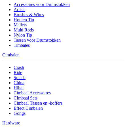
Accessoires voor Drumstokken
Artists
Brushes & Wires
Houten Tip
Mallets
Multi Rods
Nylon Tip
Tassen voor Drumstokken
Timbales
Cimbalen
Crash
Ride
Splash
China
Hihat
Cimbaal Accessoires
CImbaal Sets
Cimbaal Tassen en -koffers
Effect Cimbalen
Gongs
Hardware