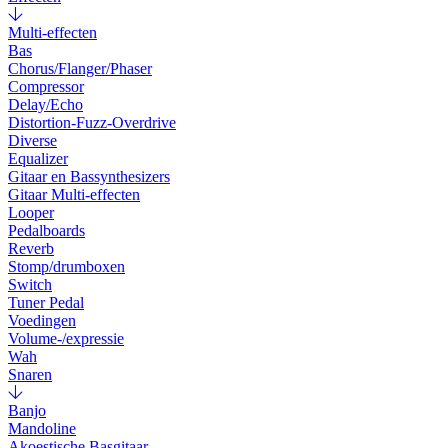
Multi-effecten
Bas
Chorus/Flanger/Phaser
Compressor
Delay/Echo
Distortion-Fuzz-Overdrive
Diverse
Equalizer
Gitaar en Bassynthesizers
Gitaar Multi-effecten
Looper
Pedalboards
Reverb
Stomp/drumboxen
Switch
Tuner Pedal
Voedingen
Volume-/expressie
Wah
Snaren
Banjo
Mandoline
Akoestische Basgitaar