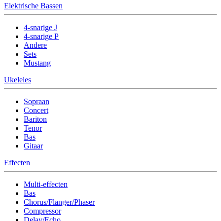
Elektrische Bassen
4-snarige J
4-snarige P
Andere
Sets
Mustang
Ukeleles
Sopraan
Concert
Bariton
Tenor
Bas
Gitaar
Effecten
Multi-effecten
Bas
Chorus/Flanger/Phaser
Compressor
Delay/Echo