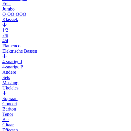
Folk
Jumbo
O-OO-OOO
Klassiek
1/2
7/8
4/4
Flamenco
Elektrische Bassen
4-snarige J
4-snarige P
Andere
Sets
Mustang
Ukeleles
Sopraan
Concert
Bariton
Tenor
Bas
Gitaar
Effecten