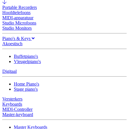
Portable Recorders
Hoofdtelefoons
MIDI-apparatuur
Studio Microfoons
Studio Monitors
Piano's & Keys
Akoestisch
Buffetpiano's
Vleugelpiano's
Digitaal
Home Piano's
Stage piano's
Versterkers
Keyboards
MIDI-Controller
Master-keyboard
Master Keyboards