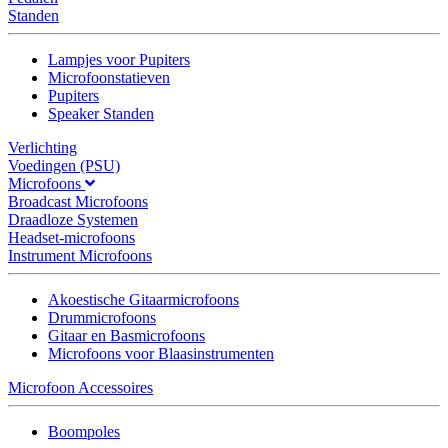
Standen
Lampjes voor Pupiters
Microfoonstatieven
Pupiters
Speaker Standen
Verlichting
Voedingen (PSU)
Microfoons
Broadcast Microfoons
Draadloze Systemen
Headset-microfoons
Instrument Microfoons
Akoestische Gitaarmicrofoons
Drummicrofoons
Gitaar en Basmicrofoons
Microfoons voor Blaasinstrumenten
Microfoon Accessoires
Boompoles