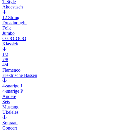
T Style
Akoestisch
12 String
Dreadnought
Folk
Jumbo
O-OO-OOO
Klassiek
1/2
7/8
4/4
Flamenco
Elektrische Bassen
4-snarige J
4-snarige P
Andere
Sets
Mustang
Ukeleles
Sopraan
Concert