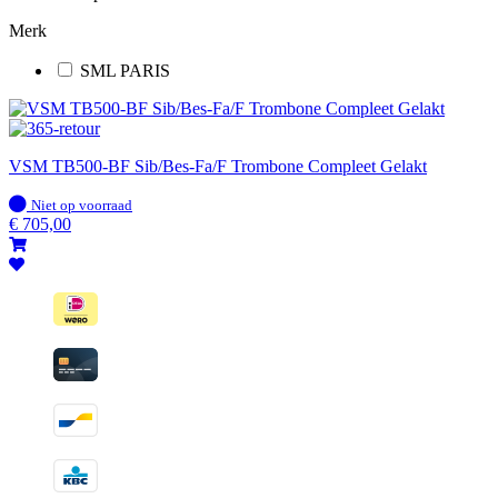
Merk
SML PARIS
VSM TB500-BF Sib/Bes-Fa/F Trombone Compleet Gelakt
Op
Niet op voorraad
voorraad
€
705,00