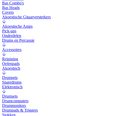
Bas Combo's
Bas Heads
Covers
Akoestische Gitaarversterkers
Akoestische Amps
Pick-ups
Onderdelen
Drums en Percussie
Accessoires
Reiniging
Oefenpads
Akoestisch
Drumsets
Snaredrums
Elektronisch
Drumsets
Drumcomputers
Drummonitors
Drumpads & Triggers
Stokken