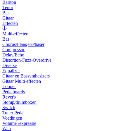
Bariton
Tenor
Bas
Gitaar
Effecten
Multi-effecten
Bas
Chorus/Flanger/Phaser
Compressor
Delay/Echo
Distortion-Fuzz-Overdrive
Diverse
Equalizer
Gitaar en Bassynthesizers
Gitaar Multi-effecten
Looper
Pedalboards
Reverb
Stomp/drumboxen
Switch
Tuner Pedal
Voedingen
Volume-/expressie
Wah