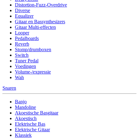
Distortion-Fuzz-Overdrive
Diverse
Equalizer
Gitaar en Bassynthesizers
Gitaar Multi-effecten
Looper
Pedalboards
Reverb
Stomp/drumboxen
Switch
Tuner Pedal
Voedingen
Volume-/expressie
Wah
Snaren
Banjo
Mandoline
Akoestische Basgitaar
Akoestisch
Elektrische Bas
Elektrische Gitaar
Klassiek