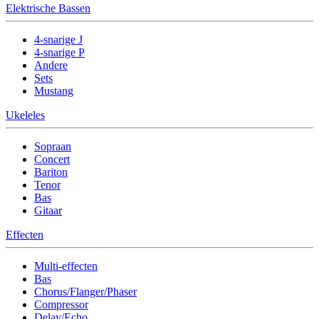
Elektrische Bassen
4-snarige J
4-snarige P
Andere
Sets
Mustang
Ukeleles
Sopraan
Concert
Bariton
Tenor
Bas
Gitaar
Effecten
Multi-effecten
Bas
Chorus/Flanger/Phaser
Compressor
Delay/Echo