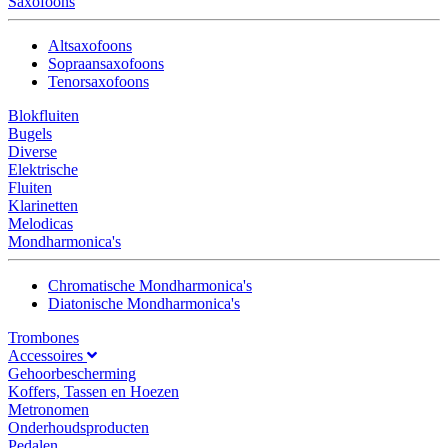
Saxofoons
Altsaxofoons
Sopraansaxofoons
Tenorsaxofoons
Blokfluiten
Bugels
Diverse
Elektrische
Fluiten
Klarinetten
Melodicas
Mondharmonica's
Chromatische Mondharmonica's
Diatonische Mondharmonica's
Trombones
Accessoires
Gehoorbescherming
Koffers, Tassen en Hoezen
Metronomen
Onderhoudsproducten
Pedalen