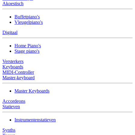
Akoestisch
Buffetpiano's
Vleugelpiano's
Digitaal
Home Piano's
Stage piano's
Versterkers
Keyboards
MIDI-Controller
Master-keyboard
Master Keyboards
Accordeons
Statieven
Instrumentenstatieven
Synths