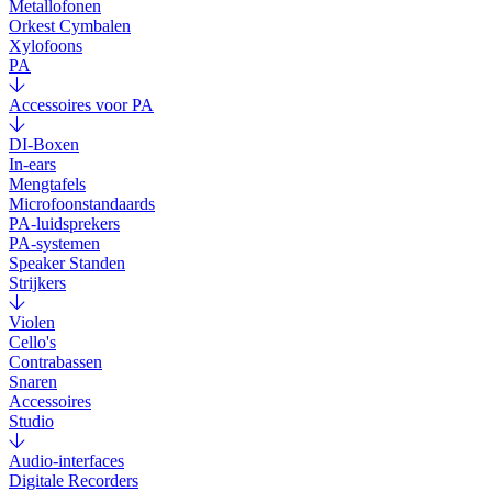
Metallofonen
Orkest Cymbalen
Xylofoons
PA
Accessoires voor PA
DI-Boxen
In-ears
Mengtafels
Microfoonstandaards
PA-luidsprekers
PA-systemen
Speaker Standen
Strijkers
Violen
Cello's
Contrabassen
Snaren
Accessoires
Studio
Audio-interfaces
Digitale Recorders