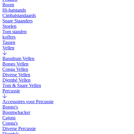
Boom
Hi-hatstands
Cimbalstandaards
Snare Staanders
Stoelen
Tom standen
koffers
Tassen
Vellen
Bassdrum Vellen
Bongo Vellen
Conga Vellen
Diverse Vellen
Djembé Vellen
Tom & Snare Vellen
Percussie
Accessoires voor Percussie
Bongo's
Boomwhacker
Cajons
Conga's
Diverse Percussie
Djembés