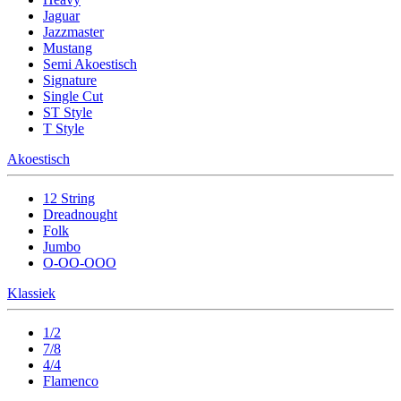
Jaguar
Jazzmaster
Mustang
Semi Akoestisch
Signature
Single Cut
ST Style
T Style
Akoestisch
12 String
Dreadnought
Folk
Jumbo
O-OO-OOO
Klassiek
1/2
7/8
4/4
Flamenco