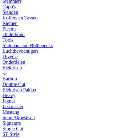
Stemmers
Capo's
Standen
Koffers en Tassen
Riemen
Plectra
Onderhoud
Tools
Slidebars and Bottlenecks
Luchtbevochtigers
Diverse
Onderdelen
Elektrisch
Bariton
Double Cut
Elektrisch Pakket
Heavy
Jaguar
Jazzmaster
Mustang
Semi Akoestisch
Signature
Single Cut
ST Style