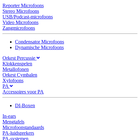
Reporter Microfoons
Stereo Microfoons
USB/Podcast-microfoons
Video Microfoons
Zangmicrofoons
Condensator Microfoons
Dynamische Microfoons
Orkest Percussie
Klokkenspelen
Metallofonen
Orkest Cymbalen
Xylofoons
PA
Accessoires voor PA
DI-Boxen
In-ears
Mengtafels
Microfoonstandaards
PA-luidsprekers
PA-systemen