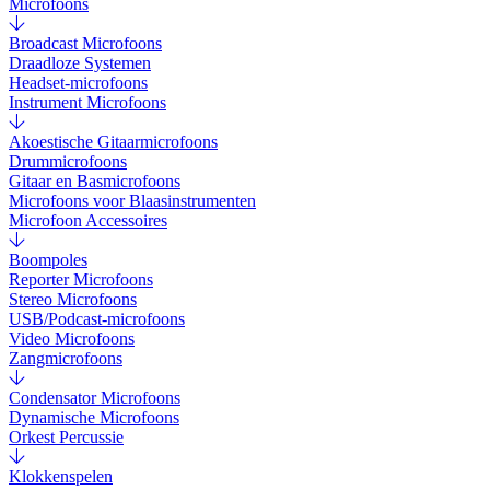
Microfoons
Broadcast Microfoons
Draadloze Systemen
Headset-microfoons
Instrument Microfoons
Akoestische Gitaarmicrofoons
Drummicrofoons
Gitaar en Basmicrofoons
Microfoons voor Blaasinstrumenten
Microfoon Accessoires
Boompoles
Reporter Microfoons
Stereo Microfoons
USB/Podcast-microfoons
Video Microfoons
Zangmicrofoons
Condensator Microfoons
Dynamische Microfoons
Orkest Percussie
Klokkenspelen