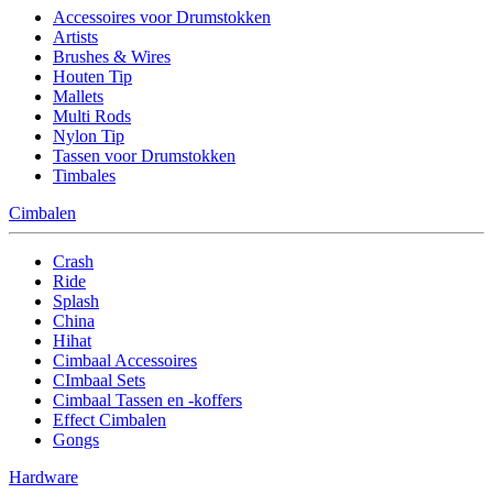
Accessoires voor Drumstokken
Artists
Brushes & Wires
Houten Tip
Mallets
Multi Rods
Nylon Tip
Tassen voor Drumstokken
Timbales
Cimbalen
Crash
Ride
Splash
China
Hihat
Cimbaal Accessoires
CImbaal Sets
Cimbaal Tassen en -koffers
Effect Cimbalen
Gongs
Hardware