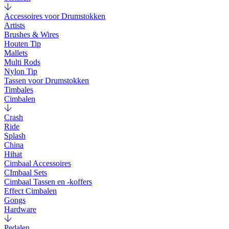
Accessoires voor Drumstokken
Artists
Brushes & Wires
Houten Tip
Mallets
Multi Rods
Nylon Tip
Tassen voor Drumstokken
Timbales
Cimbalen
Crash
Ride
Splash
China
Hihat
Cimbaal Accessoires
CImbaal Sets
Cimbaal Tassen en -koffers
Effect Cimbalen
Gongs
Hardware
Pedalen