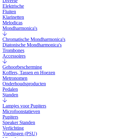
Diverse
Elektrische
Fluiten
Klarinetten
Melodicas
Mondharmonica's
Chromatische Mondharmonica's
Diatonische Mondharmonica's
Trombones
Accessoires
Gehoorbescherming
Koffers, Tassen en Hoezen
Metronomen
Onderhoudsproducten
Pedalen
Standen
Lampjes voor Pupiters
Microfoonstatieven
Pupiters
Speaker Standen
Verlichting
Voedingen (PSU)