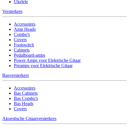
Ukelele
Versterkers
Accessoires
Amp Heads
Combo's
Covers
Footswitch
Cabinets
Pedalboard-amps
Power Amps voor Elektrische Gitaar
Preamps voor Elektrische Gitaar
Basversterkers
Accessoires
Bas Cabinets
Bas Combo's
Bas Heads
Covers
Akoestische Gitaarversterkers