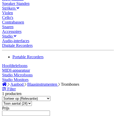
Speaker Standen
Strijkers
Violen
Cello's
Contrabassen
Snaren
Accessoires
Studio
Audio-interfaces
Digitale Recorders
Portable Recorders
Hoofdtelefoons
MIDI-apparatuur
Studio Microfoons
Studio Monitors
Aanbod
Blaasinstrumenten
Trombones
Filter
1 producten
Prijs