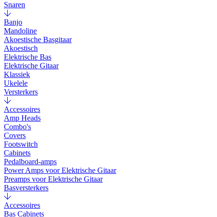
Snaren
Banjo
Mandoline
Akoestische Basgitaar
Akoestisch
Elektrische Bas
Elektrische Gitaar
Klassiek
Ukelele
Versterkers
Accessoires
Amp Heads
Combo's
Covers
Footswitch
Cabinets
Pedalboard-amps
Power Amps voor Elektrische Gitaar
Preamps voor Elektrische Gitaar
Basversterkers
Accessoires
Bas Cabinets