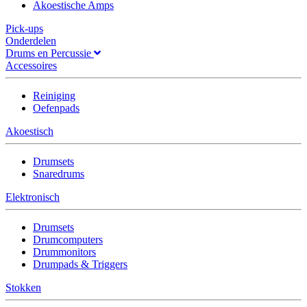
Akoestische Amps
Pick-ups
Onderdelen
Drums en Percussie
Accessoires
Reiniging
Oefenpads
Akoestisch
Drumsets
Snaredrums
Elektronisch
Drumsets
Drumcomputers
Drummonitors
Drumpads & Triggers
Stokken