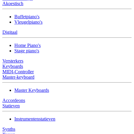
Akoestisch
Buffetpiano's
Vleugelpiano's
Digitaal
Home Piano's
Stage piano's
Versterkers
Keyboards
MIDI-Controller
Master-keyboard
Master Keyboards
Accordeons
Statieven
Instrumentenstatieven
Synths