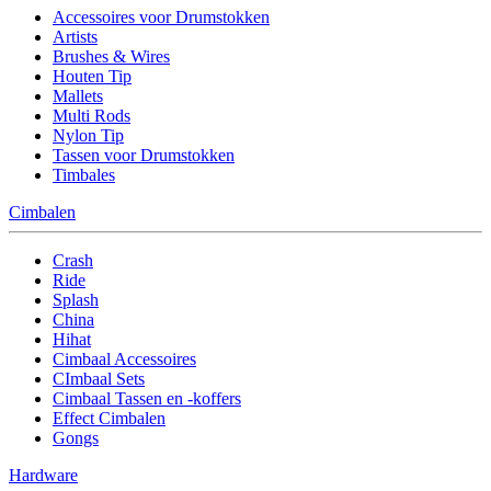
Accessoires voor Drumstokken
Artists
Brushes & Wires
Houten Tip
Mallets
Multi Rods
Nylon Tip
Tassen voor Drumstokken
Timbales
Cimbalen
Crash
Ride
Splash
China
Hihat
Cimbaal Accessoires
CImbaal Sets
Cimbaal Tassen en -koffers
Effect Cimbalen
Gongs
Hardware