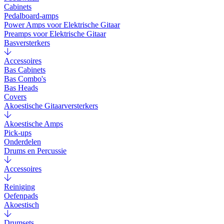
Cabinets
Pedalboard-amps
Power Amps voor Elektrische Gitaar
Preamps voor Elektrische Gitaar
Basversterkers
Accessoires
Bas Cabinets
Bas Combo's
Bas Heads
Covers
Akoestische Gitaarversterkers
Akoestische Amps
Pick-ups
Onderdelen
Drums en Percussie
Accessoires
Reiniging
Oefenpads
Akoestisch
Drumsets