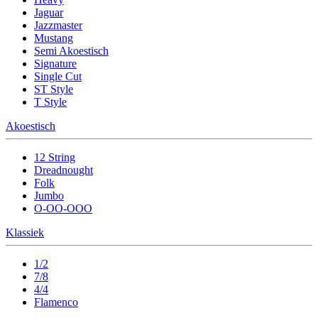
Jaguar
Jazzmaster
Mustang
Semi Akoestisch
Signature
Single Cut
ST Style
T Style
Akoestisch
12 String
Dreadnought
Folk
Jumbo
O-OO-OOO
Klassiek
1/2
7/8
4/4
Flamenco