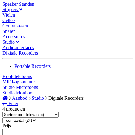
Speaker Standen
Strijkers
Violen
Cello's
Contrabassen
Snaren
Accessoires
Studio
Audio-interfaces
Digitale Recorders
Portable Recorders
Hoofdtelefoons
MIDI-apparatuur
Studio Microfoons
Studio Monitors
Aanbod
Studio
Digitale Recorders
Filter
4 producten
Prijs