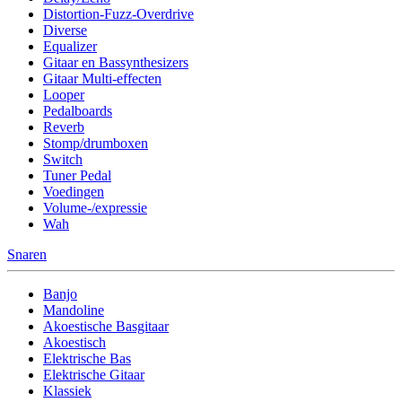
Distortion-Fuzz-Overdrive
Diverse
Equalizer
Gitaar en Bassynthesizers
Gitaar Multi-effecten
Looper
Pedalboards
Reverb
Stomp/drumboxen
Switch
Tuner Pedal
Voedingen
Volume-/expressie
Wah
Snaren
Banjo
Mandoline
Akoestische Basgitaar
Akoestisch
Elektrische Bas
Elektrische Gitaar
Klassiek