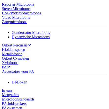
Reporter Microfoons
Stereo Microfoons
USB/Podcast-microfoons
Video Microfoons
Zangmicrofoons
Condensator Microfoons
Dynamische Microfoons
Orkest Percussie
Klokkenspelen
Metallofonen
Orkest Cymbalen
Xylofoons
PA
Accessoires voor PA
DI-Boxen
In-ears
Mengtafels
Microfoonstandaards
PA-luidsprekers
PA-systemen