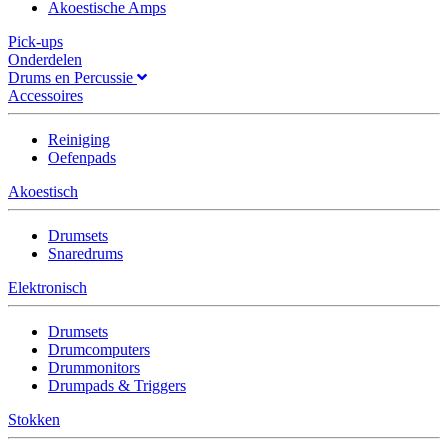
Akoestische Amps
Pick-ups
Onderdelen
Drums en Percussie
Accessoires
Reiniging
Oefenpads
Akoestisch
Drumsets
Snaredrums
Elektronisch
Drumsets
Drumcomputers
Drummonitors
Drumpads & Triggers
Stokken