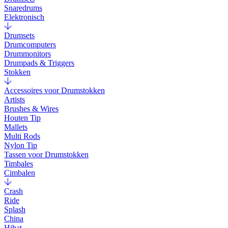
Snaredrums
Elektronisch
Drumsets
Drumcomputers
Drummonitors
Drumpads & Triggers
Stokken
Accessoires voor Drumstokken
Artists
Brushes & Wires
Houten Tip
Mallets
Multi Rods
Nylon Tip
Tassen voor Drumstokken
Timbales
Cimbalen
Crash
Ride
Splash
China
Hihat