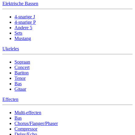
Elektrische Bassen
4-snarige J
4-snarige P
Andere 5
Sets
Mustang
Ukeleles
Sopraan
Concert
Bariton
Tenor
Bas
Gitaar
Effecten
Multi-effecten
Bas
Chorus/Flanger/Phaser
Compressor
Delay/Echo