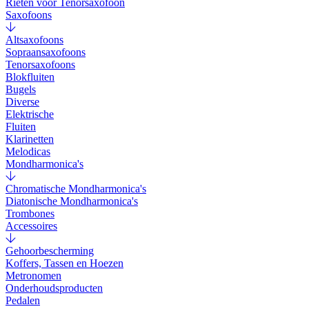
Rieten voor Tenorsaxofoon
Saxofoons
Altsaxofoons
Sopraansaxofoons
Tenorsaxofoons
Blokfluiten
Bugels
Diverse
Elektrische
Fluiten
Klarinetten
Melodicas
Mondharmonica's
Chromatische Mondharmonica's
Diatonische Mondharmonica's
Trombones
Accessoires
Gehoorbescherming
Koffers, Tassen en Hoezen
Metronomen
Onderhoudsproducten
Pedalen