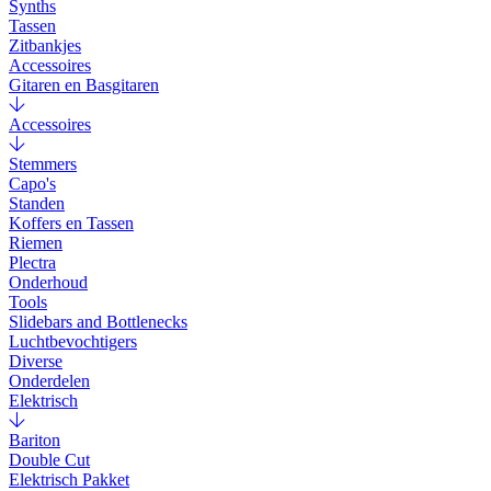
Synths
Tassen
Zitbankjes
Accessoires
Gitaren en Basgitaren
Accessoires
Stemmers
Capo's
Standen
Koffers en Tassen
Riemen
Plectra
Onderhoud
Tools
Slidebars and Bottlenecks
Luchtbevochtigers
Diverse
Onderdelen
Elektrisch
Bariton
Double Cut
Elektrisch Pakket