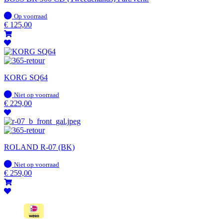
Op
Op voorraad
voorraad
€
125,00
KORG SQ64
Op
Niet op voorraad
voorraad
€
229,00
ROLAND R-07 (BK)
Op
Niet op voorraad
voorraad
€
259,00