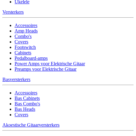
Ukelele
Versterkers
Accessoires
Amp Heads
Combo's
Covers
Footswitch
Cabinets
Pedalboard-amps
Power Amps voor Elektrische Gitaar
Preamps voor Elektrische Gitaar
Basversterkers
Accessoires
Bas Cabinets
Bas Combo's
Bas Heads
Covers
Akoestische Gitaarversterkers