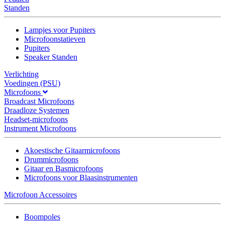
Standen
Lampjes voor Pupiters
Microfoonstatieven
Pupiters
Speaker Standen
Verlichting
Voedingen (PSU)
Microfoons
Broadcast Microfoons
Draadloze Systemen
Headset-microfoons
Instrument Microfoons
Akoestische Gitaarmicrofoons
Drummicrofoons
Gitaar en Basmicrofoons
Microfoons voor Blaasinstrumenten
Microfoon Accessoires
Boompoles