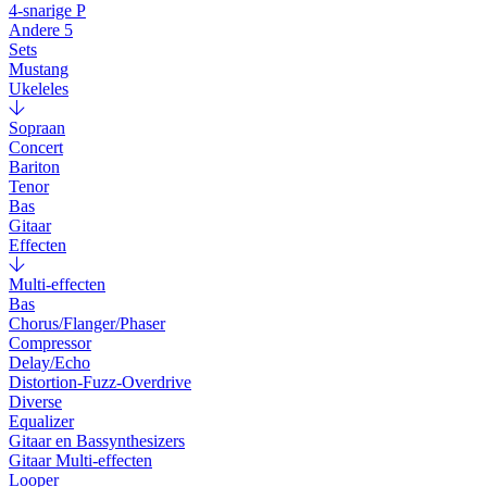
4-snarige P
Andere 5
Sets
Mustang
Ukeleles
Sopraan
Concert
Bariton
Tenor
Bas
Gitaar
Effecten
Multi-effecten
Bas
Chorus/Flanger/Phaser
Compressor
Delay/Echo
Distortion-Fuzz-Overdrive
Diverse
Equalizer
Gitaar en Bassynthesizers
Gitaar Multi-effecten
Looper