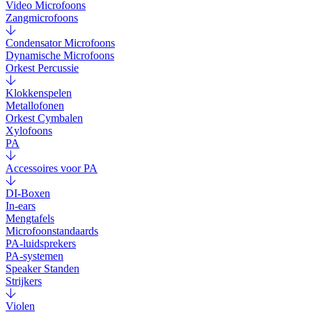
Video Microfoons
Zangmicrofoons
Condensator Microfoons
Dynamische Microfoons
Orkest Percussie
Klokkenspelen
Metallofonen
Orkest Cymbalen
Xylofoons
PA
Accessoires voor PA
DI-Boxen
In-ears
Mengtafels
Microfoonstandaards
PA-luidsprekers
PA-systemen
Speaker Standen
Strijkers
Violen