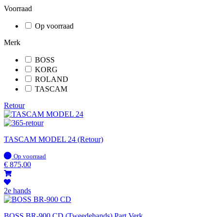
Voorraad
Op voorraad
Merk
BOSS
KORG
ROLAND
TASCAM
Retour
TASCAM MODEL 24 (Retour)
Op
Op voorraad
voorraad
€
875,00
2e hands
BOSS BR-900 CD (Tweedehands) Part.Verk.