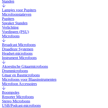
Standen
Lampjes voor Pupiters
Microfoonstatieven
Pupiters
Speaker Standen
Verlichting
Voedingen (PSU)
Microfoons
Broadcast Microfoons
Draadloze Systemen
Headset-microfoons
Instrument Microfoons
Akoestische Gitaarmicrofoons
Drummicrofoons
Gitaar en Basmicrofoons
Microfoons voor Blaasinstrumenten
Microfoon Accessoires
Boompoles
Reporter Microfoons
Stereo Microfoons
USB/Podcast-microfoons