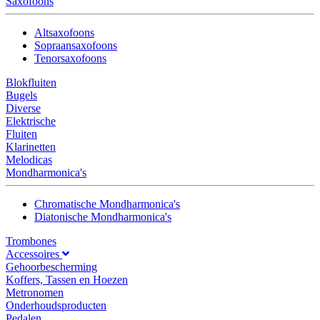
Saxofoons
Altsaxofoons
Sopraansaxofoons
Tenorsaxofoons
Blokfluiten
Bugels
Diverse
Elektrische
Fluiten
Klarinetten
Melodicas
Mondharmonica's
Chromatische Mondharmonica's
Diatonische Mondharmonica's
Trombones
Accessoires
Gehoorbescherming
Koffers, Tassen en Hoezen
Metronomen
Onderhoudsproducten
Pedalen