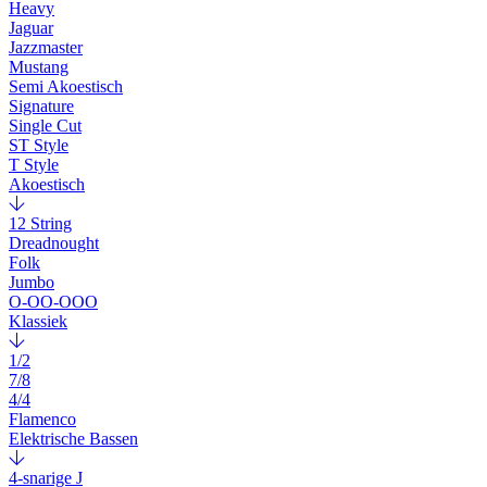
Heavy
Jaguar
Jazzmaster
Mustang
Semi Akoestisch
Signature
Single Cut
ST Style
T Style
Akoestisch
12 String
Dreadnought
Folk
Jumbo
O-OO-OOO
Klassiek
1/2
7/8
4/4
Flamenco
Elektrische Bassen
4-snarige J