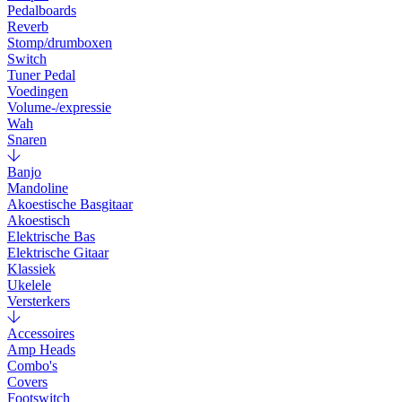
Pedalboards
Reverb
Stomp/drumboxen
Switch
Tuner Pedal
Voedingen
Volume-/expressie
Wah
Snaren
Banjo
Mandoline
Akoestische Basgitaar
Akoestisch
Elektrische Bas
Elektrische Gitaar
Klassiek
Ukelele
Versterkers
Accessoires
Amp Heads
Combo's
Covers
Footswitch