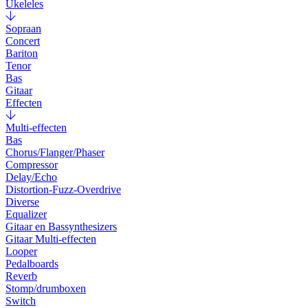
Ukeleles
Sopraan
Concert
Bariton
Tenor
Bas
Gitaar
Effecten
Multi-effecten
Bas
Chorus/Flanger/Phaser
Compressor
Delay/Echo
Distortion-Fuzz-Overdrive
Diverse
Equalizer
Gitaar en Bassynthesizers
Gitaar Multi-effecten
Looper
Pedalboards
Reverb
Stomp/drumboxen
Switch