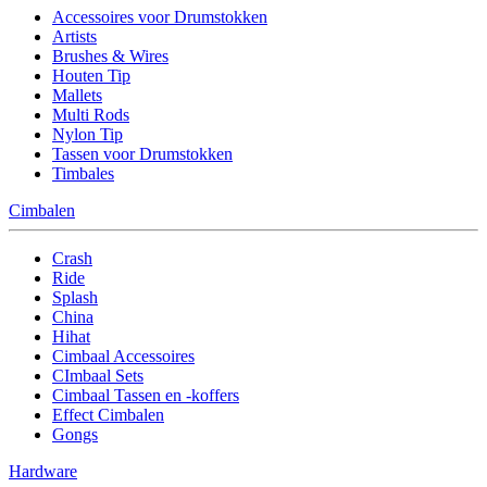
Accessoires voor Drumstokken
Artists
Brushes & Wires
Houten Tip
Mallets
Multi Rods
Nylon Tip
Tassen voor Drumstokken
Timbales
Cimbalen
Crash
Ride
Splash
China
Hihat
Cimbaal Accessoires
CImbaal Sets
Cimbaal Tassen en -koffers
Effect Cimbalen
Gongs
Hardware