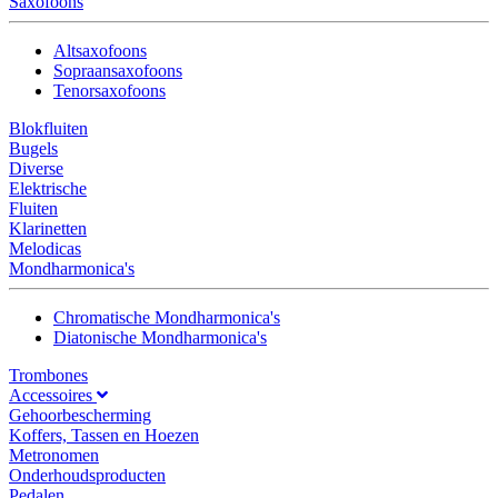
Saxofoons
Altsaxofoons
Sopraansaxofoons
Tenorsaxofoons
Blokfluiten
Bugels
Diverse
Elektrische
Fluiten
Klarinetten
Melodicas
Mondharmonica's
Chromatische Mondharmonica's
Diatonische Mondharmonica's
Trombones
Accessoires
Gehoorbescherming
Koffers, Tassen en Hoezen
Metronomen
Onderhoudsproducten
Pedalen