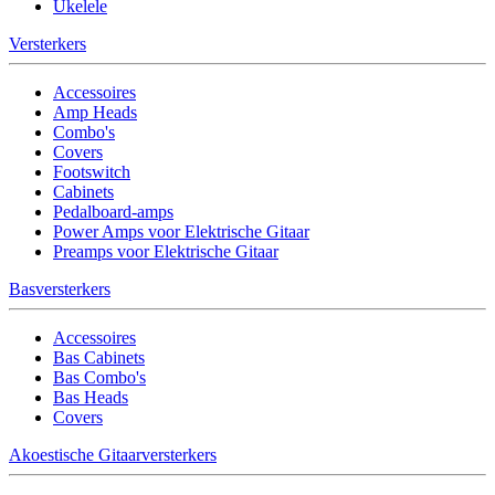
Ukelele
Versterkers
Accessoires
Amp Heads
Combo's
Covers
Footswitch
Cabinets
Pedalboard-amps
Power Amps voor Elektrische Gitaar
Preamps voor Elektrische Gitaar
Basversterkers
Accessoires
Bas Cabinets
Bas Combo's
Bas Heads
Covers
Akoestische Gitaarversterkers