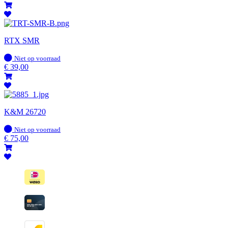
RTX SMR
Op
Niet op voorraad
voorraad
€
39,00
K&M 26720
Op
Niet op voorraad
voorraad
€
75,00