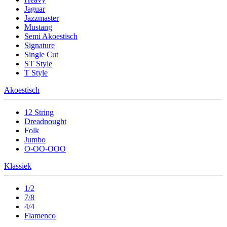
Jaguar
Jazzmaster
Mustang
Semi Akoestisch
Signature
Single Cut
ST Style
T Style
Akoestisch
12 String
Dreadnought
Folk
Jumbo
O-OO-OOO
Klassiek
1/2
7/8
4/4
Flamenco