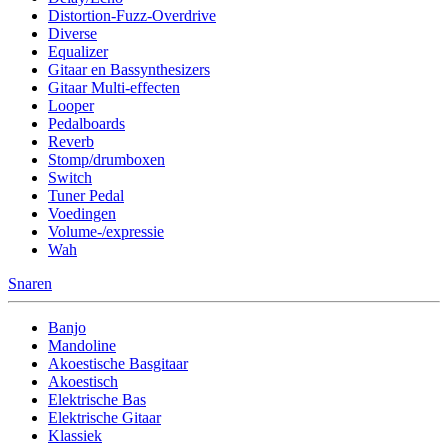
Distortion-Fuzz-Overdrive
Diverse
Equalizer
Gitaar en Bassynthesizers
Gitaar Multi-effecten
Looper
Pedalboards
Reverb
Stomp/drumboxen
Switch
Tuner Pedal
Voedingen
Volume-/expressie
Wah
Snaren
Banjo
Mandoline
Akoestische Basgitaar
Akoestisch
Elektrische Bas
Elektrische Gitaar
Klassiek