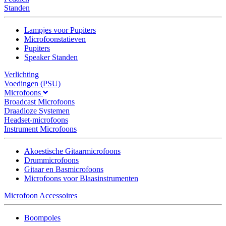
Standen
Lampjes voor Pupiters
Microfoonstatieven
Pupiters
Speaker Standen
Verlichting
Voedingen (PSU)
Microfoons
Broadcast Microfoons
Draadloze Systemen
Headset-microfoons
Instrument Microfoons
Akoestische Gitaarmicrofoons
Drummicrofoons
Gitaar en Basmicrofoons
Microfoons voor Blaasinstrumenten
Microfoon Accessoires
Boompoles