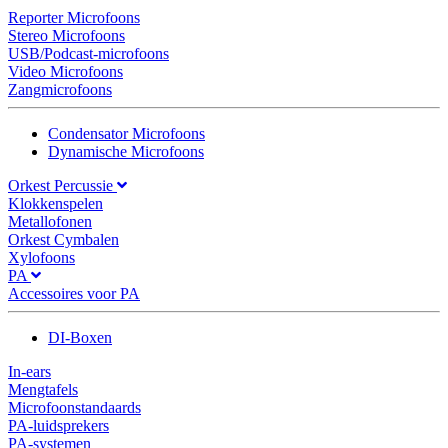
Reporter Microfoons
Stereo Microfoons
USB/Podcast-microfoons
Video Microfoons
Zangmicrofoons
Condensator Microfoons
Dynamische Microfoons
Orkest Percussie
Klokkenspelen
Metallofonen
Orkest Cymbalen
Xylofoons
PA
Accessoires voor PA
DI-Boxen
In-ears
Mengtafels
Microfoonstandaards
PA-luidsprekers
PA-systemen