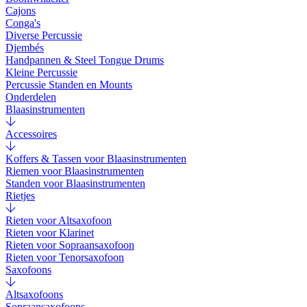
Cajons
Conga's
Diverse Percussie
Djembés
Handpannen & Steel Tongue Drums
Kleine Percussie
Percussie Standen en Mounts
Onderdelen
Blaasinstrumenten
Accessoires
Koffers & Tassen voor Blaasinstrumenten
Riemen voor Blaasinstrumenten
Standen voor Blaasinstrumenten
Rietjes
Rieten voor Altsaxofoon
Rieten voor Klarinet
Rieten voor Sopraansaxofoon
Rieten voor Tenorsaxofoon
Saxofoons
Altsaxofoons
Sopraansaxofoons