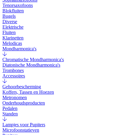
Tenorsaxofoons
Blokfluiten
Bugels
Diverse
Elektrische
Fluiten
Klarinetten
Melodicas
Mondharmonica's
Chromatische Mondharmonica's
Diatonische Mondharmonica's
Trombones
Accessoires
Gehoorbescherming
Koffers, Tassen en Hoezen
Metronomen
Onderhoudsproducten
Pedalen
Standen
Lampjes voor Pupiters
Microfoonstatieven