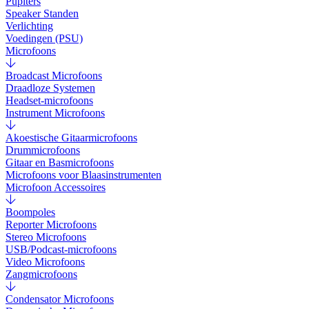
Pupiters
Speaker Standen
Verlichting
Voedingen (PSU)
Microfoons
Broadcast Microfoons
Draadloze Systemen
Headset-microfoons
Instrument Microfoons
Akoestische Gitaarmicrofoons
Drummicrofoons
Gitaar en Basmicrofoons
Microfoons voor Blaasinstrumenten
Microfoon Accessoires
Boompoles
Reporter Microfoons
Stereo Microfoons
USB/Podcast-microfoons
Video Microfoons
Zangmicrofoons
Condensator Microfoons