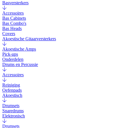
Basversterkers
Accessoires
Bas Cabinets
Bas Combo's
Bas Heads
Covers
Akoestische Gitaarversterkers
Akoestische Amps
Pick-ups
Onderdelen
Drums en Percussie
Accessoires
Reiniging
Oefenpads
Akoestisch
Drumsets
Snaredrums
Elektronisch
Drumsets