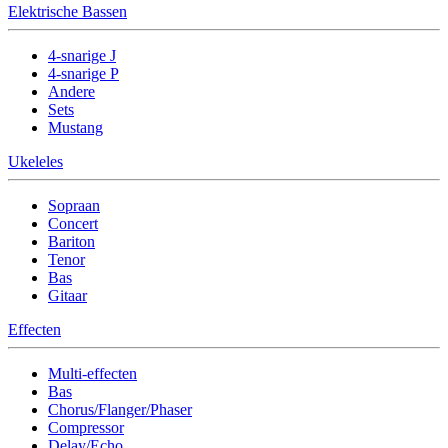
Elektrische Bassen
4-snarige J
4-snarige P
Andere
Sets
Mustang
Ukeleles
Sopraan
Concert
Bariton
Tenor
Bas
Gitaar
Effecten
Multi-effecten
Bas
Chorus/Flanger/Phaser
Compressor
Delay/Echo