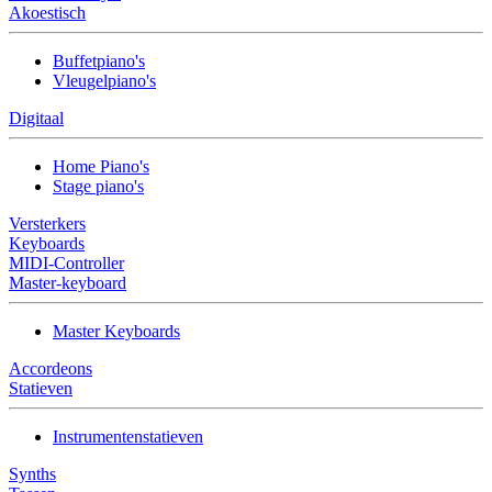
Akoestisch
Buffetpiano's
Vleugelpiano's
Digitaal
Home Piano's
Stage piano's
Versterkers
Keyboards
MIDI-Controller
Master-keyboard
Master Keyboards
Accordeons
Statieven
Instrumentenstatieven
Synths