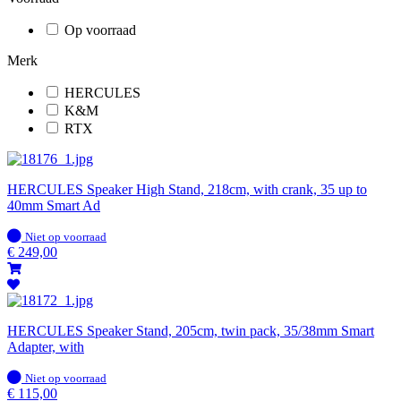
Op voorraad
Merk
HERCULES
K&M
RTX
HERCULES Speaker High Stand, 218cm, with crank, 35 up to
40mm Smart Ad
Op
Niet op voorraad
voorraad
€
249,00
HERCULES Speaker Stand, 205cm, twin pack, 35/38mm Smart
Adapter, with
Op
Niet op voorraad
voorraad
€
115,00