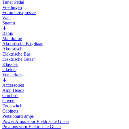
Tuner Pedal
Voedingen
Volume-/expressie
Wah
Snaren
Banjo
Mandoline
Akoestische Basgitaar
Akoestisch
Elektrische Bas
Elektrische Gitaar
Klassiek
Ukelele
Versterkers
Accessoires
Amp Heads
Combo's
Covers
Footswitch
Cabinets
Pedalboard-amps
Power Amps voor Elektrische Gitaar
Preamps voor Elektrische Gitaar