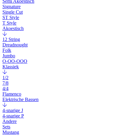
Semi Akoestisch
Signature
Single Cut
ST Style
T Style
Akoestisch
12 String
Dreadnought
Folk
Jumbo
O-OO-OOO
Klassiek
1/2
7/8
4/4
Flamenco
Elektrische Bassen
4-snarige J
4-snarige P
Andere
Sets
Mustang