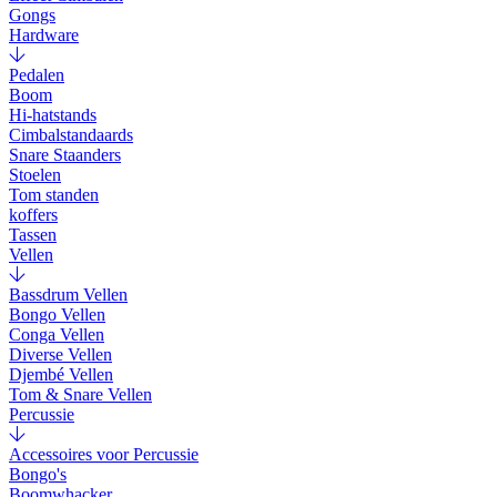
Gongs
Hardware
Pedalen
Boom
Hi-hatstands
Cimbalstandaards
Snare Staanders
Stoelen
Tom standen
koffers
Tassen
Vellen
Bassdrum Vellen
Bongo Vellen
Conga Vellen
Diverse Vellen
Djembé Vellen
Tom & Snare Vellen
Percussie
Accessoires voor Percussie
Bongo's
Boomwhacker