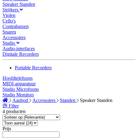
Speaker Standen
Strijkers
Violen
Cello's
Contrabassen
Snaren
Accessoires
Studio
Audio-interfaces
Digitale Recorders
Portable Recorders
Hoofdtelefoons
MIDI-apparatuur
Studio Microfoons
Studio Monitors
Aanbod
Accessoires
Standen
Speaker Standen
Filter
4 producten
Prijs