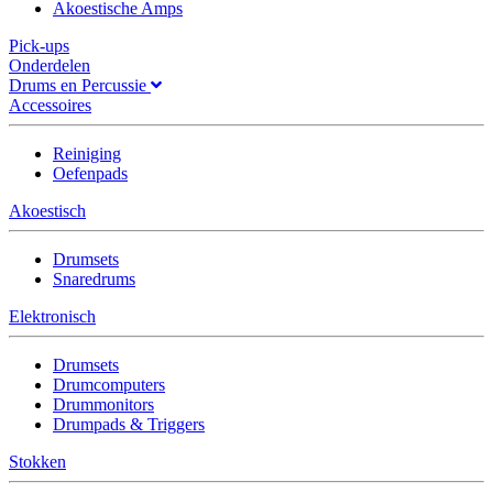
Akoestische Amps
Pick-ups
Onderdelen
Drums en Percussie
Accessoires
Reiniging
Oefenpads
Akoestisch
Drumsets
Snaredrums
Elektronisch
Drumsets
Drumcomputers
Drummonitors
Drumpads & Triggers
Stokken