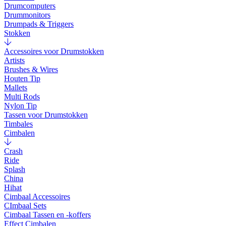
Drumcomputers
Drummonitors
Drumpads & Triggers
Stokken
Accessoires voor Drumstokken
Artists
Brushes & Wires
Houten Tip
Mallets
Multi Rods
Nylon Tip
Tassen voor Drumstokken
Timbales
Cimbalen
Crash
Ride
Splash
China
Hihat
Cimbaal Accessoires
CImbaal Sets
Cimbaal Tassen en -koffers
Effect Cimbalen