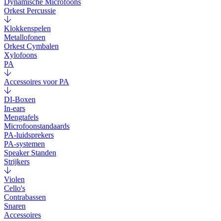
Dynamische Microfoons
Orkest Percussie
Klokkenspelen
Metallofonen
Orkest Cymbalen
Xylofoons
PA
Accessoires voor PA
DI-Boxen
In-ears
Mengtafels
Microfoonstandaards
PA-luidsprekers
PA-systemen
Speaker Standen
Strijkers
Violen
Cello's
Contrabassen
Snaren
Accessoires