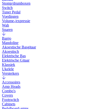
Stomp/drumboxen
Switch
Tuner Pedal
Voedingen
Volume-/expressie
Wah
Snaren
Banjo
Mandoline
Akoestische Basgitaar
Akoestisch
Elektrische Bas
Elektrische Gitaar
Klassiek
Ukelele
Versterkers
Accessoires
Amp Heads
Combo's
Covers
Footswitch
Cabinets
Pedalboard-amps