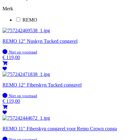
Merk
REMO
REMO 12" Nuskyn Tucked congavel
Op
Niet op voorraad
voorraad
€
119,00
REMO 12" Fiberskyn Tucked congavel
Op
Niet op voorraad
voorraad
€
119,00
REMO 11" Fiberskyn congavel voor Remo Crown conga
Op
Niet op voorraad