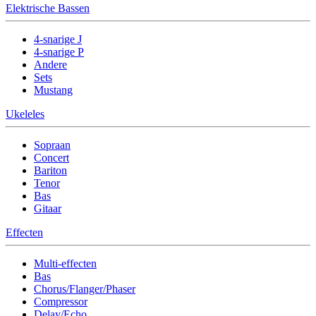
Elektrische Bassen
4-snarige J
4-snarige P
Andere
Sets
Mustang
Ukeleles
Sopraan
Concert
Bariton
Tenor
Bas
Gitaar
Effecten
Multi-effecten
Bas
Chorus/Flanger/Phaser
Compressor
Delay/Echo