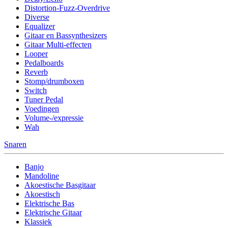
Distortion-Fuzz-Overdrive
Diverse
Equalizer
Gitaar en Bassynthesizers
Gitaar Multi-effecten
Looper
Pedalboards
Reverb
Stomp/drumboxen
Switch
Tuner Pedal
Voedingen
Volume-/expressie
Wah
Snaren
Banjo
Mandoline
Akoestische Basgitaar
Akoestisch
Elektrische Bas
Elektrische Gitaar
Klassiek