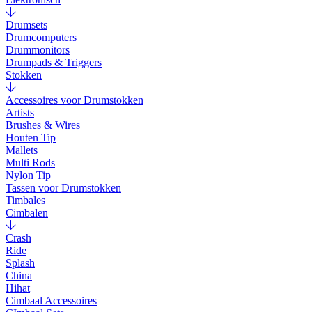
Drumsets
Drumcomputers
Drummonitors
Drumpads & Triggers
Stokken
Accessoires voor Drumstokken
Artists
Brushes & Wires
Houten Tip
Mallets
Multi Rods
Nylon Tip
Tassen voor Drumstokken
Timbales
Cimbalen
Crash
Ride
Splash
China
Hihat
Cimbaal Accessoires