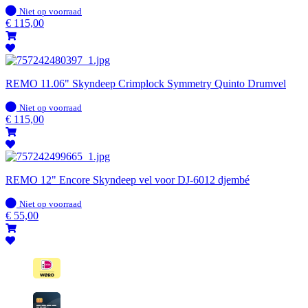
Op
Niet op voorraad
voorraad
€
115,00
REMO 11.06" Skyndeep Crimplock Symmetry Quinto Drumvel
Op
Niet op voorraad
voorraad
€
115,00
REMO 12" Encore Skyndeep vel voor DJ-6012 djembé
Op
Niet op voorraad
voorraad
€
55,00