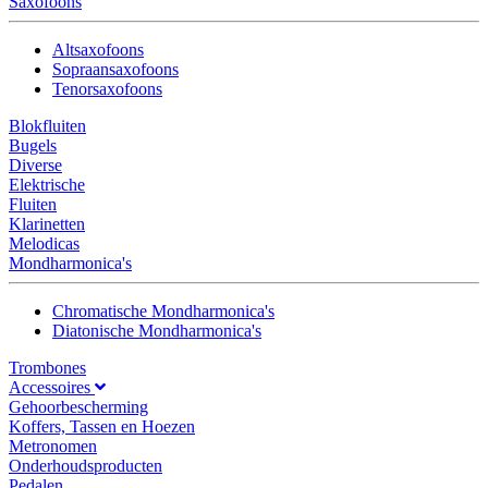
Saxofoons
Altsaxofoons
Sopraansaxofoons
Tenorsaxofoons
Blokfluiten
Bugels
Diverse
Elektrische
Fluiten
Klarinetten
Melodicas
Mondharmonica's
Chromatische Mondharmonica's
Diatonische Mondharmonica's
Trombones
Accessoires
Gehoorbescherming
Koffers, Tassen en Hoezen
Metronomen
Onderhoudsproducten
Pedalen