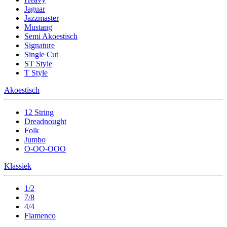
Jaguar
Jazzmaster
Mustang
Semi Akoestisch
Signature
Single Cut
ST Style
T Style
Akoestisch
12 String
Dreadnought
Folk
Jumbo
O-OO-OOO
Klassiek
1/2
7/8
4/4
Flamenco