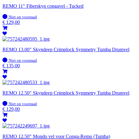
REMO 11" Fiberskyn congavel - Tucked
Op
Niet op voorraad
voorraad
€
129,00
REMO 13.00" Skyndeep Crimplock Symmetry Tumba Drumvel
Op
Niet op voorraad
voorraad
€
135,00
REMO 12.50" Skyndeep Crimplock Symmetry Tumba Drumvel
Op
Niet op voorraad
voorraad
€
129,00
REMO 12.50" Mondo vel voor Conga-Remo (Tumba)