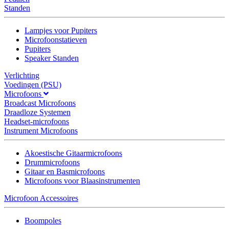
Standen
Lampjes voor Pupiters
Microfoonstatieven
Pupiters
Speaker Standen
Verlichting
Voedingen (PSU)
Microfoons
Broadcast Microfoons
Draadloze Systemen
Headset-microfoons
Instrument Microfoons
Akoestische Gitaarmicrofoons
Drummicrofoons
Gitaar en Basmicrofoons
Microfoons voor Blaasinstrumenten
Microfoon Accessoires
Boompoles