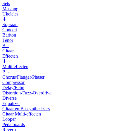
Sets
Mustang
Ukeleles
Sopraan
Concert
Bariton
Tenor
Bas
Gitaar
Effecten
Multi-effecten
Bas
Chorus/Flanger/Phaser
Compressor
Delay/Echo
Distortion-Fuzz-Overdrive
Diverse
Equalizer
Gitaar en Bassynthesizers
Gitaar Multi-effecten
Looper
Pedalboards
Reverb