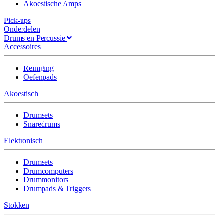
Akoestische Amps
Pick-ups
Onderdelen
Drums en Percussie
Accessoires
Reiniging
Oefenpads
Akoestisch
Drumsets
Snaredrums
Elektronisch
Drumsets
Drumcomputers
Drummonitors
Drumpads & Triggers
Stokken