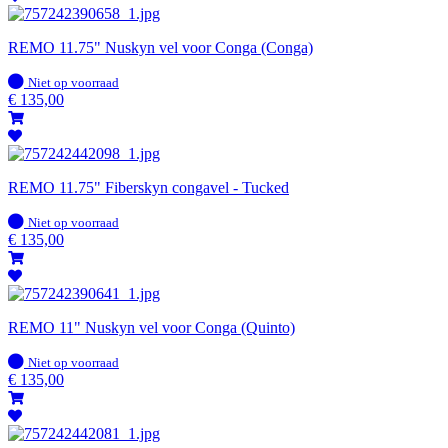
REMO 11.75" Nuskyn vel voor Conga (Conga)
Op
Niet op voorraad
voorraad
€
135,00
REMO 11.75" Fiberskyn congavel - Tucked
Op
Niet op voorraad
voorraad
€
135,00
REMO 11" Nuskyn vel voor Conga (Quinto)
Op
Niet op voorraad
voorraad
€
135,00