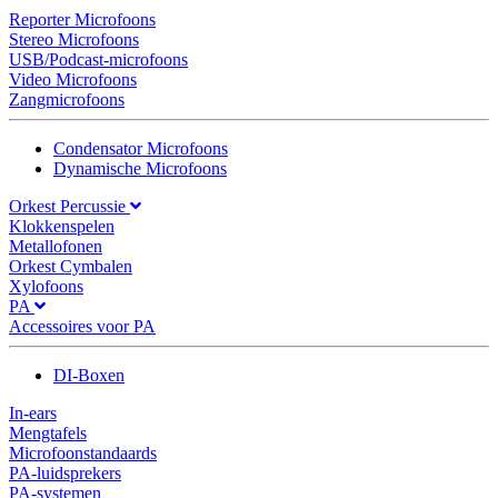
Reporter Microfoons
Stereo Microfoons
USB/Podcast-microfoons
Video Microfoons
Zangmicrofoons
Condensator Microfoons
Dynamische Microfoons
Orkest Percussie
Klokkenspelen
Metallofonen
Orkest Cymbalen
Xylofoons
PA
Accessoires voor PA
DI-Boxen
In-ears
Mengtafels
Microfoonstandaards
PA-luidsprekers
PA-systemen