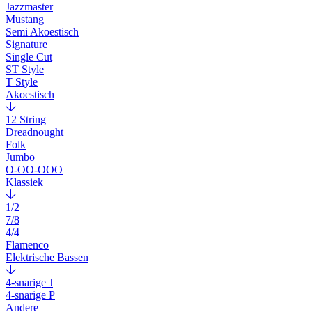
Jazzmaster
Mustang
Semi Akoestisch
Signature
Single Cut
ST Style
T Style
Akoestisch
12 String
Dreadnought
Folk
Jumbo
O-OO-OOO
Klassiek
1/2
7/8
4/4
Flamenco
Elektrische Bassen
4-snarige J
4-snarige P
Andere