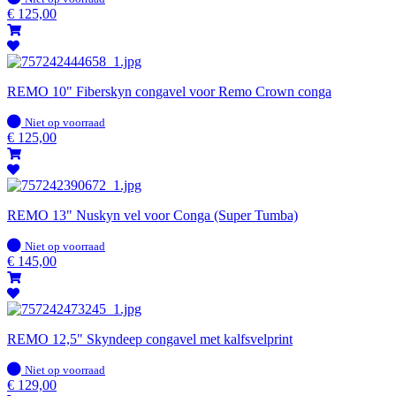
voorraad
€
125,00
REMO 10" Fiberskyn congavel voor Remo Crown conga
Op
Niet op voorraad
voorraad
€
125,00
REMO 13" Nuskyn vel voor Conga (Super Tumba)
Op
Niet op voorraad
voorraad
€
145,00
REMO 12,5" Skyndeep congavel met kalfsvelprint
Op
Niet op voorraad
voorraad
€
129,00