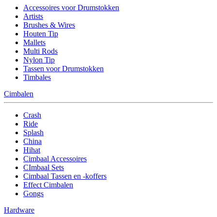
Accessoires voor Drumstokken
Artists
Brushes & Wires
Houten Tip
Mallets
Multi Rods
Nylon Tip
Tassen voor Drumstokken
Timbales
Cimbalen
Crash
Ride
Splash
China
Hihat
Cimbaal Accessoires
CImbaal Sets
Cimbaal Tassen en -koffers
Effect Cimbalen
Gongs
Hardware