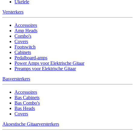
Ukelele
Versterkers
Accessoires
Amp Heads
Combo's
Covers
Footswitch
Cabinets
Pedalboard-amps
Power Amps voor Elektrische Gitaar
Preamps voor Elektrische Gitaar
Basversterkers
Accessoires
Bas Cabinets
Bas Combo's
Bas Heads
Covers
Akoestische Gitaarversterkers