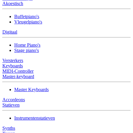
Akoestisch
Buffetpiano's
Vleugelpiano's
Digitaal
Home Piano's
Stage piano's
Versterkers
Keyboards
MIDI-Controller
Master-keyboard
Master Keyboards
Accordeons
Statieven
Instrumentenstatieven
Synths