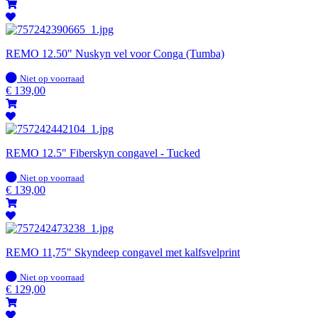
REMO 12.50" Nuskyn vel voor Conga (Tumba)
Op
Niet op voorraad
voorraad
€
139,00
REMO 12.5" Fiberskyn congavel - Tucked
Op
Niet op voorraad
voorraad
€
139,00
REMO 11,75" Skyndeep congavel met kalfsvelprint
Op
Niet op voorraad
voorraad
€
129,00