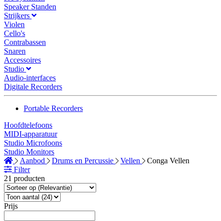
Speaker Standen
Strijkers
Violen
Cello's
Contrabassen
Snaren
Accessoires
Studio
Audio-interfaces
Digitale Recorders
Portable Recorders
Hoofdtelefoons
MIDI-apparatuur
Studio Microfoons
Studio Monitors
Aanbod
Drums en Percussie
Vellen
Conga Vellen
Filter
21 producten
Prijs