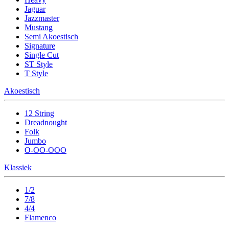
Jaguar
Jazzmaster
Mustang
Semi Akoestisch
Signature
Single Cut
ST Style
T Style
Akoestisch
12 String
Dreadnought
Folk
Jumbo
O-OO-OOO
Klassiek
1/2
7/8
4/4
Flamenco