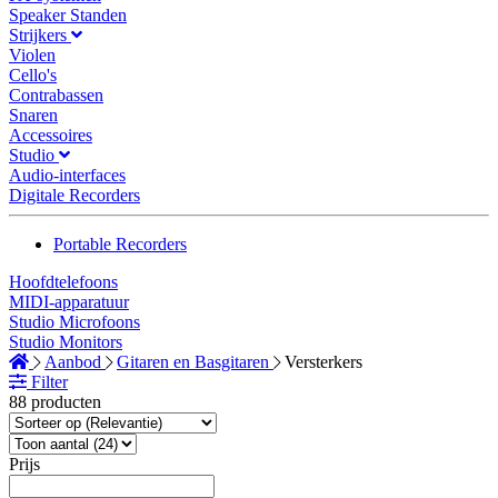
Speaker Standen
Strijkers
Violen
Cello's
Contrabassen
Snaren
Accessoires
Studio
Audio-interfaces
Digitale Recorders
Portable Recorders
Hoofdtelefoons
MIDI-apparatuur
Studio Microfoons
Studio Monitors
Aanbod
Gitaren en Basgitaren
Versterkers
Filter
88 producten
Prijs