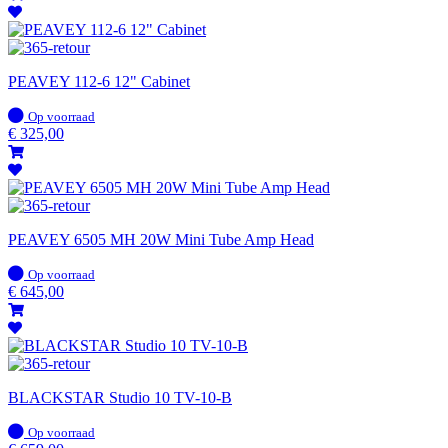
PEAVEY 112-6 12" Cabinet
Op
Op voorraad
voorraad
€
325,00
PEAVEY 6505 MH 20W Mini Tube Amp Head
Op
Op voorraad
voorraad
€
645,00
BLACKSTAR Studio 10 TV-10-B
Op
Op voorraad