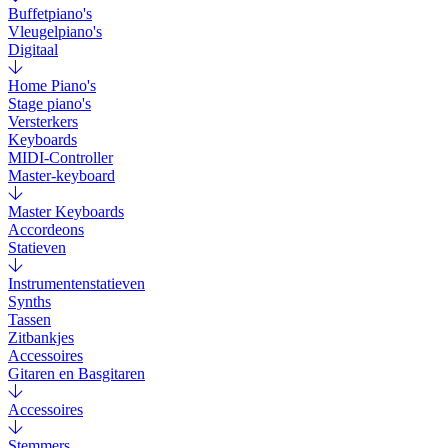
Buffetpiano's
Vleugelpiano's
Digitaal
Home Piano's
Stage piano's
Versterkers
Keyboards
MIDI-Controller
Master-keyboard
Master Keyboards
Accordeons
Statieven
Instrumentenstatieven
Synths
Tassen
Zitbankjes
Accessoires
Gitaren en Basgitaren
Accessoires
Stemmers