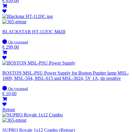
voorraad
€
659,00
BLACKSTAR HT-112OC MkIII
Op
Op voorraad
voorraad
€
299,00
BOSTON MSL-PSU Power Supply for Boston Pupiter lamp MSL-
1009, MSL-504, MSL-615 and MSL-3024, 5V 1A, tip positive
Op
Op voorraad
voorraad
€
10,00
Retour
SUPRO Royale 1x12 Combo (Retour)