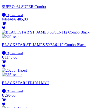
SUPRO '64 SUPER Combo
Op
Op voorraad
voorraad
€
485,00
€
519,00
BLACKSTAR ST. JAMES 50/6L6 112 Combo Black
Op
Op voorraad
voorraad
€
1143,00
BLACKSTAR HT-1RH MkII
Op
Op voorraad
voorraad
€
296,00