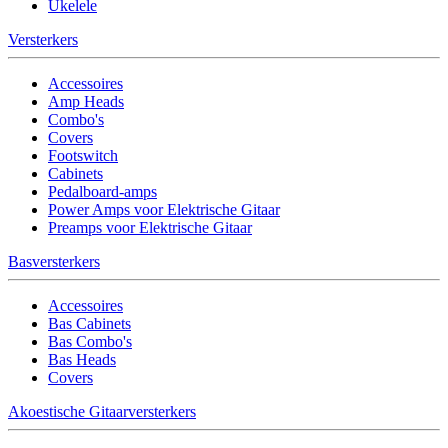
Ukelele
Versterkers
Accessoires
Amp Heads
Combo's
Covers
Footswitch
Cabinets
Pedalboard-amps
Power Amps voor Elektrische Gitaar
Preamps voor Elektrische Gitaar
Basversterkers
Accessoires
Bas Cabinets
Bas Combo's
Bas Heads
Covers
Akoestische Gitaarversterkers