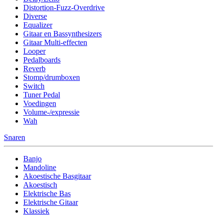
Distortion-Fuzz-Overdrive
Diverse
Equalizer
Gitaar en Bassynthesizers
Gitaar Multi-effecten
Looper
Pedalboards
Reverb
Stomp/drumboxen
Switch
Tuner Pedal
Voedingen
Volume-/expressie
Wah
Snaren
Banjo
Mandoline
Akoestische Basgitaar
Akoestisch
Elektrische Bas
Elektrische Gitaar
Klassiek