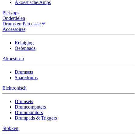
Akoestische Amps
Pick-ups
Onderdelen
Drums en Percussie
Accessoires
Reiniging
Oefenpads
Akoestisch
Drumsets
Snaredrums
Elektronisch
Drumsets
Drumcomputers
Drummonitors
Drumpads & Triggers
Stokken