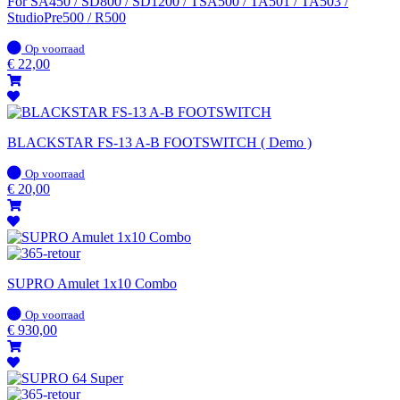
For SA450 / SD800 / SD1200 / TSA500 / TA501 / TA503 /
StudioPre500 / R500
Op
Op voorraad
voorraad
€
22,00
BLACKSTAR FS-13 A-B FOOTSWITCH ( Demo )
Op
Op voorraad
voorraad
€
20,00
SUPRO Amulet 1x10 Combo
Op
Op voorraad
voorraad
€
930,00