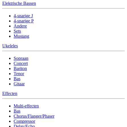
Elektrische Bassen
4-snarige J
4-snarige P
Andere
Sets
Mustang
Ukeleles
Sopraan
Concert
Bariton
Tenor
Bas
Gitaar
Effecten
Multi-effecten
Bas
Chorus/Flanger/Phaser
Compressor
Delay/Echo