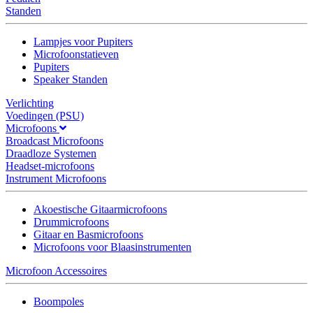
Standen
Lampjes voor Pupiters
Microfoonstatieven
Pupiters
Speaker Standen
Verlichting
Voedingen (PSU)
Microfoons
Broadcast Microfoons
Draadloze Systemen
Headset-microfoons
Instrument Microfoons
Akoestische Gitaarmicrofoons
Drummicrofoons
Gitaar en Basmicrofoons
Microfoons voor Blaasinstrumenten
Microfoon Accessoires
Boompoles