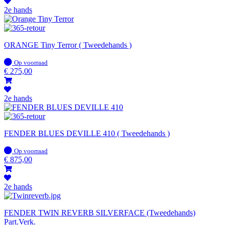
2e hands
ORANGE Tiny Terror ( Tweedehands )
Op
Op voorraad
voorraad
€
275,00
2e hands
FENDER BLUES DEVILLE 410 ( Tweedehands )
Op
Op voorraad
voorraad
€
875,00
2e hands
FENDER TWIN REVERB SILVERFACE (Tweedehands)
Part.Verk.