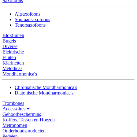
Saxofoons
Altsaxofoons
Sopraansaxofoons
Tenorsaxofoons
Blokfluiten
Bugels
Diverse
Elektrische
Fluiten
Klarinetten
Melodicas
Mondharmonica's
Chromatische Mondharmonica's
Diatonische Mondharmonica's
Trombones
Accessoires
Gehoorbescherming
Koffers, Tassen en Hoezen
Metronomen
Onderhoudsproducten
Pedalen