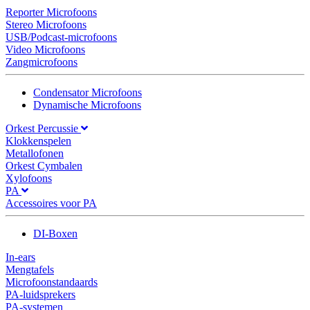
Reporter Microfoons
Stereo Microfoons
USB/Podcast-microfoons
Video Microfoons
Zangmicrofoons
Condensator Microfoons
Dynamische Microfoons
Orkest Percussie
Klokkenspelen
Metallofonen
Orkest Cymbalen
Xylofoons
PA
Accessoires voor PA
DI-Boxen
In-ears
Mengtafels
Microfoonstandaards
PA-luidsprekers
PA-systemen