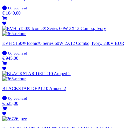
Op
Op voorraad
voorraad
€
1040,00
EVH 5150® Iconic® Series 60W 2X12 Combo, Ivory, 230V EUR
Op
Op voorraad
voorraad
€
945,00
BLACKSTAR DEPT.10 Amped 2
Op
Op voorraad
voorraad
€
525,00