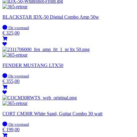
BLACKSTAR IDX-50 Digital Combo Amp 50w
Op
Op voorraad
voorraad
€
325,00
FENDER MUSTANG LTX50
Op
Op voorraad
voorraad
€
355,00
CORT CM30R White Sand, Guitar Combo 30 watt
Op
Op voorraad
voorraad
€
199,00