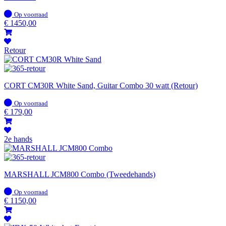
Op
Op voorraad
voorraad
€
1450,00
Retour
CORT CM30R White Sand, Guitar Combo 30 watt (Retour)
Op
Op voorraad
voorraad
€
179,00
2e hands
MARSHALL JCM800 Combo (Tweedehands)
Op
Op voorraad
voorraad
€
1150,00