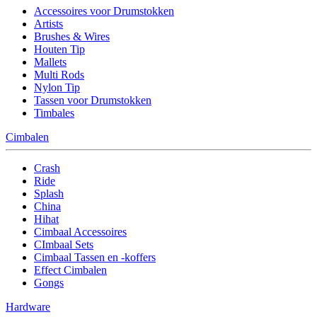
Accessoires voor Drumstokken
Artists
Brushes & Wires
Houten Tip
Mallets
Multi Rods
Nylon Tip
Tassen voor Drumstokken
Timbales
Cimbalen
Crash
Ride
Splash
China
Hihat
Cimbaal Accessoires
CImbaal Sets
Cimbaal Tassen en -koffers
Effect Cimbalen
Gongs
Hardware