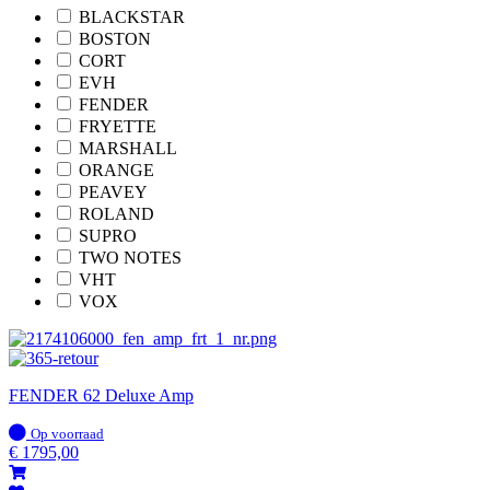
BLACKSTAR
BOSTON
CORT
EVH
FENDER
FRYETTE
MARSHALL
ORANGE
PEAVEY
ROLAND
SUPRO
TWO NOTES
VHT
VOX
FENDER 62 Deluxe Amp
Op
Op voorraad
voorraad
€
1795,00