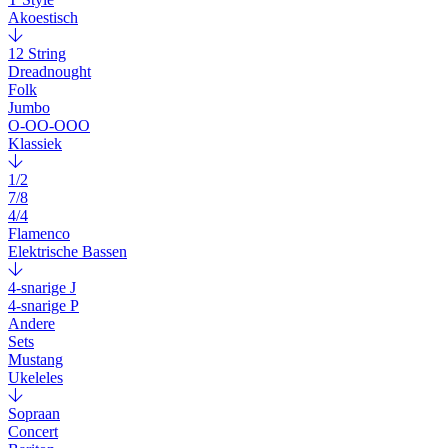
Akoestisch
12 String
Dreadnought
Folk
Jumbo
O-OO-OOO
Klassiek
1/2
7/8
4/4
Flamenco
Elektrische Bassen
4-snarige J
4-snarige P
Andere
Sets
Mustang
Ukeleles
Sopraan
Concert