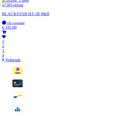
BLACKSTAR HT-1R MkII
Op
Op voorraad
voorraad
€
335,00
1
2
3
4
Volgende