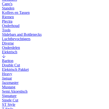
Capo's
Standen
Koffers en Tassen
Riemen
Plectra
Onderhoud
Tools
Slidebars and Bottlenecks
Luchtbevochtigers
Diverse
Onderdelen
Elektrisch
Bariton
Double Cut
Elektrisch Pakket
Heavy
Jaguar
Jazzmaster
Mustang
Semi Akoestisch
Signature
Single Cut
ST Style
T Style