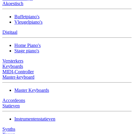
Akoestisch
Buffetpiano's
Vleugelpiano's
Digitaal
Home Piano's
Stage piano's
Versterkers
Keyboards
MIDI-Controller
Master-keyboard
Master Keyboards
Accordeons
Statieven
Instrumentenstatieven
Synths