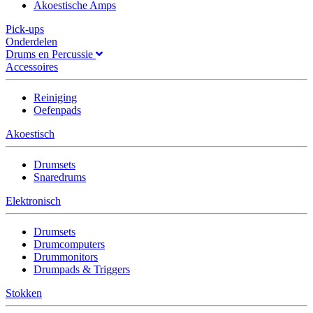
Akoestische Amps
Pick-ups
Onderdelen
Drums en Percussie
Accessoires
Reiniging
Oefenpads
Akoestisch
Drumsets
Snaredrums
Elektronisch
Drumsets
Drumcomputers
Drummonitors
Drumpads & Triggers
Stokken