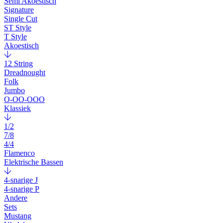
Semi Akoestisch
Signature
Single Cut
ST Style
T Style
Akoestisch
12 String
Dreadnought
Folk
Jumbo
O-OO-OOO
Klassiek
1/2
7/8
4/4
Flamenco
Elektrische Bassen
4-snarige J
4-snarige P
Andere
Sets
Mustang