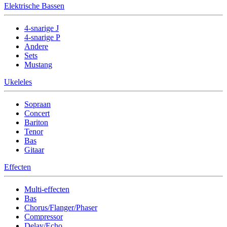
Elektrische Bassen
4-snarige J
4-snarige P
Andere
Sets
Mustang
Ukeleles
Sopraan
Concert
Bariton
Tenor
Bas
Gitaar
Effecten
Multi-effecten
Bas
Chorus/Flanger/Phaser
Compressor
Delay/Echo