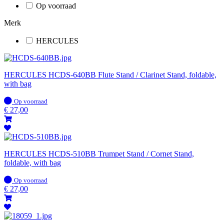
Op voorraad
Merk
HERCULES
HERCULES HCDS-640BB Flute Stand / Clarinet Stand, foldable,
with bag
Op
Op voorraad
voorraad
€
27,00
HERCULES HCDS-510BB Trumpet Stand / Cornet Stand,
foldable, with bag
Op
Op voorraad
voorraad
€
27,00