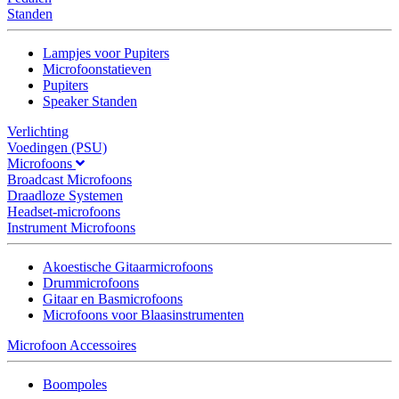
Standen
Lampjes voor Pupiters
Microfoonstatieven
Pupiters
Speaker Standen
Verlichting
Voedingen (PSU)
Microfoons
Broadcast Microfoons
Draadloze Systemen
Headset-microfoons
Instrument Microfoons
Akoestische Gitaarmicrofoons
Drummicrofoons
Gitaar en Basmicrofoons
Microfoons voor Blaasinstrumenten
Microfoon Accessoires
Boompoles