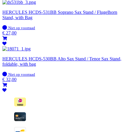
HERCULES HCDS-531BB Soprano Sax Stand / Flugelhorn
Stand, with Bag
Op
Niet op voorraad
voorraad
€
27,00
HERCULES HCDS-530BB Alto Sax Stand / Tenor Sax Stand,
foldable, with bag
Op
Niet op voorraad
voorraad
€
32,00