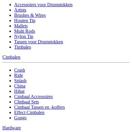
Accessoires voor Drumstokken
Artists
Brushes & Wires
Houten Tip
Mallets
Multi Rods
Nylon Tip
Tassen voor Drumstokken
Timbales
Cimbalen
Crash
Ride
Splash
China
Hihat
Cimbaal Accessoires
CImbaal Sets
Cimbaal Tassen en -koffers
Effect Cimbalen
Gongs
Hardware