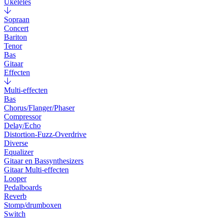
Ukeleles
Sopraan
Concert
Bariton
Tenor
Bas
Gitaar
Effecten
Multi-effecten
Bas
Chorus/Flanger/Phaser
Compressor
Delay/Echo
Distortion-Fuzz-Overdrive
Diverse
Equalizer
Gitaar en Bassynthesizers
Gitaar Multi-effecten
Looper
Pedalboards
Reverb
Stomp/drumboxen
Switch