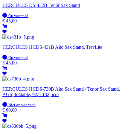
HERCULES DS-432B Tenor Sax Stand
Op
Op voorraad
voorraad
€
45,00
HERCULES HCDS-431B Alto Sax Stand, TravLite
Op
Op voorraad
voorraad
€
45,00
HERCULES HCDS-730B Alto Sax Stand / Tenor Sax Stand,
AGS, foldable, 92,5-132,5cm
Op
Niet op voorraad
voorraad
€
60,00