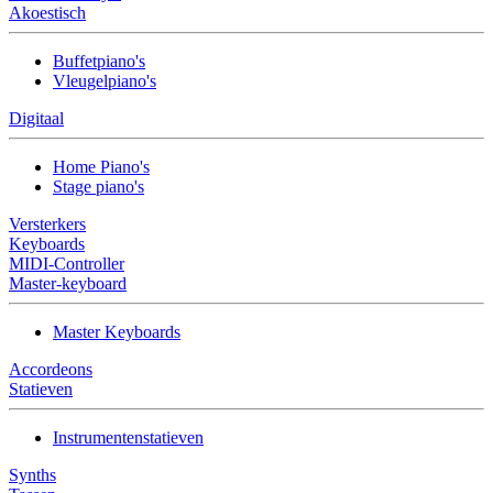
Akoestisch
Buffetpiano's
Vleugelpiano's
Digitaal
Home Piano's
Stage piano's
Versterkers
Keyboards
MIDI-Controller
Master-keyboard
Master Keyboards
Accordeons
Statieven
Instrumentenstatieven
Synths