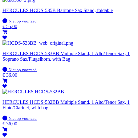
HERCULES HCDS-535B Baritone Sax Stand, foldable
Op
Niet op voorraad
voorraad
€
55,00
HERCULES HCDS-533BB Multiple Stand, 1 Alto/Tenor Sax, 1
Soprano Sax/Flugelhorn, with Bag
Op
Niet op voorraad
voorraad
€
36,00
HERCULES HCDS-532BB Multiple Stand, 1 Alto/Tenor Sax, 1
Flute/Clarinet, with bag
Op
Niet op voorraad
voorraad
€
36,00