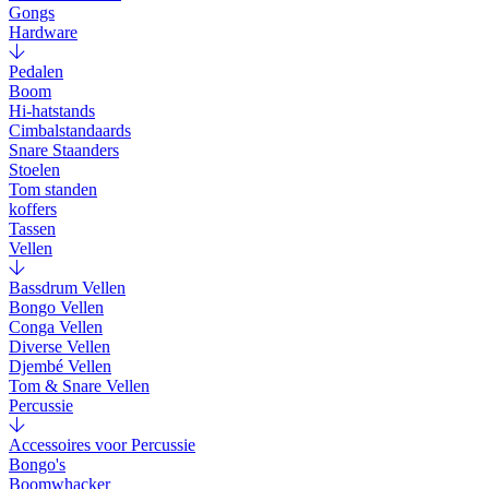
Gongs
Hardware
Pedalen
Boom
Hi-hatstands
Cimbalstandaards
Snare Staanders
Stoelen
Tom standen
koffers
Tassen
Vellen
Bassdrum Vellen
Bongo Vellen
Conga Vellen
Diverse Vellen
Djembé Vellen
Tom & Snare Vellen
Percussie
Accessoires voor Percussie
Bongo's
Boomwhacker