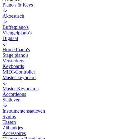
Piano's & Keys
Akoestisch
Buffetpiano's
Vleugelpiano's
Digitaal
Home Piano's
Stage piano's
Versterkers
Keyboards
MIDI-Controller
Master-keyboard
Master Keyboards
Accordeons
Statieven
Instrumentenstatieven
Synths
Tassen
Zitbankjes
Accessoires
Gitaren en Basgitaren