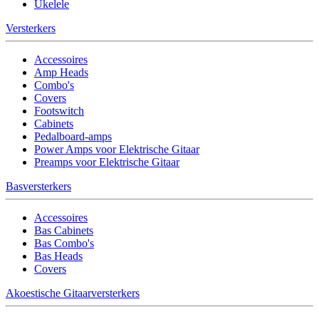
Ukelele
Versterkers
Accessoires
Amp Heads
Combo's
Covers
Footswitch
Cabinets
Pedalboard-amps
Power Amps voor Elektrische Gitaar
Preamps voor Elektrische Gitaar
Basversterkers
Accessoires
Bas Cabinets
Bas Combo's
Bas Heads
Covers
Akoestische Gitaarversterkers