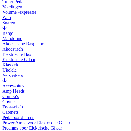
Tuner Pedal
Voedingen
Volume-/expressie
Wah
Snaren
Banjo
Mandoline
Akoestische Basgitaar
Akoestisch
Elektrische Bas
Elektrische Gitaar
Klassiek
Ukelele
Versterkers
Accessoires
Amp Heads
Combo's
Covers
Footswitch
Cabinets
Pedalboard-amps
Power Amps voor Elektrische Gitaar
Preamps voor Elektrische Gitaar