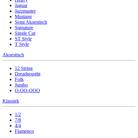
Jaguar
Jazzmaster
Mustang
Semi Akoestisch
Signature
Single Cut
ST Style
T Style
Akoestisch
12 String
Dreadnought
Folk
Jumbo
O-OO-OOO
Klassiek
1/2
7/8
4/4
Flamenco