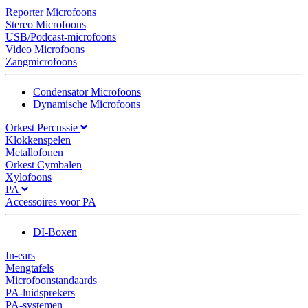
Reporter Microfoons
Stereo Microfoons
USB/Podcast-microfoons
Video Microfoons
Zangmicrofoons
Condensator Microfoons
Dynamische Microfoons
Orkest Percussie
Klokkenspelen
Metallofonen
Orkest Cymbalen
Xylofoons
PA
Accessoires voor PA
DI-Boxen
In-ears
Mengtafels
Microfoonstandaards
PA-luidsprekers
PA-systemen