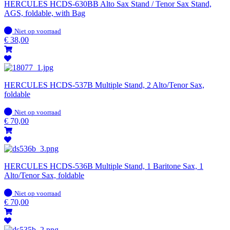
HERCULES HCDS-630BB Alto Sax Stand / Tenor Sax Stand,
AGS, foldable, with Bag
Op
Niet op voorraad
voorraad
€
38,00
HERCULES HCDS-537B Multiple Stand, 2 Alto/Tenor Sax,
foldable
Op
Niet op voorraad
voorraad
€
70,00
HERCULES HCDS-536B Multiple Stand, 1 Baritone Sax, 1
Alto/Tenor Sax, foldable
Op
Niet op voorraad
voorraad
€
70,00