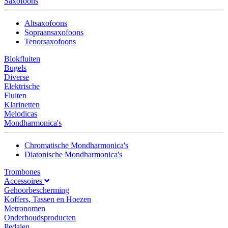
Saxofoons
Altsaxofoons
Sopraansaxofoons
Tenorsaxofoons
Blokfluiten
Bugels
Diverse
Elektrische
Fluiten
Klarinetten
Melodicas
Mondharmonica's
Chromatische Mondharmonica's
Diatonische Mondharmonica's
Trombones
Accessoires
Gehoorbescherming
Koffers, Tassen en Hoezen
Metronomen
Onderhoudsproducten
Pedalen