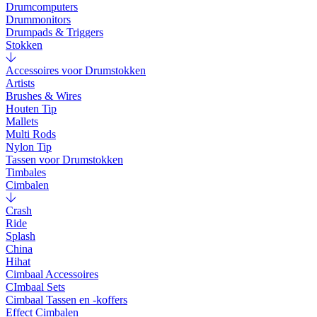
Drumcomputers
Drummonitors
Drumpads & Triggers
Stokken
Accessoires voor Drumstokken
Artists
Brushes & Wires
Houten Tip
Mallets
Multi Rods
Nylon Tip
Tassen voor Drumstokken
Timbales
Cimbalen
Crash
Ride
Splash
China
Hihat
Cimbaal Accessoires
CImbaal Sets
Cimbaal Tassen en -koffers
Effect Cimbalen