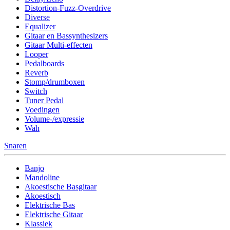
Distortion-Fuzz-Overdrive
Diverse
Equalizer
Gitaar en Bassynthesizers
Gitaar Multi-effecten
Looper
Pedalboards
Reverb
Stomp/drumboxen
Switch
Tuner Pedal
Voedingen
Volume-/expressie
Wah
Snaren
Banjo
Mandoline
Akoestische Basgitaar
Akoestisch
Elektrische Bas
Elektrische Gitaar
Klassiek