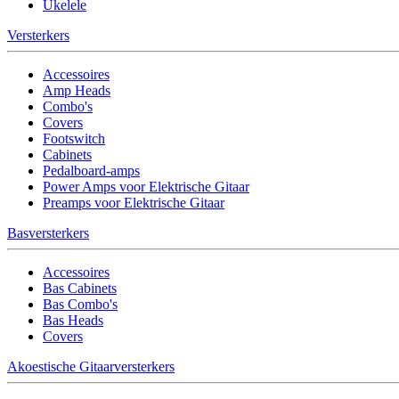
Ukelele
Versterkers
Accessoires
Amp Heads
Combo's
Covers
Footswitch
Cabinets
Pedalboard-amps
Power Amps voor Elektrische Gitaar
Preamps voor Elektrische Gitaar
Basversterkers
Accessoires
Bas Cabinets
Bas Combo's
Bas Heads
Covers
Akoestische Gitaarversterkers