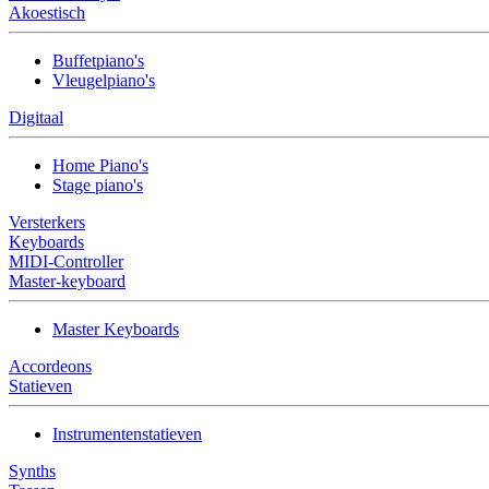
Akoestisch
Buffetpiano's
Vleugelpiano's
Digitaal
Home Piano's
Stage piano's
Versterkers
Keyboards
MIDI-Controller
Master-keyboard
Master Keyboards
Accordeons
Statieven
Instrumentenstatieven
Synths