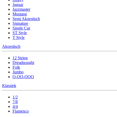
Jaguar
Jazzmaster
Mustang
Semi Akoestisch
Signature
Single Cut
ST Style
T Style
Akoestisch
12 String
Dreadnought
Folk
Jumbo
O-OO-OOO
Klassiek
1/2
7/8
4/4
Flamenco