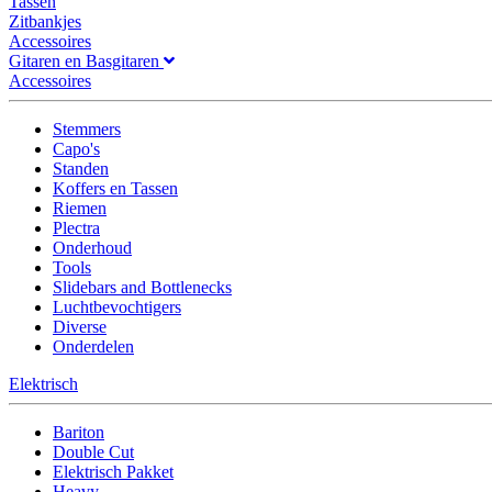
Tassen
Zitbankjes
Accessoires
Gitaren en Basgitaren
Accessoires
Stemmers
Capo's
Standen
Koffers en Tassen
Riemen
Plectra
Onderhoud
Tools
Slidebars and Bottlenecks
Luchtbevochtigers
Diverse
Onderdelen
Elektrisch
Bariton
Double Cut
Elektrisch Pakket
Heavy