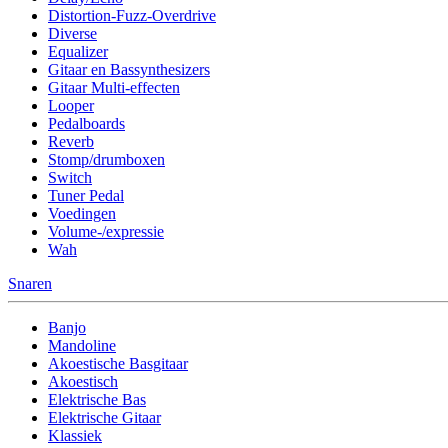
Distortion-Fuzz-Overdrive
Diverse
Equalizer
Gitaar en Bassynthesizers
Gitaar Multi-effecten
Looper
Pedalboards
Reverb
Stomp/drumboxen
Switch
Tuner Pedal
Voedingen
Volume-/expressie
Wah
Snaren
Banjo
Mandoline
Akoestische Basgitaar
Akoestisch
Elektrische Bas
Elektrische Gitaar
Klassiek