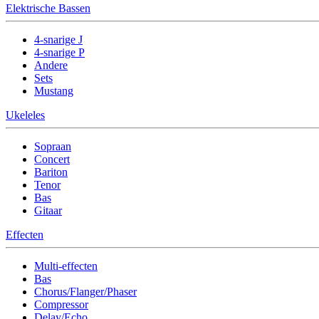
Elektrische Bassen
4-snarige J
4-snarige P
Andere
Sets
Mustang
Ukeleles
Sopraan
Concert
Bariton
Tenor
Bas
Gitaar
Effecten
Multi-effecten
Bas
Chorus/Flanger/Phaser
Compressor
Delay/Echo