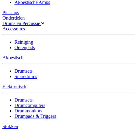
Akoestische Amps
Pick-ups
Onderdelen
Drums en Percussie
Accessoires
Reiniging
Oefenpads
Akoestisch
Drumsets
Snaredrums
Elektronisch
Drumsets
Drumcomputers
Drummonitors
Drumpads & Triggers
Stokken