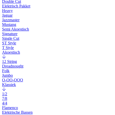
Double Cut
Elektrisch Pakket
Heavy
Jaguar
Jazzmaster
Mustang
Semi Akoestisch
Signature
Single Cut
ST Style
T Style
Akoestisch
12 String
Dreadnought
Folk
Jumbo
O-OO-OOO
Klassiek
1/2
7/8
4/4
Flamenco
Elektrische Bassen