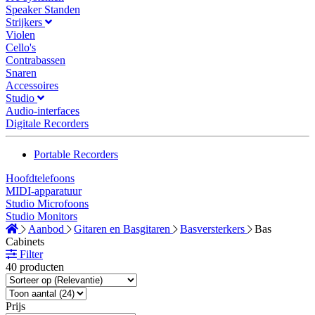
Speaker Standen
Strijkers
Violen
Cello's
Contrabassen
Snaren
Accessoires
Studio
Audio-interfaces
Digitale Recorders
Portable Recorders
Hoofdtelefoons
MIDI-apparatuur
Studio Microfoons
Studio Monitors
Aanbod
Gitaren en Basgitaren
Basversterkers
Bas
Cabinets
Filter
40 producten
Prijs