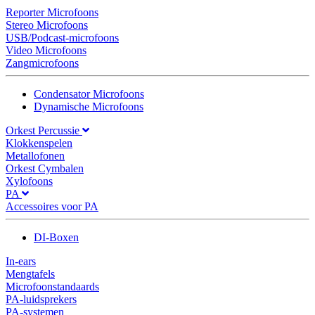
Reporter Microfoons
Stereo Microfoons
USB/Podcast-microfoons
Video Microfoons
Zangmicrofoons
Condensator Microfoons
Dynamische Microfoons
Orkest Percussie
Klokkenspelen
Metallofonen
Orkest Cymbalen
Xylofoons
PA
Accessoires voor PA
DI-Boxen
In-ears
Mengtafels
Microfoonstandaards
PA-luidsprekers
PA-systemen