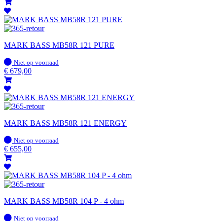
MARK BASS MB58R 121 PURE
Op
Niet op voorraad
voorraad
€
679,00
MARK BASS MB58R 121 ENERGY
Op
Niet op voorraad
voorraad
€
655,00
MARK BASS MB58R 104 P - 4 ohm
Op
Niet op voorraad