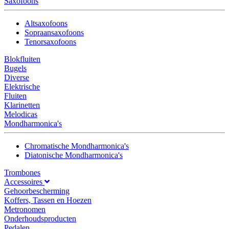
Saxofoons
Altsaxofoons
Sopraansaxofoons
Tenorsaxofoons
Blokfluiten
Bugels
Diverse
Elektrische
Fluiten
Klarinetten
Melodicas
Mondharmonica's
Chromatische Mondharmonica's
Diatonische Mondharmonica's
Trombones
Accessoires
Gehoorbescherming
Koffers, Tassen en Hoezen
Metronomen
Onderhoudsproducten
Pedalen