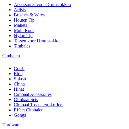
Accessoires voor Drumstokken
Artists
Brushes & Wires
Houten Tip
Mallets
Multi Rods
Nylon Tip
Tassen voor Drumstokken
Timbales
Cimbalen
Crash
Ride
Splash
China
Hihat
Cimbaal Accessoires
CImbaal Sets
Cimbaal Tassen en -koffers
Effect Cimbalen
Gongs
Hardware