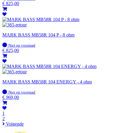
voorraad
€
825,00
MARK BASS MB58R 104 P - 8 ohm
Op
Niet op voorraad
voorraad
€
825,00
MARK BASS MB58R 104 ENERGY - 4 ohm
Op
Niet op voorraad
voorraad
€
969,00
1
2
Volgende