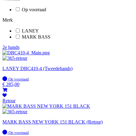
Op voorraad
Merk
LANEY
MARK BASS
2e hands
LANEY DBC410-4 (Tweedehands)
Op
Op voorraad
voorraad
€
285,00
Retour
MARK BASS NEW YORK 151 BLACK (Retour)
Op
Op voorraad