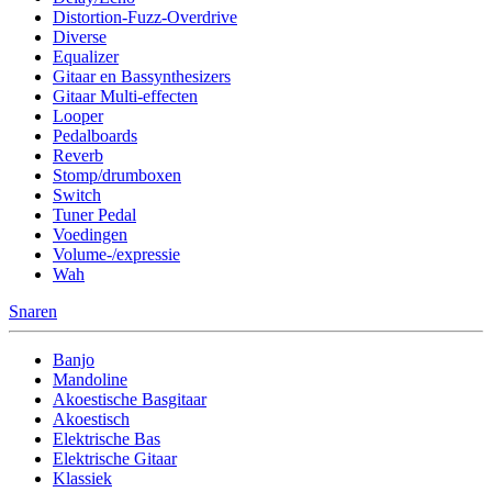
Distortion-Fuzz-Overdrive
Diverse
Equalizer
Gitaar en Bassynthesizers
Gitaar Multi-effecten
Looper
Pedalboards
Reverb
Stomp/drumboxen
Switch
Tuner Pedal
Voedingen
Volume-/expressie
Wah
Snaren
Banjo
Mandoline
Akoestische Basgitaar
Akoestisch
Elektrische Bas
Elektrische Gitaar
Klassiek