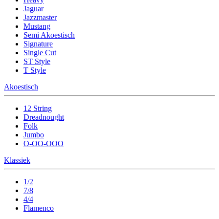
Jaguar
Jazzmaster
Mustang
Semi Akoestisch
Signature
Single Cut
ST Style
T Style
Akoestisch
12 String
Dreadnought
Folk
Jumbo
O-OO-OOO
Klassiek
1/2
7/8
4/4
Flamenco