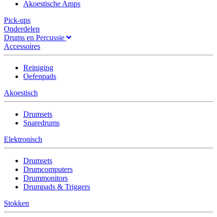
Akoestische Amps
Pick-ups
Onderdelen
Drums en Percussie
Accessoires
Reiniging
Oefenpads
Akoestisch
Drumsets
Snaredrums
Elektronisch
Drumsets
Drumcomputers
Drummonitors
Drumpads & Triggers
Stokken