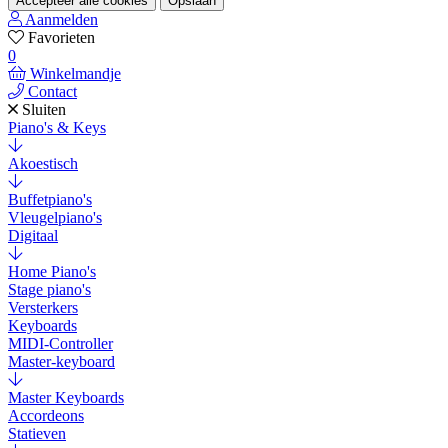
Accepteer alle cookies
Opslaan
Aanmelden
Favorieten
0
Winkelmandje
Contact
Sluiten
Piano's & Keys
Akoestisch
Buffetpiano's
Vleugelpiano's
Digitaal
Home Piano's
Stage piano's
Versterkers
Keyboards
MIDI-Controller
Master-keyboard
Master Keyboards
Accordeons
Statieven