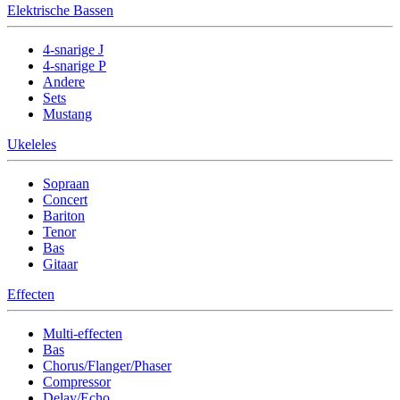
Elektrische Bassen
4-snarige J
4-snarige P
Andere
Sets
Mustang
Ukeleles
Sopraan
Concert
Bariton
Tenor
Bas
Gitaar
Effecten
Multi-effecten
Bas
Chorus/Flanger/Phaser
Compressor
Delay/Echo