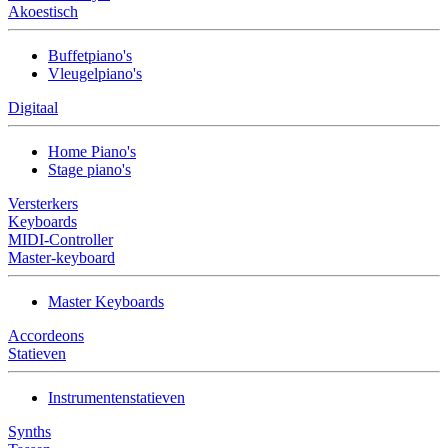
Akoestisch
Buffetpiano's
Vleugelpiano's
Digitaal
Home Piano's
Stage piano's
Versterkers
Keyboards
MIDI-Controller
Master-keyboard
Master Keyboards
Accordeons
Statieven
Instrumentenstatieven
Synths