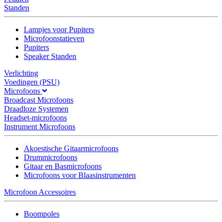
Standen
Lampjes voor Pupiters
Microfoonstatieven
Pupiters
Speaker Standen
Verlichting
Voedingen (PSU)
Microfoons
Broadcast Microfoons
Draadloze Systemen
Headset-microfoons
Instrument Microfoons
Akoestische Gitaarmicrofoons
Drummicrofoons
Gitaar en Basmicrofoons
Microfoons voor Blaasinstrumenten
Microfoon Accessoires
Boompoles