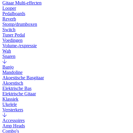
Gitaar Multi-effecten
Looper
Pedalboards
Reverb
Stomp/drumboxen
Switch
Tuner Pedal
Voedingen
Volume-/expressie
Wah
Snaren
Banjo
Mandoline
Akoestische Basgitaar
Akoestisch
Elektrische Bas
Elektrische Gitaar
Klassiek
Ukelele
Versterkers
Accessoires
Amp Heads
Combo's