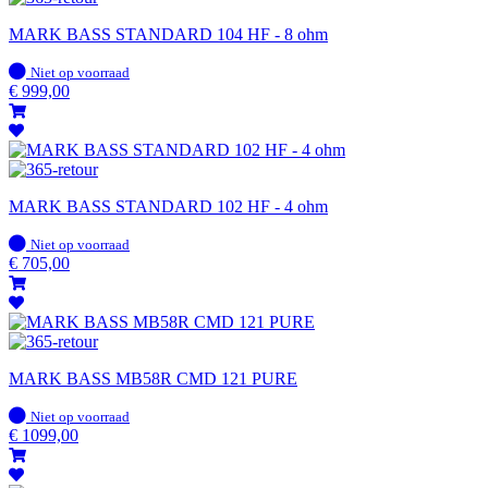
MARK BASS STANDARD 104 HF - 8 ohm
Op
Niet op voorraad
voorraad
€
999,00
MARK BASS STANDARD 102 HF - 4 ohm
Op
Niet op voorraad
voorraad
€
705,00
MARK BASS MB58R CMD 121 PURE
Op
Niet op voorraad
voorraad
€
1099,00