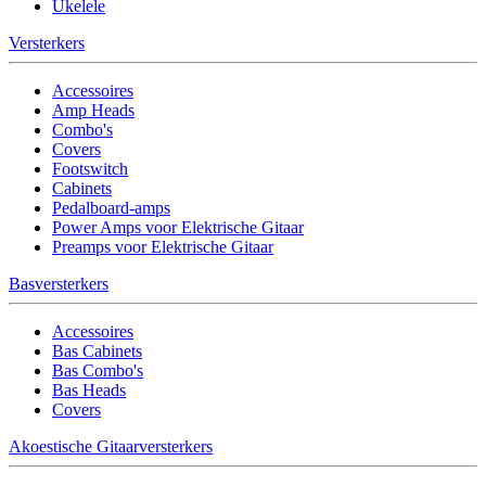
Ukelele
Versterkers
Accessoires
Amp Heads
Combo's
Covers
Footswitch
Cabinets
Pedalboard-amps
Power Amps voor Elektrische Gitaar
Preamps voor Elektrische Gitaar
Basversterkers
Accessoires
Bas Cabinets
Bas Combo's
Bas Heads
Covers
Akoestische Gitaarversterkers