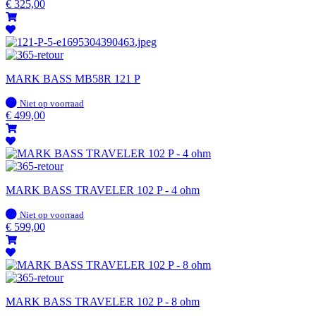
voorraad
€
325,00
MARK BASS MB58R 121 P
Op
Niet op voorraad
voorraad
€
499,00
MARK BASS TRAVELER 102 P - 4 ohm
Op
Niet op voorraad
voorraad
€
599,00
MARK BASS TRAVELER 102 P - 8 ohm