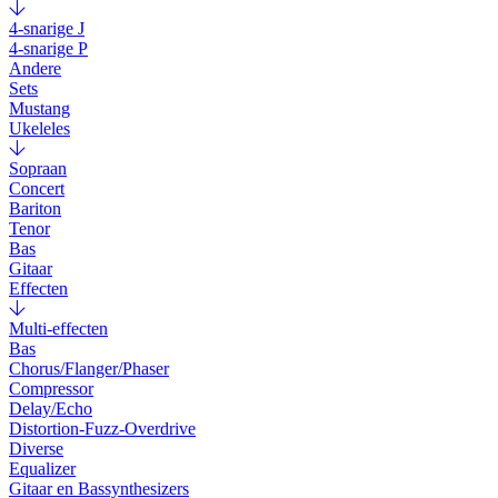
4-snarige J
4-snarige P
Andere
Sets
Mustang
Ukeleles
Sopraan
Concert
Bariton
Tenor
Bas
Gitaar
Effecten
Multi-effecten
Bas
Chorus/Flanger/Phaser
Compressor
Delay/Echo
Distortion-Fuzz-Overdrive
Diverse
Equalizer
Gitaar en Bassynthesizers