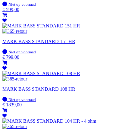
Op
Niet op voorraad
voorraad
€
599,00
MARK BASS STANDARD 151 HR
Op
Niet op voorraad
voorraad
€
799,00
MARK BASS STANDARD 108 HR
Op
Niet op voorraad
voorraad
€
1839,00