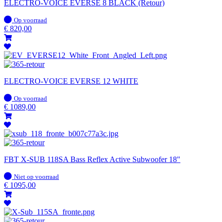
ELECTRO-VOICE EVERSE 8 BLACK (Retour)
Op
Op voorraad
voorraad
€
820,00
ELECTRO-VOICE EVERSE 12 WHITE
Op
Op voorraad
voorraad
€
1089,00
FBT X-SUB 118SA Bass Reflex Active Subwoofer 18"
Op
Niet op voorraad
voorraad
€
1095,00