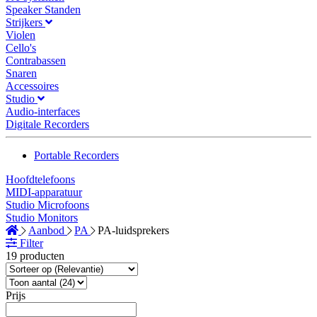
Speaker Standen
Strijkers
Violen
Cello's
Contrabassen
Snaren
Accessoires
Studio
Audio-interfaces
Digitale Recorders
Portable Recorders
Hoofdtelefoons
MIDI-apparatuur
Studio Microfoons
Studio Monitors
Aanbod
PA
PA-luidsprekers
Filter
19 producten
Prijs