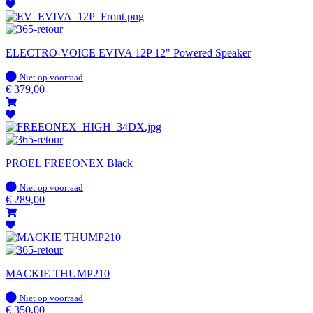
ELECTRO-VOICE EVIVA 12P 12" Powered Speaker
Op
Niet op voorraad
voorraad
€
379,00
PROEL FREEONEX Black
Op
Niet op voorraad
voorraad
€
289,00
MACKIE THUMP210
Op
Niet op voorraad
voorraad
€
350,00