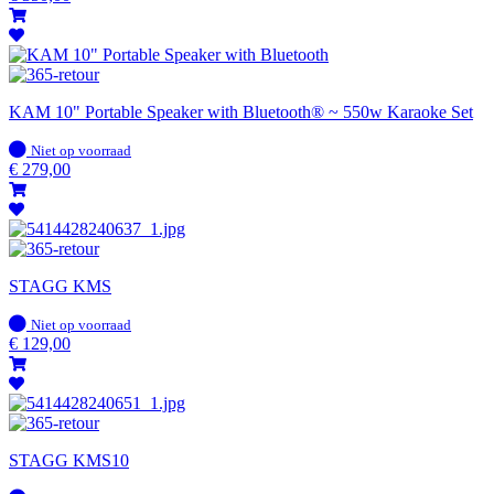
KAM 10" Portable Speaker with Bluetooth® ~ 550w Karaoke Set
Op
Niet op voorraad
voorraad
€
279,00
STAGG KMS
Op
Niet op voorraad
voorraad
€
129,00
STAGG KMS10