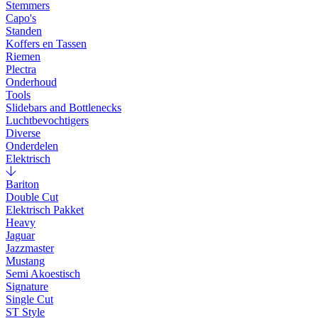
Stemmers
Capo's
Standen
Koffers en Tassen
Riemen
Plectra
Onderhoud
Tools
Slidebars and Bottlenecks
Luchtbevochtigers
Diverse
Onderdelen
Elektrisch
Bariton
Double Cut
Elektrisch Pakket
Heavy
Jaguar
Jazzmaster
Mustang
Semi Akoestisch
Signature
Single Cut
ST Style