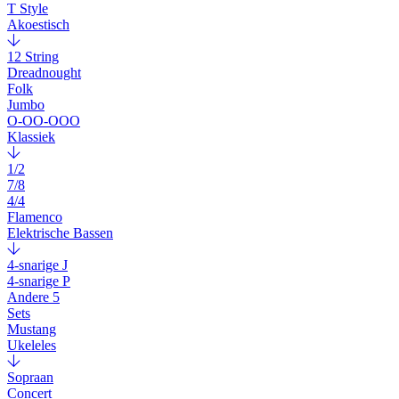
T Style
Akoestisch
12 String
Dreadnought
Folk
Jumbo
O-OO-OOO
Klassiek
1/2
7/8
4/4
Flamenco
Elektrische Bassen
4-snarige J
4-snarige P
Andere 5
Sets
Mustang
Ukeleles
Sopraan
Concert