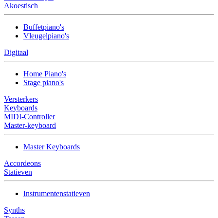
Akoestisch
Buffetpiano's
Vleugelpiano's
Digitaal
Home Piano's
Stage piano's
Versterkers
Keyboards
MIDI-Controller
Master-keyboard
Master Keyboards
Accordeons
Statieven
Instrumentenstatieven
Synths