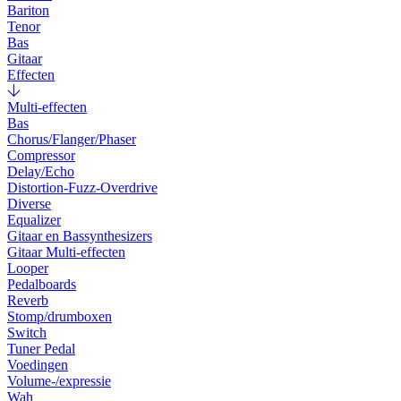
Bariton
Tenor
Bas
Gitaar
Effecten
Multi-effecten
Bas
Chorus/Flanger/Phaser
Compressor
Delay/Echo
Distortion-Fuzz-Overdrive
Diverse
Equalizer
Gitaar en Bassynthesizers
Gitaar Multi-effecten
Looper
Pedalboards
Reverb
Stomp/drumboxen
Switch
Tuner Pedal
Voedingen
Volume-/expressie
Wah