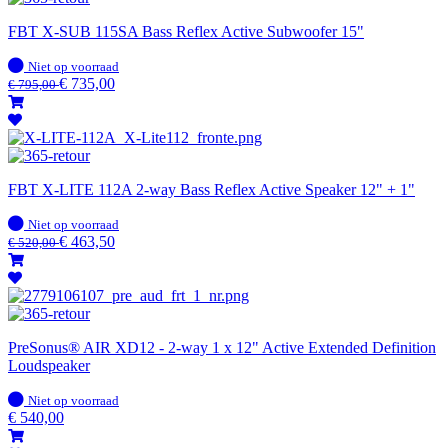
FBT X-SUB 115SA Bass Reflex Active Subwoofer 15"
Op
Niet op voorraad
voorraad
€
735,00
€
795,00
FBT X-LITE 112A 2-way Bass Reflex Active Speaker 12" + 1"
Op
Niet op voorraad
voorraad
€
463,50
€
520,00
PreSonus® AIR XD12 - 2-way 1 x 12" Active Extended Definition
Loudspeaker
Op
Niet op voorraad
voorraad
€
540,00