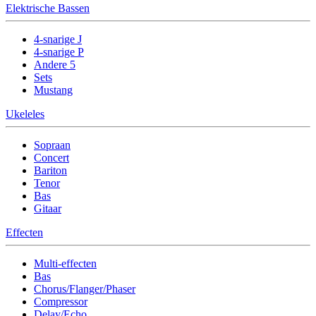
Elektrische Bassen
4-snarige J
4-snarige P
Andere 5
Sets
Mustang
Ukeleles
Sopraan
Concert
Bariton
Tenor
Bas
Gitaar
Effecten
Multi-effecten
Bas
Chorus/Flanger/Phaser
Compressor
Delay/Echo