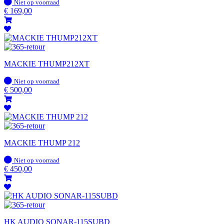
Op
Niet op voorraad
voorraad
€
169,00
MACKIE THUMP212XT
Op
Niet op voorraad
voorraad
€
500,00
MACKIE THUMP 212
Op
Niet op voorraad
voorraad
€
450,00
HK AUDIO SONAR-115SUBD