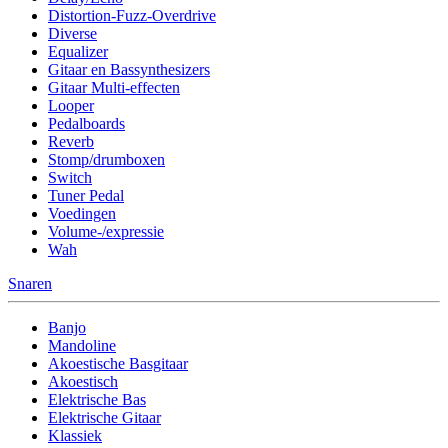
Distortion-Fuzz-Overdrive
Diverse
Equalizer
Gitaar en Bassynthesizers
Gitaar Multi-effecten
Looper
Pedalboards
Reverb
Stomp/drumboxen
Switch
Tuner Pedal
Voedingen
Volume-/expressie
Wah
Snaren
Banjo
Mandoline
Akoestische Basgitaar
Akoestisch
Elektrische Bas
Elektrische Gitaar
Klassiek