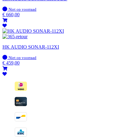
Op
Niet op voorraad
voorraad
€
660,00
HK AUDIO SONAR-112XI
Op
Niet op voorraad
voorraad
€
459,00