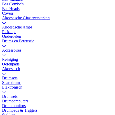
Bas Combo's
Bas Heads
Covers
Akoestische Gitaarversterkers
Akoestische Amps
Pick-ups
Onderdelen
Drums en Percussie
Accessoires
Reiniging
Oefenpads
Akoestisch
Drumsets
Snaredrums
Elektronisch
Drumsets
Drumcomputers
Drummonitors
Drumpads & Triggers
Stokken