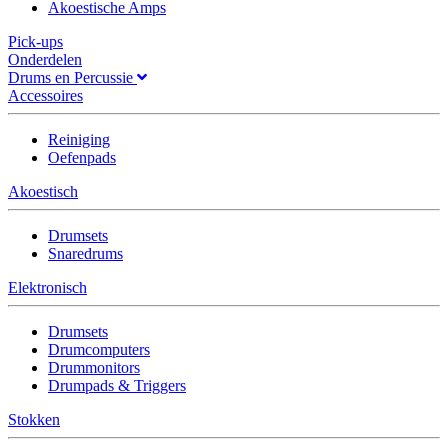
Akoestische Amps
Pick-ups
Onderdelen
Drums en Percussie
Accessoires
Reiniging
Oefenpads
Akoestisch
Drumsets
Snaredrums
Elektronisch
Drumsets
Drumcomputers
Drummonitors
Drumpads & Triggers
Stokken