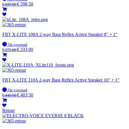
voorraad
€
598,50
€
639,00
FBT X-LITE 108A 2-way Bass Reflex Active Speaker 8" + 1"
Op
Op voorraad
voorraad
€
333,00
€
375,00
FBT X-LITE 110A 2-way Bass Reflex Active Speaker 10" + 1"
Op
Op voorraad
voorraad
€
403,50
€
440,00
Retour