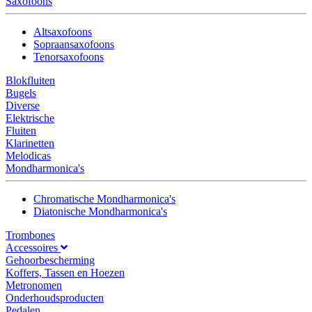
Saxofoons
Altsaxofoons
Sopraansaxofoons
Tenorsaxofoons
Blokfluiten
Bugels
Diverse
Elektrische
Fluiten
Klarinetten
Melodicas
Mondharmonica's
Chromatische Mondharmonica's
Diatonische Mondharmonica's
Trombones
Accessoires
Gehoorbescherming
Koffers, Tassen en Hoezen
Metronomen
Onderhoudsproducten
Pedalen