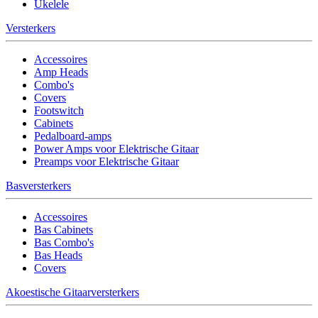
Ukelele
Versterkers
Accessoires
Amp Heads
Combo's
Covers
Footswitch
Cabinets
Pedalboard-amps
Power Amps voor Elektrische Gitaar
Preamps voor Elektrische Gitaar
Basversterkers
Accessoires
Bas Cabinets
Bas Combo's
Bas Heads
Covers
Akoestische Gitaarversterkers