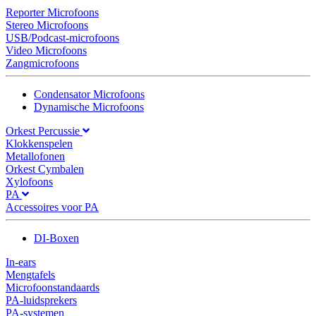
Reporter Microfoons
Stereo Microfoons
USB/Podcast-microfoons
Video Microfoons
Zangmicrofoons
Condensator Microfoons
Dynamische Microfoons
Orkest Percussie
Klokkenspelen
Metallofonen
Orkest Cymbalen
Xylofoons
PA
Accessoires voor PA
DI-Boxen
In-ears
Mengtafels
Microfoonstandaards
PA-luidsprekers
PA-systemen