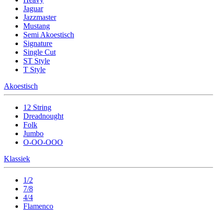
Jaguar
Jazzmaster
Mustang
Semi Akoestisch
Signature
Single Cut
ST Style
T Style
Akoestisch
12 String
Dreadnought
Folk
Jumbo
O-OO-OOO
Klassiek
1/2
7/8
4/4
Flamenco