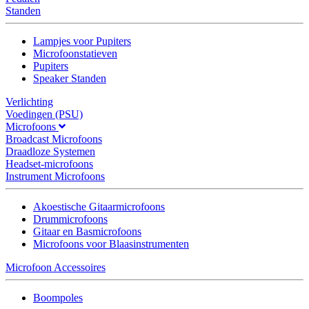
Standen
Lampjes voor Pupiters
Microfoonstatieven
Pupiters
Speaker Standen
Verlichting
Voedingen (PSU)
Microfoons
Broadcast Microfoons
Draadloze Systemen
Headset-microfoons
Instrument Microfoons
Akoestische Gitaarmicrofoons
Drummicrofoons
Gitaar en Basmicrofoons
Microfoons voor Blaasinstrumenten
Microfoon Accessoires
Boompoles