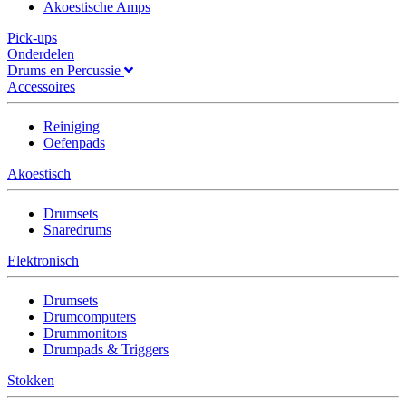
Akoestische Amps
Pick-ups
Onderdelen
Drums en Percussie
Accessoires
Reiniging
Oefenpads
Akoestisch
Drumsets
Snaredrums
Elektronisch
Drumsets
Drumcomputers
Drummonitors
Drumpads & Triggers
Stokken