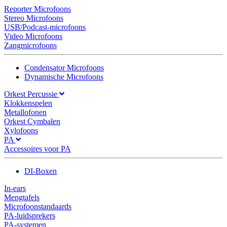
Reporter Microfoons
Stereo Microfoons
USB/Podcast-microfoons
Video Microfoons
Zangmicrofoons
Condensator Microfoons
Dynamische Microfoons
Orkest Percussie
Klokkenspelen
Metallofonen
Orkest Cymbalen
Xylofoons
PA
Accessoires voor PA
DI-Boxen
In-ears
Mengtafels
Microfoonstandaards
PA-luidsprekers
PA-systemen