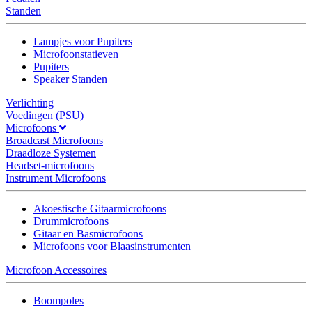
Standen
Lampjes voor Pupiters
Microfoonstatieven
Pupiters
Speaker Standen
Verlichting
Voedingen (PSU)
Microfoons
Broadcast Microfoons
Draadloze Systemen
Headset-microfoons
Instrument Microfoons
Akoestische Gitaarmicrofoons
Drummicrofoons
Gitaar en Basmicrofoons
Microfoons voor Blaasinstrumenten
Microfoon Accessoires
Boompoles