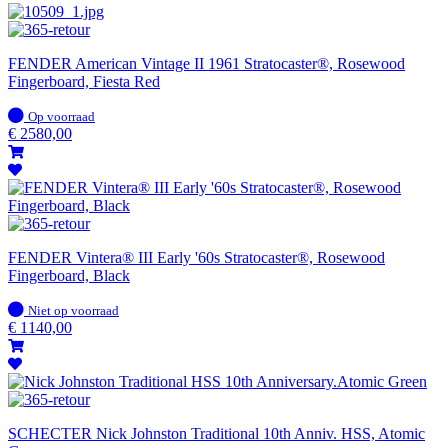
FENDER American Vintage II 1961 Stratocaster®, Rosewood
Fingerboard, Fiesta Red
Op
Op voorraad
voorraad
€
2580,00
FENDER Vintera® III Early '60s Stratocaster®, Rosewood
Fingerboard, Black
Op
Niet op voorraad
voorraad
€
1140,00
SCHECTER Nick Johnston Traditional 10th Anniv. HSS, Atomic