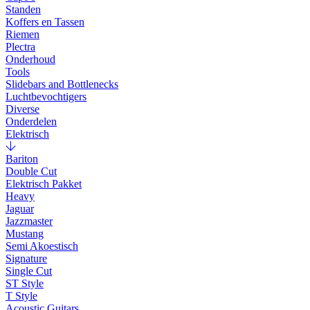
Standen
Koffers en Tassen
Riemen
Plectra
Onderhoud
Tools
Slidebars and Bottlenecks
Luchtbevochtigers
Diverse
Onderdelen
Elektrisch
Bariton
Double Cut
Elektrisch Pakket
Heavy
Jaguar
Jazzmaster
Mustang
Semi Akoestisch
Signature
Single Cut
ST Style
T Style
Acoustic Guitars