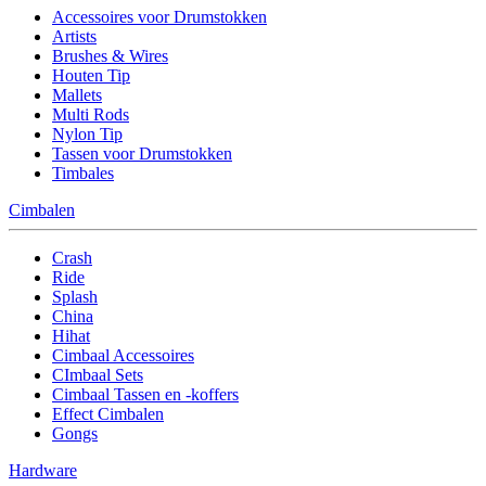
Accessoires voor Drumstokken
Artists
Brushes & Wires
Houten Tip
Mallets
Multi Rods
Nylon Tip
Tassen voor Drumstokken
Timbales
Cimbalen
Crash
Ride
Splash
China
Hihat
Cimbaal Accessoires
CImbaal Sets
Cimbaal Tassen en -koffers
Effect Cimbalen
Gongs
Hardware