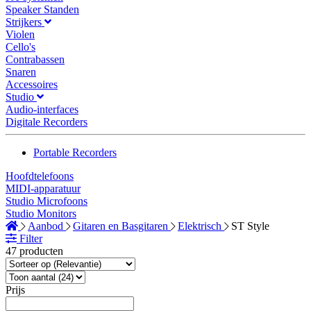
Speaker Standen
Strijkers
Violen
Cello's
Contrabassen
Snaren
Accessoires
Studio
Audio-interfaces
Digitale Recorders
Portable Recorders
Hoofdtelefoons
MIDI-apparatuur
Studio Microfoons
Studio Monitors
Aanbod
Gitaren en Basgitaren
Elektrisch
ST Style
Filter
47 producten
Prijs