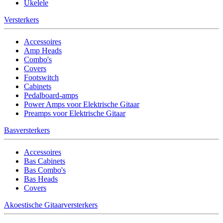
Ukelele
Versterkers
Accessoires
Amp Heads
Combo's
Covers
Footswitch
Cabinets
Pedalboard-amps
Power Amps voor Elektrische Gitaar
Preamps voor Elektrische Gitaar
Basversterkers
Accessoires
Bas Cabinets
Bas Combo's
Bas Heads
Covers
Akoestische Gitaarversterkers