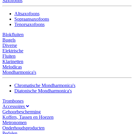
Saxofoons
Altsaxofoons
Sopraansaxofoons
Tenorsaxofoons
Blokfluiten
Bugels
Diverse
Elektrische
Fluiten
Klarinetten
Melodicas
Mondharmonica's
Chromatische Mondharmonica's
Diatonische Mondharmonica's
Trombones
Accessoires
Gehoorbescherming
Koffers, Tassen en Hoezen
Metronomen
Onderhoudsproducten
Pedalen