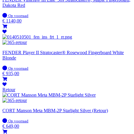
Dakota Red
Op
Op voorraad
voorraad
€
1140,00
FENDER Player II Stratocaster® Rosewood Fingerboard White
Blonde
Op
Op voorraad
voorraad
€
935,00
Retour
CORT Manson Meta MBM-2P Starlight Silver (Retour)
Op
Op voorraad
voorraad
€
649,00