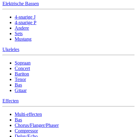
Elektrische Bassen
4-snarige J
4-snarige P
Andere
Sets
Mustang
Ukeleles
Sopraan
Concert
Bariton
Tenor
Bas
Gitaar
Effecten
Multi-effecten
Bas
Chorus/Flanger/Phaser
Compressor
Delay/Echo