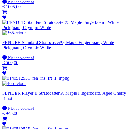
Op
Niet op voorraad
voorraad
€
1005,00
FENDER Standard Stratocaster®, Maple Fingerboard, White
Pickguard, Olympic White
Op
Niet op voorraad
voorraad
€
560,00
FENDER Player II Stratocaster®, Maple Fingerboard, Aged Cherry
Burst
Op
Niet op voorraad
voorraad
€
945,00