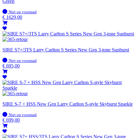
Green
Op
Niet op voorraad
voorraad
€
1629,00
SIRE S7+/3TS Larry Carlton S Series New Gen 3-tone Sunburst
Op
Niet op voorraad
voorraad
€
695,00
SIRE S-7 + HSS New Gen Larry Carlton S-style Skyburst Sparkle
Op
Niet op voorraad
voorraad
€
699,00