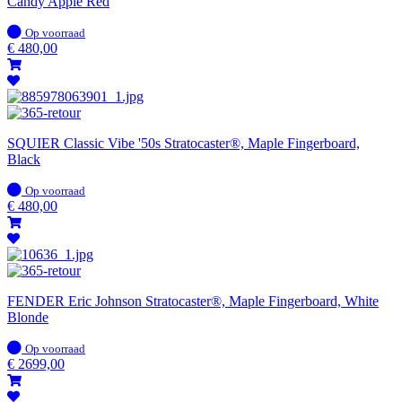
Candy Apple Red
Op
Op voorraad
voorraad
€
480,00
SQUIER Classic Vibe '50s Stratocaster®, Maple Fingerboard,
Black
Op
Op voorraad
voorraad
€
480,00
FENDER Eric Johnson Stratocaster®, Maple Fingerboard, White
Blonde
Op
Op voorraad
voorraad
€
2699,00