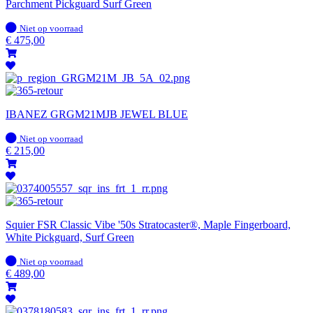
Parchment Pickguard Surf Green
Op
Niet op voorraad
voorraad
€
475,00
IBANEZ GRGM21MJB JEWEL BLUE
Op
Niet op voorraad
voorraad
€
215,00
Squier FSR Classic Vibe '50s Stratocaster®, Maple Fingerboard,
White Pickguard, Surf Green
Op
Niet op voorraad
voorraad
€
489,00