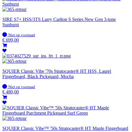
SIRE S7+ HSS/3TS Larry Carlton S Series New Gen 3-tone
Sunburst
Op
Niet op voorraad
voorraad
€
699,00
SQUIER Classic Vibe '70s Stratocaster® HT HSS, Laurel
Fingerboard, Black Pickguard, Mocha
Op
Niet op voorraad
voorraad
€
480,00
SQUIER Classic Vibe™ '50s Stratocaster® HT Maple Fingerboard