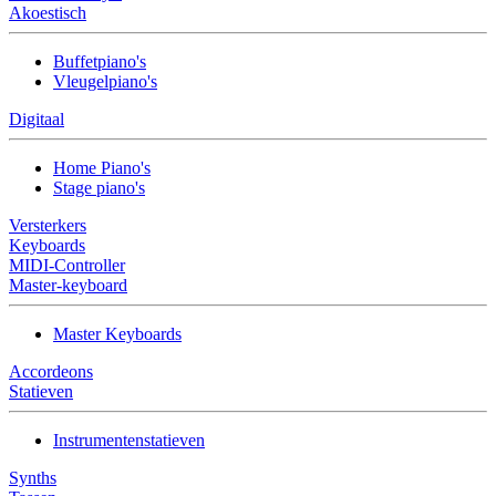
Akoestisch
Buffetpiano's
Vleugelpiano's
Digitaal
Home Piano's
Stage piano's
Versterkers
Keyboards
MIDI-Controller
Master-keyboard
Master Keyboards
Accordeons
Statieven
Instrumentenstatieven
Synths