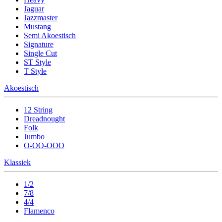
Jaguar
Jazzmaster
Mustang
Semi Akoestisch
Signature
Single Cut
ST Style
T Style
Akoestisch
12 String
Dreadnought
Folk
Jumbo
O-OO-OOO
Klassiek
1/2
7/8
4/4
Flamenco