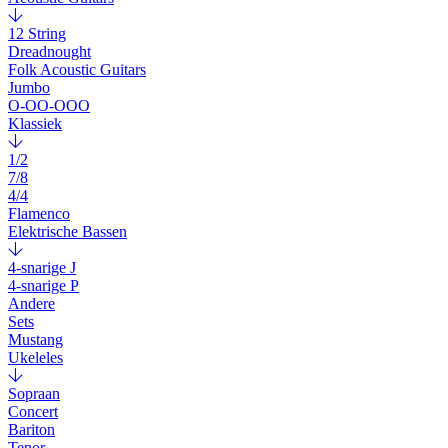
12 String
Dreadnought
Folk Acoustic Guitars
Jumbo
O-OO-OOO
Klassiek
1/2
7/8
4/4
Flamenco
Elektrische Bassen
4-snarige J
4-snarige P
Andere
Sets
Mustang
Ukeleles
Sopraan
Concert
Bariton
Tenor