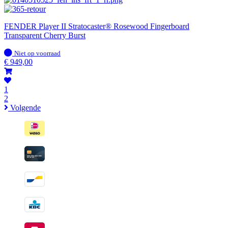
FENDER Player II Stratocaster® Rosewood Fingerboard
Transparent Cherry Burst
Op
Niet op voorraad
voorraad
€
949,00
1
2
Volgende