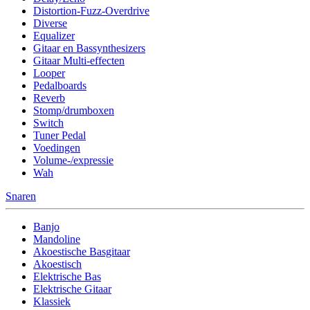
Distortion-Fuzz-Overdrive
Diverse
Equalizer
Gitaar en Bassynthesizers
Gitaar Multi-effecten
Looper
Pedalboards
Reverb
Stomp/drumboxen
Switch
Tuner Pedal
Voedingen
Volume-/expressie
Wah
Snaren
Banjo
Mandoline
Akoestische Basgitaar
Akoestisch
Elektrische Bas
Elektrische Gitaar
Klassiek