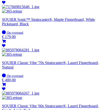
SQUIER Sonic™ Stratocaster®, Maple Fingerboard, White
Pickguard, Black
Op
Op voorraad
voorraad
€
179,00
SQUIER Classic Vibe '70s Stratocaster®, Laurel Fingerboard,
Natural
Op
Op voorraad
voorraad
€
480,00
SQUIER Classic Vibe '60s Stratocaster®, Laurel Fingerboard,