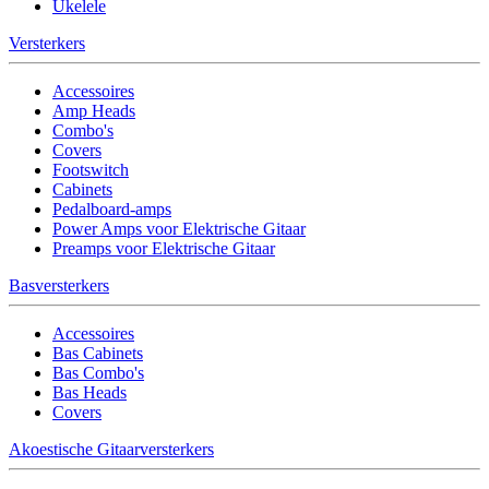
Ukelele
Versterkers
Accessoires
Amp Heads
Combo's
Covers
Footswitch
Cabinets
Pedalboard-amps
Power Amps voor Elektrische Gitaar
Preamps voor Elektrische Gitaar
Basversterkers
Accessoires
Bas Cabinets
Bas Combo's
Bas Heads
Covers
Akoestische Gitaarversterkers