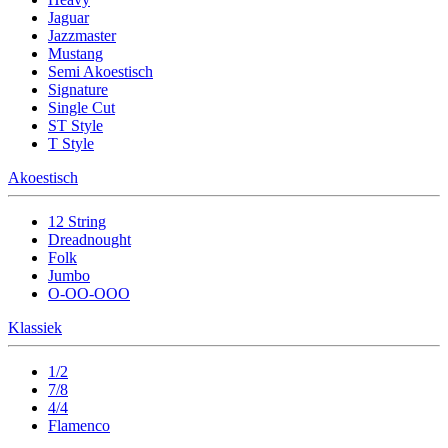
Jaguar
Jazzmaster
Mustang
Semi Akoestisch
Signature
Single Cut
ST Style
T Style
Akoestisch
12 String
Dreadnought
Folk
Jumbo
O-OO-OOO
Klassiek
1/2
7/8
4/4
Flamenco