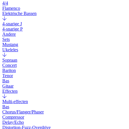
4/4
Flamenco
Elektrische Bassen
4-snarige J
4-snarige P
Andere
Sets
Mustang
Ukeleles
Sopraan
Concert
Bariton
Tenor
Bas
Gitaar
Effecten
Multi-effecten
Bas
Chorus/Flanger/Phaser
Compressor
Delay/Echo
Distortion-Fuzz-Overdrive