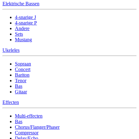
Elektrische Bassen
4-snarige J
4-snarige P
Andere
Sets
Mustang
Ukeleles
Sopraan
Concert
Bariton
Tenor
Bas
Gitaar
Effecten
Multi-effecten
Bas
Chorus/Flanger/Phaser
Compressor
Delay/Echo