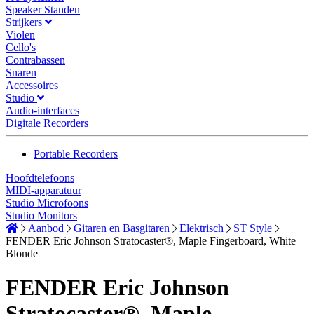
Speaker Standen
Strijkers
Violen
Cello's
Contrabassen
Snaren
Accessoires
Studio
Audio-interfaces
Digitale Recorders
Portable Recorders
Hoofdtelefoons
MIDI-apparatuur
Studio Microfoons
Studio Monitors
Aanbod
Gitaren en Basgitaren
Elektrisch
ST Style
FENDER Eric Johnson Stratocaster®, Maple Fingerboard, White
Blonde
FENDER Eric Johnson
Stratocaster®, Maple