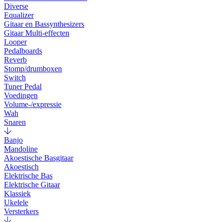
Diverse
Equalizer
Gitaar en Bassynthesizers
Gitaar Multi-effecten
Looper
Pedalboards
Reverb
Stomp/drumboxen
Switch
Tuner Pedal
Voedingen
Volume-/expressie
Wah
Snaren
Banjo
Mandoline
Akoestische Basgitaar
Akoestisch
Elektrische Bas
Elektrische Gitaar
Klassiek
Ukelele
Versterkers