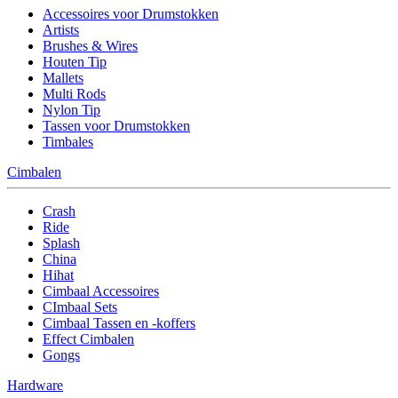
Accessoires voor Drumstokken
Artists
Brushes & Wires
Houten Tip
Mallets
Multi Rods
Nylon Tip
Tassen voor Drumstokken
Timbales
Cimbalen
Crash
Ride
Splash
China
Hihat
Cimbaal Accessoires
CImbaal Sets
Cimbaal Tassen en -koffers
Effect Cimbalen
Gongs
Hardware