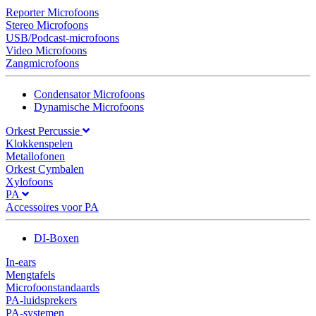
Reporter Microfoons
Stereo Microfoons
USB/Podcast-microfoons
Video Microfoons
Zangmicrofoons
Condensator Microfoons
Dynamische Microfoons
Orkest Percussie
Klokkenspelen
Metallofonen
Orkest Cymbalen
Xylofoons
PA
Accessoires voor PA
DI-Boxen
In-ears
Mengtafels
Microfoonstandaards
PA-luidsprekers
PA-systemen