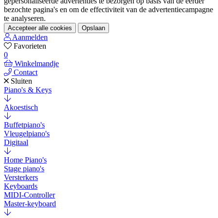
gepersonaliseerde advertenties te bezorgen op basis van de eerder
bezochte pagina's en om de effectiviteit van de advertentiecampagne
te analyseren.
Accepteer alle cookies
Opslaan
Aanmelden
Favorieten
0
Winkelmandje
Contact
Sluiten
Piano's & Keys
Akoestisch
Buffetpiano's
Vleugelpiano's
Digitaal
Home Piano's
Stage piano's
Versterkers
Keyboards
MIDI-Controller
Master-keyboard