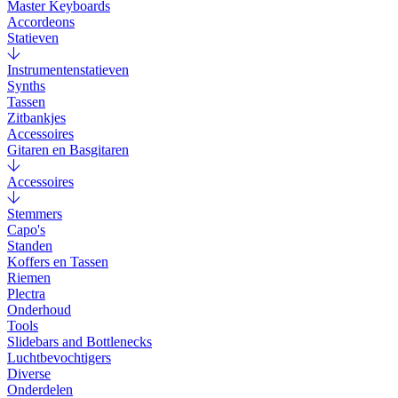
Master Keyboards
Accordeons
Statieven
Instrumentenstatieven
Synths
Tassen
Zitbankjes
Accessoires
Gitaren en Basgitaren
Accessoires
Stemmers
Capo's
Standen
Koffers en Tassen
Riemen
Plectra
Onderhoud
Tools
Slidebars and Bottlenecks
Luchtbevochtigers
Diverse
Onderdelen