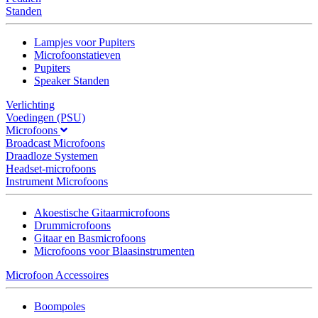
Standen
Lampjes voor Pupiters
Microfoonstatieven
Pupiters
Speaker Standen
Verlichting
Voedingen (PSU)
Microfoons
Broadcast Microfoons
Draadloze Systemen
Headset-microfoons
Instrument Microfoons
Akoestische Gitaarmicrofoons
Drummicrofoons
Gitaar en Basmicrofoons
Microfoons voor Blaasinstrumenten
Microfoon Accessoires
Boompoles