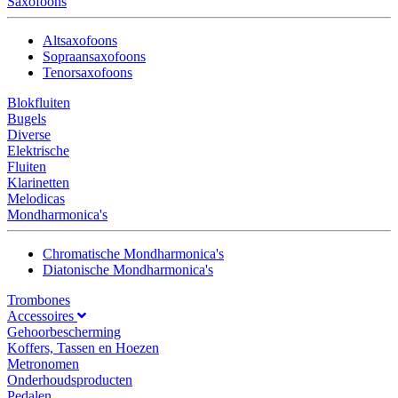
Saxofoons
Altsaxofoons
Sopraansaxofoons
Tenorsaxofoons
Blokfluiten
Bugels
Diverse
Elektrische
Fluiten
Klarinetten
Melodicas
Mondharmonica's
Chromatische Mondharmonica's
Diatonische Mondharmonica's
Trombones
Accessoires
Gehoorbescherming
Koffers, Tassen en Hoezen
Metronomen
Onderhoudsproducten
Pedalen