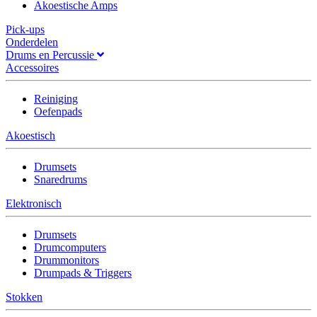
Akoestische Amps
Pick-ups
Onderdelen
Drums en Percussie
Accessoires
Reiniging
Oefenpads
Akoestisch
Drumsets
Snaredrums
Elektronisch
Drumsets
Drumcomputers
Drummonitors
Drumpads & Triggers
Stokken