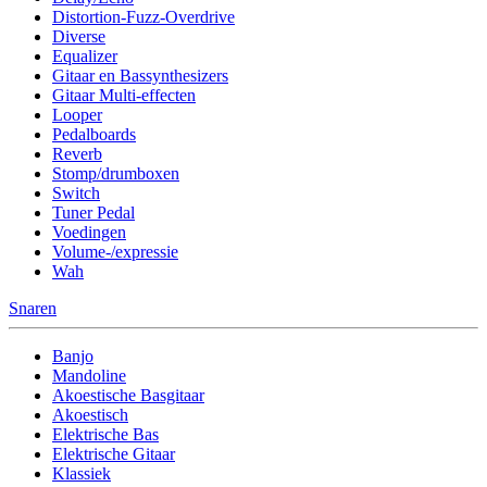
Distortion-Fuzz-Overdrive
Diverse
Equalizer
Gitaar en Bassynthesizers
Gitaar Multi-effecten
Looper
Pedalboards
Reverb
Stomp/drumboxen
Switch
Tuner Pedal
Voedingen
Volume-/expressie
Wah
Snaren
Banjo
Mandoline
Akoestische Basgitaar
Akoestisch
Elektrische Bas
Elektrische Gitaar
Klassiek