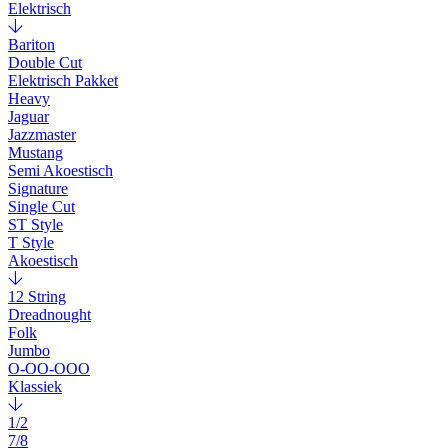
Elektrisch
Bariton
Double Cut
Elektrisch Pakket
Heavy
Jaguar
Jazzmaster
Mustang
Semi Akoestisch
Signature
Single Cut
ST Style
T Style
Akoestisch
12 String
Dreadnought
Folk
Jumbo
O-OO-OOO
Klassiek
1/2
7/8