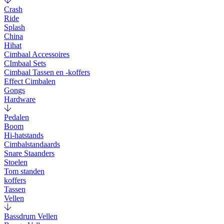
Crash
Ride
Splash
China
Hihat
Cimbaal Accessoires
CImbaal Sets
Cimbaal Tassen en -koffers
Effect Cimbalen
Gongs
Hardware
Pedalen
Boom
Hi-hatstands
Cimbalstandaards
Snare Staanders
Stoelen
Tom standen
koffers
Tassen
Vellen
Bassdrum Vellen