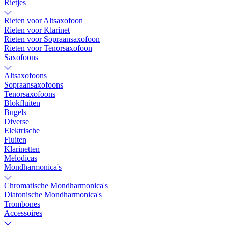
Rietjes
Rieten voor Altsaxofoon
Rieten voor Klarinet
Rieten voor Sopraansaxofoon
Rieten voor Tenorsaxofoon
Saxofoons
Altsaxofoons
Sopraansaxofoons
Tenorsaxofoons
Blokfluiten
Bugels
Diverse
Elektrische
Fluiten
Klarinetten
Melodicas
Mondharmonica's
Chromatische Mondharmonica's
Diatonische Mondharmonica's
Trombones
Accessoires