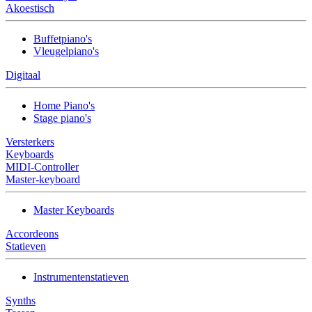
Akoestisch
Buffetpiano's
Vleugelpiano's
Digitaal
Home Piano's
Stage piano's
Versterkers
Keyboards
MIDI-Controller
Master-keyboard
Master Keyboards
Accordeons
Statieven
Instrumentenstatieven
Synths