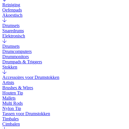
Reiniging
Oefenpads
Akoestisch
Drumsets
Snaredrums
Elektronisch
Drumsets
Drumcomputers
Drummonitors
Drumpads & Triggers
Stokken
Accessoires voor Drumstokken
Artists
Brushes & Wires
Houten Tip
Mallets
Multi Rods
Nylon Tip
Tassen voor Drumstokken
Timbales
Cimbalen