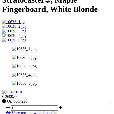
Fingerboard, White Blonde
€
2699,00
Op
Op voorraad
voorraad
Voeg toe aan winkelmandje