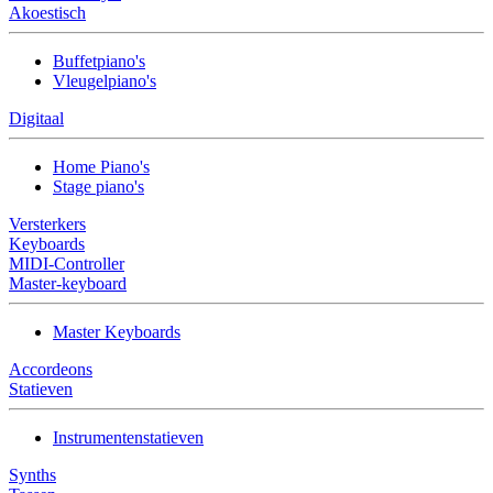
Akoestisch
Buffetpiano's
Vleugelpiano's
Digitaal
Home Piano's
Stage piano's
Versterkers
Keyboards
MIDI-Controller
Master-keyboard
Master Keyboards
Accordeons
Statieven
Instrumentenstatieven
Synths