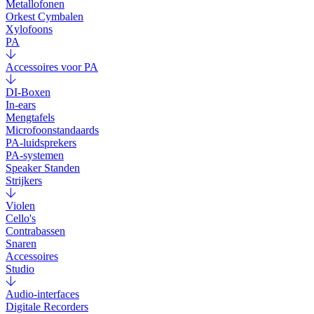
Metallofonen
Orkest Cymbalen
Xylofoons
PA
Accessoires voor PA
DI-Boxen
In-ears
Mengtafels
Microfoonstandaards
PA-luidsprekers
PA-systemen
Speaker Standen
Strijkers
Violen
Cello's
Contrabassen
Snaren
Accessoires
Studio
Audio-interfaces
Digitale Recorders