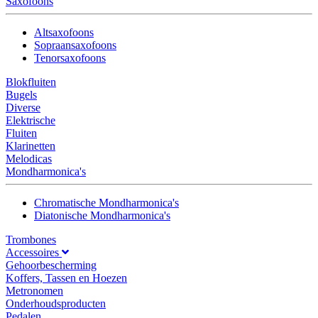
Saxofoons
Altsaxofoons
Sopraansaxofoons
Tenorsaxofoons
Blokfluiten
Bugels
Diverse
Elektrische
Fluiten
Klarinetten
Melodicas
Mondharmonica's
Chromatische Mondharmonica's
Diatonische Mondharmonica's
Trombones
Accessoires
Gehoorbescherming
Koffers, Tassen en Hoezen
Metronomen
Onderhoudsproducten
Pedalen