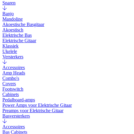
Snaren
Banjo
Mandoline
Akoestische Basgitaar
Akoestisch
Elektrische Bas
Elektrische Gitaar
Klassiek
Ukelele
Versterkers
Accessoires
Amp Heads
Combo's
Covers
Footswitch
Cabinets
Pedalboard-amps
Power Amps voor Elektrische Gitaar
Preamps voor Elektrische Gitaar
Basversterkers
Accessoires
Bas Cabinets