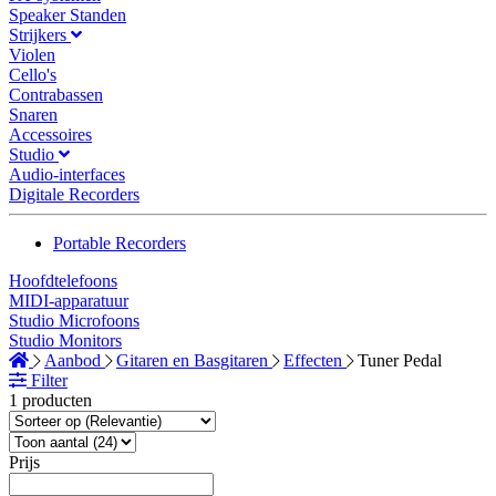
Speaker Standen
Strijkers
Violen
Cello's
Contrabassen
Snaren
Accessoires
Studio
Audio-interfaces
Digitale Recorders
Portable Recorders
Hoofdtelefoons
MIDI-apparatuur
Studio Microfoons
Studio Monitors
Aanbod
Gitaren en Basgitaren
Effecten
Tuner Pedal
Filter
1 producten
Prijs