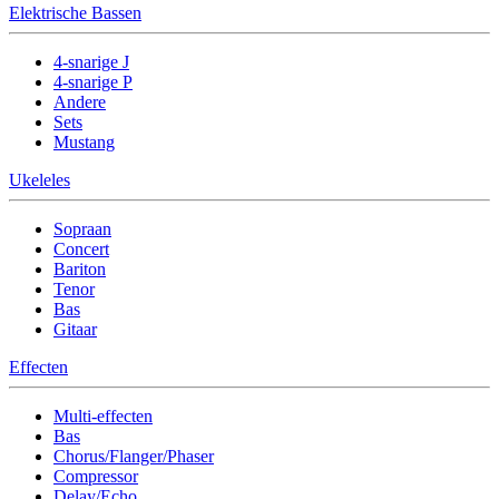
Elektrische Bassen
4-snarige J
4-snarige P
Andere
Sets
Mustang
Ukeleles
Sopraan
Concert
Bariton
Tenor
Bas
Gitaar
Effecten
Multi-effecten
Bas
Chorus/Flanger/Phaser
Compressor
Delay/Echo