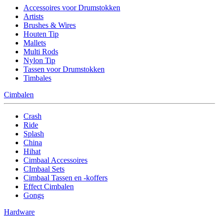
Accessoires voor Drumstokken
Artists
Brushes & Wires
Houten Tip
Mallets
Multi Rods
Nylon Tip
Tassen voor Drumstokken
Timbales
Cimbalen
Crash
Ride
Splash
China
Hihat
Cimbaal Accessoires
CImbaal Sets
Cimbaal Tassen en -koffers
Effect Cimbalen
Gongs
Hardware