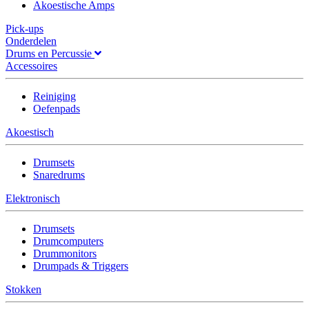
Akoestische Amps
Pick-ups
Onderdelen
Drums en Percussie
Accessoires
Reiniging
Oefenpads
Akoestisch
Drumsets
Snaredrums
Elektronisch
Drumsets
Drumcomputers
Drummonitors
Drumpads & Triggers
Stokken