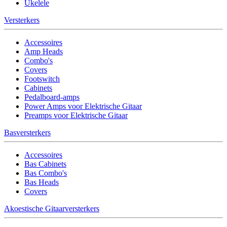
Ukelele
Versterkers
Accessoires
Amp Heads
Combo's
Covers
Footswitch
Cabinets
Pedalboard-amps
Power Amps voor Elektrische Gitaar
Preamps voor Elektrische Gitaar
Basversterkers
Accessoires
Bas Cabinets
Bas Combo's
Bas Heads
Covers
Akoestische Gitaarversterkers