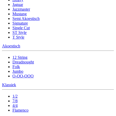
Jaguar
Jazzmaster
Mustang
Semi Akoestisch
Signature
Single Cut
ST Style
T Style
Akoestisch
12 String
Dreadnought
Folk
Jumbo
O-OO-OOO
Klassiek
1/2
7/8
4/4
Flamenco