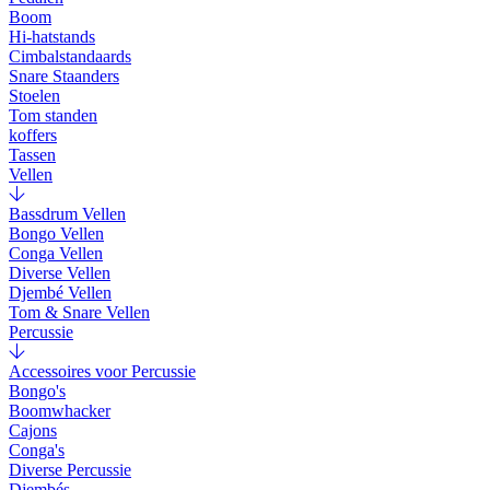
Boom
Hi-hatstands
Cimbalstandaards
Snare Staanders
Stoelen
Tom standen
koffers
Tassen
Vellen
Bassdrum Vellen
Bongo Vellen
Conga Vellen
Diverse Vellen
Djembé Vellen
Tom & Snare Vellen
Percussie
Accessoires voor Percussie
Bongo's
Boomwhacker
Cajons
Conga's
Diverse Percussie
Djembés