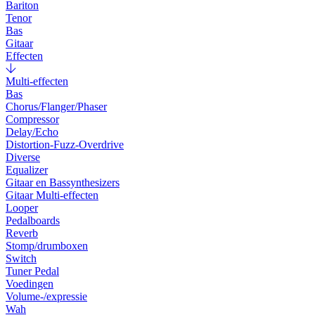
Bariton
Tenor
Bas
Gitaar
Effecten
Multi-effecten
Bas
Chorus/Flanger/Phaser
Compressor
Delay/Echo
Distortion-Fuzz-Overdrive
Diverse
Equalizer
Gitaar en Bassynthesizers
Gitaar Multi-effecten
Looper
Pedalboards
Reverb
Stomp/drumboxen
Switch
Tuner Pedal
Voedingen
Volume-/expressie
Wah