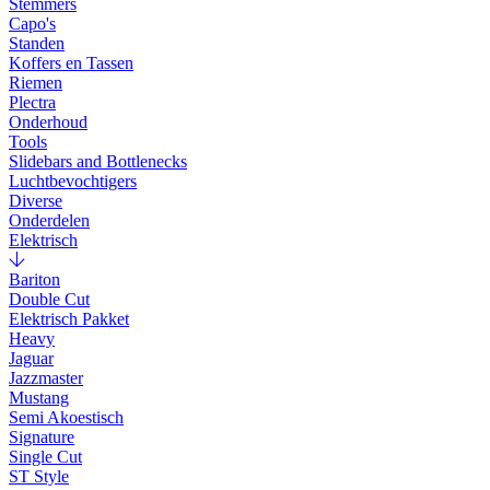
Stemmers
Capo's
Standen
Koffers en Tassen
Riemen
Plectra
Onderhoud
Tools
Slidebars and Bottlenecks
Luchtbevochtigers
Diverse
Onderdelen
Elektrisch
Bariton
Double Cut
Elektrisch Pakket
Heavy
Jaguar
Jazzmaster
Mustang
Semi Akoestisch
Signature
Single Cut
ST Style