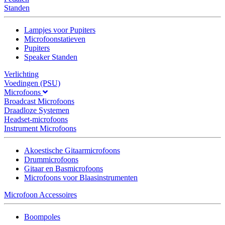
Standen
Lampjes voor Pupiters
Microfoonstatieven
Pupiters
Speaker Standen
Verlichting
Voedingen (PSU)
Microfoons
Broadcast Microfoons
Draadloze Systemen
Headset-microfoons
Instrument Microfoons
Akoestische Gitaarmicrofoons
Drummicrofoons
Gitaar en Basmicrofoons
Microfoons voor Blaasinstrumenten
Microfoon Accessoires
Boompoles