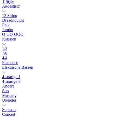
T Style
Akoestisch
12 String
Dreadnought
Folk
Jumbo
O-OO-OOO
Klassiek
1/2
7/8
4/4
Flamenco
Elektrische Bassen
4-snarige J
4-snarige P
Andere
Sets
Mustang
Ukeleles
Sopraan
Concert