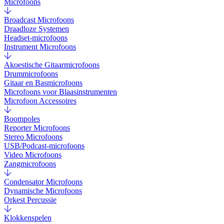
Microfoons
Broadcast Microfoons
Draadloze Systemen
Headset-microfoons
Instrument Microfoons
Akoestische Gitaarmicrofoons
Drummicrofoons
Gitaar en Basmicrofoons
Microfoons voor Blaasinstrumenten
Microfoon Accessoires
Boompoles
Reporter Microfoons
Stereo Microfoons
USB/Podcast-microfoons
Video Microfoons
Zangmicrofoons
Condensator Microfoons
Dynamische Microfoons
Orkest Percussie
Klokkenspelen