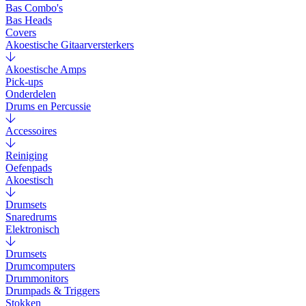
Bas Combo's
Bas Heads
Covers
Akoestische Gitaarversterkers
Akoestische Amps
Pick-ups
Onderdelen
Drums en Percussie
Accessoires
Reiniging
Oefenpads
Akoestisch
Drumsets
Snaredrums
Elektronisch
Drumsets
Drumcomputers
Drummonitors
Drumpads & Triggers
Stokken