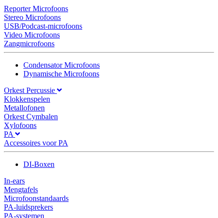
Reporter Microfoons
Stereo Microfoons
USB/Podcast-microfoons
Video Microfoons
Zangmicrofoons
Condensator Microfoons
Dynamische Microfoons
Orkest Percussie
Klokkenspelen
Metallofonen
Orkest Cymbalen
Xylofoons
PA
Accessoires voor PA
DI-Boxen
In-ears
Mengtafels
Microfoonstandaards
PA-luidsprekers
PA-systemen