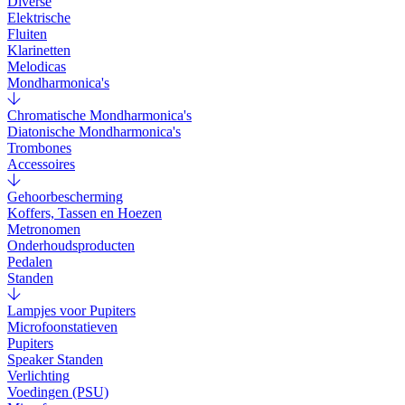
Diverse
Elektrische
Fluiten
Klarinetten
Melodicas
Mondharmonica's
Chromatische Mondharmonica's
Diatonische Mondharmonica's
Trombones
Accessoires
Gehoorbescherming
Koffers, Tassen en Hoezen
Metronomen
Onderhoudsproducten
Pedalen
Standen
Lampjes voor Pupiters
Microfoonstatieven
Pupiters
Speaker Standen
Verlichting
Voedingen (PSU)