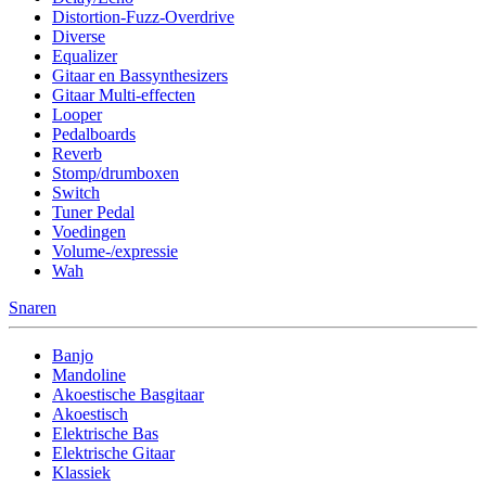
Distortion-Fuzz-Overdrive
Diverse
Equalizer
Gitaar en Bassynthesizers
Gitaar Multi-effecten
Looper
Pedalboards
Reverb
Stomp/drumboxen
Switch
Tuner Pedal
Voedingen
Volume-/expressie
Wah
Snaren
Banjo
Mandoline
Akoestische Basgitaar
Akoestisch
Elektrische Bas
Elektrische Gitaar
Klassiek