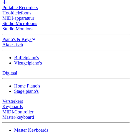
Portable Recorders
Hoofdtelefoons
MIDI-apparatuur
Studio Microfoons
Studio Monitors
Piano's & Keys
Akoestisch
Buffetpiano's
Vleugelpiano's
Digitaal
Home Piano's
Stage piano's
Versterkers
Keyboards
MIDI-Controller
Master-keyboard
Master Keyboards