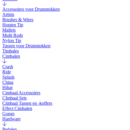
Accessoires voor Drumstokken
Artists
Brushes & Wires
Houten Tip
Mallets
Multi Rods
Nylon Tip
Tassen voor Drumstokken
Timbales
Cimbalen
Crash
Ride
Splash
China
Hihat
Cimbaal Accessoires
CImbaal Sets
Cimbaal Tassen en -koffers
Effect Cimbalen
Gongs
Hardware
Pedalen