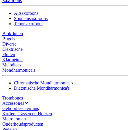
Saxofoons
Altsaxofoons
Sopraansaxofoons
Tenorsaxofoons
Blokfluiten
Bugels
Diverse
Elektrische
Fluiten
Klarinetten
Melodicas
Mondharmonica's
Chromatische Mondharmonica's
Diatonische Mondharmonica's
Trombones
Accessoires
Gehoorbescherming
Koffers, Tassen en Hoezen
Metronomen
Onderhoudsproducten
Pedalen