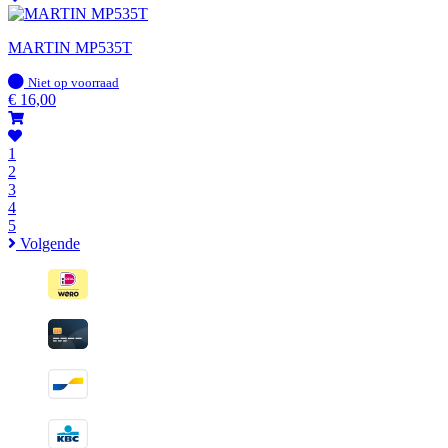
MARTIN MP535T
Op
Niet op voorraad
voorraad
€
16,00
1
2
3
4
5
Volgende