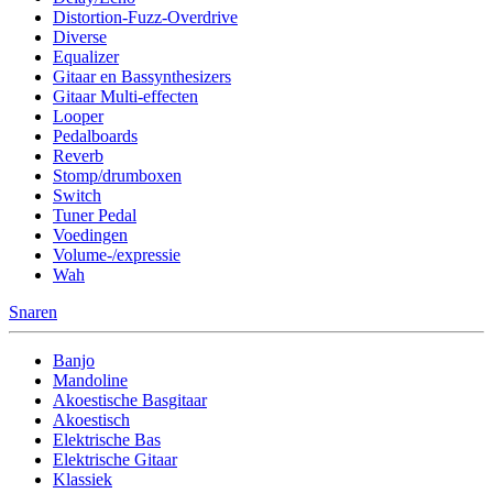
Distortion-Fuzz-Overdrive
Diverse
Equalizer
Gitaar en Bassynthesizers
Gitaar Multi-effecten
Looper
Pedalboards
Reverb
Stomp/drumboxen
Switch
Tuner Pedal
Voedingen
Volume-/expressie
Wah
Snaren
Banjo
Mandoline
Akoestische Basgitaar
Akoestisch
Elektrische Bas
Elektrische Gitaar
Klassiek