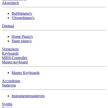
Akoestisch
Buffetpiano's
Vleugelpiano's
Digitaal
Home Piano's
Stage piano's
Versterkers
Keyboards
MIDI-Controller
Master-keyboard
Master Keyboards
Accordeons
Statieven
Instrumentenstatieven
Synths