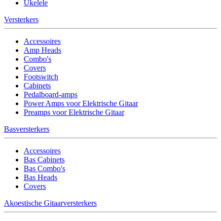
Ukelele
Versterkers
Accessoires
Amp Heads
Combo's
Covers
Footswitch
Cabinets
Pedalboard-amps
Power Amps voor Elektrische Gitaar
Preamps voor Elektrische Gitaar
Basversterkers
Accessoires
Bas Cabinets
Bas Combo's
Bas Heads
Covers
Akoestische Gitaarversterkers