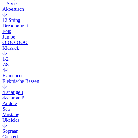
T Style
Akoestisch
12 String
Dreadnought
Folk
Jumbo
O-OO-OOO
Klassiek
1/2
7/8
4/4
Flamenco
Elektrische Bassen
4-snarige J
4-snarige P
Andere
Sets
Mustang
Ukeleles
Sopraan
Concert