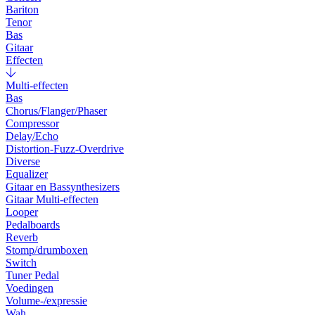
Bariton
Tenor
Bas
Gitaar
Effecten
Multi-effecten
Bas
Chorus/Flanger/Phaser
Compressor
Delay/Echo
Distortion-Fuzz-Overdrive
Diverse
Equalizer
Gitaar en Bassynthesizers
Gitaar Multi-effecten
Looper
Pedalboards
Reverb
Stomp/drumboxen
Switch
Tuner Pedal
Voedingen
Volume-/expressie
Wah