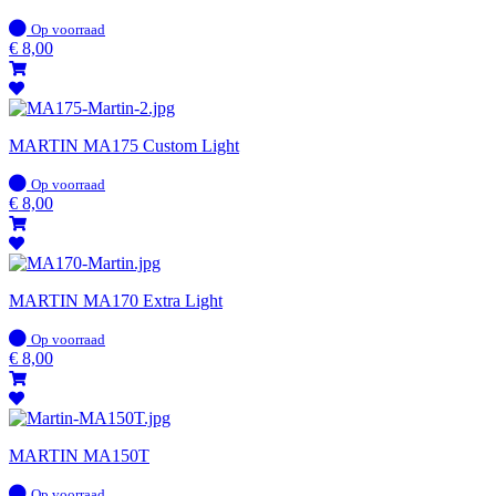
Op
Op voorraad
voorraad
€
8,00
MARTIN MA175 Custom Light
Op
Op voorraad
voorraad
€
8,00
MARTIN MA170 Extra Light
Op
Op voorraad
voorraad
€
8,00
MARTIN MA150T
Op
Op voorraad