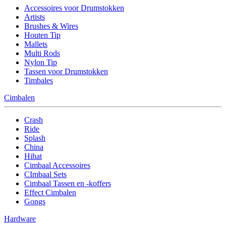
Accessoires voor Drumstokken
Artists
Brushes & Wires
Houten Tip
Mallets
Multi Rods
Nylon Tip
Tassen voor Drumstokken
Timbales
Cimbalen
Crash
Ride
Splash
China
Hihat
Cimbaal Accessoires
CImbaal Sets
Cimbaal Tassen en -koffers
Effect Cimbalen
Gongs
Hardware