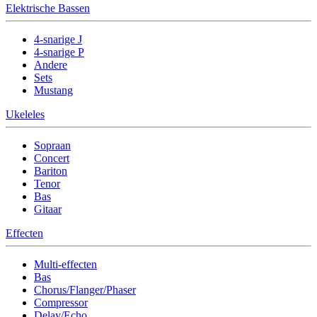
Elektrische Bassen
4-snarige J
4-snarige P
Andere
Sets
Mustang
Ukeleles
Sopraan
Concert
Bariton
Tenor
Bas
Gitaar
Effecten
Multi-effecten
Bas
Chorus/Flanger/Phaser
Compressor
Delay/Echo