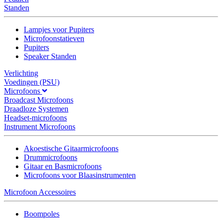
Standen
Lampjes voor Pupiters
Microfoonstatieven
Pupiters
Speaker Standen
Verlichting
Voedingen (PSU)
Microfoons
Broadcast Microfoons
Draadloze Systemen
Headset-microfoons
Instrument Microfoons
Akoestische Gitaarmicrofoons
Drummicrofoons
Gitaar en Basmicrofoons
Microfoons voor Blaasinstrumenten
Microfoon Accessoires
Boompoles