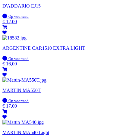
D'ADDARIO EJ15
Op
Op voorraad
voorraad
€
12,00
ARGENTINE CAR1510 EXTRA LIGHT
Op
Op voorraad
voorraad
€
16,00
MARTIN MA550T
Op
Op voorraad
voorraad
€
17,00
MARTIN MA540 Light