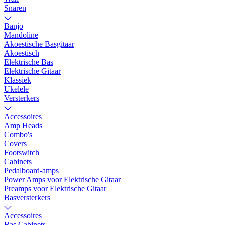
Snaren
Banjo
Mandoline
Akoestische Basgitaar
Akoestisch
Elektrische Bas
Elektrische Gitaar
Klassiek
Ukelele
Versterkers
Accessoires
Amp Heads
Combo's
Covers
Footswitch
Cabinets
Pedalboard-amps
Power Amps voor Elektrische Gitaar
Preamps voor Elektrische Gitaar
Basversterkers
Accessoires
Bas Cabinets