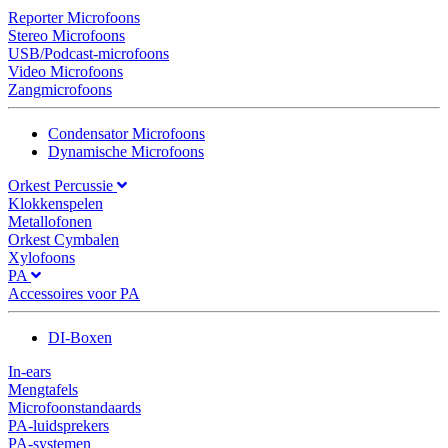
Reporter Microfoons
Stereo Microfoons
USB/Podcast-microfoons
Video Microfoons
Zangmicrofoons
Condensator Microfoons
Dynamische Microfoons
Orkest Percussie
Klokkenspelen
Metallofonen
Orkest Cymbalen
Xylofoons
PA
Accessoires voor PA
DI-Boxen
In-ears
Mengtafels
Microfoonstandaards
PA-luidsprekers
PA-systemen