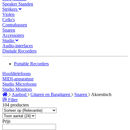
Speaker Standen
Strijkers
Violen
Cello's
Contrabassen
Snaren
Accessoires
Studio
Audio-interfaces
Digitale Recorders
Portable Recorders
Hoofdtelefoons
MIDI-apparatuur
Studio Microfoons
Studio Monitors
Aanbod
Gitaren en Basgitaren
Snaren
Akoestisch
Filter
104 producten
Prijs