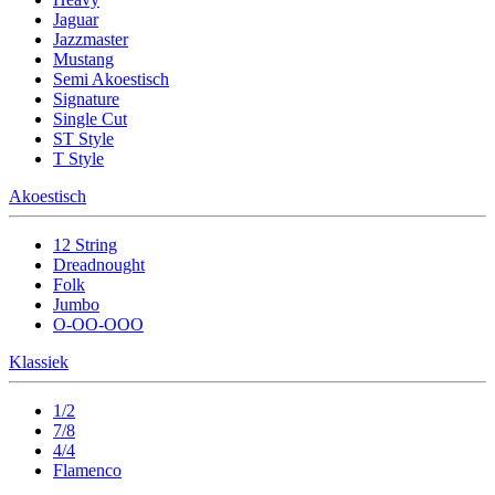
Jaguar
Jazzmaster
Mustang
Semi Akoestisch
Signature
Single Cut
ST Style
T Style
Akoestisch
12 String
Dreadnought
Folk
Jumbo
O-OO-OOO
Klassiek
1/2
7/8
4/4
Flamenco