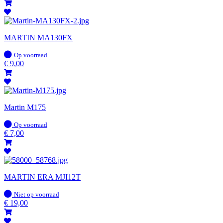
MARTIN MA130FX
Op
Op voorraad
voorraad
€
9,00
Martin M175
Op
Op voorraad
voorraad
€
7,00
MARTIN ERA MJI12T
Op
Niet op voorraad
voorraad
€
19,00