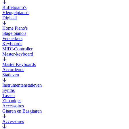
Buffetpiano's
Vleugelpiano's
Digitaal
Home Piano's
Stage piano's
Versterkers
Keyboards
MIDI-Controller
Master-keyboard
Master Keyboards
Accordeons
Statieven
Instrumentenstatieven
Synths
Tassen
Zitbankjes
Accessoires
Gitaren en Basgitaren
Accessoires