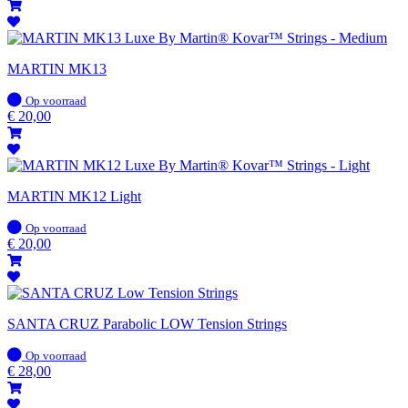
MARTIN MK13
Op
Op voorraad
voorraad
€
20,00
MARTIN MK12 Light
Op
Op voorraad
voorraad
€
20,00
SANTA CRUZ Parabolic LOW Tension Strings
Op
Op voorraad
voorraad
€
28,00