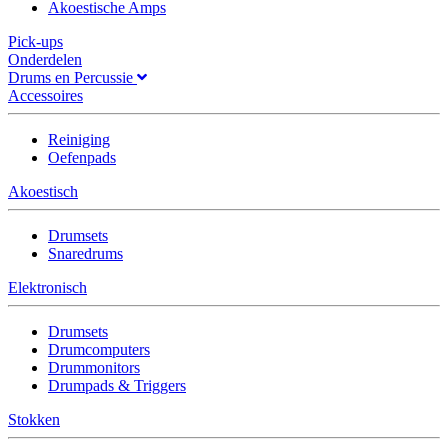
Akoestische Amps
Pick-ups
Onderdelen
Drums en Percussie
Accessoires
Reiniging
Oefenpads
Akoestisch
Drumsets
Snaredrums
Elektronisch
Drumsets
Drumcomputers
Drummonitors
Drumpads & Triggers
Stokken