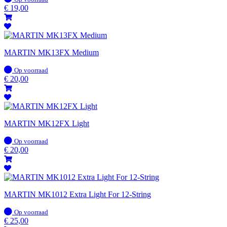
voorraad
€
19,00
MARTIN MK13FX Medium
Op
Op voorraad
voorraad
€
20,00
MARTIN MK12FX Light
Op
Op voorraad
voorraad
€
20,00
MARTIN MK1012 Extra Light For 12-String
Op
Op voorraad
voorraad
€
25,00