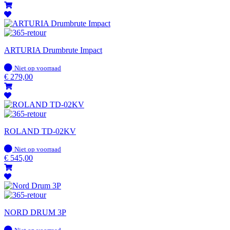
ARTURIA Drumbrute Impact
Op
Niet op voorraad
voorraad
€
279,00
ROLAND TD-02KV
Op
Niet op voorraad
voorraad
€
545,00
NORD DRUM 3P
Op