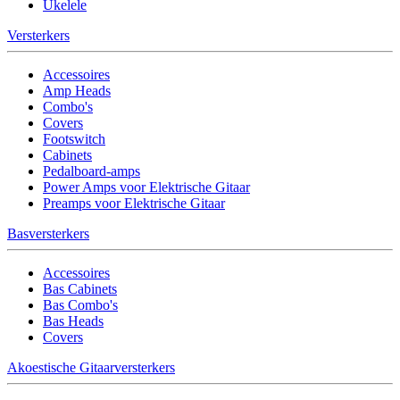
Ukelele
Versterkers
Accessoires
Amp Heads
Combo's
Covers
Footswitch
Cabinets
Pedalboard-amps
Power Amps voor Elektrische Gitaar
Preamps voor Elektrische Gitaar
Basversterkers
Accessoires
Bas Cabinets
Bas Combo's
Bas Heads
Covers
Akoestische Gitaarversterkers