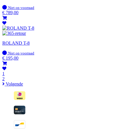
Op
Niet op voorraad
voorraad
€
789,00
ROLAND T-8
Op
Niet op voorraad
voorraad
€
195,00
1
2
Volgende