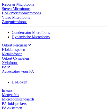
Reporter Microfoons
Stereo Microfoons
USB/Podcast-microfoons
Video Microfoons
Zangmicrofoons
Condensator Microfoons
Dynamische Microfoons
Orkest Percussie
Klokkenspelen
Metallofonen
Orkest Cymbalen
Xylofoons
PA
Accessoires voor PA
DI-Boxen
In-ears
Mengtafels
Microfoonstandaards
PA-luidsprekers
PA-systemen