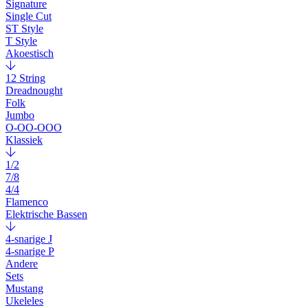
Signature
Single Cut
ST Style
T Style
Akoestisch
12 String
Dreadnought
Folk
Jumbo
O-OO-OOO
Klassiek
1/2
7/8
4/4
Flamenco
Elektrische Bassen
4-snarige J
4-snarige P
Andere
Sets
Mustang
Ukeleles