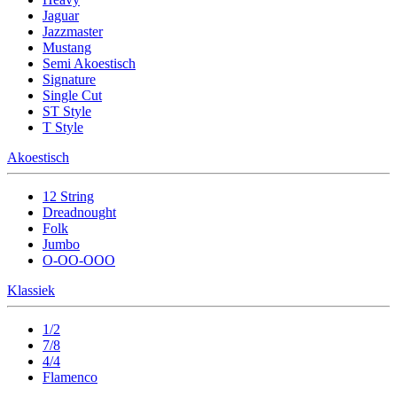
Jaguar
Jazzmaster
Mustang
Semi Akoestisch
Signature
Single Cut
ST Style
T Style
Akoestisch
12 String
Dreadnought
Folk
Jumbo
O-OO-OOO
Klassiek
1/2
7/8
4/4
Flamenco