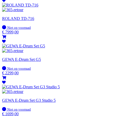
ROLAND TD-716
Op
Niet op voorraad
voorraad
€
7999,00
GEWA E-Drum Set G5
Op
Niet op voorraad
voorraad
€
2299,00
GEWA E-Drum Set G3 Studio 5
Op
Niet op voorraad
voorraad
€
1699,00