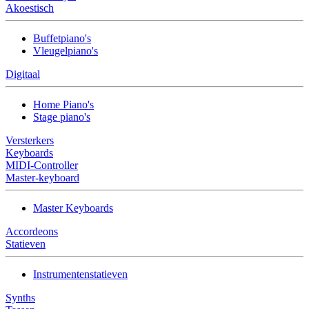
Akoestisch
Buffetpiano's
Vleugelpiano's
Digitaal
Home Piano's
Stage piano's
Versterkers
Keyboards
MIDI-Controller
Master-keyboard
Master Keyboards
Accordeons
Statieven
Instrumentenstatieven
Synths