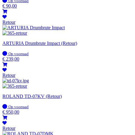
Op
Op voorraad
voorraad
€
90,00
Retour
ARTURIA Drumbrute Impact (Retour)
Op
Op voorraad
voorraad
€
239,00
Retour
ROLAND TD-07KV (Retour)
Op
Op voorraad
voorraad
€
950,00
Retour