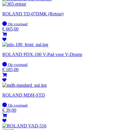
ROLAND TD-07DMK (Retour)
Op
Op voorraad
voorraad
€
665,00
ROLAND PDX-100 V-Pad voor V-Drums
Op
Op voorraad
voorraad
€
185,00
ROLAND MDH-STD
Op
Op voorraad
voorraad
€
39,00