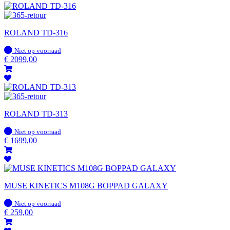
ROLAND TD-316
Op
Niet op voorraad
voorraad
€
2099,00
ROLAND TD-313
Op
Niet op voorraad
voorraad
€
1699,00
MUSE KINETICS M108G BOPPAD GALAXY
Op
Niet op voorraad
voorraad
€
259,00