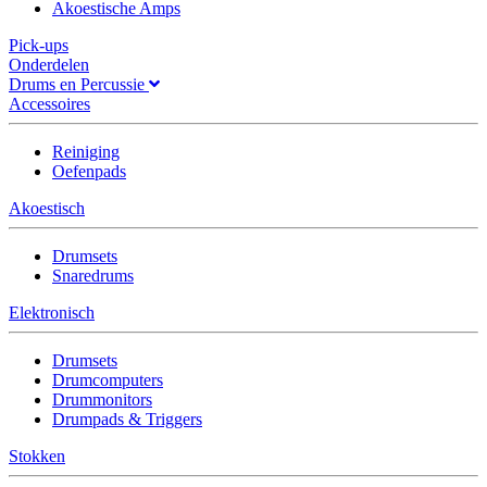
Akoestische Amps
Pick-ups
Onderdelen
Drums en Percussie
Accessoires
Reiniging
Oefenpads
Akoestisch
Drumsets
Snaredrums
Elektronisch
Drumsets
Drumcomputers
Drummonitors
Drumpads & Triggers
Stokken