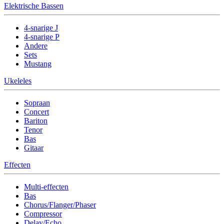
Elektrische Bassen
4-snarige J
4-snarige P
Andere
Sets
Mustang
Ukeleles
Sopraan
Concert
Bariton
Tenor
Bas
Gitaar
Effecten
Multi-effecten
Bas
Chorus/Flanger/Phaser
Compressor
Delay/Echo