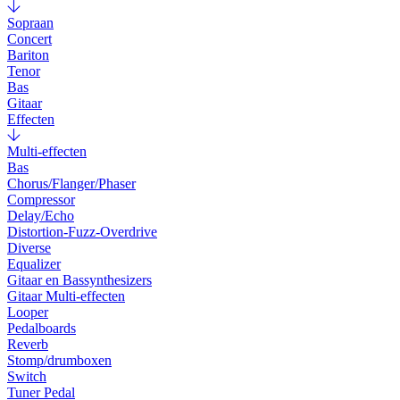
Sopraan
Concert
Bariton
Tenor
Bas
Gitaar
Effecten
Multi-effecten
Bas
Chorus/Flanger/Phaser
Compressor
Delay/Echo
Distortion-Fuzz-Overdrive
Diverse
Equalizer
Gitaar en Bassynthesizers
Gitaar Multi-effecten
Looper
Pedalboards
Reverb
Stomp/drumboxen
Switch
Tuner Pedal