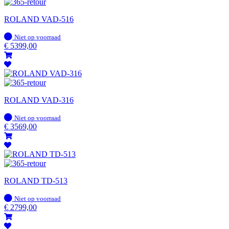
ROLAND VAD-516
Op
Niet op voorraad
voorraad
€
5399,00
ROLAND VAD-316
Op
Niet op voorraad
voorraad
€
3569,00
ROLAND TD-513
Op
Niet op voorraad
voorraad
€
2799,00