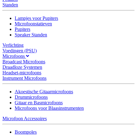
Standen
Lampjes voor Pupiters
Microfoonstatieven
Pupiters
Speaker Standen
Verlichting
Voedingen (PSU)
Microfoons
Broadcast Microfoons
Draadloze Systemen
Headset-microfoons
Instrument Microfoons
Akoestische Gitaarmicrofoons
Drummicrofoons
Gitaar en Basmicrofoons
Microfoons voor Blaasinstrumenten
Microfoon Accessoires
Boompoles