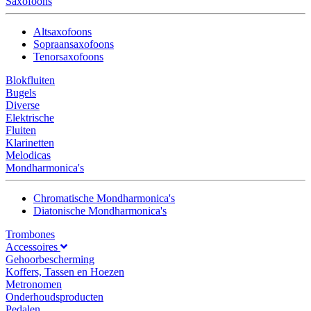
Saxofoons
Altsaxofoons
Sopraansaxofoons
Tenorsaxofoons
Blokfluiten
Bugels
Diverse
Elektrische
Fluiten
Klarinetten
Melodicas
Mondharmonica's
Chromatische Mondharmonica's
Diatonische Mondharmonica's
Trombones
Accessoires
Gehoorbescherming
Koffers, Tassen en Hoezen
Metronomen
Onderhoudsproducten
Pedalen