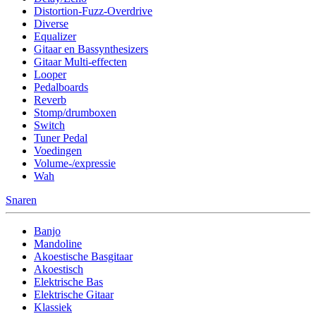
Distortion-Fuzz-Overdrive
Diverse
Equalizer
Gitaar en Bassynthesizers
Gitaar Multi-effecten
Looper
Pedalboards
Reverb
Stomp/drumboxen
Switch
Tuner Pedal
Voedingen
Volume-/expressie
Wah
Snaren
Banjo
Mandoline
Akoestische Basgitaar
Akoestisch
Elektrische Bas
Elektrische Gitaar
Klassiek