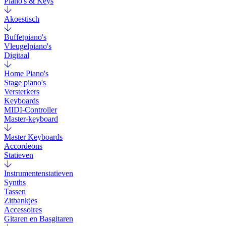
Piano's & Keys
Akoestisch
Buffetpiano's
Vleugelpiano's
Digitaal
Home Piano's
Stage piano's
Versterkers
Keyboards
MIDI-Controller
Master-keyboard
Master Keyboards
Accordeons
Statieven
Instrumentenstatieven
Synths
Tassen
Zitbankjes
Accessoires
Gitaren en Basgitaren