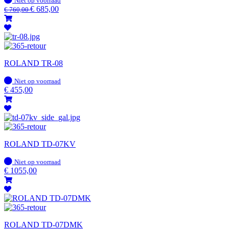
Niet op voorraad
voorraad
€
685,00
€
760,00
ROLAND TR-08
Op
Niet op voorraad
voorraad
€
455,00
ROLAND TD-07KV
Op
Niet op voorraad
voorraad
€
1055,00
ROLAND TD-07DMK