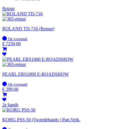
Retour
ROLAND TD-716 (Retour)
Op
Op voorraad
voorraad
€
7250,00
PEARL ERS1000 E-ROADSHOW
Op
Op voorraad
voorraad
€
399,00
2e hands
KORG PSS-50 (Tweedehands ) Part.Verk.