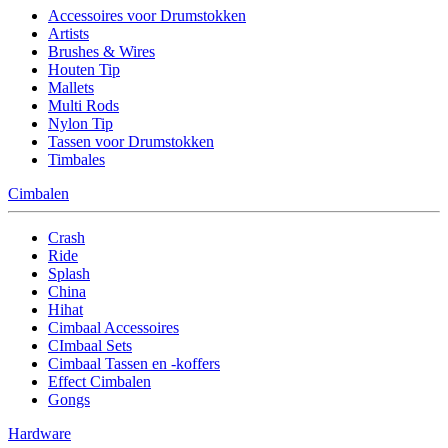
Accessoires voor Drumstokken
Artists
Brushes & Wires
Houten Tip
Mallets
Multi Rods
Nylon Tip
Tassen voor Drumstokken
Timbales
Cimbalen
Crash
Ride
Splash
China
Hihat
Cimbaal Accessoires
CImbaal Sets
Cimbaal Tassen en -koffers
Effect Cimbalen
Gongs
Hardware