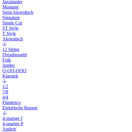
Jazzmaster
Mustang
Semi Akoestisch
Signature
Single Cut
ST Style
T Style
Akoestisch
12 String
Dreadnought
Folk
Jumbo
O-OO-OOO
Klassiek
1/2
7/8
4/4
Flamenco
Elektrische Bassen
4-snarige J
4-snarige P
Andere