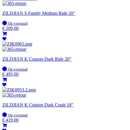
ZILDJIAN S Family Medium Ride 20"
Op
Op voorraad
voorraad
€
209,00
ZILDJIAN K Custom Dark Ride 20"
Op
Op voorraad
voorraad
€
495,00
ZILDJIAN K Custom Dark Crash 18"
Op
Op voorraad
voorraad
€
419,00