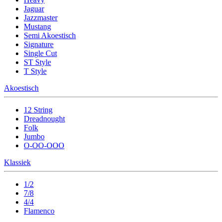
Jaguar
Jazzmaster
Mustang
Semi Akoestisch
Signature
Single Cut
ST Style
T Style
Akoestisch
12 String
Dreadnought
Folk
Jumbo
O-OO-OOO
Klassiek
1/2
7/8
4/4
Flamenco