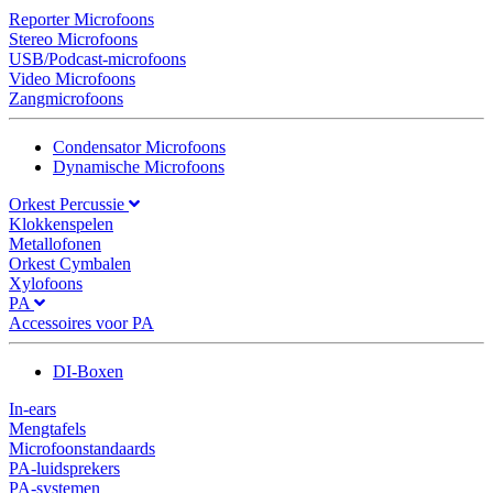
Reporter Microfoons
Stereo Microfoons
USB/Podcast-microfoons
Video Microfoons
Zangmicrofoons
Condensator Microfoons
Dynamische Microfoons
Orkest Percussie
Klokkenspelen
Metallofonen
Orkest Cymbalen
Xylofoons
PA
Accessoires voor PA
DI-Boxen
In-ears
Mengtafels
Microfoonstandaards
PA-luidsprekers
PA-systemen