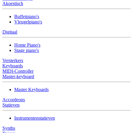
Akoestisch
Buffetpiano's
Vleugelpiano's
Digitaal
Home Piano's
Stage piano's
Versterkers
Keyboards
MIDI-Controller
Master-keyboard
Master Keyboards
Accordeons
Statieven
Instrumentenstatieven
Synths