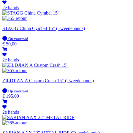
2e hands
STAGG China Cymbal 15" (Tweedehands)
Op
Op voorraad
voorraad
€
50,00
2e hands
ZILDJIAN A Custom Crash 15" (Tweedehands)
Op
Op voorraad
voorraad
€
195,00
2e hands
SABIAN AAX 22" METAL RIDE (Tweedehands)