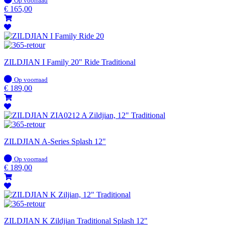
Op voorraad
voorraad
€
165,00
ZILDJIAN I Family 20" Ride Traditional
Op
Op voorraad
voorraad
€
189,00
ZILDJIAN A-Series Splash 12"
Op
Op voorraad
voorraad
€
189,00
ZILDJIAN K Zildjian Traditional Splash 12"