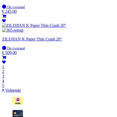
Op
Op voorraad
voorraad
€
245,00
ZILDJIAN K Paper Thin Crash 20"
Op
Op voorraad
voorraad
€
509,00
1
2
3
4
5
Volgende