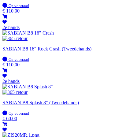
Op
Op voorraad
voorraad
€
110,00
2e hands
SABIAN B8 16" Rock Crash (Tweedehands)
Op
Op voorraad
voorraad
€
110,00
2e hands
SABIAN B8 Splash 8" (Tweedehands)
Op
Op voorraad
voorraad
€
60,00