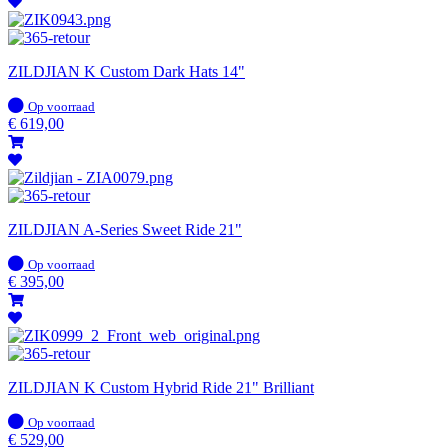
ZILDJIAN K Custom Dark Hats 14"
Op
Op voorraad
voorraad
€
619,00
ZILDJIAN A-Series Sweet Ride 21"
Op
Op voorraad
voorraad
€
395,00
ZILDJIAN K Custom Hybrid Ride 21" Brilliant
Op
Op voorraad
voorraad
€
529,00