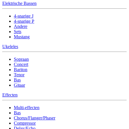
Elektrische Bassen
4-snarige J
4-snarige P
Andere
Sets
Mustang
Ukeleles
Sopraan
Concert
Bariton
Tenor
Bas
Gitaar
Effecten
Multi-effecten
Bas
Chorus/Flanger/Phaser
Compressor
Delay/Echo