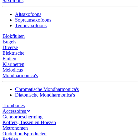
Saxofoons
Altsaxofoons
Sopraansaxofoons
Tenorsaxofoons
Blokfluiten
Bugels
Diverse
Elektrische
Fluiten
Klarinetten
Melodicas
Mondharmonica's
Chromatische Mondharmonica's
Diatonische Mondharmonica's
Trombones
Accessoires
Gehoorbescherming
Koffers, Tassen en Hoezen
Metronomen
Onderhoudsproducten
Pedalen