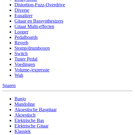
Distortion-Fuzz-Overdrive
Diverse
Equalizer
Gitaar en Bassynthesizers
Gitaar Multi-effecten
Looper
Pedalboards
Reverb
Stomp/drumboxen
Switch
Tuner Pedal
Voedingen
Volume-/expressie
Wah
Snaren
Banjo
Mandoline
Akoestische Basgitaar
Akoestisch
Elektrische Bas
Elektrische Gitaar
Klassiek