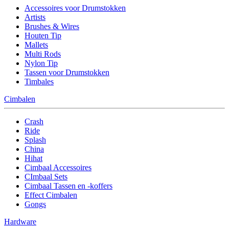
Accessoires voor Drumstokken
Artists
Brushes & Wires
Houten Tip
Mallets
Multi Rods
Nylon Tip
Tassen voor Drumstokken
Timbales
Cimbalen
Crash
Ride
Splash
China
Hihat
Cimbaal Accessoires
CImbaal Sets
Cimbaal Tassen en -koffers
Effect Cimbalen
Gongs
Hardware