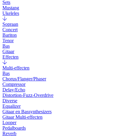
Sets
Mustang
Ukeleles
Sopraan
Concert
Bariton
Tenor
Bas
Gitaar
Effecten
Multi-effecten
Bas
Chorus/Flanger/Phaser
Compressor
Delay/Echo
Distortion-Fuzz-Overdrive
Diverse
Equalizer
Gitaar en Bassynthesizers
Gitaar Multi-effecten
Looper
Pedalboards
Reverb