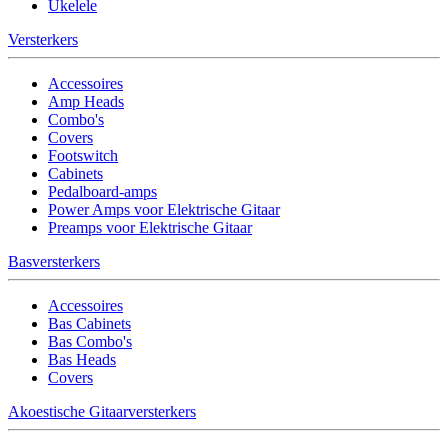
Ukelele
Versterkers
Accessoires
Amp Heads
Combo's
Covers
Footswitch
Cabinets
Pedalboard-amps
Power Amps voor Elektrische Gitaar
Preamps voor Elektrische Gitaar
Basversterkers
Accessoires
Bas Cabinets
Bas Combo's
Bas Heads
Covers
Akoestische Gitaarversterkers