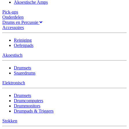
Akoestische Amps
Pick-ups
Onderdelen
Drums en Percussie
Accessoires
Reiniging
Oefenpads
Akoestisch
Drumsets
Snaredrums
Elektronisch
Drumsets
Drumcomputers
Drummonitors
Drumpads & Triggers
Stokken