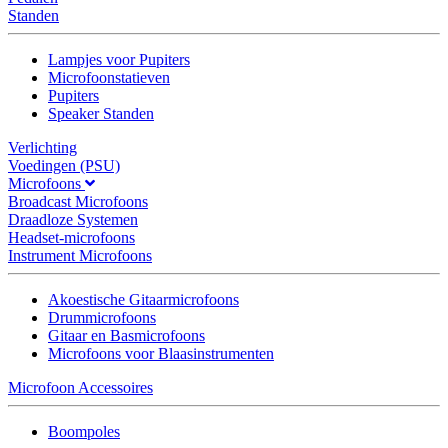
Standen
Lampjes voor Pupiters
Microfoonstatieven
Pupiters
Speaker Standen
Verlichting
Voedingen (PSU)
Microfoons
Broadcast Microfoons
Draadloze Systemen
Headset-microfoons
Instrument Microfoons
Akoestische Gitaarmicrofoons
Drummicrofoons
Gitaar en Basmicrofoons
Microfoons voor Blaasinstrumenten
Microfoon Accessoires
Boompoles