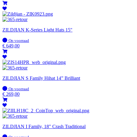
ZILDJIAN K-Series Light Hats 15"
Op
Op voorraad
voorraad
€
649,00
ZILDJIAN S Family Hihat 14” Brilliant
Op
Op voorraad
voorraad
€
269,00
ZILDJIAN I Family, 18" Crash Traditional
Op