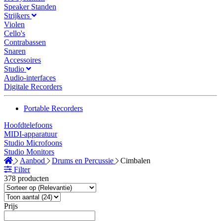
Speaker Standen
Strijkers
Violen
Cello's
Contrabassen
Snaren
Accessoires
Studio
Audio-interfaces
Digitale Recorders
Portable Recorders
Hoofdtelefoons
MIDI-apparatuur
Studio Microfoons
Studio Monitors
Aanbod
Drums en Percussie
Cimbalen
Filter
378 producten
Prijs