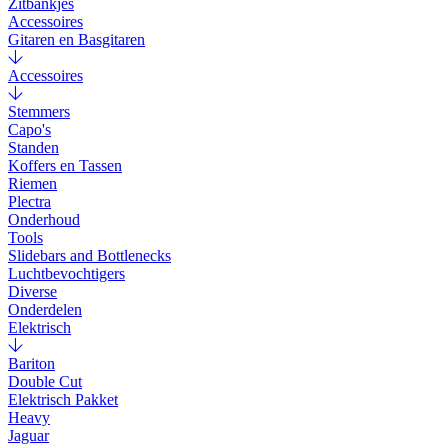
Zitbankjes
Accessoires
Gitaren en Basgitaren
Accessoires
Stemmers
Capo's
Standen
Koffers en Tassen
Riemen
Plectra
Onderhoud
Tools
Slidebars and Bottlenecks
Luchtbevochtigers
Diverse
Onderdelen
Elektrisch
Bariton
Double Cut
Elektrisch Pakket
Heavy
Jaguar