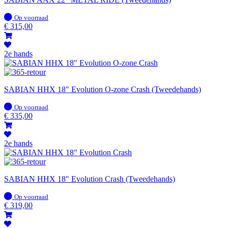
Op
Op voorraad
voorraad
€
315,00
2e hands
SABIAN HHX 18" Evolution O-zone Crash (Tweedehands)
Op
Op voorraad
voorraad
€
335,00
2e hands
SABIAN HHX 18" Evolution Crash (Tweedehands)
Op
Op voorraad
voorraad
€
319,00