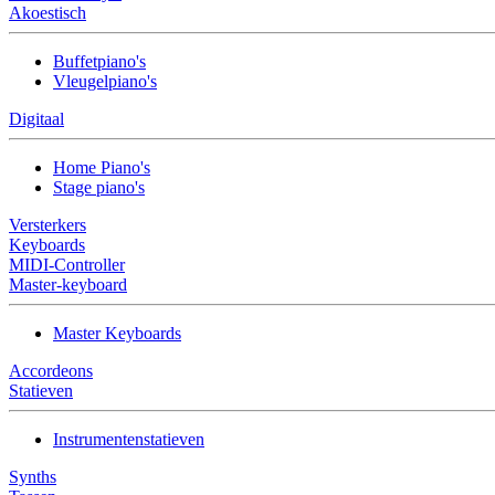
Akoestisch
Buffetpiano's
Vleugelpiano's
Digitaal
Home Piano's
Stage piano's
Versterkers
Keyboards
MIDI-Controller
Master-keyboard
Master Keyboards
Accordeons
Statieven
Instrumentenstatieven
Synths