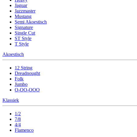
Jaguar
Jazzmaster
Mustang
Semi Akoestisch
Signature
Single Cut
ST Style
T Style
Akoestisch
12 String
Dreadnought
Folk
Jumbo
O-OO-OOO
Klassiek
1/2
7/8
4/4
Flamenco