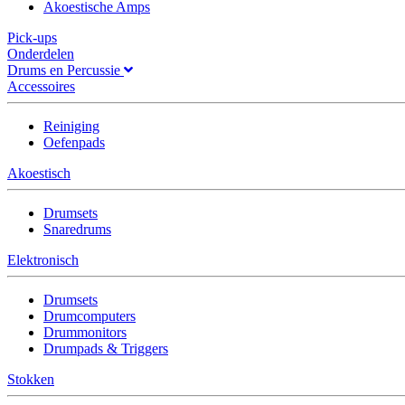
Akoestische Amps
Pick-ups
Onderdelen
Drums en Percussie
Accessoires
Reiniging
Oefenpads
Akoestisch
Drumsets
Snaredrums
Elektronisch
Drumsets
Drumcomputers
Drummonitors
Drumpads & Triggers
Stokken