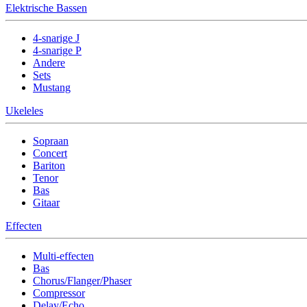
Elektrische Bassen
4-snarige J
4-snarige P
Andere
Sets
Mustang
Ukeleles
Sopraan
Concert
Bariton
Tenor
Bas
Gitaar
Effecten
Multi-effecten
Bas
Chorus/Flanger/Phaser
Compressor
Delay/Echo