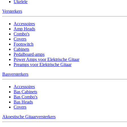
Ukelele
Versterkers
Accessoires
Amp Heads
Combo's
Covers
Footswitch
Cabinets
Pedalboard-amps
Power Amps voor Elektrische Gitaar
Preamps voor Elektrische Gitaar
Basversterkers
Accessoires
Bas Cabinets
Bas Combo's
Bas Heads
Covers
Akoestische Gitaarversterkers