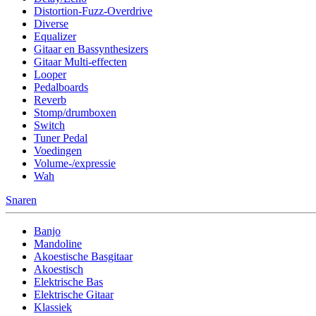
Distortion-Fuzz-Overdrive
Diverse
Equalizer
Gitaar en Bassynthesizers
Gitaar Multi-effecten
Looper
Pedalboards
Reverb
Stomp/drumboxen
Switch
Tuner Pedal
Voedingen
Volume-/expressie
Wah
Snaren
Banjo
Mandoline
Akoestische Basgitaar
Akoestisch
Elektrische Bas
Elektrische Gitaar
Klassiek