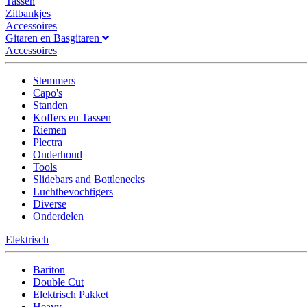
Tassen
Zitbankjes
Accessoires
Gitaren en Basgitaren
Accessoires
Stemmers
Capo's
Standen
Koffers en Tassen
Riemen
Plectra
Onderhoud
Tools
Slidebars and Bottlenecks
Luchtbevochtigers
Diverse
Onderdelen
Elektrisch
Bariton
Double Cut
Elektrisch Pakket
Heavy