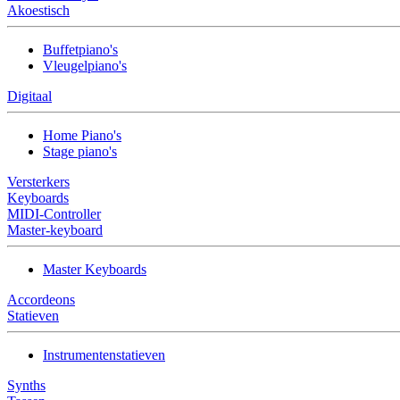
Akoestisch
Buffetpiano's
Vleugelpiano's
Digitaal
Home Piano's
Stage piano's
Versterkers
Keyboards
MIDI-Controller
Master-keyboard
Master Keyboards
Accordeons
Statieven
Instrumentenstatieven
Synths