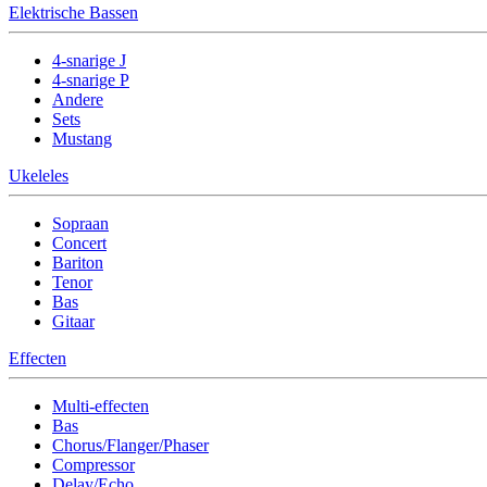
Elektrische Bassen
4-snarige J
4-snarige P
Andere
Sets
Mustang
Ukeleles
Sopraan
Concert
Bariton
Tenor
Bas
Gitaar
Effecten
Multi-effecten
Bas
Chorus/Flanger/Phaser
Compressor
Delay/Echo