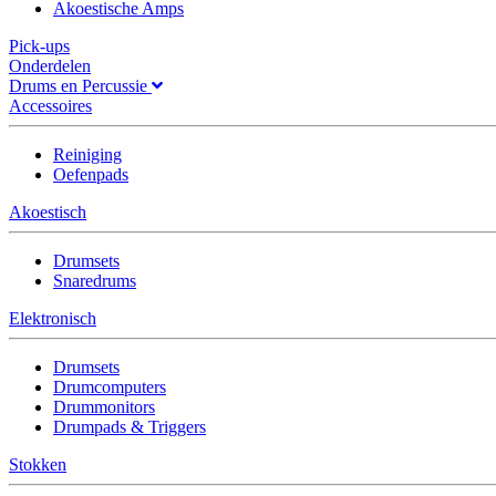
Akoestische Amps
Pick-ups
Onderdelen
Drums en Percussie
Accessoires
Reiniging
Oefenpads
Akoestisch
Drumsets
Snaredrums
Elektronisch
Drumsets
Drumcomputers
Drummonitors
Drumpads & Triggers
Stokken