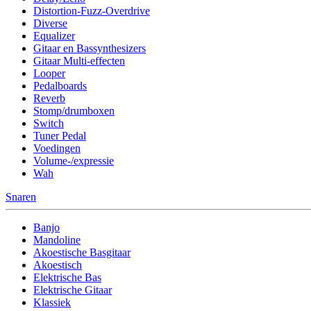
Distortion-Fuzz-Overdrive
Diverse
Equalizer
Gitaar en Bassynthesizers
Gitaar Multi-effecten
Looper
Pedalboards
Reverb
Stomp/drumboxen
Switch
Tuner Pedal
Voedingen
Volume-/expressie
Wah
Snaren
Banjo
Mandoline
Akoestische Basgitaar
Akoestisch
Elektrische Bas
Elektrische Gitaar
Klassiek