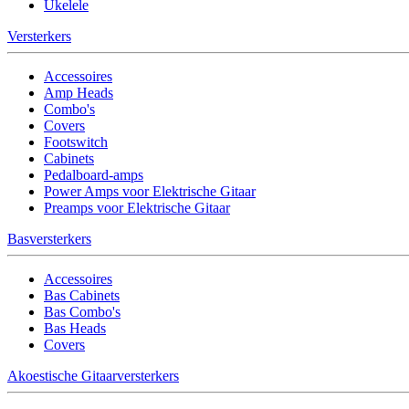
Ukelele
Versterkers
Accessoires
Amp Heads
Combo's
Covers
Footswitch
Cabinets
Pedalboard-amps
Power Amps voor Elektrische Gitaar
Preamps voor Elektrische Gitaar
Basversterkers
Accessoires
Bas Cabinets
Bas Combo's
Bas Heads
Covers
Akoestische Gitaarversterkers