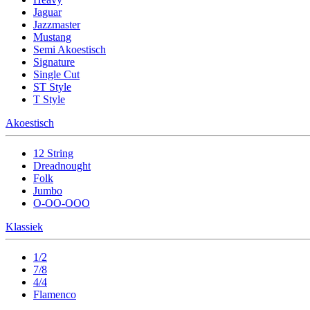
Jaguar
Jazzmaster
Mustang
Semi Akoestisch
Signature
Single Cut
ST Style
T Style
Akoestisch
12 String
Dreadnought
Folk
Jumbo
O-OO-OOO
Klassiek
1/2
7/8
4/4
Flamenco