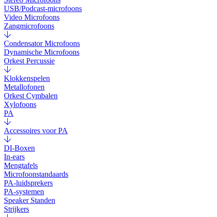
USB/Podcast-microfoons
Video Microfoons
Zangmicrofoons
Condensator Microfoons
Dynamische Microfoons
Orkest Percussie
Klokkenspelen
Metallofonen
Orkest Cymbalen
Xylofoons
PA
Accessoires voor PA
DI-Boxen
In-ears
Mengtafels
Microfoonstandaards
PA-luidsprekers
PA-systemen
Speaker Standen
Strijkers