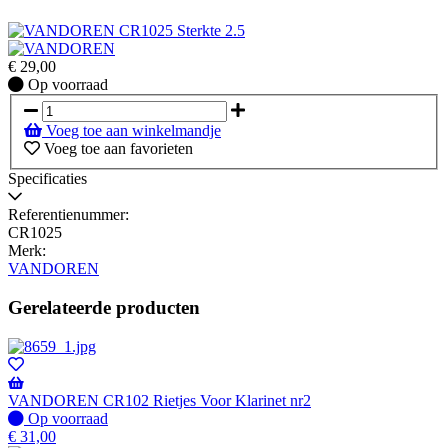
€
29,00
Op
Op voorraad
voorraad
Voeg toe aan winkelmandje
Voeg toe aan favorieten
Specificaties
Referentienummer:
CR1025
Merk:
VANDOREN
Gerelateerde producten
VANDOREN CR102 Rietjes Voor Klarinet nr2
Op
Op voorraad
voorraad
€
31,00