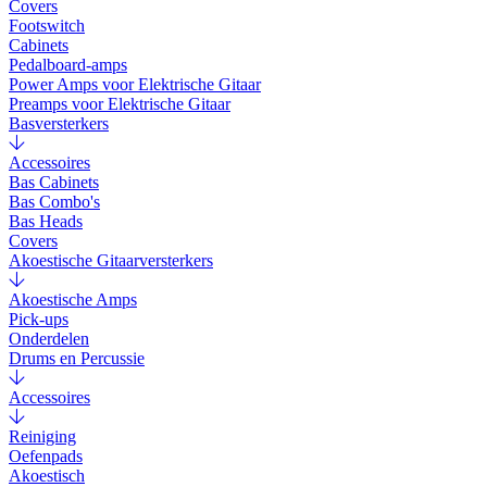
Covers
Footswitch
Cabinets
Pedalboard-amps
Power Amps voor Elektrische Gitaar
Preamps voor Elektrische Gitaar
Basversterkers
Accessoires
Bas Cabinets
Bas Combo's
Bas Heads
Covers
Akoestische Gitaarversterkers
Akoestische Amps
Pick-ups
Onderdelen
Drums en Percussie
Accessoires
Reiniging
Oefenpads
Akoestisch