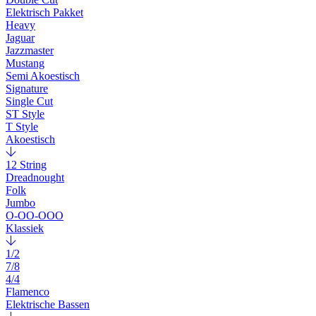
Elektrisch Pakket
Heavy
Jaguar
Jazzmaster
Mustang
Semi Akoestisch
Signature
Single Cut
ST Style
T Style
Akoestisch
12 String
Dreadnought
Folk
Jumbo
O-OO-OOO
Klassiek
1/2
7/8
4/4
Flamenco
Elektrische Bassen