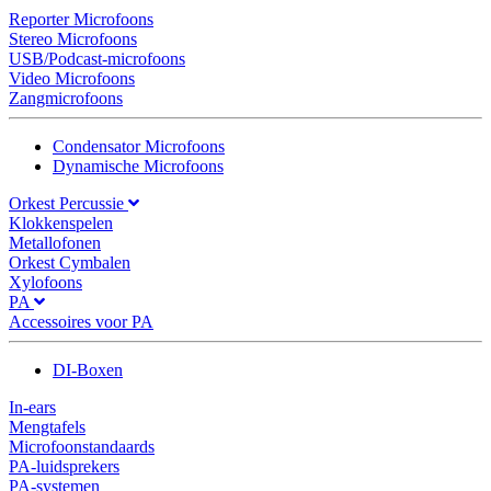
Reporter Microfoons
Stereo Microfoons
USB/Podcast-microfoons
Video Microfoons
Zangmicrofoons
Condensator Microfoons
Dynamische Microfoons
Orkest Percussie
Klokkenspelen
Metallofonen
Orkest Cymbalen
Xylofoons
PA
Accessoires voor PA
DI-Boxen
In-ears
Mengtafels
Microfoonstandaards
PA-luidsprekers
PA-systemen