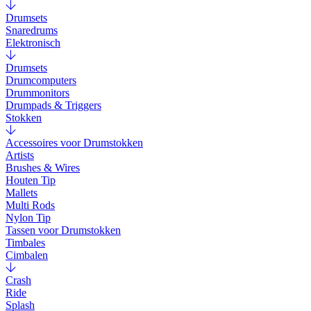
Drumsets
Snaredrums
Elektronisch
Drumsets
Drumcomputers
Drummonitors
Drumpads & Triggers
Stokken
Accessoires voor Drumstokken
Artists
Brushes & Wires
Houten Tip
Mallets
Multi Rods
Nylon Tip
Tassen voor Drumstokken
Timbales
Cimbalen
Crash
Ride
Splash