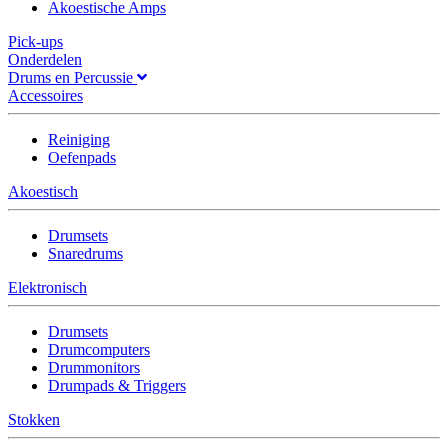
Akoestische Amps
Pick-ups
Onderdelen
Drums en Percussie
Accessoires
Reiniging
Oefenpads
Akoestisch
Drumsets
Snaredrums
Elektronisch
Drumsets
Drumcomputers
Drummonitors
Drumpads & Triggers
Stokken