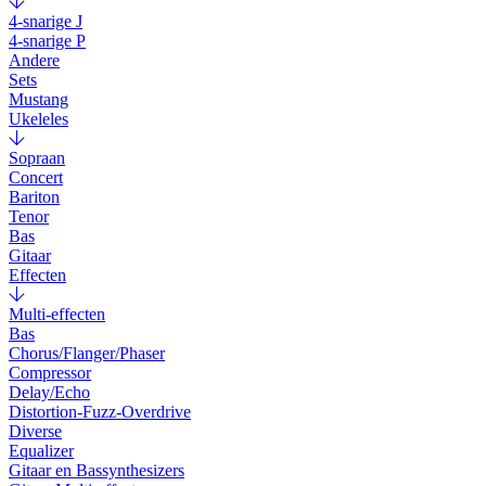
4-snarige J
4-snarige P
Andere
Sets
Mustang
Ukeleles
Sopraan
Concert
Bariton
Tenor
Bas
Gitaar
Effecten
Multi-effecten
Bas
Chorus/Flanger/Phaser
Compressor
Delay/Echo
Distortion-Fuzz-Overdrive
Diverse
Equalizer
Gitaar en Bassynthesizers