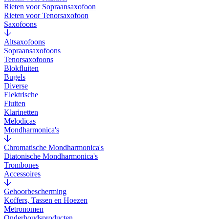
Rieten voor Sopraansaxofoon
Rieten voor Tenorsaxofoon
Saxofoons
Altsaxofoons
Sopraansaxofoons
Tenorsaxofoons
Blokfluiten
Bugels
Diverse
Elektrische
Fluiten
Klarinetten
Melodicas
Mondharmonica's
Chromatische Mondharmonica's
Diatonische Mondharmonica's
Trombones
Accessoires
Gehoorbescherming
Koffers, Tassen en Hoezen
Metronomen
Onderhoudsproducten