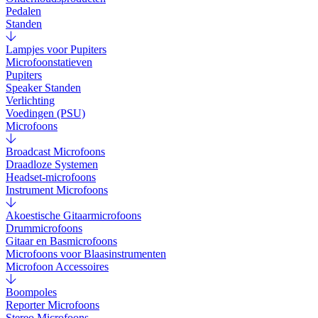
Pedalen
Standen
Lampjes voor Pupiters
Microfoonstatieven
Pupiters
Speaker Standen
Verlichting
Voedingen (PSU)
Microfoons
Broadcast Microfoons
Draadloze Systemen
Headset-microfoons
Instrument Microfoons
Akoestische Gitaarmicrofoons
Drummicrofoons
Gitaar en Basmicrofoons
Microfoons voor Blaasinstrumenten
Microfoon Accessoires
Boompoles
Reporter Microfoons
Stereo Microfoons