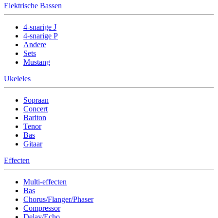
Elektrische Bassen
4-snarige J
4-snarige P
Andere
Sets
Mustang
Ukeleles
Sopraan
Concert
Bariton
Tenor
Bas
Gitaar
Effecten
Multi-effecten
Bas
Chorus/Flanger/Phaser
Compressor
Delay/Echo