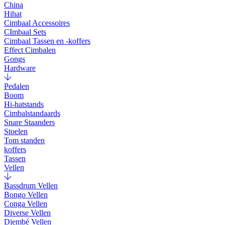
China
Hihat
Cimbaal Accessoires
CImbaal Sets
Cimbaal Tassen en -koffers
Effect Cimbalen
Gongs
Hardware
Pedalen
Boom
Hi-hatstands
Cimbalstandaards
Snare Staanders
Stoelen
Tom standen
koffers
Tassen
Vellen
Bassdrum Vellen
Bongo Vellen
Conga Vellen
Diverse Vellen
Djembé Vellen