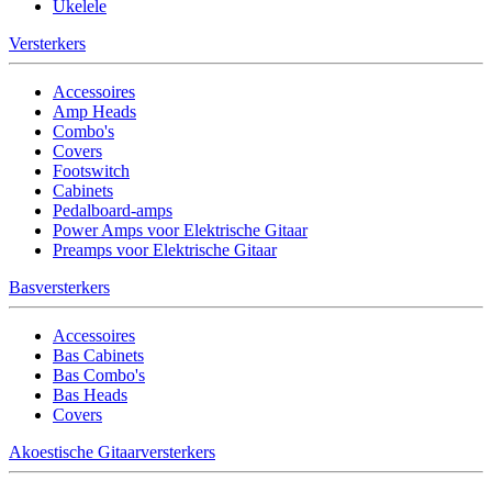
Ukelele
Versterkers
Accessoires
Amp Heads
Combo's
Covers
Footswitch
Cabinets
Pedalboard-amps
Power Amps voor Elektrische Gitaar
Preamps voor Elektrische Gitaar
Basversterkers
Accessoires
Bas Cabinets
Bas Combo's
Bas Heads
Covers
Akoestische Gitaarversterkers