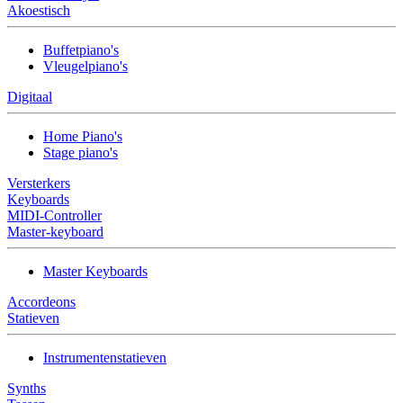
Akoestisch
Buffetpiano's
Vleugelpiano's
Digitaal
Home Piano's
Stage piano's
Versterkers
Keyboards
MIDI-Controller
Master-keyboard
Master Keyboards
Accordeons
Statieven
Instrumentenstatieven
Synths