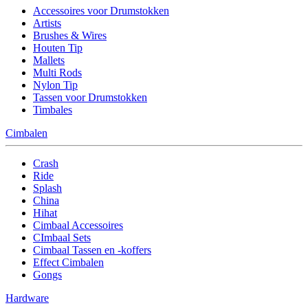
Accessoires voor Drumstokken
Artists
Brushes & Wires
Houten Tip
Mallets
Multi Rods
Nylon Tip
Tassen voor Drumstokken
Timbales
Cimbalen
Crash
Ride
Splash
China
Hihat
Cimbaal Accessoires
CImbaal Sets
Cimbaal Tassen en -koffers
Effect Cimbalen
Gongs
Hardware