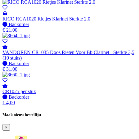
RICO RCA1020 Rietjes Klarinet Sterkte 2.0
Niet
Backorder
op
€
21,00
voorraad
-
Wordt
verzonden
VANDOREN CR1035 Doos Rieten Voor Bb Clarinet - Sterkte 3,5
wanneer
(10 stuks)
beschikbaar
Niet
Backorder
op
€
31,00
voorraad
-
Wordt
verzonden
CR1025 per stuk
wanneer
Niet
Backorder
beschikbaar
op
€
4,00
voorraad
-
Maak nieuw bestellijst
Wordt
verzonden
×
wanneer
beschikbaar