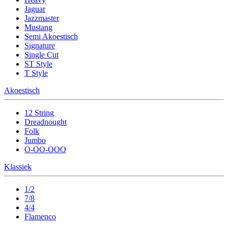
Jaguar
Jazzmaster
Mustang
Semi Akoestisch
Signature
Single Cut
ST Style
T Style
Akoestisch
12 String
Dreadnought
Folk
Jumbo
O-OO-OOO
Klassiek
1/2
7/8
4/4
Flamenco