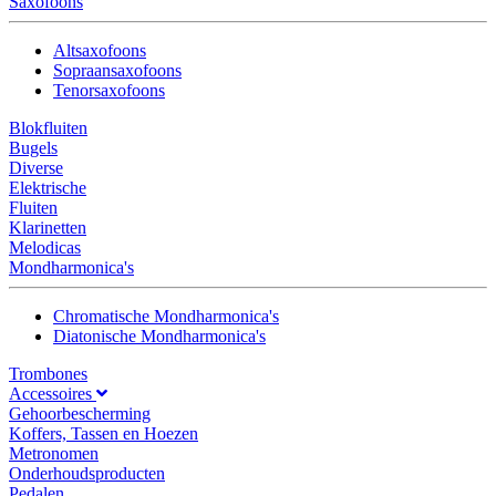
Saxofoons
Altsaxofoons
Sopraansaxofoons
Tenorsaxofoons
Blokfluiten
Bugels
Diverse
Elektrische
Fluiten
Klarinetten
Melodicas
Mondharmonica's
Chromatische Mondharmonica's
Diatonische Mondharmonica's
Trombones
Accessoires
Gehoorbescherming
Koffers, Tassen en Hoezen
Metronomen
Onderhoudsproducten
Pedalen