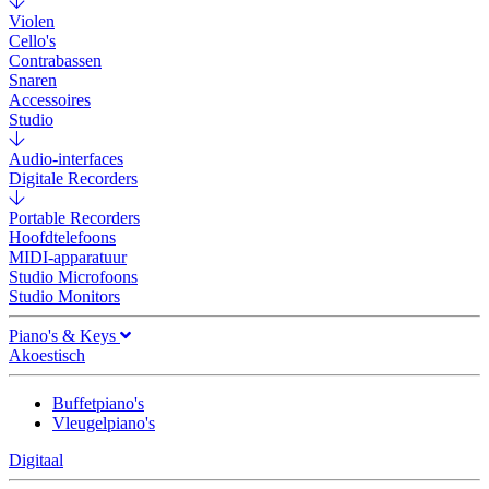
Violen
Cello's
Contrabassen
Snaren
Accessoires
Studio
Audio-interfaces
Digitale Recorders
Portable Recorders
Hoofdtelefoons
MIDI-apparatuur
Studio Microfoons
Studio Monitors
Piano's & Keys
Akoestisch
Buffetpiano's
Vleugelpiano's
Digitaal