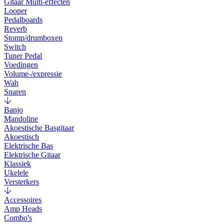
Gitaar Multi-effecten
Looper
Pedalboards
Reverb
Stomp/drumboxen
Switch
Tuner Pedal
Voedingen
Volume-/expressie
Wah
Snaren
Banjo
Mandoline
Akoestische Basgitaar
Akoestisch
Elektrische Bas
Elektrische Gitaar
Klassiek
Ukelele
Versterkers
Accessoires
Amp Heads
Combo's