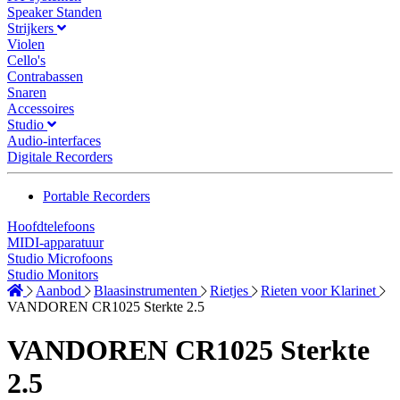
Speaker Standen
Strijkers
Violen
Cello's
Contrabassen
Snaren
Accessoires
Studio
Audio-interfaces
Digitale Recorders
Portable Recorders
Hoofdtelefoons
MIDI-apparatuur
Studio Microfoons
Studio Monitors
Aanbod
Blaasinstrumenten
Rietjes
Rieten voor Klarinet
VANDOREN CR1025 Sterkte 2.5
VANDOREN CR1025 Sterkte
2.5