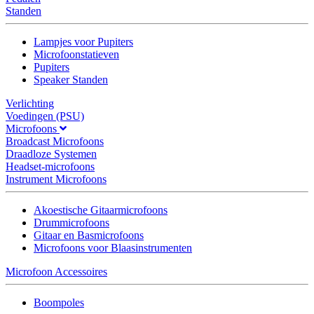
Standen
Lampjes voor Pupiters
Microfoonstatieven
Pupiters
Speaker Standen
Verlichting
Voedingen (PSU)
Microfoons
Broadcast Microfoons
Draadloze Systemen
Headset-microfoons
Instrument Microfoons
Akoestische Gitaarmicrofoons
Drummicrofoons
Gitaar en Basmicrofoons
Microfoons voor Blaasinstrumenten
Microfoon Accessoires
Boompoles