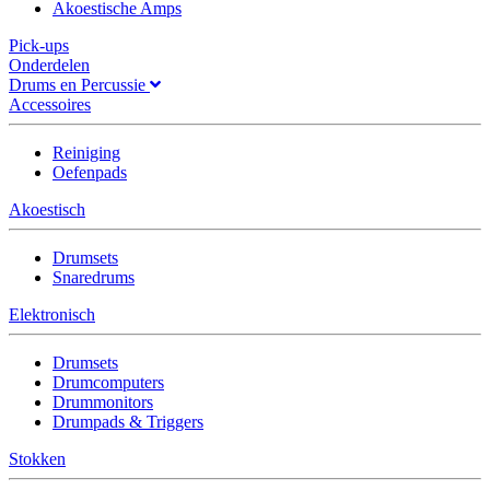
Akoestische Amps
Pick-ups
Onderdelen
Drums en Percussie
Accessoires
Reiniging
Oefenpads
Akoestisch
Drumsets
Snaredrums
Elektronisch
Drumsets
Drumcomputers
Drummonitors
Drumpads & Triggers
Stokken