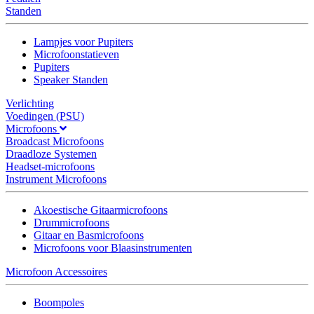
Standen
Lampjes voor Pupiters
Microfoonstatieven
Pupiters
Speaker Standen
Verlichting
Voedingen (PSU)
Microfoons
Broadcast Microfoons
Draadloze Systemen
Headset-microfoons
Instrument Microfoons
Akoestische Gitaarmicrofoons
Drummicrofoons
Gitaar en Basmicrofoons
Microfoons voor Blaasinstrumenten
Microfoon Accessoires
Boompoles