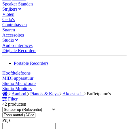
Speaker Standen
Strijkers
Violen
Cello's
Contrabassen
Snaren
Accessoires
Studio
Audio-interfaces
Digitale Recorders
Portable Recorders
Hoofdtelefoons
MIDI-apparatuur
Studio Microfoons
Studio Monitors
Aanbod
Piano's & Keys
Akoestisch
Buffetpiano's
Filter
42 producten
Prijs