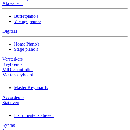
Akoestisch
Buffetpiano's
Vleugelpiano's
Digitaal
Home Piano's
Stage piano's
Versterkers
Keyboards
MIDI-Controller
Master-keyboard
Master Keyboards
Accordeons
Statieven
Instrumentenstatieven
Synths