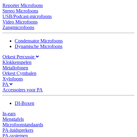
Reporter Microfoons
Stereo Microfoons
USB/Podcast-microfoons
Video Microfoons
Zangmicrofoons
Condensator Microfoons
Dynamische Microfoons
Orkest Percussie
Klokkenspelen
Metallofonen
Orkest Cymbalen
Xylofoons
PA
Accessoires voor PA
DI-Boxen
In-ears
Mengtafels
Microfoonstandaards
PA-luidsprekers
PA-systemen