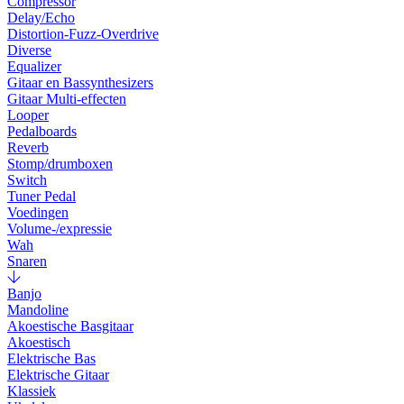
Compressor
Delay/Echo
Distortion-Fuzz-Overdrive
Diverse
Equalizer
Gitaar en Bassynthesizers
Gitaar Multi-effecten
Looper
Pedalboards
Reverb
Stomp/drumboxen
Switch
Tuner Pedal
Voedingen
Volume-/expressie
Wah
Snaren
Banjo
Mandoline
Akoestische Basgitaar
Akoestisch
Elektrische Bas
Elektrische Gitaar
Klassiek