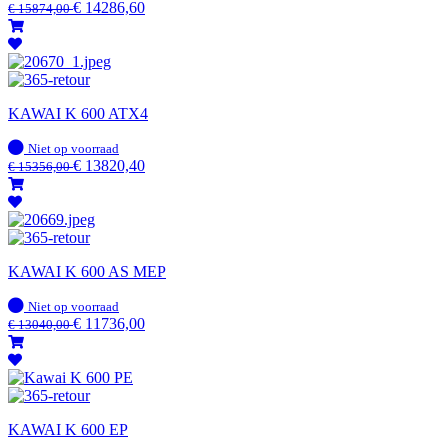
voorraad
€
14286,60
€
15874,00
KAWAI K 600 ATX4
Op
Niet op voorraad
voorraad
€
13820,40
€
15356,00
KAWAI K 600 AS MEP
Op
Niet op voorraad
voorraad
€
11736,00
€
13040,00
KAWAI K 600 EP