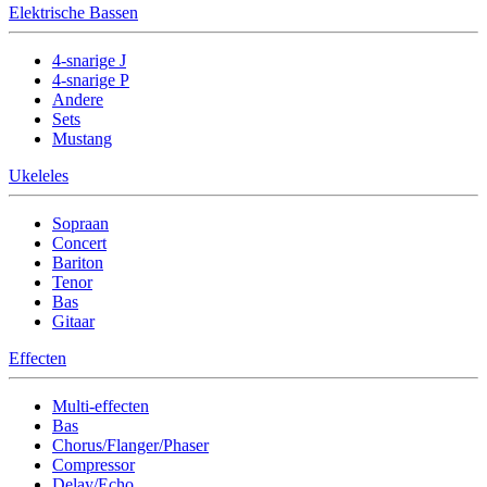
Elektrische Bassen
4-snarige J
4-snarige P
Andere
Sets
Mustang
Ukeleles
Sopraan
Concert
Bariton
Tenor
Bas
Gitaar
Effecten
Multi-effecten
Bas
Chorus/Flanger/Phaser
Compressor
Delay/Echo