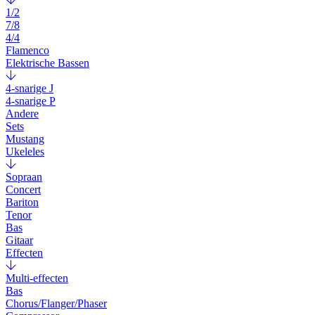
1/2
7/8
4/4
Flamenco
Elektrische Bassen
4-snarige J
4-snarige P
Andere
Sets
Mustang
Ukeleles
Sopraan
Concert
Bariton
Tenor
Bas
Gitaar
Effecten
Multi-effecten
Bas
Chorus/Flanger/Phaser