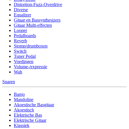
Distortion-Fuzz-Overdrive
Diverse
Equalizer
Gitaar en Bassynthesizers
Gitaar Multi-effecten
Looper
Pedalboards
Reverb
Stomp/drumboxen
Switch
Tuner Pedal
Voedingen
Volume-/expressie
Wah
Snaren
Banjo
Mandoline
Akoestische Basgitaar
Akoestisch
Elektrische Bas
Elektrische Gitaar
Klassiek