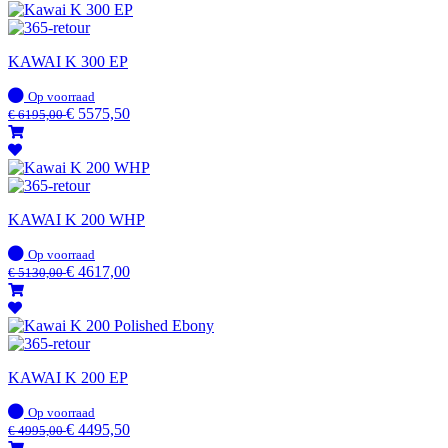
KAWAI K 300 EP
Op
Op voorraad
voorraad
€
5575,50
€
6195,00
KAWAI K 200 WHP
Op
Op voorraad
voorraad
€
4617,00
€
5130,00
KAWAI K 200 EP
Op
Op voorraad
voorraad
€
4495,50
€
4995,00