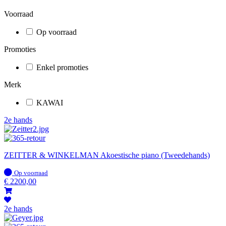
Voorraad
Op voorraad
Promoties
Enkel promoties
Merk
KAWAI
2e hands
ZEITTER & WINKELMAN Akoestische piano (Tweedehands)
Op
Op voorraad
voorraad
€
2200,00
2e hands