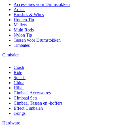
Accessoires voor Drumstokken
Artists
Brushes & Wires
Houten Tip
Mallets
Multi Rods
Nylon Tip
Tassen voor Drumstokken
Timbales
Cimbalen
Crash
Ride
Splash
China
Hihat
Cimbaal Accessoires
CImbaal Sets
Cimbaal Tassen en -koffers
Effect Cimbalen
Gongs
Hardware