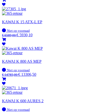
KAWAI K 15 ATX-L EP
Op
Niet op voorraad
voorraad
€
5930,10
€
6589,00
KAWAI K 800 AS MEP
Op
Niet op voorraad
voorraad
€
13306,50
€
14785,00
KAWAI K 600 AURES 2
Op
Niet op voorraad