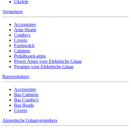
Ukelele
Versterkers
Accessoires
Amp Heads
Combo's
Covers
Footswitch
Cabinets
Pedalboard-amps
Power Amps voor Elektrische Gitaar
Preamps voor Elektrische Gitaar
Basversterkers
Accessoires
Bas Cabinets
Bas Combo's
Bas Heads
Covers
Akoestische Gitaarversterkers