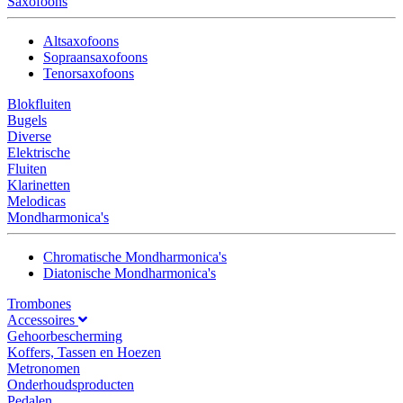
Saxofoons
Altsaxofoons
Sopraansaxofoons
Tenorsaxofoons
Blokfluiten
Bugels
Diverse
Elektrische
Fluiten
Klarinetten
Melodicas
Mondharmonica's
Chromatische Mondharmonica's
Diatonische Mondharmonica's
Trombones
Accessoires
Gehoorbescherming
Koffers, Tassen en Hoezen
Metronomen
Onderhoudsproducten
Pedalen