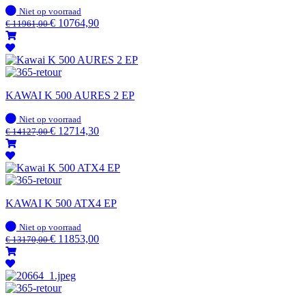
Op
Niet op voorraad
voorraad
€
10764,90
€
11961,00
KAWAI K 500 AURES 2 EP
Op
Niet op voorraad
voorraad
€
12714,30
€
14127,00
KAWAI K 500 ATX4 EP
Op
Niet op voorraad
voorraad
€
11853,00
€
13170,00