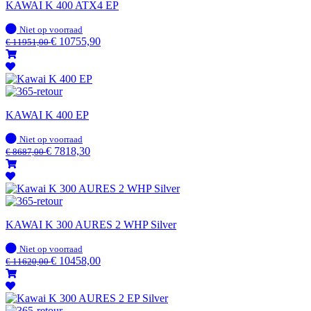
KAWAI K 400 ATX4 EP
Op
Niet op voorraad
voorraad
€
10755,90
€
11951,00
KAWAI K 400 EP
Op
Niet op voorraad
voorraad
€
7818,30
€
8687,00
KAWAI K 300 AURES 2 WHP Silver
Op
Niet op voorraad
voorraad
€
10458,00
€
11620,00