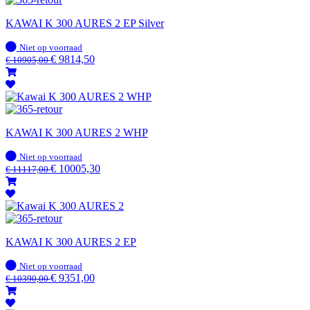
KAWAI K 300 AURES 2 EP Silver
Op
Niet op voorraad
voorraad
€
9814,50
€
10905,00
KAWAI K 300 AURES 2 WHP
Op
Niet op voorraad
voorraad
€
10005,30
€
11117,00
KAWAI K 300 AURES 2 EP
Op
Niet op voorraad
voorraad
€
9351,00
€
10390,00