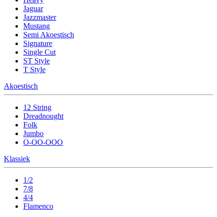
Jaguar
Jazzmaster
Mustang
Semi Akoestisch
Signature
Single Cut
ST Style
T Style
Akoestisch
12 String
Dreadnought
Folk
Jumbo
O-OO-OOO
Klassiek
1/2
7/8
4/4
Flamenco