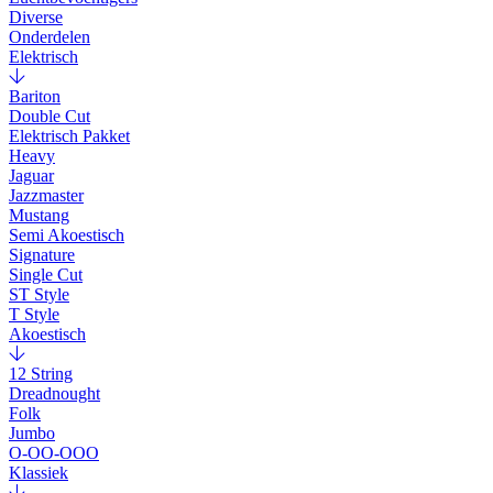
Diverse
Onderdelen
Elektrisch
Bariton
Double Cut
Elektrisch Pakket
Heavy
Jaguar
Jazzmaster
Mustang
Semi Akoestisch
Signature
Single Cut
ST Style
T Style
Akoestisch
12 String
Dreadnought
Folk
Jumbo
O-OO-OOO
Klassiek