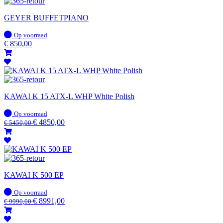
GEYER BUFFETPIANO
Op
Op voorraad
voorraad
€
850,00
KAWAI K 15 ATX-L WHP White Polish
Op
Op voorraad
voorraad
€
4850,00
€
5450,00
KAWAI K 500 EP
Op
Op voorraad
voorraad
€
8991,00
€
9990,00