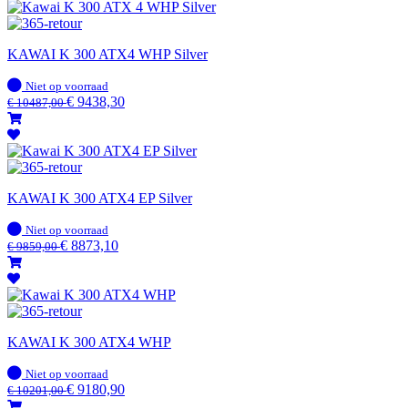
KAWAI K 300 ATX4 WHP Silver
Op
Niet op voorraad
voorraad
€
9438,30
€
10487,00
KAWAI K 300 ATX4 EP Silver
Op
Niet op voorraad
voorraad
€
8873,10
€
9859,00
KAWAI K 300 ATX4 WHP
Op
Niet op voorraad
voorraad
€
9180,90
€
10201,00