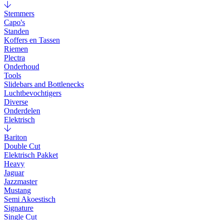
Stemmers
Capo's
Standen
Koffers en Tassen
Riemen
Plectra
Onderhoud
Tools
Slidebars and Bottlenecks
Luchtbevochtigers
Diverse
Onderdelen
Elektrisch
Bariton
Double Cut
Elektrisch Pakket
Heavy
Jaguar
Jazzmaster
Mustang
Semi Akoestisch
Signature
Single Cut