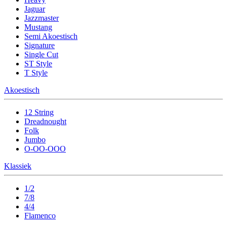
Jaguar
Jazzmaster
Mustang
Semi Akoestisch
Signature
Single Cut
ST Style
T Style
Akoestisch
12 String
Dreadnought
Folk
Jumbo
O-OO-OOO
Klassiek
1/2
7/8
4/4
Flamenco