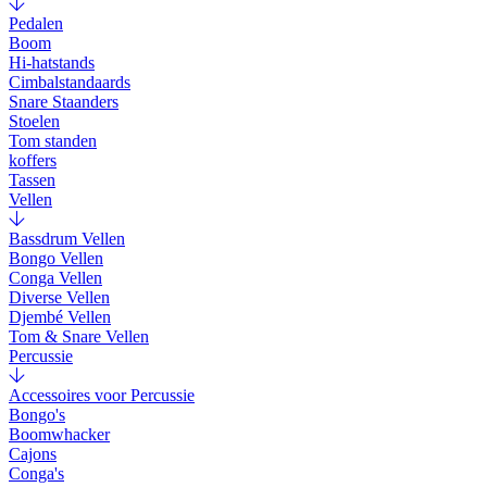
Pedalen
Boom
Hi-hatstands
Cimbalstandaards
Snare Staanders
Stoelen
Tom standen
koffers
Tassen
Vellen
Bassdrum Vellen
Bongo Vellen
Conga Vellen
Diverse Vellen
Djembé Vellen
Tom & Snare Vellen
Percussie
Accessoires voor Percussie
Bongo's
Boomwhacker
Cajons
Conga's