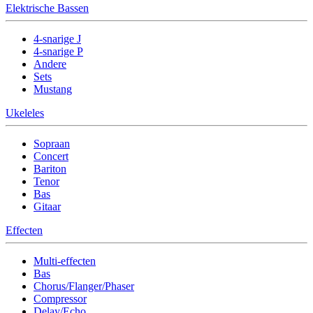
Elektrische Bassen
4-snarige J
4-snarige P
Andere
Sets
Mustang
Ukeleles
Sopraan
Concert
Bariton
Tenor
Bas
Gitaar
Effecten
Multi-effecten
Bas
Chorus/Flanger/Phaser
Compressor
Delay/Echo