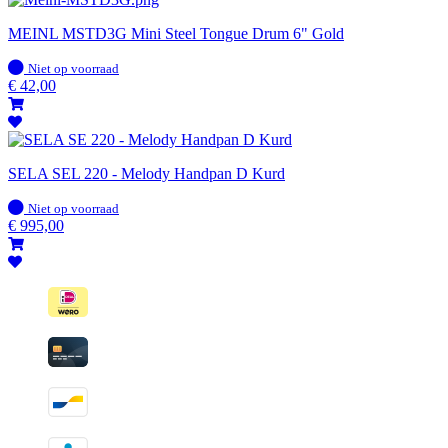
MEINL MSTD3G Mini Steel Tongue Drum 6" Gold
Op
Niet op voorraad
voorraad
€
42,00
SELA SEL 220 - Melody Handpan D Kurd
Op
Niet op voorraad
voorraad
€
995,00