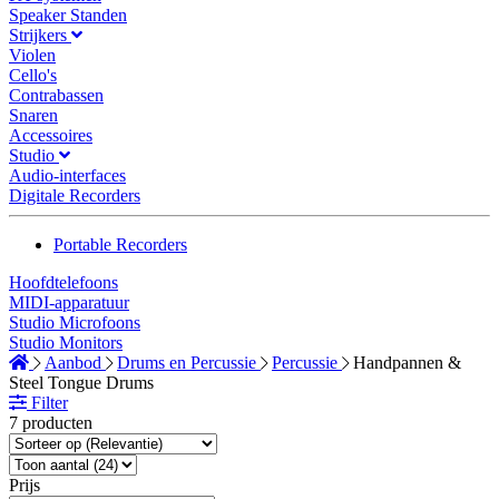
Speaker Standen
Strijkers
Violen
Cello's
Contrabassen
Snaren
Accessoires
Studio
Audio-interfaces
Digitale Recorders
Portable Recorders
Hoofdtelefoons
MIDI-apparatuur
Studio Microfoons
Studio Monitors
Aanbod
Drums en Percussie
Percussie
Handpannen &
Steel Tongue Drums
Filter
7 producten
Prijs