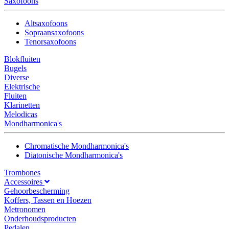
Saxofoons
Altsaxofoons
Sopraansaxofoons
Tenorsaxofoons
Blokfluiten
Bugels
Diverse
Elektrische
Fluiten
Klarinetten
Melodicas
Mondharmonica's
Chromatische Mondharmonica's
Diatonische Mondharmonica's
Trombones
Accessoires
Gehoorbescherming
Koffers, Tassen en Hoezen
Metronomen
Onderhoudsproducten
Pedalen