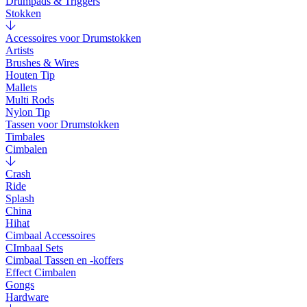
Drumpads & Triggers
Stokken
Accessoires voor Drumstokken
Artists
Brushes & Wires
Houten Tip
Mallets
Multi Rods
Nylon Tip
Tassen voor Drumstokken
Timbales
Cimbalen
Crash
Ride
Splash
China
Hihat
Cimbaal Accessoires
CImbaal Sets
Cimbaal Tassen en -koffers
Effect Cimbalen
Gongs
Hardware