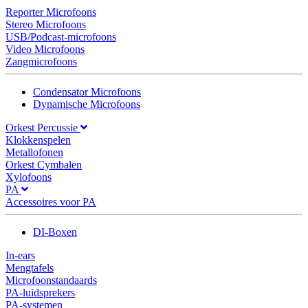
Reporter Microfoons
Stereo Microfoons
USB/Podcast-microfoons
Video Microfoons
Zangmicrofoons
Condensator Microfoons
Dynamische Microfoons
Orkest Percussie
Klokkenspelen
Metallofonen
Orkest Cymbalen
Xylofoons
PA
Accessoires voor PA
DI-Boxen
In-ears
Mengtafels
Microfoonstandaards
PA-luidsprekers
PA-systemen