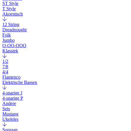
ST Style
T Style
Akoestisch
12 String
Dreadnought
Folk
Jumbo
O-OO-OOO
Klassiek
1/2
7/8
4/4
Flamenco
Elektrische Bassen
4-snarige J
4-snarige P
Andere
Sets
Mustang
Ukeleles
Sopraan