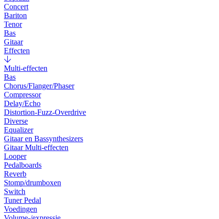
Concert
Bariton
Tenor
Bas
Gitaar
Effecten
Multi-effecten
Bas
Chorus/Flanger/Phaser
Compressor
Delay/Echo
Distortion-Fuzz-Overdrive
Diverse
Equalizer
Gitaar en Bassynthesizers
Gitaar Multi-effecten
Looper
Pedalboards
Reverb
Stomp/drumboxen
Switch
Tuner Pedal
Voedingen
Volume-/expressie