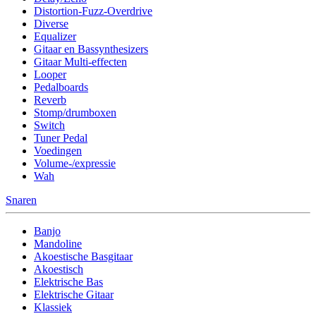
Distortion-Fuzz-Overdrive
Diverse
Equalizer
Gitaar en Bassynthesizers
Gitaar Multi-effecten
Looper
Pedalboards
Reverb
Stomp/drumboxen
Switch
Tuner Pedal
Voedingen
Volume-/expressie
Wah
Snaren
Banjo
Mandoline
Akoestische Basgitaar
Akoestisch
Elektrische Bas
Elektrische Gitaar
Klassiek