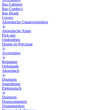
Bas Cabinets
Bas Combo's
Bas Heads
Covers
Akoestische Gitaarversterkers
Akoestische Amps
Pick-ups
Onderdelen
Drums en Percussie
Accessoires
Reiniging
Oefenpads
Akoestisch
Drumsets
Snaredrums
Elektronisch
Drumsets
Drumcomputers
Drummonitors