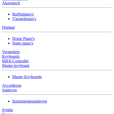
Akoestisch
Buffetpiano's
Vleugelpiano's
Digitaal
Home Piano's
Stage piano's
Versterkers
Keyboards
MIDI-Controller
Master-keyboard
Master Keyboards
Accordeons
Statieven
Instrumentenstatieven
Synths