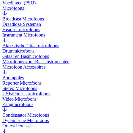
Voedingen (PSU)
Microfoons
Broadcast Microfoons
Draadloze Systemen
Headset-microfoons
Instrument Microfoons
Akoestische Gitaarmicrofoons
Drummicrofoons
Gitaar en Basmicrofoons
Microfoons voor Blaasinstrumenten
Microfoon Accessoires
Boompoles
Reporter Microfoons
Stereo Microfoons
USB/Podcast-microfoons
Video Microfoons
Zangmicrofoons
Condensator Microfoons
Dynamische Microfoons
Orkest Percussie