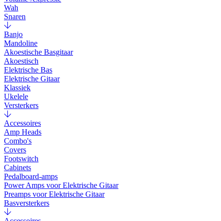
Wah
Snaren
Banjo
Mandoline
Akoestische Basgitaar
Akoestisch
Elektrische Bas
Elektrische Gitaar
Klassiek
Ukelele
Versterkers
Accessoires
Amp Heads
Combo's
Covers
Footswitch
Cabinets
Pedalboard-amps
Power Amps voor Elektrische Gitaar
Preamps voor Elektrische Gitaar
Basversterkers
Accessoires