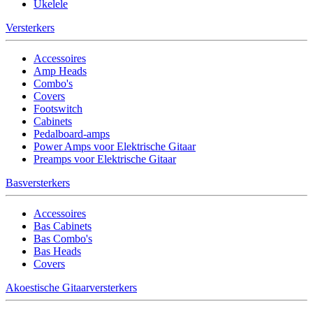
Ukelele
Versterkers
Accessoires
Amp Heads
Combo's
Covers
Footswitch
Cabinets
Pedalboard-amps
Power Amps voor Elektrische Gitaar
Preamps voor Elektrische Gitaar
Basversterkers
Accessoires
Bas Cabinets
Bas Combo's
Bas Heads
Covers
Akoestische Gitaarversterkers