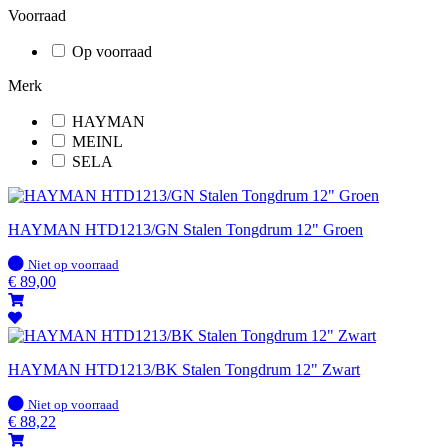
Voorraad
Op voorraad
Merk
HAYMAN
MEINL
SELA
HAYMAN HTD1213/GN Stalen Tongdrum 12" Groen
Op
Niet op voorraad
voorraad
€
89,00
HAYMAN HTD1213/BK Stalen Tongdrum 12" Zwart
Op
Niet op voorraad
voorraad
€
88,22