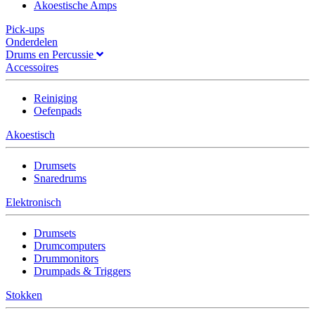
Akoestische Amps
Pick-ups
Onderdelen
Drums en Percussie
Accessoires
Reiniging
Oefenpads
Akoestisch
Drumsets
Snaredrums
Elektronisch
Drumsets
Drumcomputers
Drummonitors
Drumpads & Triggers
Stokken