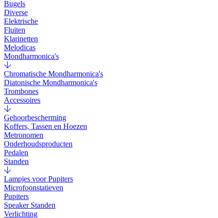
Bugels
Diverse
Elektrische
Fluiten
Klarinetten
Melodicas
Mondharmonica's
Chromatische Mondharmonica's
Diatonische Mondharmonica's
Trombones
Accessoires
Gehoorbescherming
Koffers, Tassen en Hoezen
Metronomen
Onderhoudsproducten
Pedalen
Standen
Lampjes voor Pupiters
Microfoonstatieven
Pupiters
Speaker Standen
Verlichting