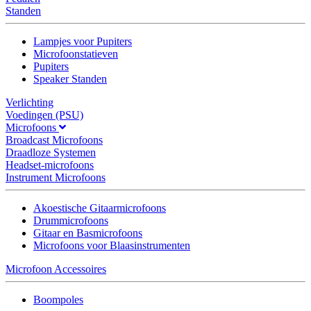
Standen
Lampjes voor Pupiters
Microfoonstatieven
Pupiters
Speaker Standen
Verlichting
Voedingen (PSU)
Microfoons
Broadcast Microfoons
Draadloze Systemen
Headset-microfoons
Instrument Microfoons
Akoestische Gitaarmicrofoons
Drummicrofoons
Gitaar en Basmicrofoons
Microfoons voor Blaasinstrumenten
Microfoon Accessoires
Boompoles