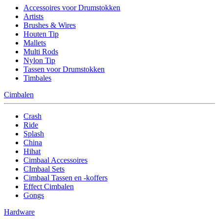
Accessoires voor Drumstokken
Artists
Brushes & Wires
Houten Tip
Mallets
Multi Rods
Nylon Tip
Tassen voor Drumstokken
Timbales
Cimbalen
Crash
Ride
Splash
China
Hihat
Cimbaal Accessoires
CImbaal Sets
Cimbaal Tassen en -koffers
Effect Cimbalen
Gongs
Hardware