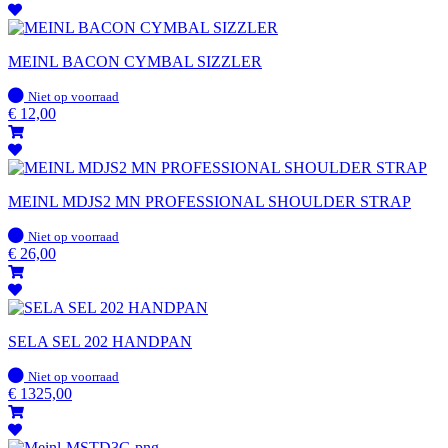
MEINL BACON CYMBAL SIZZLER
Op
Niet op voorraad
voorraad
€
12,00
MEINL MDJS2 MN PROFESSIONAL SHOULDER STRAP
Op
Niet op voorraad
voorraad
€
26,00
SELA SEL 202 HANDPAN
Op
Niet op voorraad
voorraad
€
1325,00