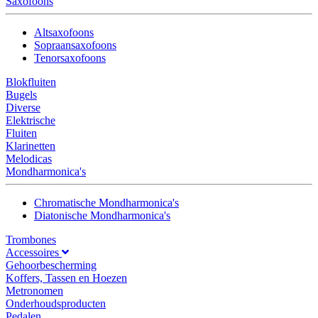
Saxofoons
Altsaxofoons
Sopraansaxofoons
Tenorsaxofoons
Blokfluiten
Bugels
Diverse
Elektrische
Fluiten
Klarinetten
Melodicas
Mondharmonica's
Chromatische Mondharmonica's
Diatonische Mondharmonica's
Trombones
Accessoires
Gehoorbescherming
Koffers, Tassen en Hoezen
Metronomen
Onderhoudsproducten
Pedalen