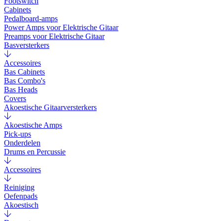
Footswitch
Cabinets
Pedalboard-amps
Power Amps voor Elektrische Gitaar
Preamps voor Elektrische Gitaar
Basversterkers
Accessoires
Bas Cabinets
Bas Combo's
Bas Heads
Covers
Akoestische Gitaarversterkers
Akoestische Amps
Pick-ups
Onderdelen
Drums en Percussie
Accessoires
Reiniging
Oefenpads
Akoestisch