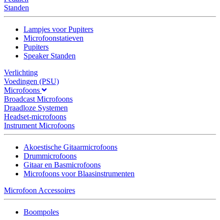
Standen
Lampjes voor Pupiters
Microfoonstatieven
Pupiters
Speaker Standen
Verlichting
Voedingen (PSU)
Microfoons
Broadcast Microfoons
Draadloze Systemen
Headset-microfoons
Instrument Microfoons
Akoestische Gitaarmicrofoons
Drummicrofoons
Gitaar en Basmicrofoons
Microfoons voor Blaasinstrumenten
Microfoon Accessoires
Boompoles