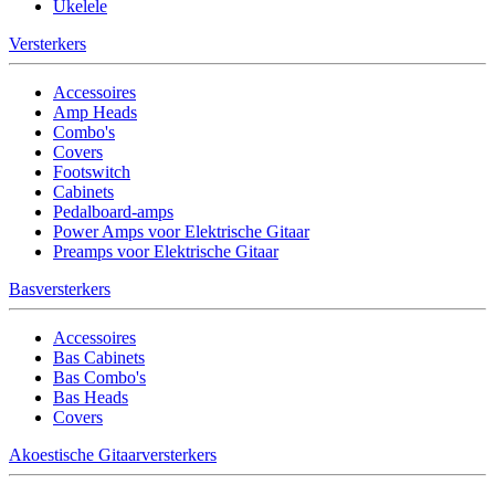
Ukelele
Versterkers
Accessoires
Amp Heads
Combo's
Covers
Footswitch
Cabinets
Pedalboard-amps
Power Amps voor Elektrische Gitaar
Preamps voor Elektrische Gitaar
Basversterkers
Accessoires
Bas Cabinets
Bas Combo's
Bas Heads
Covers
Akoestische Gitaarversterkers