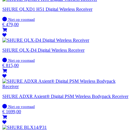
SHURE QLXD1 H51 Digital Wireless Receiver
Op
Niet op voorraad
voorraad
€
479,00
SHURE QLX-D4 Digital Wireless Receiver
Op
Niet op voorraad
voorraad
€
815,00
SHURE ADXR Axient® Digital PSM Wireless Bodypack Receiver
Op
Niet op voorraad
voorraad
€
1699,00