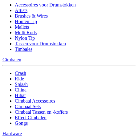
Accessoires voor Drumstokken
Artists
Brushes & Wires
Houten Tip
Mallets
Multi Rods
Nylon Tip
Tassen voor Drumstokken
Timbales
Cimbalen
Crash
Ride
Splash
China
Hihat
Cimbaal Accessoires
CImbaal Sets
Cimbaal Tassen en -koffers
Effect Cimbalen
Gongs
Hardware