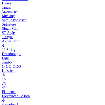
Heavy
Jaguar
Jazzmaster
Mustang
Semi Akoestisch
Signature
Single Cut
ST Style
T Style
Akoestisch
12 String
Dreadnought
Folk
Jumbo
O-OO-OOO
Klassiek
1/2
7/8
4/4
Flamenco
Elektrische Bassen
4-snarige J