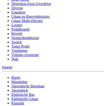
Distortion-Fuzz-Overdrive
Diverse
Equalizer
Gitaar en Bassynthesizers
Gitaar Multi-effecten
Looper
Pedalboards
Reverb
Stomp/drumboxen
Switch
Tuner Pedal
Voedingen
Volume-/expressie
Wah
Snaren
Banjo
Mandoline
Akoestische Basgitaar
Akoestisch
Elektrische Bas
Elektrische Gitaar
Klassiek