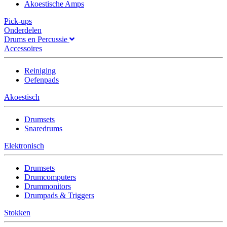
Akoestische Amps
Pick-ups
Onderdelen
Drums en Percussie
Accessoires
Reiniging
Oefenpads
Akoestisch
Drumsets
Snaredrums
Elektronisch
Drumsets
Drumcomputers
Drummonitors
Drumpads & Triggers
Stokken