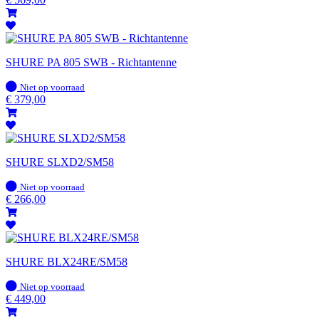
SHURE PA 805 SWB - Richtantenne
Op
Niet op voorraad
voorraad
€
379,00
SHURE SLXD2/SM58
Op
Niet op voorraad
voorraad
€
266,00
SHURE BLX24RE/SM58
Op
Niet op voorraad
voorraad
€
449,00