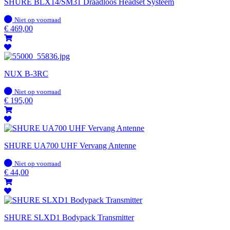
SHURE BLX14/SM31 Draadloos Headset Systeem
Op
Niet op voorraad
voorraad
€
469,00
NUX B-3RC
Op
Niet op voorraad
voorraad
€
195,00
SHURE UA700 UHF Vervang Antenne
Op
Niet op voorraad
voorraad
€
44,00
SHURE SLXD1 Bodypack Transmitter