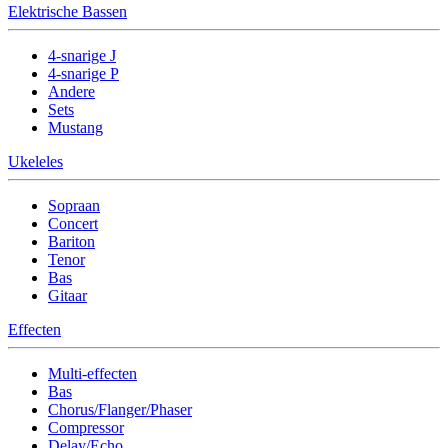
Elektrische Bassen
4-snarige J
4-snarige P
Andere
Sets
Mustang
Ukeleles
Sopraan
Concert
Bariton
Tenor
Bas
Gitaar
Effecten
Multi-effecten
Bas
Chorus/Flanger/Phaser
Compressor
Delay/Echo