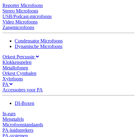
Reporter Microfoons
Stereo Microfoons
USB/Podcast-microfoons
Video Microfoons
Zangmicrofoons
Condensator Microfoons
Dynamische Microfoons
Orkest Percussie
Klokkenspelen
Metallofonen
Orkest Cymbalen
Xylofoons
PA
Accessoires voor PA
DI-Boxen
In-ears
Mengtafels
Microfoonstandaards
PA-luidsprekers
PA-systemen