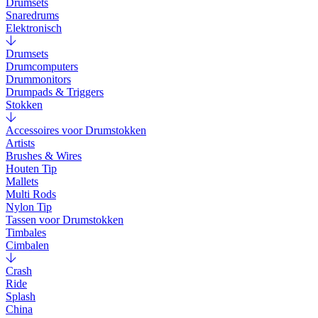
Drumsets
Snaredrums
Elektronisch
Drumsets
Drumcomputers
Drummonitors
Drumpads & Triggers
Stokken
Accessoires voor Drumstokken
Artists
Brushes & Wires
Houten Tip
Mallets
Multi Rods
Nylon Tip
Tassen voor Drumstokken
Timbales
Cimbalen
Crash
Ride
Splash
China