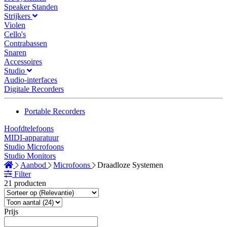
Speaker Standen
Strijkers
Violen
Cello's
Contrabassen
Snaren
Accessoires
Studio
Audio-interfaces
Digitale Recorders
Portable Recorders
Hoofdtelefoons
MIDI-apparatuur
Studio Microfoons
Studio Monitors
Aanbod
Microfoons
Draadloze Systemen
Filter
21 producten
Prijs