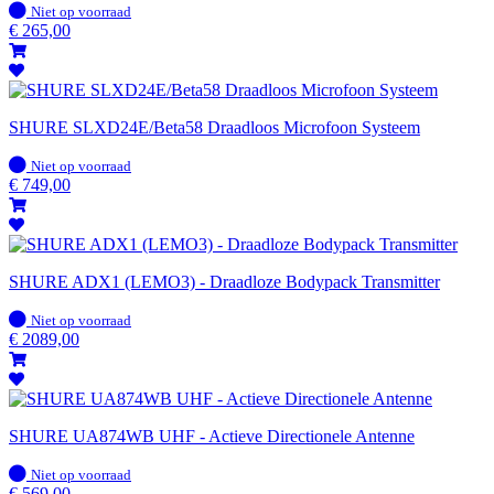
Op
Niet op voorraad
voorraad
€
265,00
SHURE SLXD24E/Beta58 Draadloos Microfoon Systeem
Op
Niet op voorraad
voorraad
€
749,00
SHURE ADX1 (LEMO3) - Draadloze Bodypack Transmitter
Op
Niet op voorraad
voorraad
€
2089,00
SHURE UA874WB UHF - Actieve Directionele Antenne
Op
Niet op voorraad
voorraad
€
569,00