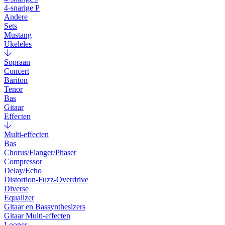
4-snarige P
Andere
Sets
Mustang
Ukeleles
Sopraan
Concert
Bariton
Tenor
Bas
Gitaar
Effecten
Multi-effecten
Bas
Chorus/Flanger/Phaser
Compressor
Delay/Echo
Distortion-Fuzz-Overdrive
Diverse
Equalizer
Gitaar en Bassynthesizers
Gitaar Multi-effecten
Looper