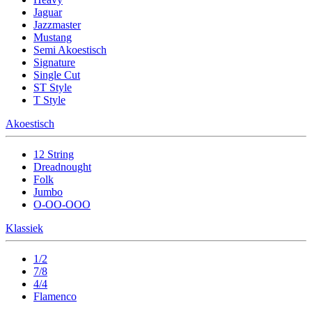
Jaguar
Jazzmaster
Mustang
Semi Akoestisch
Signature
Single Cut
ST Style
T Style
Akoestisch
12 String
Dreadnought
Folk
Jumbo
O-OO-OOO
Klassiek
1/2
7/8
4/4
Flamenco