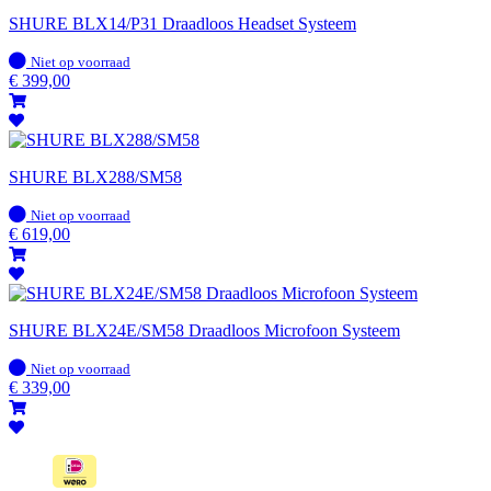
SHURE BLX14/P31 Draadloos Headset Systeem
Op
Niet op voorraad
voorraad
€
399,00
SHURE BLX288/SM58
Op
Niet op voorraad
voorraad
€
619,00
SHURE BLX24E/SM58 Draadloos Microfoon Systeem
Op
Niet op voorraad
voorraad
€
339,00