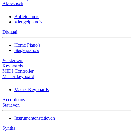
Akoestisch
Buffetpiano's
Vleugelpiano's
Digitaal
Home Piano's
Stage piano's
Versterkers
Keyboards
MIDI-Controller
Master-keyboard
Master Keyboards
Accordeons
Statieven
Instrumentenstatieven
Synths