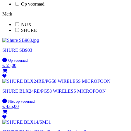
Op voorraad
Merk
NUX
SHURE
SHURE SB903
Op
Op voorraad
voorraad
€
55,00
SHURE BLX24RE/PG58 WIRELESS MICROFOON
Op
Niet op voorraad
voorraad
€
435,00