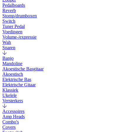
Pedalboards
Reverb
Stomp/drumboxen
Switch
Tuner Pedal
Voedingen
Volume-/expressie
Wah
Snaren
Banjo
Mandoline
Akoestische Basgitaar
Akoestisch
Elektrische Bas
Elektrische Gitaar
Klassiek
Ukelele
Versterkers
Accessoires
Amp Heads
Combo's
Covers