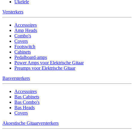
Ukelele
Versterkers
Accessoires
Amp Heads
Combo's
Covers
Footswitch
Cabinets
Pedalboard-amps
Power Amps voor Elektrische Gitaar
Preamps voor Elektrische Gitaar
Basversterkers
Accessoires
Bas Cabinets
Bas Combo's
Bas Heads
Covers
Akoestische Gitaarversterkers