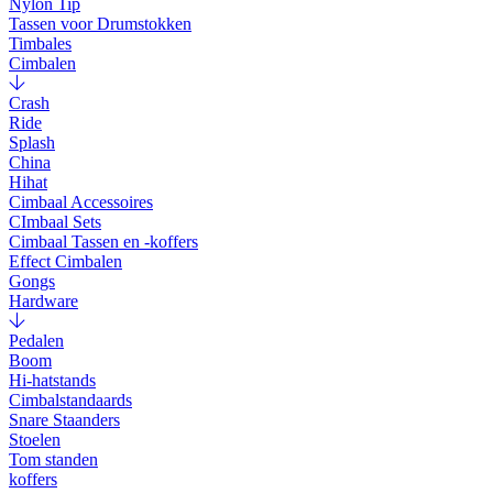
Nylon Tip
Tassen voor Drumstokken
Timbales
Cimbalen
Crash
Ride
Splash
China
Hihat
Cimbaal Accessoires
CImbaal Sets
Cimbaal Tassen en -koffers
Effect Cimbalen
Gongs
Hardware
Pedalen
Boom
Hi-hatstands
Cimbalstandaards
Snare Staanders
Stoelen
Tom standen
koffers