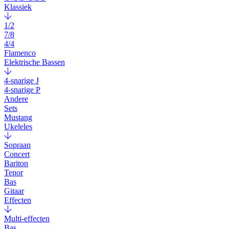
Klassiek
1/2
7/8
4/4
Flamenco
Elektrische Bassen
4-snarige J
4-snarige P
Andere
Sets
Mustang
Ukeleles
Sopraan
Concert
Bariton
Tenor
Bas
Gitaar
Effecten
Multi-effecten
Bas