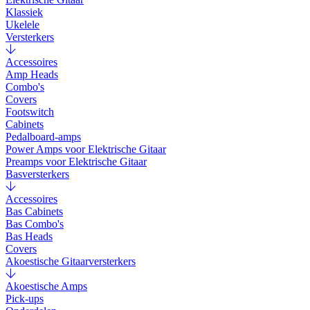
Klassiek
Ukelele
Versterkers
Accessoires
Amp Heads
Combo's
Covers
Footswitch
Cabinets
Pedalboard-amps
Power Amps voor Elektrische Gitaar
Preamps voor Elektrische Gitaar
Basversterkers
Accessoires
Bas Cabinets
Bas Combo's
Bas Heads
Covers
Akoestische Gitaarversterkers
Akoestische Amps
Pick-ups