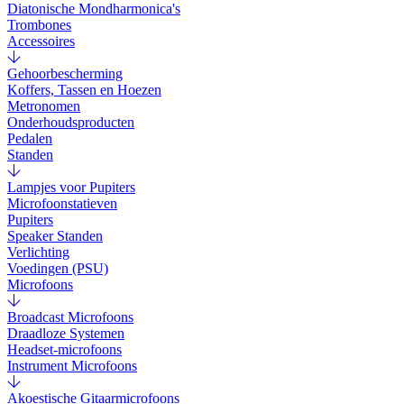
Diatonische Mondharmonica's
Trombones
Accessoires
Gehoorbescherming
Koffers, Tassen en Hoezen
Metronomen
Onderhoudsproducten
Pedalen
Standen
Lampjes voor Pupiters
Microfoonstatieven
Pupiters
Speaker Standen
Verlichting
Voedingen (PSU)
Microfoons
Broadcast Microfoons
Draadloze Systemen
Headset-microfoons
Instrument Microfoons
Akoestische Gitaarmicrofoons