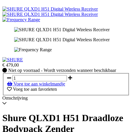
€
479,00
Niet
Niet op voorraad - Wordt verzonden wanneer beschikbaar
op
voorraad
Voeg toe aan winkelmandje
-
Voeg toe aan favorieten
Wordt
verzonden
Omschrijving
wanneer
beschikbaar
Shure QLXD1 H51 Draadloze
Bodypack Zender