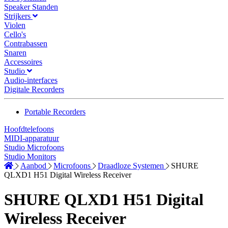
Speaker Standen
Strijkers
Violen
Cello's
Contrabassen
Snaren
Accessoires
Studio
Audio-interfaces
Digitale Recorders
Portable Recorders
Hoofdtelefoons
MIDI-apparatuur
Studio Microfoons
Studio Monitors
Aanbod
Microfoons
Draadloze Systemen
SHURE
QLXD1 H51 Digital Wireless Receiver
SHURE QLXD1 H51 Digital
Wireless Receiver