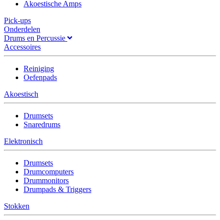
Akoestische Amps
Pick-ups
Onderdelen
Drums en Percussie
Accessoires
Reiniging
Oefenpads
Akoestisch
Drumsets
Snaredrums
Elektronisch
Drumsets
Drumcomputers
Drummonitors
Drumpads & Triggers
Stokken