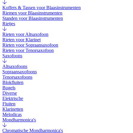
Koffers & Tassen voor Blaasinstrumenten
Riemen voor Blaasinstrumenten
Standen voor Blaasinstrumenten
Rietjes
Rieten voor Altsaxofoon
Rieten voor Klarinet
Rieten voor Sopraansaxofoon
Rieten voor Tenorsaxofoon
Saxofoons
Altsaxofoons
Sopraansaxofoons
Tenorsaxofoons
Blokfluiten
Bugels
Diverse
Elektrische
Fluiten
Klarinetten
Melodicas
Mondharmonica's
Chromatische Mondharmonica's