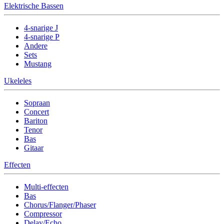
Elektrische Bassen
4-snarige J
4-snarige P
Andere
Sets
Mustang
Ukeleles
Sopraan
Concert
Bariton
Tenor
Bas
Gitaar
Effecten
Multi-effecten
Bas
Chorus/Flanger/Phaser
Compressor
Delay/Echo