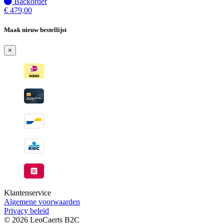
wanneer
Niet
Backorder
beschikbaar
op
€
479,00
voorraad
-
Maak nieuw bestellijst
Wordt
verzonden
×
wanneer
beschikbaar
Klantenservice
Algemene voorwaarden
Privacy beleid
© 2026 LeoCaerts B2C