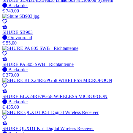
SHURE SLXD24E/Beta58 Draadloos Microfoon Systeem
wanneer
Niet
Backorder
beschikbaar
op
€
749,00
voorraad
-
Wordt
verzonden
SHURE SB903
wanneer
Op
Op voorraad
beschikbaar
voorraad
€
55,00
SHURE PA 805 SWB - Richtantenne
Niet
Backorder
op
€
379,00
voorraad
-
Wordt
verzonden
SHURE BLX24RE/PG58 WIRELESS MICROFOON
wanneer
Niet
Backorder
beschikbaar
op
€
435,00
voorraad
-
Wordt
verzonden
SHURE QLXD1 K51 Digital Wireless Receiver