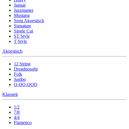
Jaguar
Jazzmaster
Mustang
Semi Akoestisch
Signature
Single Cut
ST Style
T Style
Akoestisch
12 String
Dreadnought
Folk
Jumbo
O-OO-OOO
Klassiek
1/2
7/8
4/4
Flamenco