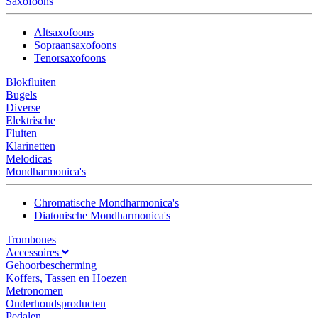
Saxofoons
Altsaxofoons
Sopraansaxofoons
Tenorsaxofoons
Blokfluiten
Bugels
Diverse
Elektrische
Fluiten
Klarinetten
Melodicas
Mondharmonica's
Chromatische Mondharmonica's
Diatonische Mondharmonica's
Trombones
Accessoires
Gehoorbescherming
Koffers, Tassen en Hoezen
Metronomen
Onderhoudsproducten
Pedalen