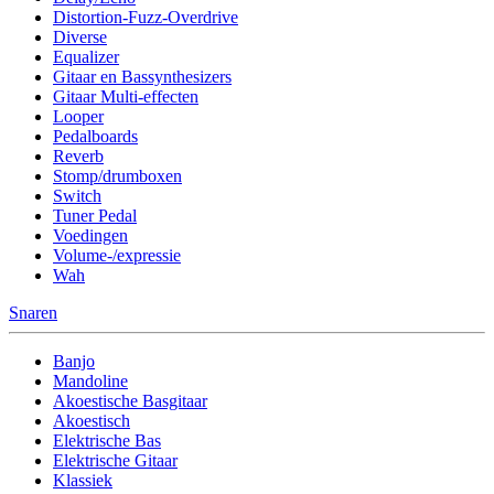
Distortion-Fuzz-Overdrive
Diverse
Equalizer
Gitaar en Bassynthesizers
Gitaar Multi-effecten
Looper
Pedalboards
Reverb
Stomp/drumboxen
Switch
Tuner Pedal
Voedingen
Volume-/expressie
Wah
Snaren
Banjo
Mandoline
Akoestische Basgitaar
Akoestisch
Elektrische Bas
Elektrische Gitaar
Klassiek