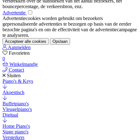
verstrekken over de statistieken van het aantal bezoekers, het
bouncepercentage, de verkeersbron, enz.
Advertentie
Advertentiecookies worden gebruikt om bezoekers
gepersonaliseerde advertenties te bezorgen op basis van de eerder
bezochte pagina's en om de effectiviteit van de advertentiecampagne
te analyseren.
Accepteer alle cookies
Opslaan
Aanmelden
Favorieten
0
Winkelmandje
Contact
Sluiten
Piano's & Keys
Akoestisch
Buffetpiano's
Vleugelpiano's
Digitaal
Home Piano's
Stage piano's
Versterkers