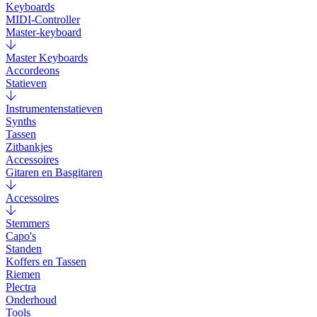
Keyboards
MIDI-Controller
Master-keyboard
Master Keyboards
Accordeons
Statieven
Instrumentenstatieven
Synths
Tassen
Zitbankjes
Accessoires
Gitaren en Basgitaren
Accessoires
Stemmers
Capo's
Standen
Koffers en Tassen
Riemen
Plectra
Onderhoud
Tools