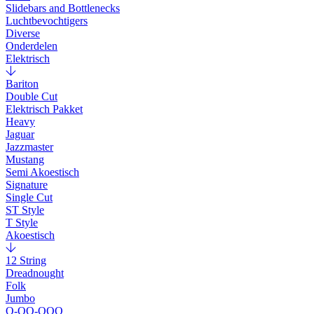
Slidebars and Bottlenecks
Luchtbevochtigers
Diverse
Onderdelen
Elektrisch
Bariton
Double Cut
Elektrisch Pakket
Heavy
Jaguar
Jazzmaster
Mustang
Semi Akoestisch
Signature
Single Cut
ST Style
T Style
Akoestisch
12 String
Dreadnought
Folk
Jumbo
O-OO-OOO