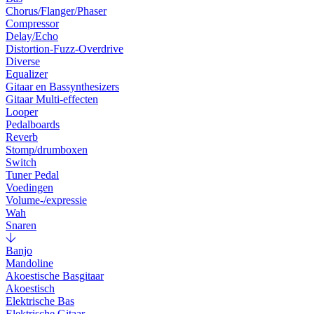
Chorus/Flanger/Phaser
Compressor
Delay/Echo
Distortion-Fuzz-Overdrive
Diverse
Equalizer
Gitaar en Bassynthesizers
Gitaar Multi-effecten
Looper
Pedalboards
Reverb
Stomp/drumboxen
Switch
Tuner Pedal
Voedingen
Volume-/expressie
Wah
Snaren
Banjo
Mandoline
Akoestische Basgitaar
Akoestisch
Elektrische Bas
Elektrische Gitaar