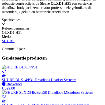
robuuste constructie is de
Shure QLXD1 H51
een eersteklas
draadloze bodypack zender voor professionele gebruikers die
uitzonderlijk geluid en betrouwbaarheid eisen.
Specificaties
Referentienummer:
QLXD1 H51
Merk:
SHURE
Garantie: 3 jaar
Gerelateerde producten
SHURE BLX14/P31 Draadloos Headset Systeem
Niet
Backorder
op
€
399,00
voorraad
-
Wordt
verzonden