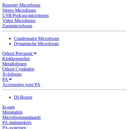
Reporter Microfoons
Stereo Microfoons
USB/Podcast-microfoons
Video Microfoons
Zangmicrofoons
Condensator Microfoons
Dynamische Microfoons
Orkest Percussie
Klokkenspelen
Metallofonen
Orkest Cymbalen
Xylofoons
PA
Accessoires voor PA
DI-Boxen
In-ears
Mengtafels
Microfoonstandaards
PA-luidsprekers
PA-systemen