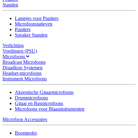
Standen
Lampjes voor Pupiters
Microfoonstatieven
Pupiters
Speaker Standen
Verlichting
Voedingen (PSU)
Microfoons
Broadcast Microfoons
Draadloze Systemen
Headset-microfoons
Instrument Microfoons
Akoestische Gitaarmicrofoons
Drummicrofoons
Gitaar en Basmicrofoons
Microfoons voor Blaasinstrumenten
Microfoon Accessoires
Boompoles