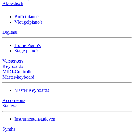
Akoestisch
Buffetpiano's
Vleugelpiano's
Digitaal
Home Piano's
Stage piano's
Versterkers
Keyboards
MIDI-Controller
Master-keyboard
Master Keyboards
Accordeons
Statieven
Instrumentenstatieven
Synths