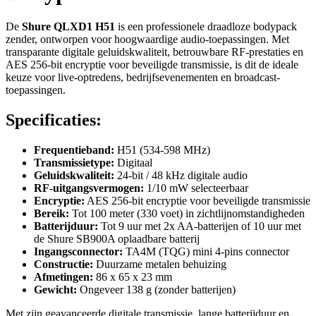
De
Shure QLXD1 H51
is een professionele draadloze bodypack
zender, ontworpen voor hoogwaardige audio-toepassingen. Met
transparante digitale geluidskwaliteit, betrouwbare RF-prestaties en
AES 256-bit encryptie voor beveiligde transmissie, is dit de ideale
keuze voor live-optredens, bedrijfsevenementen en broadcast-
toepassingen.
Specificaties:
Frequentieband:
H51 (534-598 MHz)
Transmissietype:
Digitaal
Geluidskwaliteit:
24-bit / 48 kHz digitale audio
RF-uitgangsvermogen:
1/10 mW selecteerbaar
Encryptie:
AES 256-bit encryptie voor beveiligde transmissie
Bereik:
Tot 100 meter (330 voet) in zichtlijnomstandigheden
Batterijduur:
Tot 9 uur met 2x AA-batterijen of 10 uur met
de Shure SB900A oplaadbare batterij
Ingangsconnector:
TA4M (TQG) mini 4-pins connector
Constructie:
Duurzame metalen behuizing
Afmetingen:
86 x 65 x 23 mm
Gewicht:
Ongeveer 138 g (zonder batterijen)
Met zijn geavanceerde digitale transmissie, lange batterijduur en