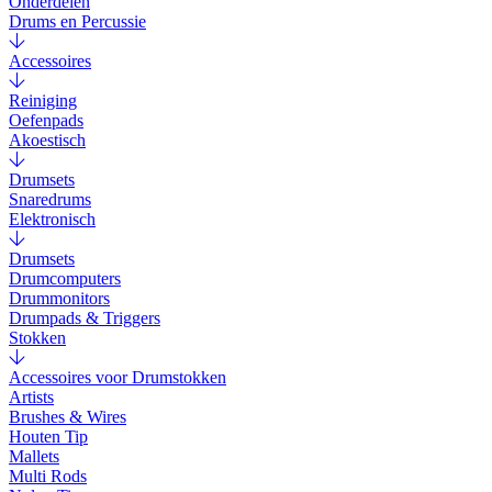
Onderdelen
Drums en Percussie
Accessoires
Reiniging
Oefenpads
Akoestisch
Drumsets
Snaredrums
Elektronisch
Drumsets
Drumcomputers
Drummonitors
Drumpads & Triggers
Stokken
Accessoires voor Drumstokken
Artists
Brushes & Wires
Houten Tip
Mallets
Multi Rods