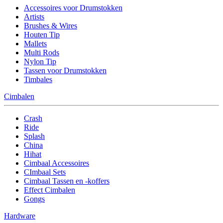
Accessoires voor Drumstokken
Artists
Brushes & Wires
Houten Tip
Mallets
Multi Rods
Nylon Tip
Tassen voor Drumstokken
Timbales
Cimbalen
Crash
Ride
Splash
China
Hihat
Cimbaal Accessoires
CImbaal Sets
Cimbaal Tassen en -koffers
Effect Cimbalen
Gongs
Hardware