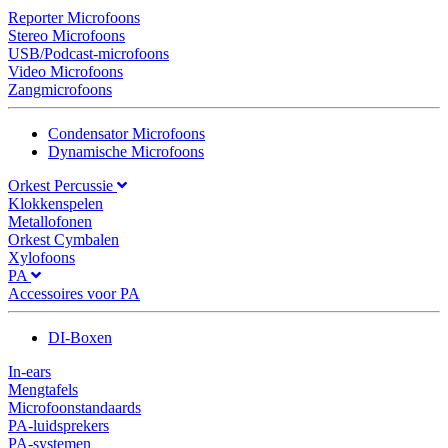
Reporter Microfoons
Stereo Microfoons
USB/Podcast-microfoons
Video Microfoons
Zangmicrofoons
Condensator Microfoons
Dynamische Microfoons
Orkest Percussie
Klokkenspelen
Metallofonen
Orkest Cymbalen
Xylofoons
PA
Accessoires voor PA
DI-Boxen
In-ears
Mengtafels
Microfoonstandaards
PA-luidsprekers
PA-systemen