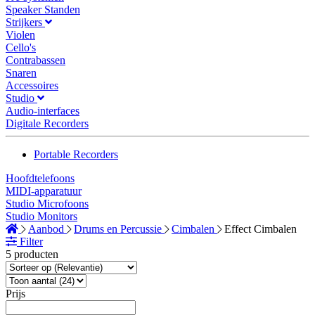
Speaker Standen
Strijkers
Violen
Cello's
Contrabassen
Snaren
Accessoires
Studio
Audio-interfaces
Digitale Recorders
Portable Recorders
Hoofdtelefoons
MIDI-apparatuur
Studio Microfoons
Studio Monitors
Aanbod
Drums en Percussie
Cimbalen
Effect Cimbalen
Filter
5 producten
Prijs