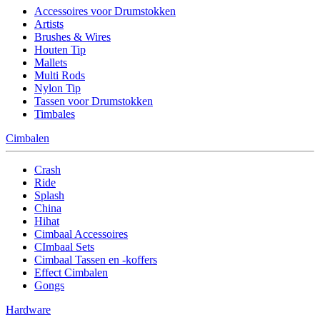
Accessoires voor Drumstokken
Artists
Brushes & Wires
Houten Tip
Mallets
Multi Rods
Nylon Tip
Tassen voor Drumstokken
Timbales
Cimbalen
Crash
Ride
Splash
China
Hihat
Cimbaal Accessoires
CImbaal Sets
Cimbaal Tassen en -koffers
Effect Cimbalen
Gongs
Hardware