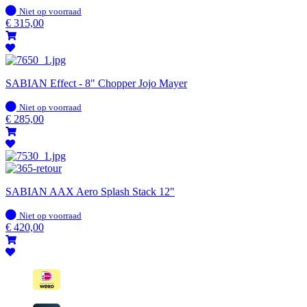
Op
Niet op voorraad
voorraad
€
315,00
SABIAN Effect - 8" Chopper Jojo Mayer
Op
Niet op voorraad
voorraad
€
285,00
SABIAN AAX Aero Splash Stack 12"
Op
Niet op voorraad
voorraad
€
420,00