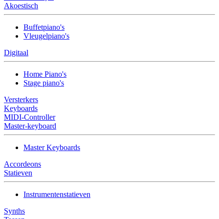
Akoestisch
Buffetpiano's
Vleugelpiano's
Digitaal
Home Piano's
Stage piano's
Versterkers
Keyboards
MIDI-Controller
Master-keyboard
Master Keyboards
Accordeons
Statieven
Instrumentenstatieven
Synths