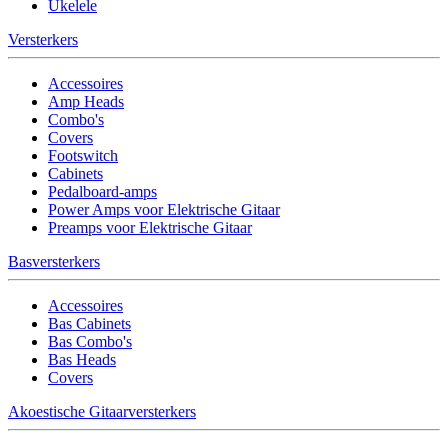
Ukelele
Versterkers
Accessoires
Amp Heads
Combo's
Covers
Footswitch
Cabinets
Pedalboard-amps
Power Amps voor Elektrische Gitaar
Preamps voor Elektrische Gitaar
Basversterkers
Accessoires
Bas Cabinets
Bas Combo's
Bas Heads
Covers
Akoestische Gitaarversterkers