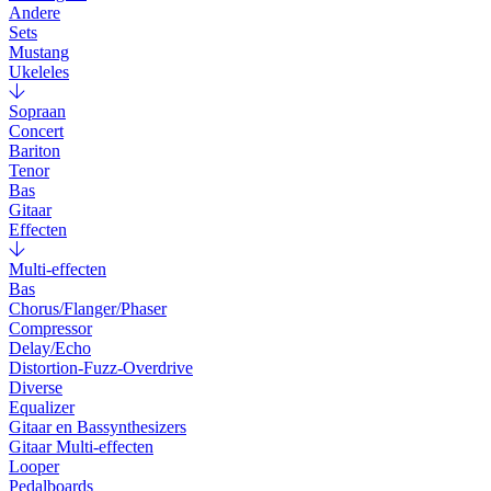
Andere
Sets
Mustang
Ukeleles
Sopraan
Concert
Bariton
Tenor
Bas
Gitaar
Effecten
Multi-effecten
Bas
Chorus/Flanger/Phaser
Compressor
Delay/Echo
Distortion-Fuzz-Overdrive
Diverse
Equalizer
Gitaar en Bassynthesizers
Gitaar Multi-effecten
Looper
Pedalboards