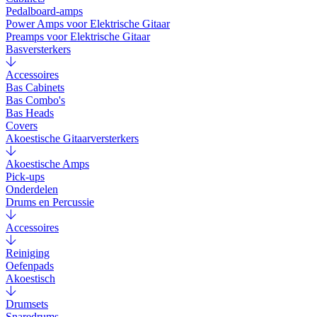
Pedalboard-amps
Power Amps voor Elektrische Gitaar
Preamps voor Elektrische Gitaar
Basversterkers
Accessoires
Bas Cabinets
Bas Combo's
Bas Heads
Covers
Akoestische Gitaarversterkers
Akoestische Amps
Pick-ups
Onderdelen
Drums en Percussie
Accessoires
Reiniging
Oefenpads
Akoestisch
Drumsets
Snaredrums