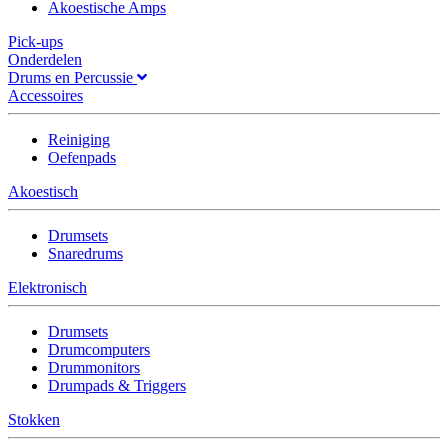
Akoestische Amps
Pick-ups
Onderdelen
Drums en Percussie
Accessoires
Reiniging
Oefenpads
Akoestisch
Drumsets
Snaredrums
Elektronisch
Drumsets
Drumcomputers
Drummonitors
Drumpads & Triggers
Stokken