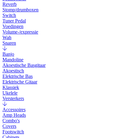
Reverb
Stomp/drumboxen
Switch
Tuner Pedal
Voedingen
Volume-/expressie
Wah
Snaren
Banjo
Mandoline
Akoestische Basgitaar
Akoestisch
Elektrische Bas
Elektrische Gitaar
Klassiek
Ukelele
Versterkers
Accessoires
Amp Heads
Combo's
Covers
Footswitch
Cabinets