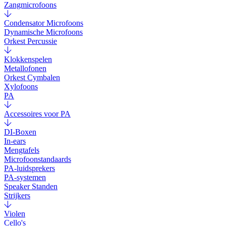
Zangmicrofoons
Condensator Microfoons
Dynamische Microfoons
Orkest Percussie
Klokkenspelen
Metallofonen
Orkest Cymbalen
Xylofoons
PA
Accessoires voor PA
DI-Boxen
In-ears
Mengtafels
Microfoonstandaards
PA-luidsprekers
PA-systemen
Speaker Standen
Strijkers
Violen
Cello's