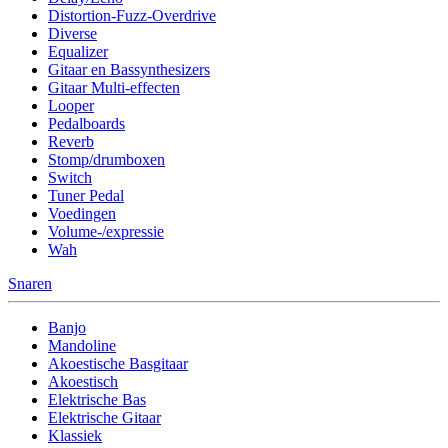
Distortion-Fuzz-Overdrive
Diverse
Equalizer
Gitaar en Bassynthesizers
Gitaar Multi-effecten
Looper
Pedalboards
Reverb
Stomp/drumboxen
Switch
Tuner Pedal
Voedingen
Volume-/expressie
Wah
Snaren
Banjo
Mandoline
Akoestische Basgitaar
Akoestisch
Elektrische Bas
Elektrische Gitaar
Klassiek