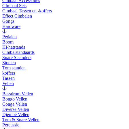
Cimbaal Accessoires
CImbaal Sets
Cimbaal Tassen en -koffers
Effect Cimbalen
Gongs
Hardware
Pedalen
Boom
Hi-hatstands
Cimbalstandaards
Snare Staanders
Stoelen
Tom standen
koffers
Tassen
Vellen
Bassdrum Vellen
Bongo Vellen
Conga Vellen
Diverse Vellen
Djembé Vellen
Tom & Snare Vellen
Percussie