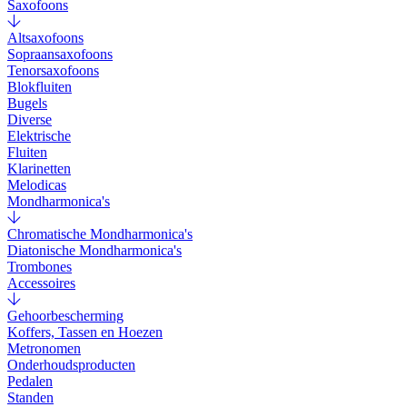
Saxofoons
Altsaxofoons
Sopraansaxofoons
Tenorsaxofoons
Blokfluiten
Bugels
Diverse
Elektrische
Fluiten
Klarinetten
Melodicas
Mondharmonica's
Chromatische Mondharmonica's
Diatonische Mondharmonica's
Trombones
Accessoires
Gehoorbescherming
Koffers, Tassen en Hoezen
Metronomen
Onderhoudsproducten
Pedalen
Standen