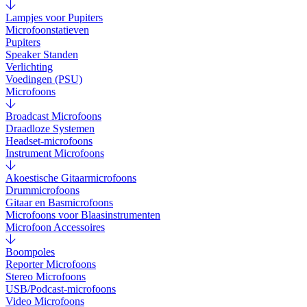
Lampjes voor Pupiters
Microfoonstatieven
Pupiters
Speaker Standen
Verlichting
Voedingen (PSU)
Microfoons
Broadcast Microfoons
Draadloze Systemen
Headset-microfoons
Instrument Microfoons
Akoestische Gitaarmicrofoons
Drummicrofoons
Gitaar en Basmicrofoons
Microfoons voor Blaasinstrumenten
Microfoon Accessoires
Boompoles
Reporter Microfoons
Stereo Microfoons
USB/Podcast-microfoons
Video Microfoons