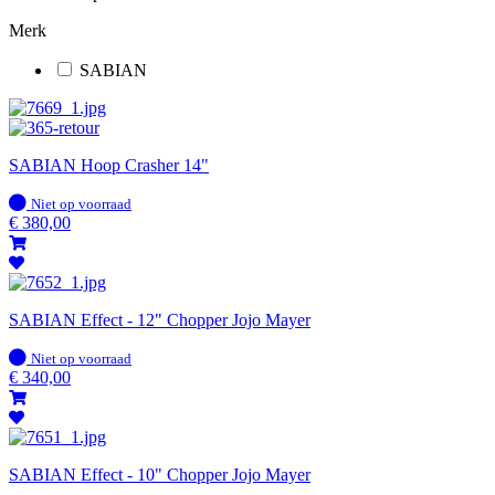
Merk
SABIAN
SABIAN Hoop Crasher 14"
Op
Niet op voorraad
voorraad
€
380,00
SABIAN Effect - 12" Chopper Jojo Mayer
Op
Niet op voorraad
voorraad
€
340,00
SABIAN Effect - 10" Chopper Jojo Mayer