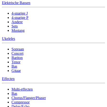
Elektrische Bassen
4-snarige J
4-snarige P
Andere
Sets
Mustang
Ukeleles
Sopraan
Concert
Bariton
Tenor
Bas
Gitaar
Effecten
Multi-effecten
Bas
Chorus/Flanger/Phaser
Compressor
Delay/Echo