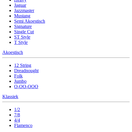
Jaguar
Jazzmaster
Mustang
Semi Akoestisch
Signature
Single Cut
ST Style
T Style
Akoestisch
12 String
Dreadnought
Folk
Jumbo
O-OO-OOO
Klassiek
1/2
7/8
4/4
Flamenco