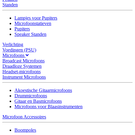
Standen
Lampjes voor Pupiters
Microfoonstatieven
Pupiters
Speaker Standen
Verlichting
Voedingen (PSU)
Microfoons
Broadcast Microfoons
Draadloze Systemen
Headset-microfoons
Instrument Microfoons
Akoestische Gitaarmicrofoons
Drummicrofoons
Gitaar en Basmicrofoons
Microfoons voor Blaasinstrumenten
Microfoon Accessoires
Boompoles