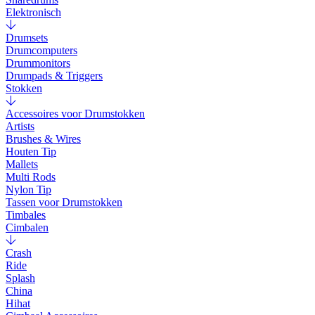
Elektronisch
Drumsets
Drumcomputers
Drummonitors
Drumpads & Triggers
Stokken
Accessoires voor Drumstokken
Artists
Brushes & Wires
Houten Tip
Mallets
Multi Rods
Nylon Tip
Tassen voor Drumstokken
Timbales
Cimbalen
Crash
Ride
Splash
China
Hihat