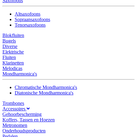
Saxofoons
Altsaxofoons
Sopraansaxofoons
Tenorsaxofoons
Blokfluiten
Bugels
Diverse
Elektrische
Fluiten
Klarinetten
Melodicas
Mondharmonica's
Chromatische Mondharmonica's
Diatonische Mondharmonica's
Trombones
Accessoires
Gehoorbescherming
Koffers, Tassen en Hoezen
Metronomen
Onderhoudsproducten
Pedalen