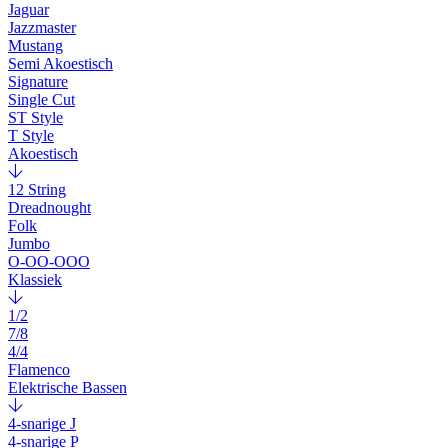
Jaguar
Jazzmaster
Mustang
Semi Akoestisch
Signature
Single Cut
ST Style
T Style
Akoestisch
12 String
Dreadnought
Folk
Jumbo
O-OO-OOO
Klassiek
1/2
7/8
4/4
Flamenco
Elektrische Bassen
4-snarige J
4-snarige P