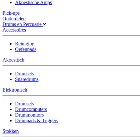
Akoestische Amps
Pick-ups
Onderdelen
Drums en Percussie
Accessoires
Reiniging
Oefenpads
Akoestisch
Drumsets
Snaredrums
Elektronisch
Drumsets
Drumcomputers
Drummonitors
Drumpads & Triggers
Stokken