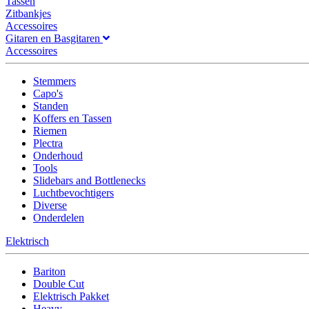
Tassen
Zitbankjes
Accessoires
Gitaren en Basgitaren
Accessoires
Stemmers
Capo's
Standen
Koffers en Tassen
Riemen
Plectra
Onderhoud
Tools
Slidebars and Bottlenecks
Luchtbevochtigers
Diverse
Onderdelen
Elektrisch
Bariton
Double Cut
Elektrisch Pakket
Heavy