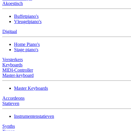
Akoestisch
Buffetpiano's
Vleugelpiano's
Digitaal
Home Piano's
Stage piano's
Versterkers
Keyboards
MIDI-Controller
Master-keyboard
Master Keyboards
Accordeons
Statieven
Instrumentenstatieven
Synths