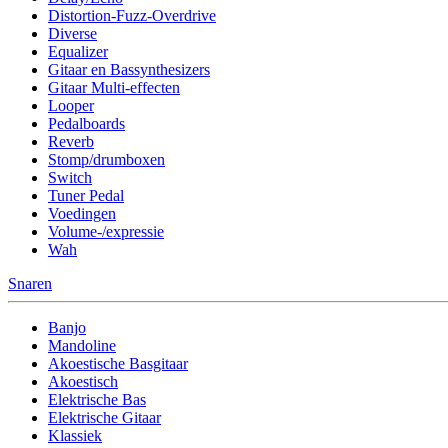
Distortion-Fuzz-Overdrive
Diverse
Equalizer
Gitaar en Bassynthesizers
Gitaar Multi-effecten
Looper
Pedalboards
Reverb
Stomp/drumboxen
Switch
Tuner Pedal
Voedingen
Volume-/expressie
Wah
Snaren
Banjo
Mandoline
Akoestische Basgitaar
Akoestisch
Elektrische Bas
Elektrische Gitaar
Klassiek