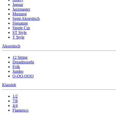
Jaguar
Jazzmaster
Mustang
Semi Akoestisch
Signature
Single Cut
ST Style
T Style
Akoestisch
12 String
Dreadnought
Folk
Jumbo
O-OO-OOO
Klassiek
1/2
7/8
4/4
Flamenco