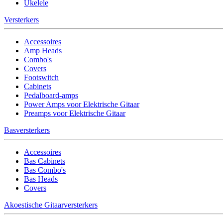
Ukelele
Versterkers
Accessoires
Amp Heads
Combo's
Covers
Footswitch
Cabinets
Pedalboard-amps
Power Amps voor Elektrische Gitaar
Preamps voor Elektrische Gitaar
Basversterkers
Accessoires
Bas Cabinets
Bas Combo's
Bas Heads
Covers
Akoestische Gitaarversterkers