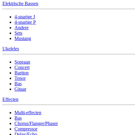
Elektrische Bassen
4-snarige J
4-snarige P
Andere
Sets
Mustang
Ukeleles
Sopraan
Concert
Bariton
Tenor
Bas
Gitaar
Effecten
Multi-effecten
Bas
Chorus/Flanger/Phaser
Compressor
Delay/Echo