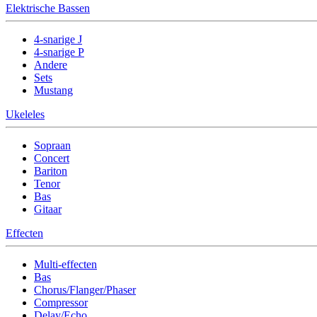
Elektrische Bassen
4-snarige J
4-snarige P
Andere
Sets
Mustang
Ukeleles
Sopraan
Concert
Bariton
Tenor
Bas
Gitaar
Effecten
Multi-effecten
Bas
Chorus/Flanger/Phaser
Compressor
Delay/Echo