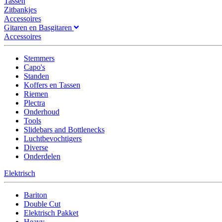
Tassen
Zitbankjes
Accessoires
Gitaren en Basgitaren
Accessoires
Stemmers
Capo's
Standen
Koffers en Tassen
Riemen
Plectra
Onderhoud
Tools
Slidebars and Bottlenecks
Luchtbevochtigers
Diverse
Onderdelen
Elektrisch
Bariton
Double Cut
Elektrisch Pakket
Heavy