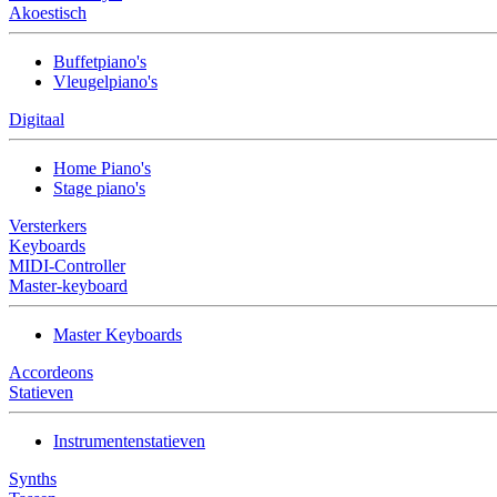
Akoestisch
Buffetpiano's
Vleugelpiano's
Digitaal
Home Piano's
Stage piano's
Versterkers
Keyboards
MIDI-Controller
Master-keyboard
Master Keyboards
Accordeons
Statieven
Instrumentenstatieven
Synths