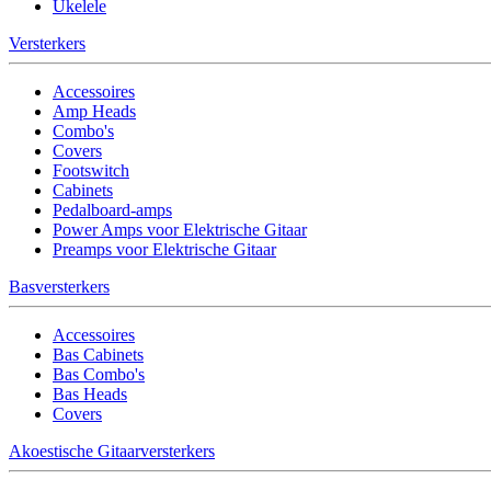
Ukelele
Versterkers
Accessoires
Amp Heads
Combo's
Covers
Footswitch
Cabinets
Pedalboard-amps
Power Amps voor Elektrische Gitaar
Preamps voor Elektrische Gitaar
Basversterkers
Accessoires
Bas Cabinets
Bas Combo's
Bas Heads
Covers
Akoestische Gitaarversterkers