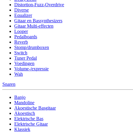
Distortion-Fuzz-Overdrive
Diverse
Equalizer
Gitaar en Bassynthesizers
Gitaar Multi-effecten
Looper
Pedalboards
Reverb
Stomp/drumboxen
Switch
Tuner Pedal
Voedingen
Volume-/expressie
Wah
Snaren
Banjo
Mandoline
Akoestische Basgitaar
Akoestisch
Elektrische Bas
Elektrische Gitaar
Klassiek