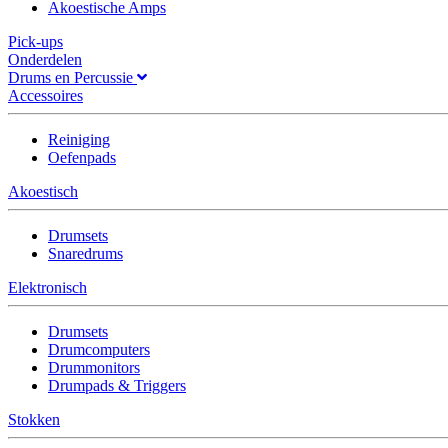
Akoestische Amps
Pick-ups
Onderdelen
Drums en Percussie
Accessoires
Reiniging
Oefenpads
Akoestisch
Drumsets
Snaredrums
Elektronisch
Drumsets
Drumcomputers
Drummonitors
Drumpads & Triggers
Stokken