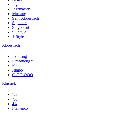
Jaguar
Jazzmaster
Mustang
Semi Akoestisch
Signature
Single Cut
ST Style
T Style
Akoestisch
12 String
Dreadnought
Folk
Jumbo
O-OO-OOO
Klassiek
1/2
7/8
4/4
Flamenco