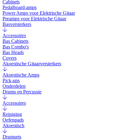
Cabinets
Pedalboard-amps
Power Amps voor Elektrische Gitaar
Preamps voor Elektrische Gitaar
Basversterkers
Accessoires
Bas Cabinets
Bas Combo's
Bas Heads
Covers
Akoestische Gitaarversterkers
Akoestische Amps
Pick-ups
Onderdelen
Drums en Percussie
Accessoires
Reiniging
Oefenpads
Akoestisch
Drumsets