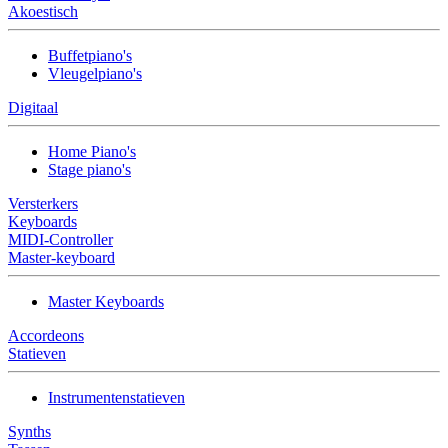
Akoestisch
Buffetpiano's
Vleugelpiano's
Digitaal
Home Piano's
Stage piano's
Versterkers
Keyboards
MIDI-Controller
Master-keyboard
Master Keyboards
Accordeons
Statieven
Instrumentenstatieven
Synths