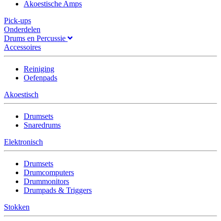
Akoestische Amps
Pick-ups
Onderdelen
Drums en Percussie
Accessoires
Reiniging
Oefenpads
Akoestisch
Drumsets
Snaredrums
Elektronisch
Drumsets
Drumcomputers
Drummonitors
Drumpads & Triggers
Stokken