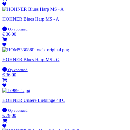
HOHNER Blues Harp MS - A
Op
Op voorraad
voorraad
€
36,00
HOHNER Blues Harp MS - G
Op
Op voorraad
voorraad
€
36,00
HOHNER Unsere Lieblinge 48 C
Op
Op voorraad
voorraad
€
79,00