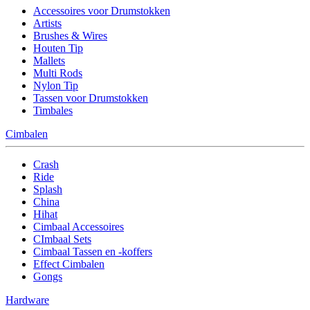
Accessoires voor Drumstokken
Artists
Brushes & Wires
Houten Tip
Mallets
Multi Rods
Nylon Tip
Tassen voor Drumstokken
Timbales
Cimbalen
Crash
Ride
Splash
China
Hihat
Cimbaal Accessoires
CImbaal Sets
Cimbaal Tassen en -koffers
Effect Cimbalen
Gongs
Hardware