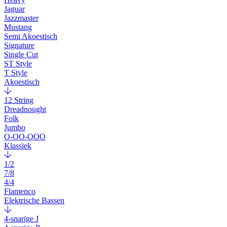
Jaguar
Jazzmaster
Mustang
Semi Akoestisch
Signature
Single Cut
ST Style
T Style
Akoestisch
12 String
Dreadnought
Folk
Jumbo
O-OO-OOO
Klassiek
1/2
7/8
4/4
Flamenco
Elektrische Bassen
4-snarige J