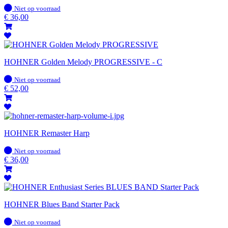
Op
Niet op voorraad
voorraad
€
36,00
HOHNER Golden Melody PROGRESSIVE - C
Op
Niet op voorraad
voorraad
€
52,00
HOHNER Remaster Harp
Op
Niet op voorraad
voorraad
€
36,00
HOHNER Blues Band Starter Pack
Op
Niet op voorraad