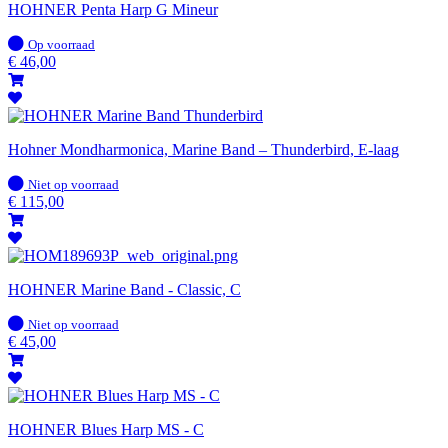
HOHNER Penta Harp G Mineur
Op
Op voorraad
voorraad
€
46,00
Hohner Mondharmonica, Marine Band – Thunderbird, E-laag
Op
Niet op voorraad
voorraad
€
115,00
HOHNER Marine Band - Classic, C
Op
Niet op voorraad
voorraad
€
45,00
HOHNER Blues Harp MS - C