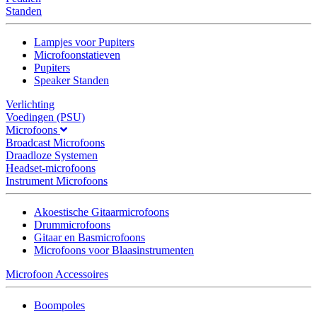
Standen
Lampjes voor Pupiters
Microfoonstatieven
Pupiters
Speaker Standen
Verlichting
Voedingen (PSU)
Microfoons
Broadcast Microfoons
Draadloze Systemen
Headset-microfoons
Instrument Microfoons
Akoestische Gitaarmicrofoons
Drummicrofoons
Gitaar en Basmicrofoons
Microfoons voor Blaasinstrumenten
Microfoon Accessoires
Boompoles