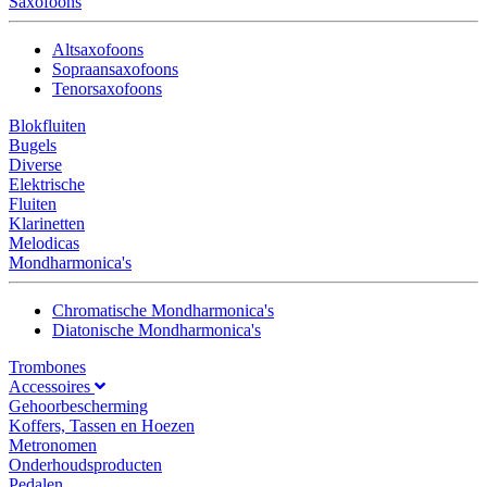
Saxofoons
Altsaxofoons
Sopraansaxofoons
Tenorsaxofoons
Blokfluiten
Bugels
Diverse
Elektrische
Fluiten
Klarinetten
Melodicas
Mondharmonica's
Chromatische Mondharmonica's
Diatonische Mondharmonica's
Trombones
Accessoires
Gehoorbescherming
Koffers, Tassen en Hoezen
Metronomen
Onderhoudsproducten
Pedalen