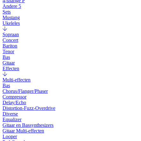
4-snarige P
Andere 5
Sets
Mustang
Ukeleles
Sopraan
Concert
Bariton
Tenor
Bas
Gitaar
Effecten
Multi-effecten
Bas
Chorus/Flanger/Phaser
Compressor
Delay/Echo
Distortion-Fuzz-Overdrive
Diverse
Equalizer
Gitaar en Bassynthesizers
Gitaar Multi-effecten
Looper