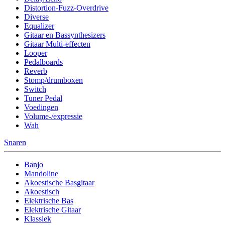
Distortion-Fuzz-Overdrive
Diverse
Equalizer
Gitaar en Bassynthesizers
Gitaar Multi-effecten
Looper
Pedalboards
Reverb
Stomp/drumboxen
Switch
Tuner Pedal
Voedingen
Volume-/expressie
Wah
Snaren
Banjo
Mandoline
Akoestische Basgitaar
Akoestisch
Elektrische Bas
Elektrische Gitaar
Klassiek