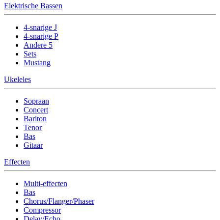
Elektrische Bassen
4-snarige J
4-snarige P
Andere 5
Sets
Mustang
Ukeleles
Sopraan
Concert
Bariton
Tenor
Bas
Gitaar
Effecten
Multi-effecten
Bas
Chorus/Flanger/Phaser
Compressor
Delay/Echo