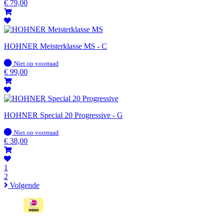
voorraad
€
79,00
HOHNER Meisterklasse MS - C
Op
Niet op voorraad
voorraad
€
99,00
HOHNER Special 20 Progressive - G
Op
Niet op voorraad
voorraad
€
38,00
1
2
Volgende