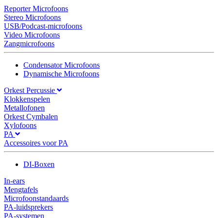
Reporter Microfoons
Stereo Microfoons
USB/Podcast-microfoons
Video Microfoons
Zangmicrofoons
Condensator Microfoons
Dynamische Microfoons
Orkest Percussie
Klokkenspelen
Metallofonen
Orkest Cymbalen
Xylofoons
PA
Accessoires voor PA
DI-Boxen
In-ears
Mengtafels
Microfoonstandaards
PA-luidsprekers
PA-systemen