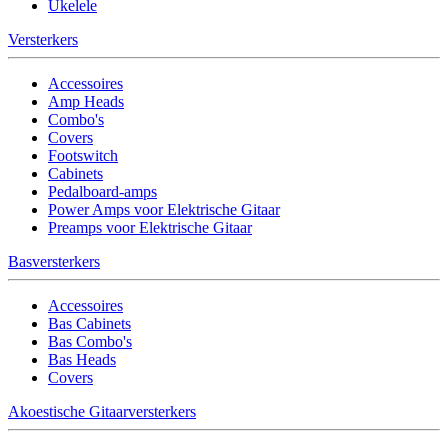
Ukelele
Versterkers
Accessoires
Amp Heads
Combo's
Covers
Footswitch
Cabinets
Pedalboard-amps
Power Amps voor Elektrische Gitaar
Preamps voor Elektrische Gitaar
Basversterkers
Accessoires
Bas Cabinets
Bas Combo's
Bas Heads
Covers
Akoestische Gitaarversterkers