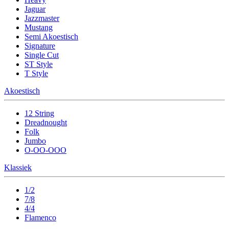
Jaguar
Jazzmaster
Mustang
Semi Akoestisch
Signature
Single Cut
ST Style
T Style
Akoestisch
12 String
Dreadnought
Folk
Jumbo
O-OO-OOO
Klassiek
1/2
7/8
4/4
Flamenco