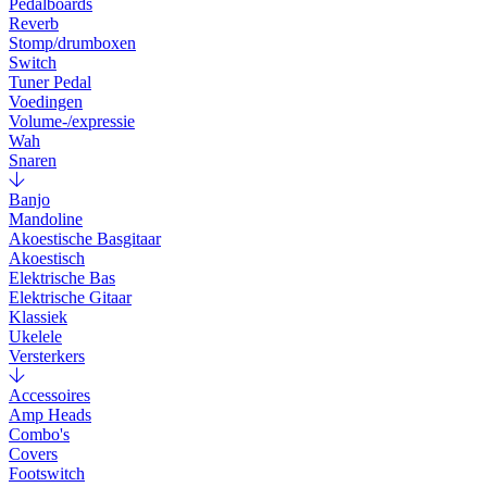
Pedalboards
Reverb
Stomp/drumboxen
Switch
Tuner Pedal
Voedingen
Volume-/expressie
Wah
Snaren
Banjo
Mandoline
Akoestische Basgitaar
Akoestisch
Elektrische Bas
Elektrische Gitaar
Klassiek
Ukelele
Versterkers
Accessoires
Amp Heads
Combo's
Covers
Footswitch