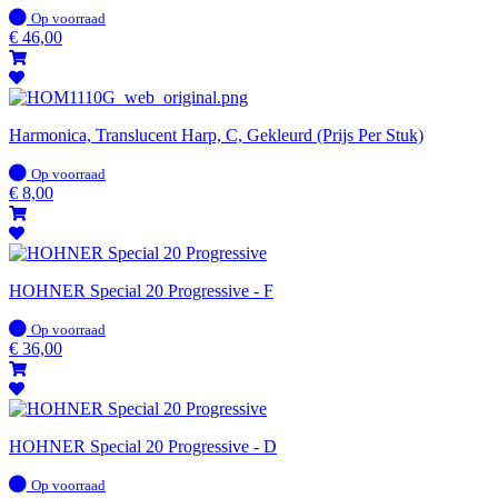
Op
Op voorraad
voorraad
€
46,00
Harmonica, Translucent Harp, C, Gekleurd (Prijs Per Stuk)
Op
Op voorraad
voorraad
€
8,00
HOHNER Special 20 Progressive - F
Op
Op voorraad
voorraad
€
36,00
HOHNER Special 20 Progressive - D
Op
Op voorraad