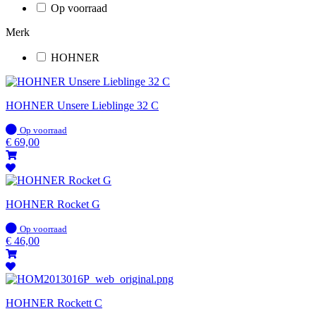
Op voorraad
Merk
HOHNER
HOHNER Unsere Lieblinge 32 C
Op
Op voorraad
voorraad
€
69,00
HOHNER Rocket G
Op
Op voorraad
voorraad
€
46,00
HOHNER Rockett C