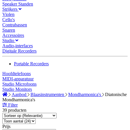
Speaker Standen
Strijkers
Violen
Cello's
Contrabassen
Snaren
Accessoires
Studio
Audio-interfaces
Digitale Recorders
Portable Recorders
Hoofdtelefoons
MIDI-apparatuur
Studio Microfoons
Studio Monitors
Aanbod
Blaasinstrumenten
Mondharmonica's
Diatonische
Mondharmonica's
Filter
39 producten
Prijs