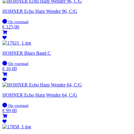
HOHNER Echo Harp Wender 96, C/G
Op
Op voorraad
voorraad
€
125,00
HOHNER Blues Band C
Op
Op voorraad
voorraad
€
16,00
HOHNER Echo Harp Wender 64, C/G
Op
Op voorraad
voorraad
€
99,00