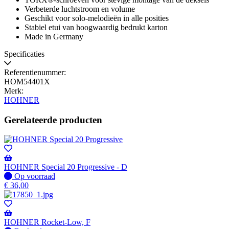
Verbeterde luchtstroom en volume
Geschikt voor solo-melodieën in alle posities
Stabiel etui van hoogwaardig bedrukt karton
Made in Germany
Specificaties
Referentienummer:
HOM54401X
Merk:
HOHNER
Gerelateerde producten
HOHNER Special 20 Progressive - D
Op
Op voorraad
voorraad
€
36,00
HOHNER Rocket-Low, F