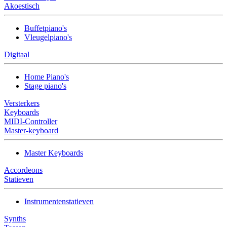
Akoestisch
Buffetpiano's
Vleugelpiano's
Digitaal
Home Piano's
Stage piano's
Versterkers
Keyboards
MIDI-Controller
Master-keyboard
Master Keyboards
Accordeons
Statieven
Instrumentenstatieven
Synths