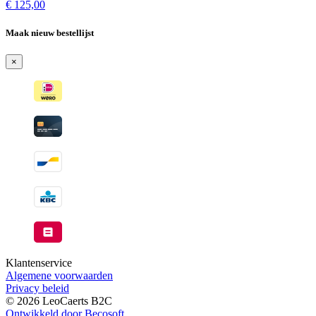
beschikbaar
voorraad
€
125,00
Maak nieuw bestellijst
×
Klantenservice
Algemene voorwaarden
Privacy beleid
© 2026 LeoCaerts B2C
Ontwikkeld door Becosoft