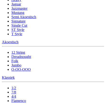
Jaguar
Jazzmaster
Mustang
Semi Akoestisch
Signature
Single Cut
ST Style
T Style
Akoestisch
12 String
Dreadnought
Folk
Jumbo
O-OO-OOO
Klassiek
1/2
7/8
4/4
Flamenco