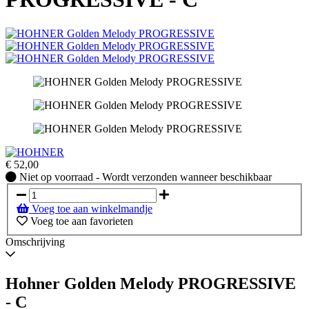
€
52,00
Niet
Niet op voorraad - Wordt verzonden wanneer beschikbaar
op
voorraad
Voeg toe aan winkelmandje
-
Voeg toe aan favorieten
Wordt
verzonden
Omschrijving
wanneer
beschikbaar
Hohner Golden Melody PROGRESSIVE
- C