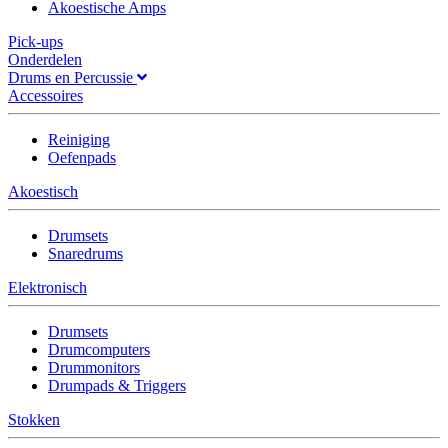
Akoestische Amps
Pick-ups
Onderdelen
Drums en Percussie
Accessoires
Reiniging
Oefenpads
Akoestisch
Drumsets
Snaredrums
Elektronisch
Drumsets
Drumcomputers
Drummonitors
Drumpads & Triggers
Stokken