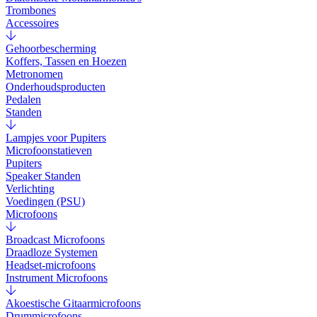
Trombones
Accessoires
Gehoorbescherming
Koffers, Tassen en Hoezen
Metronomen
Onderhoudsproducten
Pedalen
Standen
Lampjes voor Pupiters
Microfoonstatieven
Pupiters
Speaker Standen
Verlichting
Voedingen (PSU)
Microfoons
Broadcast Microfoons
Draadloze Systemen
Headset-microfoons
Instrument Microfoons
Akoestische Gitaarmicrofoons
Drummicrofoons