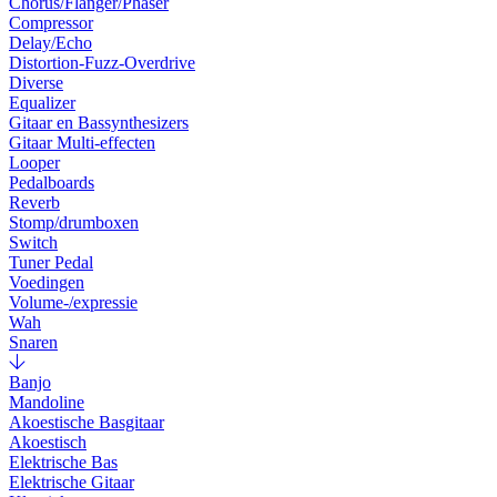
Chorus/Flanger/Phaser
Compressor
Delay/Echo
Distortion-Fuzz-Overdrive
Diverse
Equalizer
Gitaar en Bassynthesizers
Gitaar Multi-effecten
Looper
Pedalboards
Reverb
Stomp/drumboxen
Switch
Tuner Pedal
Voedingen
Volume-/expressie
Wah
Snaren
Banjo
Mandoline
Akoestische Basgitaar
Akoestisch
Elektrische Bas
Elektrische Gitaar