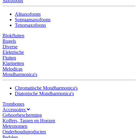
Saxofoons
Altsaxofoons
Sopraansaxofoons
Tenorsaxofoons
Blokfluiten
Bugels
Diverse
Elektrische
Fluiten
Klarinetten
Melodicas
Mondharmonica's
Chromatische Mondharmonica's
Diatonische Mondharmonica's
Trombones
Accessoires
Gehoorbescherming
Koffers, Tassen en Hoezen
Metronomen
Onderhoudsproducten
Pedalen