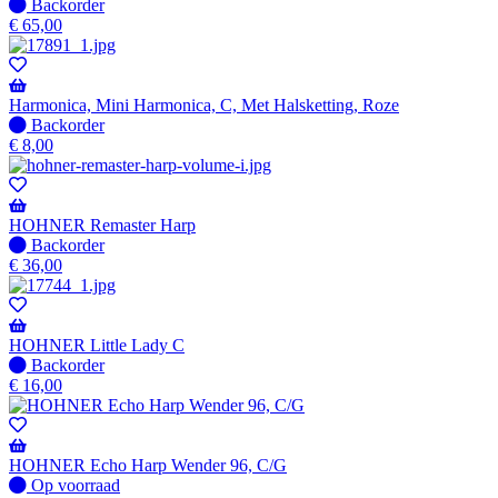
Niet
Backorder
op
€
65,00
voorraad
-
Wordt
verzonden
Harmonica, Mini Harmonica, C, Met Halsketting, Roze
wanneer
Niet
Backorder
beschikbaar
op
€
8,00
voorraad
-
Wordt
verzonden
HOHNER Remaster Harp
wanneer
Niet
Backorder
beschikbaar
op
€
36,00
voorraad
-
Wordt
verzonden
HOHNER Little Lady C
wanneer
Niet
Backorder
beschikbaar
op
€
16,00
voorraad
-
Wordt
verzonden
HOHNER Echo Harp Wender 96, C/G
wanneer
Op
Op voorraad