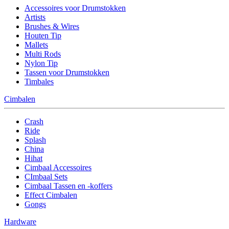
Accessoires voor Drumstokken
Artists
Brushes & Wires
Houten Tip
Mallets
Multi Rods
Nylon Tip
Tassen voor Drumstokken
Timbales
Cimbalen
Crash
Ride
Splash
China
Hihat
Cimbaal Accessoires
CImbaal Sets
Cimbaal Tassen en -koffers
Effect Cimbalen
Gongs
Hardware