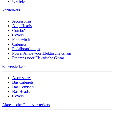
Ukelele
Versterkers
Accessoires
Amp Heads
Combo's
Covers
Footswitch
Cabinets
Pedalboard-amps
Power Amps voor Elektrische Gitaar
Preamps voor Elektrische Gitaar
Basversterkers
Accessoires
Bas Cabinets
Bas Combo's
Bas Heads
Covers
Akoestische Gitaarversterkers