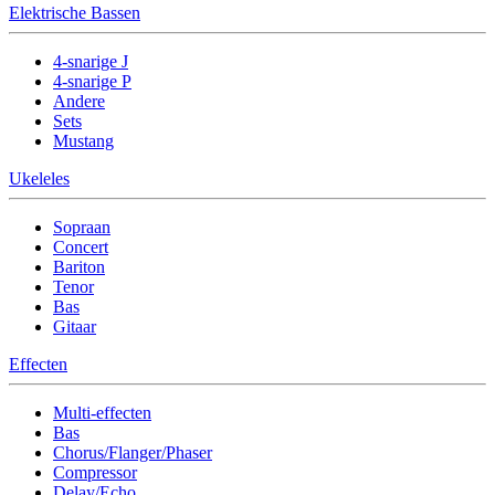
Elektrische Bassen
4-snarige J
4-snarige P
Andere
Sets
Mustang
Ukeleles
Sopraan
Concert
Bariton
Tenor
Bas
Gitaar
Effecten
Multi-effecten
Bas
Chorus/Flanger/Phaser
Compressor
Delay/Echo