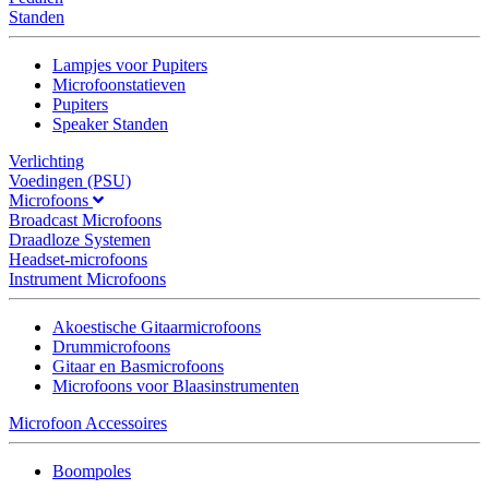
Standen
Lampjes voor Pupiters
Microfoonstatieven
Pupiters
Speaker Standen
Verlichting
Voedingen (PSU)
Microfoons
Broadcast Microfoons
Draadloze Systemen
Headset-microfoons
Instrument Microfoons
Akoestische Gitaarmicrofoons
Drummicrofoons
Gitaar en Basmicrofoons
Microfoons voor Blaasinstrumenten
Microfoon Accessoires
Boompoles