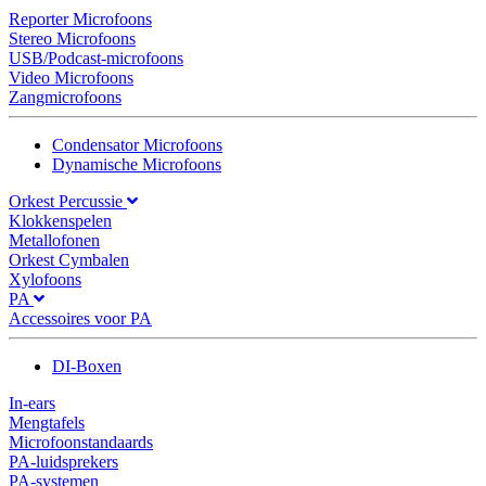
Reporter Microfoons
Stereo Microfoons
USB/Podcast-microfoons
Video Microfoons
Zangmicrofoons
Condensator Microfoons
Dynamische Microfoons
Orkest Percussie
Klokkenspelen
Metallofonen
Orkest Cymbalen
Xylofoons
PA
Accessoires voor PA
DI-Boxen
In-ears
Mengtafels
Microfoonstandaards
PA-luidsprekers
PA-systemen