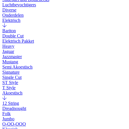
Luchtbevochtigers
Diverse
Onderdelen
Elektrisch
Bariton
Double Cut
Elektrisch Pakket
Heavy
Jaguar
Jazzmaster
Mustang
Semi Akoestisch
Signature
Single Cut
ST Style
T Style
Akoestisch
12 String
Dreadnought
Folk
Jumbo
O-OO-OOO