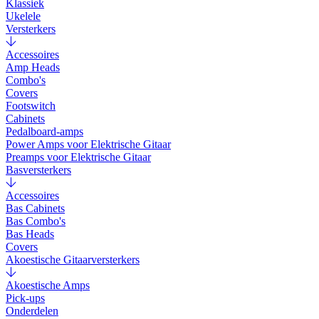
Klassiek
Ukelele
Versterkers
Accessoires
Amp Heads
Combo's
Covers
Footswitch
Cabinets
Pedalboard-amps
Power Amps voor Elektrische Gitaar
Preamps voor Elektrische Gitaar
Basversterkers
Accessoires
Bas Cabinets
Bas Combo's
Bas Heads
Covers
Akoestische Gitaarversterkers
Akoestische Amps
Pick-ups
Onderdelen