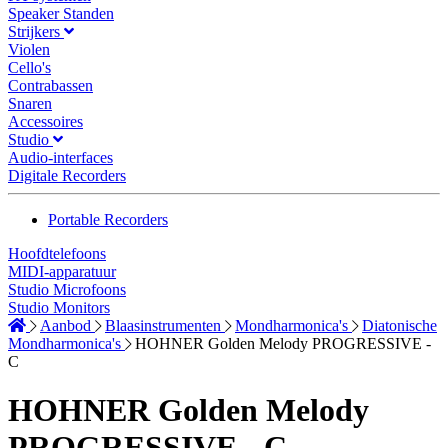
Speaker Standen
Strijkers
Violen
Cello's
Contrabassen
Snaren
Accessoires
Studio
Audio-interfaces
Digitale Recorders
Portable Recorders
Hoofdtelefoons
MIDI-apparatuur
Studio Microfoons
Studio Monitors
Aanbod
Blaasinstrumenten
Mondharmonica's
Diatonische
Mondharmonica's
HOHNER Golden Melody PROGRESSIVE -
C
HOHNER Golden Melody
PROGRESSIVE - C