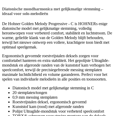
Diatonische mondharmonica met gelijkmatige stemming –
ideaal voor solo-melodieën
De Hohner Golden Melody Progressive - C is HOHNERs enige
diatonische model met gelijkmatige stemming, volledig
herontworpen voor verbeterd comfort, stabiliteit en luchtstroom. De
warme, geliefde klank van de Golden Melody blijft behouden,
terwijl het nieuwe ontwerp een vollere, krachtigere toon biedt met
optimaal speelgemak.
Ergonomisch gevormde roestvrijstalen deksels zorgen voor
comfortabel hanteren en extra stabiliteit. Het gepolijste Ultraglide-
mondstuk en afgeronde randen van de kunststof kam verhogen het
speelcomfort, terwijl de precisiegefreesde messing stemplaten
maximale luchtdichtheid en volume garanderen. Perfect voor het
spelen van individuele melodieën in alle posities en toonsoorten.
Diatonisch model met gelijkmatige stemming in C
20 stemplaten/tongen
0,9 mm messing stemplaten
Roestvrijstalen deksel, ergonomisch gevormd
Kunststof kam (rood) met afgeronde randen
Polijst Ultraglide-mondstuk voor verbeterd speelcomfort
TORX®-schroeven voor stevige montage van de deksels