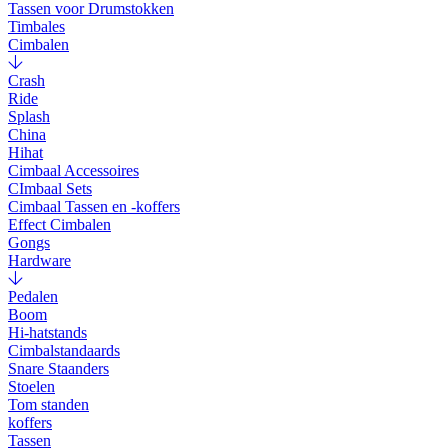
Tassen voor Drumstokken
Timbales
Cimbalen
Crash
Ride
Splash
China
Hihat
Cimbaal Accessoires
CImbaal Sets
Cimbaal Tassen en -koffers
Effect Cimbalen
Gongs
Hardware
Pedalen
Boom
Hi-hatstands
Cimbalstandaards
Snare Staanders
Stoelen
Tom standen
koffers
Tassen