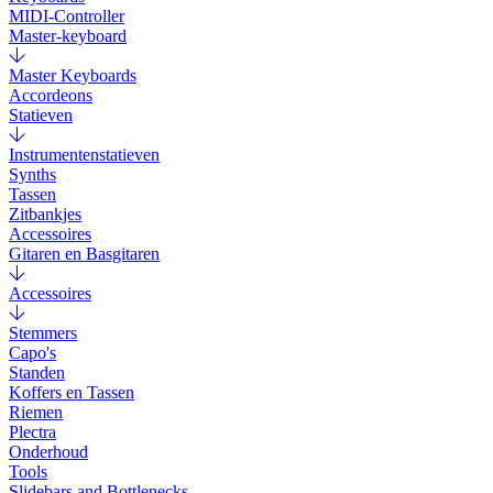
MIDI-Controller
Master-keyboard
Master Keyboards
Accordeons
Statieven
Instrumentenstatieven
Synths
Tassen
Zitbankjes
Accessoires
Gitaren en Basgitaren
Accessoires
Stemmers
Capo's
Standen
Koffers en Tassen
Riemen
Plectra
Onderhoud
Tools
Slidebars and Bottlenecks