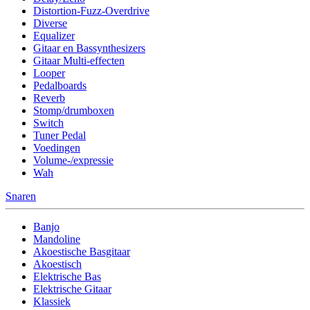
Distortion-Fuzz-Overdrive
Diverse
Equalizer
Gitaar en Bassynthesizers
Gitaar Multi-effecten
Looper
Pedalboards
Reverb
Stomp/drumboxen
Switch
Tuner Pedal
Voedingen
Volume-/expressie
Wah
Snaren
Banjo
Mandoline
Akoestische Basgitaar
Akoestisch
Elektrische Bas
Elektrische Gitaar
Klassiek