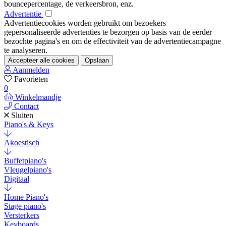
bouncepercentage, de verkeersbron, enz.
Advertentie
Advertentiecookies worden gebruikt om bezoekers
gepersonaliseerde advertenties te bezorgen op basis van de eerder
bezochte pagina's en om de effectiviteit van de advertentiecampagne
te analyseren.
Accepteer alle cookies
Opslaan
Aanmelden
Favorieten
0
Winkelmandje
Contact
Sluiten
Piano's & Keys
Akoestisch
Buffetpiano's
Vleugelpiano's
Digitaal
Home Piano's
Stage piano's
Versterkers
Keyboards