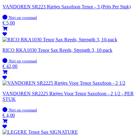
VANDOREN SR223 Rietjes Saxofoon Tenor - 3 (Prijs Per Stuk)
Op
Niet op voorraad
voorraad
€
5,00
RICO RKA1030 Tenor Sax Reeds, Strength 3, 10-pack
Op
Niet op voorraad
voorraad
€
42,00
VANDOREN SR2225 Rietjes Voor Tenor Saxofoon - 2 1/2 - PER
STUK
Op
Niet op voorraad
voorraad
€
4,00