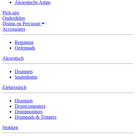
Akoestische Amps
Pick-ups
Onderdelen
Drums en Percussie
Accessoires
Reiniging
Oefenpads
Akoestisch
Drumsets
Snaredrums
Elektronisch
Drumsets
Drumcomputers
Drummonitors
Drumpads & Triggers
Stokken