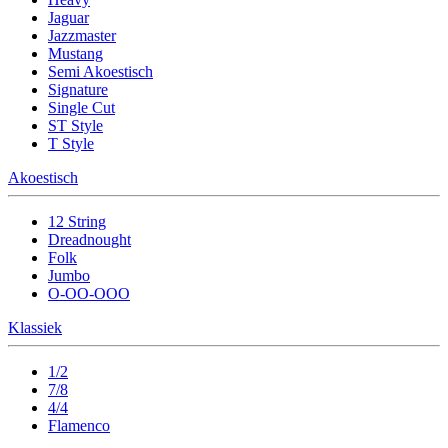
Jaguar
Jazzmaster
Mustang
Semi Akoestisch
Signature
Single Cut
ST Style
T Style
Akoestisch
12 String
Dreadnought
Folk
Jumbo
O-OO-OOO
Klassiek
1/2
7/8
4/4
Flamenco