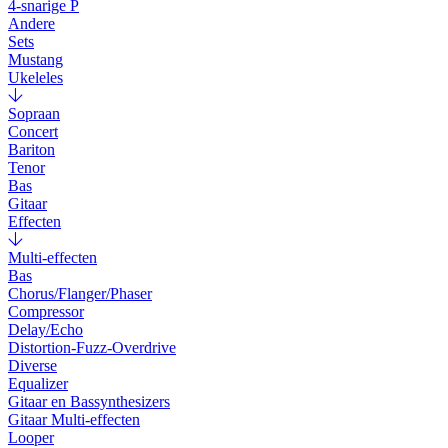
4-snarige P
Andere
Sets
Mustang
Ukeleles
Sopraan
Concert
Bariton
Tenor
Bas
Gitaar
Effecten
Multi-effecten
Bas
Chorus/Flanger/Phaser
Compressor
Delay/Echo
Distortion-Fuzz-Overdrive
Diverse
Equalizer
Gitaar en Bassynthesizers
Gitaar Multi-effecten
Looper