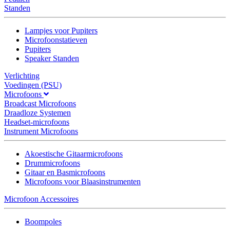
Standen
Lampjes voor Pupiters
Microfoonstatieven
Pupiters
Speaker Standen
Verlichting
Voedingen (PSU)
Microfoons
Broadcast Microfoons
Draadloze Systemen
Headset-microfoons
Instrument Microfoons
Akoestische Gitaarmicrofoons
Drummicrofoons
Gitaar en Basmicrofoons
Microfoons voor Blaasinstrumenten
Microfoon Accessoires
Boompoles