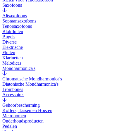
Saxofoons
Altsaxofoons
Sopraansaxofoons
Tenorsaxofoons
Blokfluiten
Bugels
Diverse
Elektrische
Fluiten
Klarinetten
Melodicas
Mondharmonica's
Chromatische Mondharmonica's
Diatonische Mondharmonica's
Trombones
Accessoires
Gehoorbescherming
Koffers, Tassen en Hoezen
Metronomen
Onderhoudsproducten
Pedalen