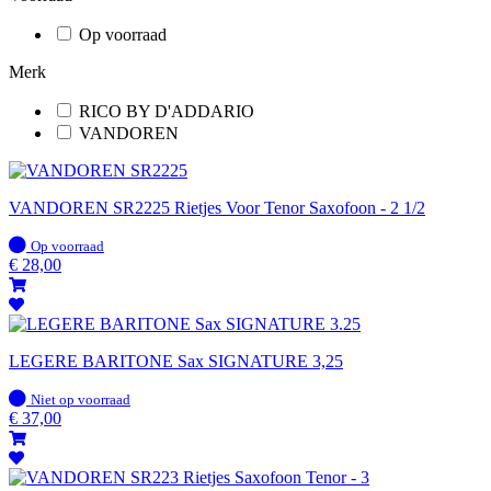
Op voorraad
Merk
RICO BY D'ADDARIO
VANDOREN
VANDOREN SR2225 Rietjes Voor Tenor Saxofoon - 2 1/2
Op
Op voorraad
voorraad
€
28,00
LEGERE BARITONE Sax SIGNATURE 3,25
Op
Niet op voorraad
voorraad
€
37,00