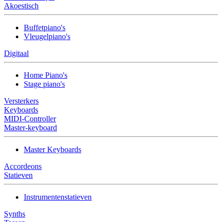
Akoestisch
Buffetpiano's
Vleugelpiano's
Digitaal
Home Piano's
Stage piano's
Versterkers
Keyboards
MIDI-Controller
Master-keyboard
Master Keyboards
Accordeons
Statieven
Instrumentenstatieven
Synths