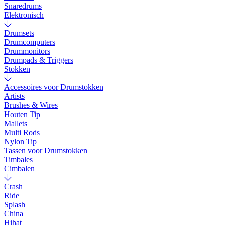
Snaredrums
Elektronisch
Drumsets
Drumcomputers
Drummonitors
Drumpads & Triggers
Stokken
Accessoires voor Drumstokken
Artists
Brushes & Wires
Houten Tip
Mallets
Multi Rods
Nylon Tip
Tassen voor Drumstokken
Timbales
Cimbalen
Crash
Ride
Splash
China
Hihat