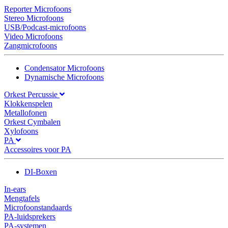
Reporter Microfoons
Stereo Microfoons
USB/Podcast-microfoons
Video Microfoons
Zangmicrofoons
Condensator Microfoons
Dynamische Microfoons
Orkest Percussie
Klokkenspelen
Metallofonen
Orkest Cymbalen
Xylofoons
PA
Accessoires voor PA
DI-Boxen
In-ears
Mengtafels
Microfoonstandaards
PA-luidsprekers
PA-systemen