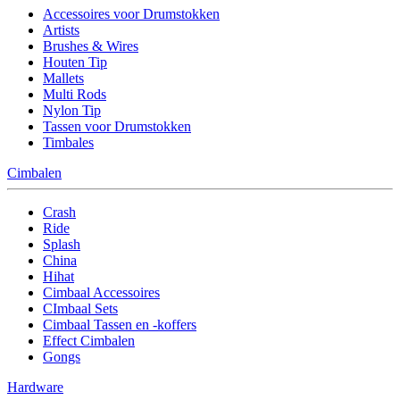
Accessoires voor Drumstokken
Artists
Brushes & Wires
Houten Tip
Mallets
Multi Rods
Nylon Tip
Tassen voor Drumstokken
Timbales
Cimbalen
Crash
Ride
Splash
China
Hihat
Cimbaal Accessoires
CImbaal Sets
Cimbaal Tassen en -koffers
Effect Cimbalen
Gongs
Hardware