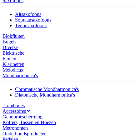
Saxofoons
Altsaxofoons
Sopraansaxofoons
Tenorsaxofoons
Blokfluiten
Bugels
Diverse
Elektrische
Fluiten
Klarinetten
Melodicas
Mondharmonica's
Chromatische Mondharmonica's
Diatonische Mondharmonica's
Trombones
Accessoires
Gehoorbescherming
Koffers, Tassen en Hoezen
Metronomen
Onderhoudsproducten
Pedalen