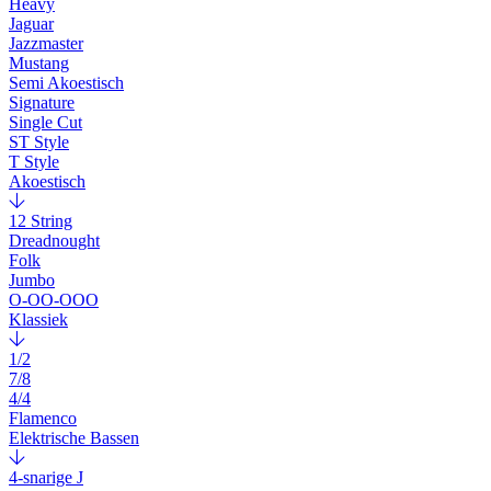
Heavy
Jaguar
Jazzmaster
Mustang
Semi Akoestisch
Signature
Single Cut
ST Style
T Style
Akoestisch
12 String
Dreadnought
Folk
Jumbo
O-OO-OOO
Klassiek
1/2
7/8
4/4
Flamenco
Elektrische Bassen
4-snarige J