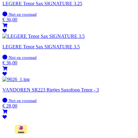
LEGERE Tenor Sax SIGNATURE 3.25
Op
Niet op voorraad
voorraad
€
36,00
LEGERE Tenor Sax SIGNATURE 3.5
Op
Niet op voorraad
voorraad
€
36,00
VANDOREN SR223 Rietjes Saxofoon Tenor - 3
Op
Niet op voorraad
voorraad
€
28,00