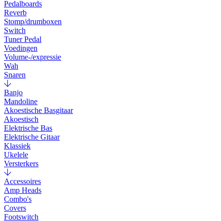
Pedalboards
Reverb
Stomp/drumboxen
Switch
Tuner Pedal
Voedingen
Volume-/expressie
Wah
Snaren
Banjo
Mandoline
Akoestische Basgitaar
Akoestisch
Elektrische Bas
Elektrische Gitaar
Klassiek
Ukelele
Versterkers
Accessoires
Amp Heads
Combo's
Covers
Footswitch