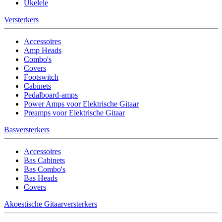
Ukelele
Versterkers
Accessoires
Amp Heads
Combo's
Covers
Footswitch
Cabinets
Pedalboard-amps
Power Amps voor Elektrische Gitaar
Preamps voor Elektrische Gitaar
Basversterkers
Accessoires
Bas Cabinets
Bas Combo's
Bas Heads
Covers
Akoestische Gitaarversterkers