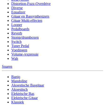
Distortion-Fuzz-Overdrive
Diverse
Equalizer
Gitaar en Bassynthesizers
Gitaar Multi-effecten
Looper
Pedalboards
Reverb
Stomp/drumboxen
Switch
Tuner Pedal
Voedingen
Volume-/expressie
Wah
Snaren
Banjo
Mandoline
Akoestische Basgitaar
Akoestisch
Elektrische Bas
Elektrische Gitaar
Klassiek