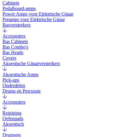
Cabinets
Pedalboard-amps
Power Amps voor Elektrische Gitaar
Preamps voor Elektrische Gitaar
Basversterkers
Accessoires
Bas Cabinets
Bas Combo's
Bas Heads
Covers
Akoestische Gitaarversterkers
Akoestische Amps
Pick-ups
Onderdelen
Drums en Percussie
Accessoires
Reiniging
Oefenpads
Akoestisch
Drumsets