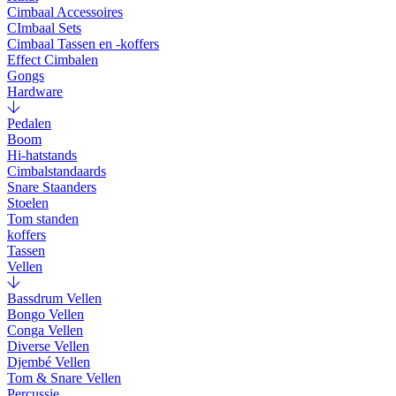
Cimbaal Accessoires
CImbaal Sets
Cimbaal Tassen en -koffers
Effect Cimbalen
Gongs
Hardware
Pedalen
Boom
Hi-hatstands
Cimbalstandaards
Snare Staanders
Stoelen
Tom standen
koffers
Tassen
Vellen
Bassdrum Vellen
Bongo Vellen
Conga Vellen
Diverse Vellen
Djembé Vellen
Tom & Snare Vellen
Percussie