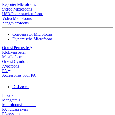
Reporter Microfoons
Stereo Microfoons
USB/Podcast-microfoons
Video Microfoons
Zangmicrofoons
Condensator Microfoons
Dynamische Microfoons
Orkest Percussie
Klokkenspelen
Metallofonen
Orkest Cymbalen
Xylofoons
PA
Accessoires voor PA
DI-Boxen
In-ears
Mengtafels
Microfoonstandaards
PA-luidsprekers
PA-systemen