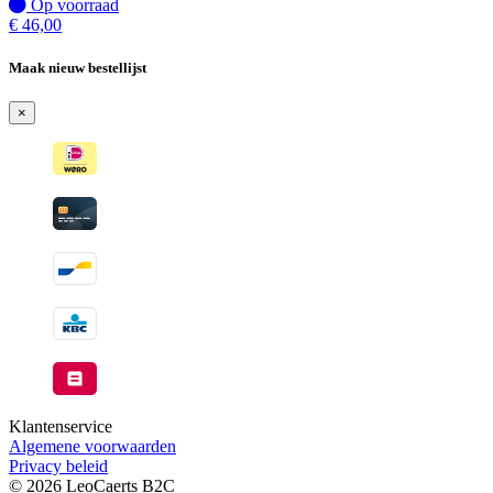
wanneer
Op
Op voorraad
beschikbaar
voorraad
€
46,00
Maak nieuw bestellijst
×
Klantenservice
Algemene voorwaarden
Privacy beleid
© 2026 LeoCaerts B2C