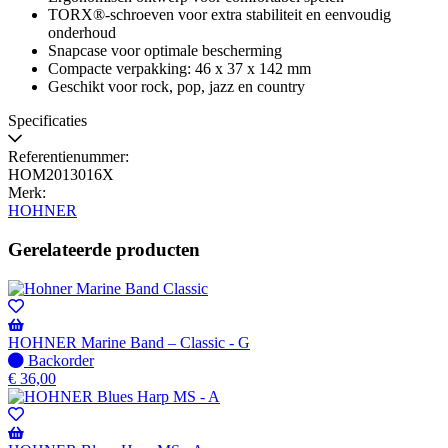
TORX®-schroeven voor extra stabiliteit en eenvoudig
onderhoud
Snapcase voor optimale bescherming
Compacte verpakking: 46 x 37 x 142 mm
Geschikt voor rock, pop, jazz en country
Specificaties
Referentienummer:
HOM2013016X
Merk:
HOHNER
Gerelateerde producten
HOHNER Marine Band – Classic - G
Niet
Backorder
op
€
36,00
voorraad
-
Wordt