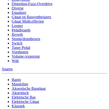
Distortion-Fuzz-Overdrive
Diverse
Equalizer
Gitaar en Bassynthesizers
Gitaar Multi-effecten
Looper
Pedalboards
Reverb
Stomp/drumboxen
Switch
Tuner Pedal
Voedingen
Volume-/expressie
Wah
Snaren
Banjo
Mandoline
Akoestische Basgitaar
Akoestisch
Elektrische Bas
Elektrische Gitaar
Klassiek