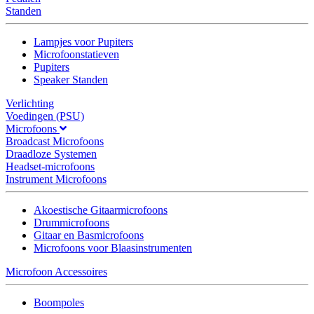
Standen
Lampjes voor Pupiters
Microfoonstatieven
Pupiters
Speaker Standen
Verlichting
Voedingen (PSU)
Microfoons
Broadcast Microfoons
Draadloze Systemen
Headset-microfoons
Instrument Microfoons
Akoestische Gitaarmicrofoons
Drummicrofoons
Gitaar en Basmicrofoons
Microfoons voor Blaasinstrumenten
Microfoon Accessoires
Boompoles