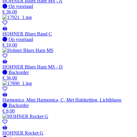
verzonden
HOHNER Blues Harp MS - A
wanneer
Op
Op voorraad
beschikbaar
voorraad
€
36,00
HOHNER Blues Band C
Op
Op voorraad
voorraad
€
16,00
HOHNER Blues Harp MS - D
Niet
Backorder
op
€
36,00
voorraad
-
Wordt
verzonden
Harmonica, Mini Harmonica, C, Met Halsketting, Lichtblauw
wanneer
Niet
Backorder
beschikbaar
op
€
8,00
voorraad
-
Wordt
verzonden
HOHNER Rocket G