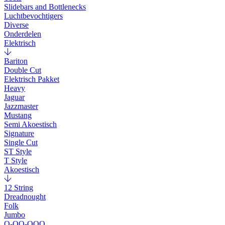
Slidebars and Bottlenecks
Luchtbevochtigers
Diverse
Onderdelen
Elektrisch
Bariton
Double Cut
Elektrisch Pakket
Heavy
Jaguar
Jazzmaster
Mustang
Semi Akoestisch
Signature
Single Cut
ST Style
T Style
Akoestisch
12 String
Dreadnought
Folk
Jumbo
O-OO-OOO