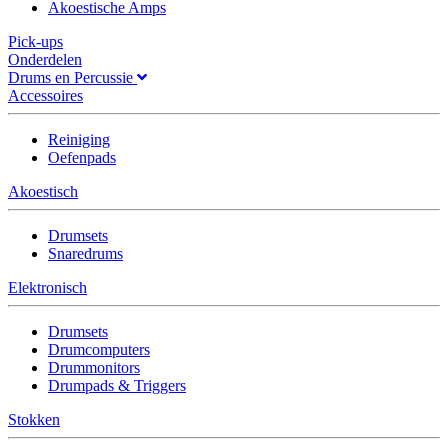
Akoestische Amps
Pick-ups
Onderdelen
Drums en Percussie
Accessoires
Reiniging
Oefenpads
Akoestisch
Drumsets
Snaredrums
Elektronisch
Drumsets
Drumcomputers
Drummonitors
Drumpads & Triggers
Stokken