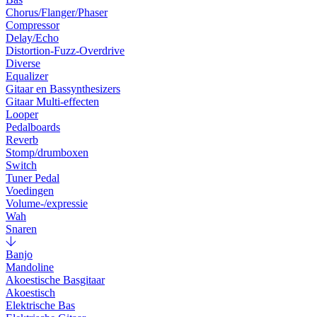
Chorus/Flanger/Phaser
Compressor
Delay/Echo
Distortion-Fuzz-Overdrive
Diverse
Equalizer
Gitaar en Bassynthesizers
Gitaar Multi-effecten
Looper
Pedalboards
Reverb
Stomp/drumboxen
Switch
Tuner Pedal
Voedingen
Volume-/expressie
Wah
Snaren
Banjo
Mandoline
Akoestische Basgitaar
Akoestisch
Elektrische Bas