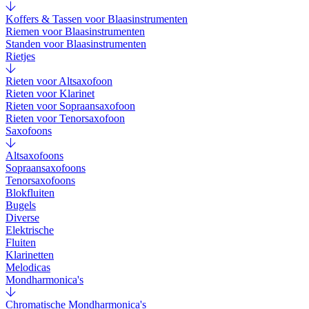
Koffers & Tassen voor Blaasinstrumenten
Riemen voor Blaasinstrumenten
Standen voor Blaasinstrumenten
Rietjes
Rieten voor Altsaxofoon
Rieten voor Klarinet
Rieten voor Sopraansaxofoon
Rieten voor Tenorsaxofoon
Saxofoons
Altsaxofoons
Sopraansaxofoons
Tenorsaxofoons
Blokfluiten
Bugels
Diverse
Elektrische
Fluiten
Klarinetten
Melodicas
Mondharmonica's
Chromatische Mondharmonica's