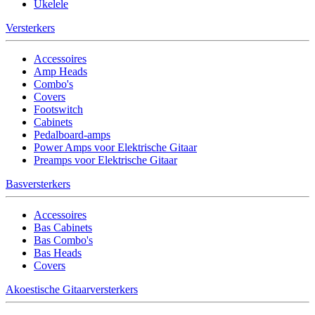
Ukelele
Versterkers
Accessoires
Amp Heads
Combo's
Covers
Footswitch
Cabinets
Pedalboard-amps
Power Amps voor Elektrische Gitaar
Preamps voor Elektrische Gitaar
Basversterkers
Accessoires
Bas Cabinets
Bas Combo's
Bas Heads
Covers
Akoestische Gitaarversterkers