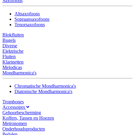
Saxofoons
Altsaxofoons
Sopraansaxofoons
Tenorsaxofoons
Blokfluiten
Bugels
Diverse
Elektrische
Fluiten
Klarinetten
Melodicas
Mondharmonica's
Chromatische Mondharmonica's
Diatonische Mondharmonica's
Trombones
Accessoires
Gehoorbescherming
Koffers, Tassen en Hoezen
Metronomen
Onderhoudsproducten
Pedalen