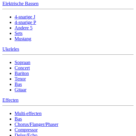
Elektrische Bassen
4-snarige J
4-snarige P
Andere 5
Sets
Mustang
Ukeleles
Sopraan
Concert
Bariton
Tenor
Bas
Gitaar
Effecten
Multi-effecten
Bas
Chorus/Flanger/Phaser
Compressor
Delay/Echo