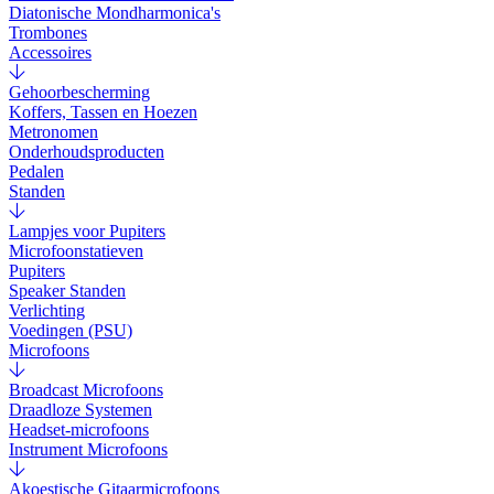
Diatonische Mondharmonica's
Trombones
Accessoires
Gehoorbescherming
Koffers, Tassen en Hoezen
Metronomen
Onderhoudsproducten
Pedalen
Standen
Lampjes voor Pupiters
Microfoonstatieven
Pupiters
Speaker Standen
Verlichting
Voedingen (PSU)
Microfoons
Broadcast Microfoons
Draadloze Systemen
Headset-microfoons
Instrument Microfoons
Akoestische Gitaarmicrofoons