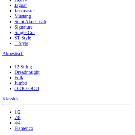
Jaguar
Jazzmaster
Mustang
Semi Akoestisch
Signature
Single Cut
ST Style
T Style
Akoestisch
12 String
Dreadnought
Folk
Jumbo
O-OO-OOO
Klassiek
1/2
7/8
4/4
Flamenco