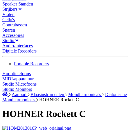
Speaker Standen
Strijkers
Violen
Cello's
Contrabassen
Snaren
Accessoires
Studio
Audio-interfaces
Digitale Recorders
Portable Recorders
Hoofdtelefoons
MIDI-apparatuur
Studio Microfoons
Studio Monitors
Aanbod
Blaasinstrumenten
Mondharmonica's
Diatonische
Mondharmonica's
HOHNER Rockett C
HOHNER Rockett C