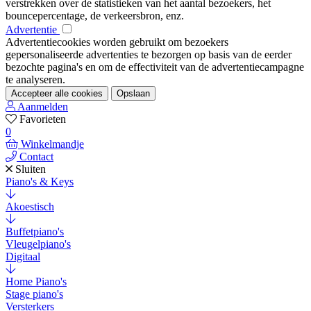
verstrekken over de statistieken van het aantal bezoekers, het
bouncepercentage, de verkeersbron, enz.
Advertentie
Advertentiecookies worden gebruikt om bezoekers
gepersonaliseerde advertenties te bezorgen op basis van de eerder
bezochte pagina's en om de effectiviteit van de advertentiecampagne
te analyseren.
Accepteer alle cookies
Opslaan
Aanmelden
Favorieten
0
Winkelmandje
Contact
Sluiten
Piano's & Keys
Akoestisch
Buffetpiano's
Vleugelpiano's
Digitaal
Home Piano's
Stage piano's
Versterkers