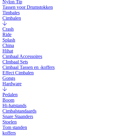
Nylon Tip
Tassen voor Drumstokken
Timbales
Cimbalen
Crash
Ride
Splash
China
Hihat
Cimbaal Accessoires
CImbaal Sets
Cimbaal Tassen en -koffers
Effect Cimbalen
Gongs
Hardware
Pedalen
Boom
Hi-hatstands
Cimbalstandaards
Snare Staanders
Stoelen
Tom standen
koffers