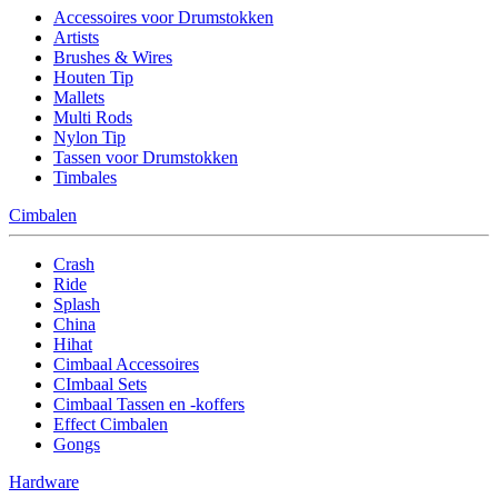
Accessoires voor Drumstokken
Artists
Brushes & Wires
Houten Tip
Mallets
Multi Rods
Nylon Tip
Tassen voor Drumstokken
Timbales
Cimbalen
Crash
Ride
Splash
China
Hihat
Cimbaal Accessoires
CImbaal Sets
Cimbaal Tassen en -koffers
Effect Cimbalen
Gongs
Hardware