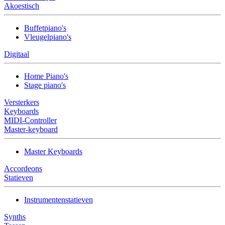
Akoestisch
Buffetpiano's
Vleugelpiano's
Digitaal
Home Piano's
Stage piano's
Versterkers
Keyboards
MIDI-Controller
Master-keyboard
Master Keyboards
Accordeons
Statieven
Instrumentenstatieven
Synths