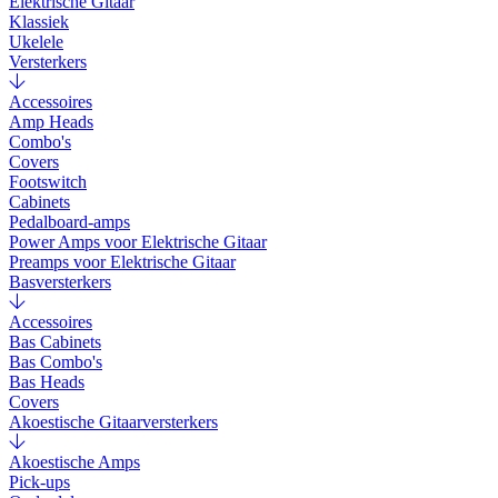
Elektrische Gitaar
Klassiek
Ukelele
Versterkers
Accessoires
Amp Heads
Combo's
Covers
Footswitch
Cabinets
Pedalboard-amps
Power Amps voor Elektrische Gitaar
Preamps voor Elektrische Gitaar
Basversterkers
Accessoires
Bas Cabinets
Bas Combo's
Bas Heads
Covers
Akoestische Gitaarversterkers
Akoestische Amps
Pick-ups