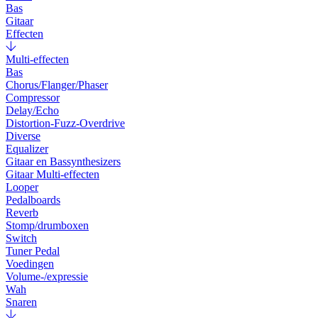
Bas
Gitaar
Effecten
Multi-effecten
Bas
Chorus/Flanger/Phaser
Compressor
Delay/Echo
Distortion-Fuzz-Overdrive
Diverse
Equalizer
Gitaar en Bassynthesizers
Gitaar Multi-effecten
Looper
Pedalboards
Reverb
Stomp/drumboxen
Switch
Tuner Pedal
Voedingen
Volume-/expressie
Wah
Snaren