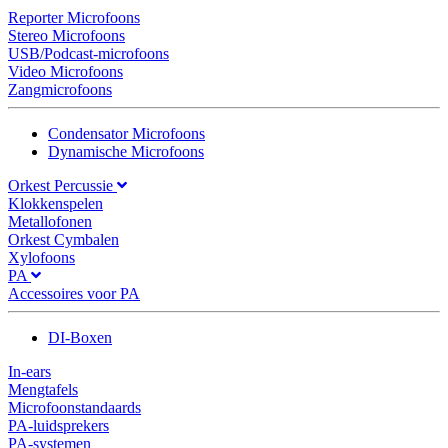
Reporter Microfoons
Stereo Microfoons
USB/Podcast-microfoons
Video Microfoons
Zangmicrofoons
Condensator Microfoons
Dynamische Microfoons
Orkest Percussie
Klokkenspelen
Metallofonen
Orkest Cymbalen
Xylofoons
PA
Accessoires voor PA
DI-Boxen
In-ears
Mengtafels
Microfoonstandaards
PA-luidsprekers
PA-systemen