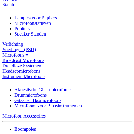
Standen
Lampjes voor Pupiters
Microfoonstatieven
Pupiters
Speaker Standen
Verlichting
Voedingen (PSU)
Microfoons
Broadcast Microfoons
Draadloze Systemen
Headset-microfoons
Instrument Microfoons
Akoestische Gitaarmicrofoons
Drummicrofoons
Gitaar en Basmicrofoons
Microfoons voor Blaasinstrumenten
Microfoon Accessoires
Boompoles