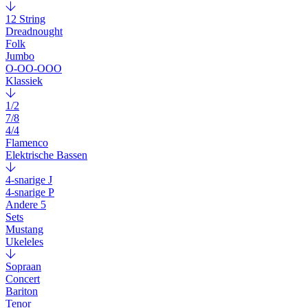
12 String
Dreadnought
Folk
Jumbo
O-OO-OOO
Klassiek
1/2
7/8
4/4
Flamenco
Elektrische Bassen
4-snarige J
4-snarige P
Andere 5
Sets
Mustang
Ukeleles
Sopraan
Concert
Bariton
Tenor