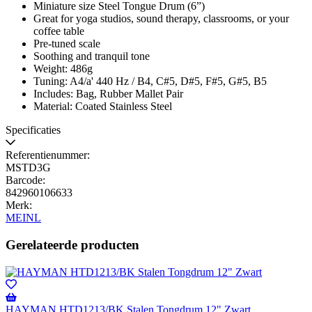
Miniature size Steel Tongue Drum (6”)
Great for yoga studios, sound therapy, classrooms, or your
coffee table
Pre-tuned scale
Soothing and tranquil tone
Weight: 486g
Tuning: A4/a' 440 Hz / B4, C#5, D#5, F#5, G#5, B5
Includes: Bag, Rubber Mallet Pair
Material: Coated Stainless Steel
Specificaties
Referentienummer:
MSTD3G
Barcode:
842960106633
Merk:
MEINL
Gerelateerde producten
HAYMAN HTD1213/BK Stalen Tongdrum 12" Zwart