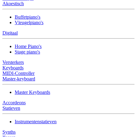
Akoestisch
Buffetpiano's
Vleugelpiano's
Digitaal
Home Piano's
Stage piano's
Versterkers
Keyboards
MIDI-Controller
Master-keyboard
Master Keyboards
Accordeons
Statieven
Instrumentenstatieven
Synths