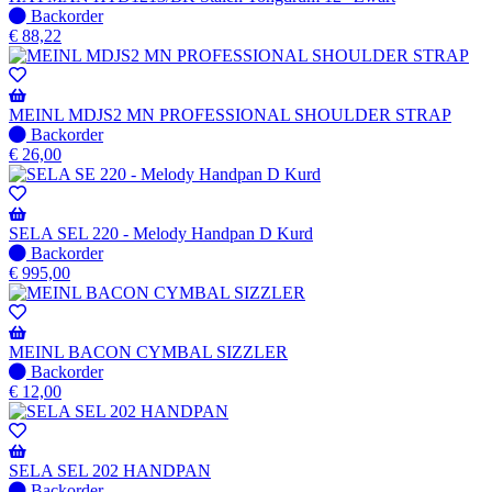
Niet
Backorder
op
€
88,22
voorraad
-
Wordt
verzonden
MEINL MDJS2 MN PROFESSIONAL SHOULDER STRAP
wanneer
Niet
Backorder
beschikbaar
op
€
26,00
voorraad
-
Wordt
verzonden
SELA SEL 220 - Melody Handpan D Kurd
wanneer
Niet
Backorder
beschikbaar
op
€
995,00
voorraad
-
Wordt
verzonden
MEINL BACON CYMBAL SIZZLER
wanneer
Niet
Backorder
beschikbaar
op
€
12,00
voorraad
-
Wordt
verzonden
SELA SEL 202 HANDPAN
wanneer
Niet
Backorder