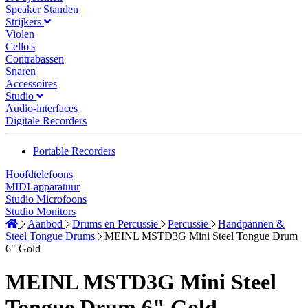
Speaker Standen
Strijkers
Violen
Cello's
Contrabassen
Snaren
Accessoires
Studio
Audio-interfaces
Digitale Recorders
Portable Recorders
Hoofdtelefoons
MIDI-apparatuur
Studio Microfoons
Studio Monitors
Aanbod
Drums en Percussie
Percussie
Handpannen &
Steel Tongue Drums
MEINL MSTD3G Mini Steel Tongue Drum
6" Gold
MEINL MSTD3G Mini Steel
Tongue Drum 6" Gold