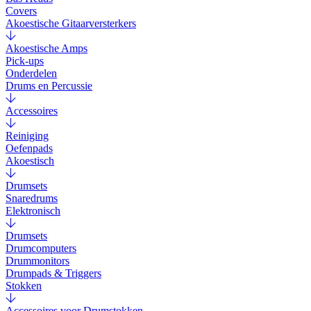
Covers
Akoestische Gitaarversterkers
Akoestische Amps
Pick-ups
Onderdelen
Drums en Percussie
Accessoires
Reiniging
Oefenpads
Akoestisch
Drumsets
Snaredrums
Elektronisch
Drumsets
Drumcomputers
Drummonitors
Drumpads & Triggers
Stokken
Accessoires voor Drumstokken