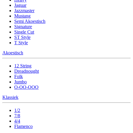
Jaguar
Jazzmaster
Mustang
Semi Akoestisch
Signature
Single Cut
ST Style
T Style
Akoestisch
12 String
Dreadnought
Folk
Jumbo
O-OO-OOO
Klassiek
1/2
7/8
4/4
Flamenco