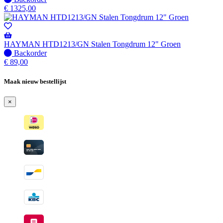
beschikbaar
op
€
1325,00
voorraad
-
Wordt
verzonden
HAYMAN HTD1213/GN Stalen Tongdrum 12" Groen
wanneer
Niet
Backorder
beschikbaar
op
€
89,00
voorraad
-
Maak nieuw bestellijst
Wordt
verzonden
×
wanneer
beschikbaar