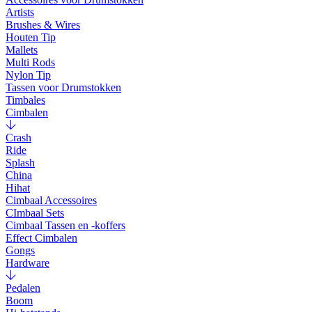
Artists
Brushes & Wires
Houten Tip
Mallets
Multi Rods
Nylon Tip
Tassen voor Drumstokken
Timbales
Cimbalen
Crash
Ride
Splash
China
Hihat
Cimbaal Accessoires
CImbaal Sets
Cimbaal Tassen en -koffers
Effect Cimbalen
Gongs
Hardware
Pedalen
Boom