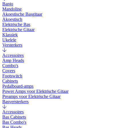
Banjo
Mandoline
Akoestische Basgitaar
Akoestisch
Elektrische Bas
Elektrische Gitaar
Klassiek
Ukelele
Versterkers
Accessoires
Amp Heads
Combo's
Covers
Footswitch
Cabinets
Pedalboard-amps
Power Amps voor Elektrische Gitaar
Preamps voor Elektrische Gitaar
Basversterkers
Accessoires
Bas Cabinets
Bas Combo's
Bas Heads