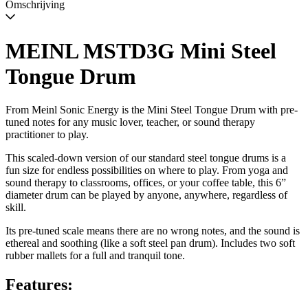
verzonden
Omschrijving
wanneer
beschikbaar
MEINL MSTD3G Mini Steel
Tongue Drum
From Meinl Sonic Energy is the Mini Steel Tongue Drum with pre-
tuned notes for any music lover, teacher, or sound therapy
practitioner to play.
This scaled-down version of our standard steel tongue drums is a
fun size for endless possibilities on where to play. From yoga and
sound therapy to classrooms, offices, or your coffee table, this 6”
diameter drum can be played by anyone, anywhere, regardless of
skill.
Its pre-tuned scale means there are no wrong notes, and the sound is
ethereal and soothing (like a soft steel pan drum). Includes two soft
rubber mallets for a full and tranquil tone.
Features: