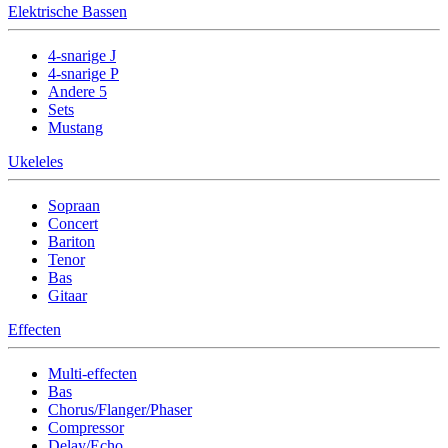
Elektrische Bassen
4-snarige J
4-snarige P
Andere 5
Sets
Mustang
Ukeleles
Sopraan
Concert
Bariton
Tenor
Bas
Gitaar
Effecten
Multi-effecten
Bas
Chorus/Flanger/Phaser
Compressor
Delay/Echo