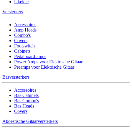
Ukelele
Versterkers
Accessoires
Amp Heads
Combo's
Covers
Footswitch
Cabinets
Pedalboard-amps
Power Amps voor Elektrische Gitaar
Preamps voor Elektrische Gitaar
Basversterkers
Accessoires
Bas Cabinets
Bas Combo's
Bas Heads
Covers
Akoestische Gitaarversterkers