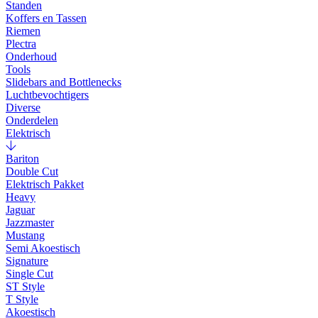
Standen
Koffers en Tassen
Riemen
Plectra
Onderhoud
Tools
Slidebars and Bottlenecks
Luchtbevochtigers
Diverse
Onderdelen
Elektrisch
Bariton
Double Cut
Elektrisch Pakket
Heavy
Jaguar
Jazzmaster
Mustang
Semi Akoestisch
Signature
Single Cut
ST Style
T Style
Akoestisch