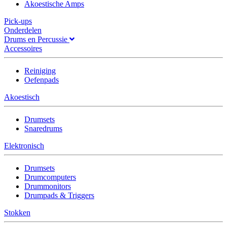
Akoestische Amps
Pick-ups
Onderdelen
Drums en Percussie
Accessoires
Reiniging
Oefenpads
Akoestisch
Drumsets
Snaredrums
Elektronisch
Drumsets
Drumcomputers
Drummonitors
Drumpads & Triggers
Stokken