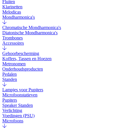
Fluiten
Klarinetten
Melodicas
Mondharmonica's
Chromatische Mondharmonica's
Diatonische Mondharmonica's
Trombones
Accessoires
Gehoorbescherming
Koffers, Tassen en Hoezen
Metronomen
Onderhoudsproducten
Pedalen
Standen
Lampjes voor Pupiters
Microfoonstatieven
Pupiters
Speaker Standen
Verlichting
Voedingen (PSU)
Microfoons