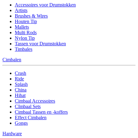
Accessoires voor Drumstokken
Artists
Brushes & Wires
Houten Tip
Mallets
Multi Rods
Nylon Tip
Tassen voor Drumstokken
Timbales
Cimbalen
Crash
Ride
Splash
China
Hihat
Cimbaal Accessoires
CImbaal Sets
Cimbaal Tassen en -koffers
Effect Cimbalen
Gongs
Hardware