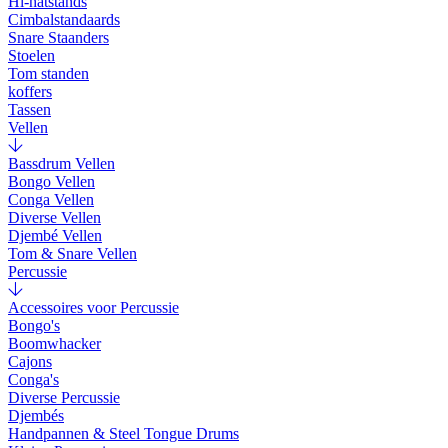
Hi-hatstands
Cimbalstandaards
Snare Staanders
Stoelen
Tom standen
koffers
Tassen
Vellen
Bassdrum Vellen
Bongo Vellen
Conga Vellen
Diverse Vellen
Djembé Vellen
Tom & Snare Vellen
Percussie
Accessoires voor Percussie
Bongo's
Boomwhacker
Cajons
Conga's
Diverse Percussie
Djembés
Handpannen & Steel Tongue Drums