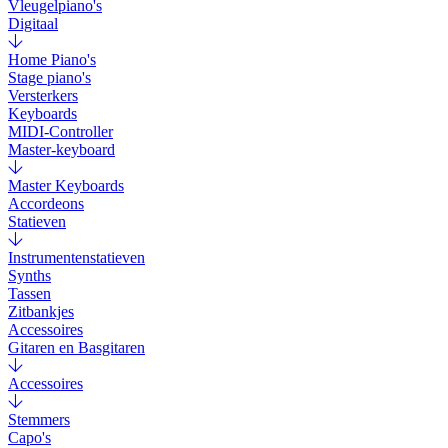
Vleugelpiano's
Digitaal
Home Piano's
Stage piano's
Versterkers
Keyboards
MIDI-Controller
Master-keyboard
Master Keyboards
Accordeons
Statieven
Instrumentenstatieven
Synths
Tassen
Zitbankjes
Accessoires
Gitaren en Basgitaren
Accessoires
Stemmers
Capo's