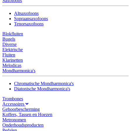
Saxofoons
Altsaxofoons
Sopraansaxofoons
Tenorsaxofoons
Blokfluiten
Bugels
Diverse
Elektrische
Fluiten
Klarinetten
Melodicas
Mondharmonica's
Chromatische Mondharmonica's
Diatonische Mondharmonica's
Trombones
Accessoires
Gehoorbescherming
Koffers, Tassen en Hoezen
Metronomen
Onderhoudsproducten
Pedalen