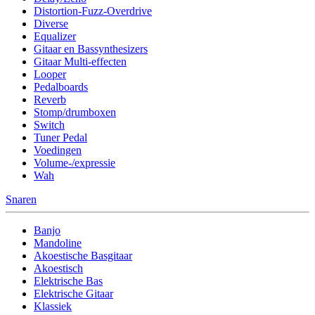
Distortion-Fuzz-Overdrive
Diverse
Equalizer
Gitaar en Bassynthesizers
Gitaar Multi-effecten
Looper
Pedalboards
Reverb
Stomp/drumboxen
Switch
Tuner Pedal
Voedingen
Volume-/expressie
Wah
Snaren
Banjo
Mandoline
Akoestische Basgitaar
Akoestisch
Elektrische Bas
Elektrische Gitaar
Klassiek