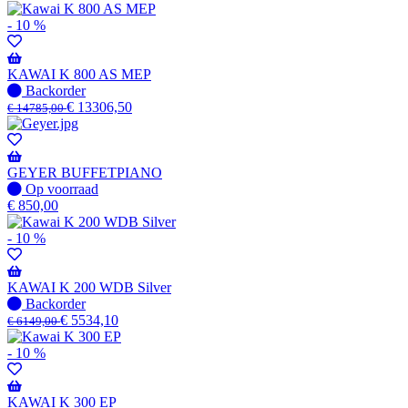
voorraad
-
- 10 %
Wordt
verzonden
wanneer
KAWAI K 800 AS MEP
beschikbaar
Niet
Backorder
op
€
13306,50
€
14785,00
voorraad
-
Wordt
verzonden
GEYER BUFFETPIANO
wanneer
Op
Op voorraad
beschikbaar
voorraad
€
850,00
- 10 %
KAWAI K 200 WDB Silver
Niet
Backorder
op
€
5534,10
€
6149,00
voorraad
-
- 10 %
Wordt
verzonden
wanneer
KAWAI K 300 EP