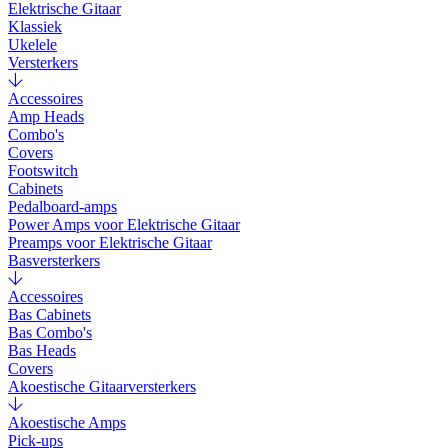
Elektrische Gitaar
Klassiek
Ukelele
Versterkers
Accessoires
Amp Heads
Combo's
Covers
Footswitch
Cabinets
Pedalboard-amps
Power Amps voor Elektrische Gitaar
Preamps voor Elektrische Gitaar
Basversterkers
Accessoires
Bas Cabinets
Bas Combo's
Bas Heads
Covers
Akoestische Gitaarversterkers
Akoestische Amps
Pick-ups