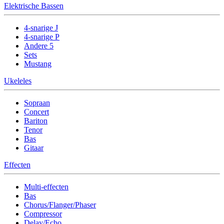
Elektrische Bassen
4-snarige J
4-snarige P
Andere 5
Sets
Mustang
Ukeleles
Sopraan
Concert
Bariton
Tenor
Bas
Gitaar
Effecten
Multi-effecten
Bas
Chorus/Flanger/Phaser
Compressor
Delay/Echo