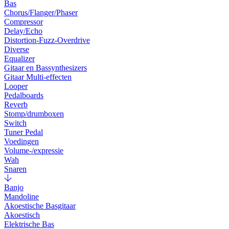
Bas
Chorus/Flanger/Phaser
Compressor
Delay/Echo
Distortion-Fuzz-Overdrive
Diverse
Equalizer
Gitaar en Bassynthesizers
Gitaar Multi-effecten
Looper
Pedalboards
Reverb
Stomp/drumboxen
Switch
Tuner Pedal
Voedingen
Volume-/expressie
Wah
Snaren
Banjo
Mandoline
Akoestische Basgitaar
Akoestisch
Elektrische Bas