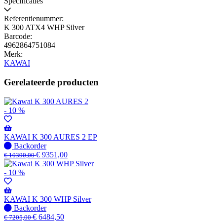
Specificaties
Referentienummer:
K 300 ATX4 WHP Silver
Barcode:
4962864751084
Merk:
KAWAI
Gerelateerde producten
- 10 %
KAWAI K 300 AURES 2 EP
Niet
Backorder
op
€
9351,00
€
10390,00
voorraad
-
- 10 %
Wordt
verzonden
wanneer
KAWAI K 300 WHP Silver
beschikbaar
Niet
Backorder
op
€
6484,50
€
7205,00