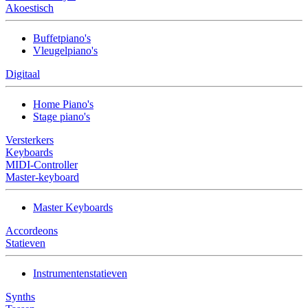
Akoestisch
Buffetpiano's
Vleugelpiano's
Digitaal
Home Piano's
Stage piano's
Versterkers
Keyboards
MIDI-Controller
Master-keyboard
Master Keyboards
Accordeons
Statieven
Instrumentenstatieven
Synths