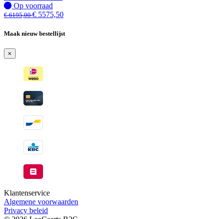
beschikbaar
Op
Op voorraad
voorraad
€
5575,50
€
6195,00
Maak nieuw bestellijst
×
Klantenservice
Algemene voorwaarden
Privacy beleid