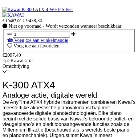
€
9438,30
€
10487,00
Niet
Niet op voorraad - Wordt verzonden wanneer beschikbaar
op
voorraad
Voeg toe aan winkelmandje
-
Voeg toe aan favorieten
Wordt
verzonden
€2097,40
wanneer
<p>Kawai</p>
beschikbaar
Omschrijving
K-300 ATX4
Analoge actie, digitale wereld
De AnyTime ATX4 hybride instrumenten combineren Kawai’s
meesterlijke akoestische pianovakmanschap met
geavanceerde digitale pianotechnologieën. Elke piano
begint met de solide basis van Kawai’s bekroonde buffet- en
vleugelpiano’s en biedt toonaangevende functies zoals de
Millennium III-actie (beschouwd als ’s werelds beste piano
en pianomechaniek). Uitgerust met Kawai’s meest