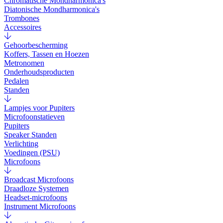
Chromatische Mondharmonica's
Diatonische Mondharmonica's
Trombones
Accessoires
Gehoorbescherming
Koffers, Tassen en Hoezen
Metronomen
Onderhoudsproducten
Pedalen
Standen
Lampjes voor Pupiters
Microfoonstatieven
Pupiters
Speaker Standen
Verlichting
Voedingen (PSU)
Microfoons
Broadcast Microfoons
Draadloze Systemen
Headset-microfoons
Instrument Microfoons