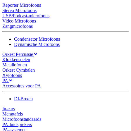
Reporter Microfoons
Stereo Microfoons
USB/Podcast-microfoons
Video Microfoons
Zangmicrofoons
Condensator Microfoons
Dynamische Microfoons
Orkest Percussie
Klokkenspelen
Metallofonen
Orkest Cymbalen
Xylofoons
PA
Accessoires voor PA
DI-Boxen
In-ears
Mengtafels
Microfoonstandaards
PA-luidsprekers
PA-systemen