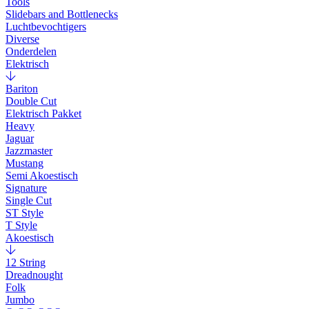
Tools
Slidebars and Bottlenecks
Luchtbevochtigers
Diverse
Onderdelen
Elektrisch
Bariton
Double Cut
Elektrisch Pakket
Heavy
Jaguar
Jazzmaster
Mustang
Semi Akoestisch
Signature
Single Cut
ST Style
T Style
Akoestisch
12 String
Dreadnought
Folk
Jumbo