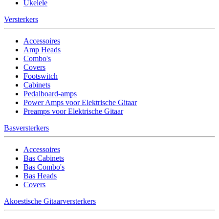
Ukelele
Versterkers
Accessoires
Amp Heads
Combo's
Covers
Footswitch
Cabinets
Pedalboard-amps
Power Amps voor Elektrische Gitaar
Preamps voor Elektrische Gitaar
Basversterkers
Accessoires
Bas Cabinets
Bas Combo's
Bas Heads
Covers
Akoestische Gitaarversterkers