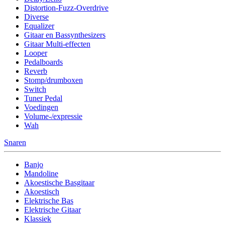
Distortion-Fuzz-Overdrive
Diverse
Equalizer
Gitaar en Bassynthesizers
Gitaar Multi-effecten
Looper
Pedalboards
Reverb
Stomp/drumboxen
Switch
Tuner Pedal
Voedingen
Volume-/expressie
Wah
Snaren
Banjo
Mandoline
Akoestische Basgitaar
Akoestisch
Elektrische Bas
Elektrische Gitaar
Klassiek