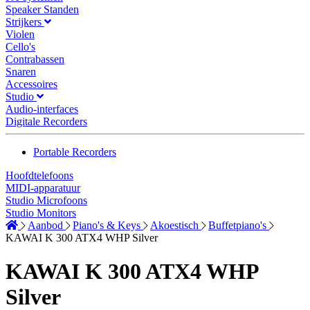
Speaker Standen
Strijkers
Violen
Cello's
Contrabassen
Snaren
Accessoires
Studio
Audio-interfaces
Digitale Recorders
Portable Recorders
Hoofdtelefoons
MIDI-apparatuur
Studio Microfoons
Studio Monitors
Aanbod
Piano's & Keys
Akoestisch
Buffetpiano's
KAWAI K 300 ATX4 WHP Silver
KAWAI K 300 ATX4 WHP
Silver