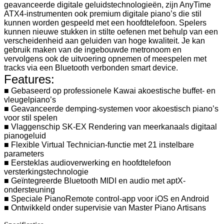
geavanceerde digitale geluidstechnologieën, zijn AnyTime
ATX4-instrumenten ook premium digitale piano’s die stil
kunnen worden gespeeld met een hoofdtelefoon. Spelers
kunnen nieuwe stukken in stilte oefenen met behulp van een
verscheidenheid aan geluiden van hoge kwaliteit. Je kan
gebruik maken van de ingebouwde metronoom en
vervolgens ook de uitvoering opnemen of meespelen met
tracks via een Bluetooth verbonden smart device.
Features:
■ Gebaseerd op professionele Kawai akoestische buffet- en
vleugelpiano’s
■ Geavanceerde demping-systemen voor akoestisch piano’s
voor stil spelen
■ Vlaggenschip SK-EX Rendering van meerkanaals digitaal
pianogeluid
■ Flexible Virtual Technician-functie met 21 instelbare
parameters
■ Eersteklas audioverwerking en hoofdtelefoon
versterkingstechnologie
■ Geïntegreerde Bluetooth MIDI en audio met aptX-
ondersteuning
■ Speciale PianoRemote control-app voor iOS en Android
■ Ontwikkeld onder supervisie van Master Piano Artisans