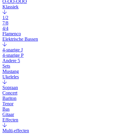
O-OO-OOO
Klassiek
1/2
7/8
4/4
Flamenco
Elektrische Bassen
4-snarige J
4-snarige P
Andere 5
Sets
Mustang
Ukeleles
Sopraan
Concert
Bariton
Tenor
Bas
Gitaar
Effecten
Multi-effecten