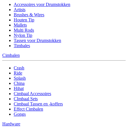
Accessoires voor Drumstokken
Artists
Brushes & Wires
Houten Tip
Mallets
Multi Rods
Nylon Tip
Tassen voor Drumstokken
Timbales
Cimbalen
Crash
Ride
Splash
China
Hihat
Cimbaal Accessoires
CImbaal Sets
Cimbaal Tassen en -koffers
Effect Cimbalen
Gongs
Hardware