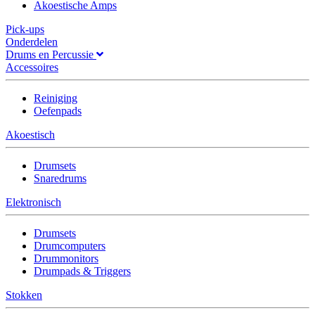
Akoestische Amps
Pick-ups
Onderdelen
Drums en Percussie
Accessoires
Reiniging
Oefenpads
Akoestisch
Drumsets
Snaredrums
Elektronisch
Drumsets
Drumcomputers
Drummonitors
Drumpads & Triggers
Stokken