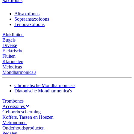
Saxofoons
Altsaxofoons
Sopraansaxofoons
Tenorsaxofoons
Blokfluiten
Bugels
Diverse
Elektrische
Fluiten
Klarinetten
Melodicas
Mondharmonica's
Chromatische Mondharmonica's
Diatonische Mondharmonica's
Trombones
Accessoires
Gehoorbescherming
Koffers, Tassen en Hoezen
Metronomen
Onderhoudsproducten
Pedalen