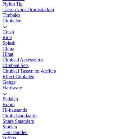
Nylon Tip
Tassen voor Drumstokken
Timbales
Cimbalen
Crash
Ride
Splash
China
Hihat
Cimbaal Accessoires
CImbaal Sets
Cimbaal Tassen en -koffers
Effect Cimbalen
Gongs
Hardware
Pedalen
Boom
Hi-hatstands
Cimbalstandaards
Snare Staanders
Stoelen
Tom standen
koffers