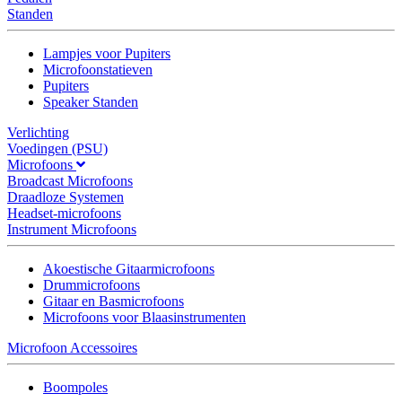
Standen
Lampjes voor Pupiters
Microfoonstatieven
Pupiters
Speaker Standen
Verlichting
Voedingen (PSU)
Microfoons
Broadcast Microfoons
Draadloze Systemen
Headset-microfoons
Instrument Microfoons
Akoestische Gitaarmicrofoons
Drummicrofoons
Gitaar en Basmicrofoons
Microfoons voor Blaasinstrumenten
Microfoon Accessoires
Boompoles