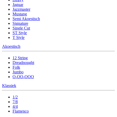
Jaguar
Jazzmaster
Mustang
Semi Akoestisch
Signature
Single Cut
ST Style
T Style
Akoestisch
12 String
Dreadnought
Folk
Jumbo
O-OO-OOO
Klassiek
1/2
7/8
4/4
Flamenco