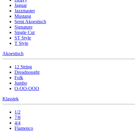
Jaguar
Jazzmaster
Mustang
Semi Akoestisch
Signature
Single Cut
ST Style
T Style
Akoestisch
12 String
Dreadnought
Folk
Jumbo
O-OO-OOO
Klassiek
1/2
7/8
4/4
Flamenco