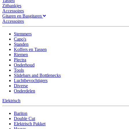
Tassen
Zitbankjes
Accessoires
Gitaren en Basgitaren
Accessoires
Stemmers
Capo's
Standen
Koffers en Tassen
Riemen
Plectra
Onderhoud
Tools
Slidebars and Bottlenecks
Luchtbevochtigers
Diverse
Onderdelen
Elektrisch
Bariton
Double Cut
Elektrisch Pakket
Heavy