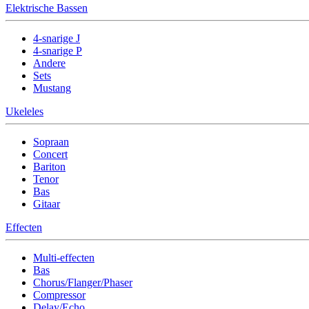
Elektrische Bassen
4-snarige J
4-snarige P
Andere
Sets
Mustang
Ukeleles
Sopraan
Concert
Bariton
Tenor
Bas
Gitaar
Effecten
Multi-effecten
Bas
Chorus/Flanger/Phaser
Compressor
Delay/Echo