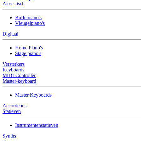
Akoestisch
Buffetpiano's
Vleugelpiano's
Digitaal
Home Piano's
Stage piano's
Versterkers
Keyboards
MIDI-Controller
Master-keyboard
Master Keyboards
Accordeons
Statieven
Instrumentenstatieven
Synths