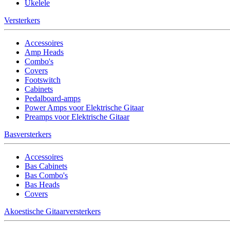
Ukelele
Versterkers
Accessoires
Amp Heads
Combo's
Covers
Footswitch
Cabinets
Pedalboard-amps
Power Amps voor Elektrische Gitaar
Preamps voor Elektrische Gitaar
Basversterkers
Accessoires
Bas Cabinets
Bas Combo's
Bas Heads
Covers
Akoestische Gitaarversterkers