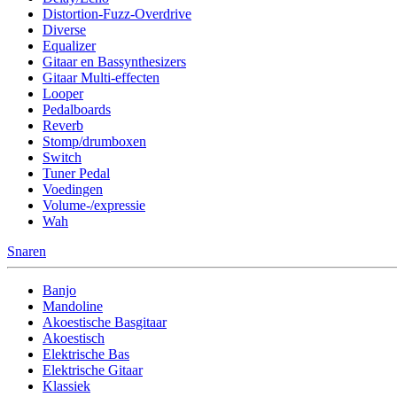
Distortion-Fuzz-Overdrive
Diverse
Equalizer
Gitaar en Bassynthesizers
Gitaar Multi-effecten
Looper
Pedalboards
Reverb
Stomp/drumboxen
Switch
Tuner Pedal
Voedingen
Volume-/expressie
Wah
Snaren
Banjo
Mandoline
Akoestische Basgitaar
Akoestisch
Elektrische Bas
Elektrische Gitaar
Klassiek