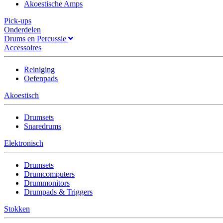
Akoestische Amps
Pick-ups
Onderdelen
Drums en Percussie
Accessoires
Reiniging
Oefenpads
Akoestisch
Drumsets
Snaredrums
Elektronisch
Drumsets
Drumcomputers
Drummonitors
Drumpads & Triggers
Stokken