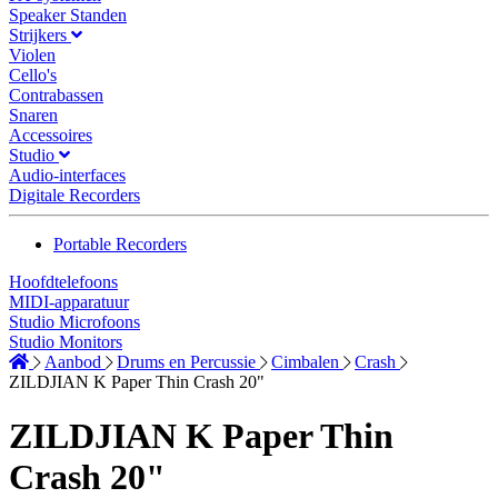
Speaker Standen
Strijkers
Violen
Cello's
Contrabassen
Snaren
Accessoires
Studio
Audio-interfaces
Digitale Recorders
Portable Recorders
Hoofdtelefoons
MIDI-apparatuur
Studio Microfoons
Studio Monitors
Aanbod
Drums en Percussie
Cimbalen
Crash
ZILDJIAN K Paper Thin Crash 20"
ZILDJIAN K Paper Thin
Crash 20"