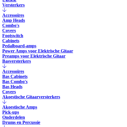
Versterkers
Accessoires
Amp Heads
Combo's
Covers
Footswitch
Cabinets
Pedalboard-amps
Power Amps voor Elektrische Gitaar
Preamps voor Elektrische Gitaar
Basversterkers
Accessoires
Bas Cabinets
Bas Combo's
Bas Heads
Covers
Akoestische Gitaarversterkers
Akoestische Amps
Pick-ups
Onderdelen
Drums en Percussie