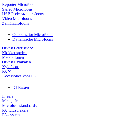
Reporter Microfoons
Stereo Microfoons
USB/Podcast-microfoons
Video Microfoons
Zangmicrofoons
Condensator Microfoons
Dynamische Microfoons
Orkest Percussie
Klokkenspelen
Metallofonen
Orkest Cymbalen
Xylofoons
PA
Accessoires voor PA
DI-Boxen
In-ears
Mengtafels
Microfoonstandaards
PA-luidsprekers
PA-systemen