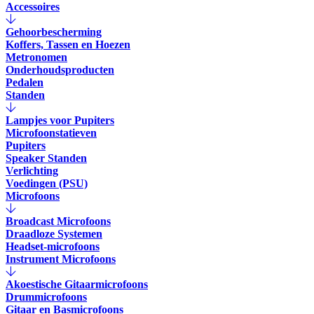
Accessoires
Gehoorbescherming
Koffers, Tassen en Hoezen
Metronomen
Onderhoudsproducten
Pedalen
Standen
Lampjes voor Pupiters
Microfoonstatieven
Pupiters
Speaker Standen
Verlichting
Voedingen (PSU)
Microfoons
Broadcast Microfoons
Draadloze Systemen
Headset-microfoons
Instrument Microfoons
Akoestische Gitaarmicrofoons
Drummicrofoons
Gitaar en Basmicrofoons