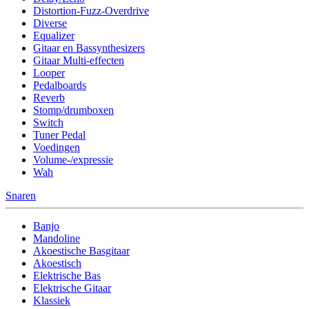
Distortion-Fuzz-Overdrive
Diverse
Equalizer
Gitaar en Bassynthesizers
Gitaar Multi-effecten
Looper
Pedalboards
Reverb
Stomp/drumboxen
Switch
Tuner Pedal
Voedingen
Volume-/expressie
Wah
Snaren
Banjo
Mandoline
Akoestische Basgitaar
Akoestisch
Elektrische Bas
Elektrische Gitaar
Klassiek