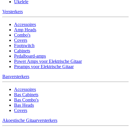
Ukelele
Versterkers
Accessoires
Amp Heads
Combo's
Covers
Footswitch
Cabinets
Pedalboard-amps
Power Amps voor Elektrische Gitaar
Preamps voor Elektrische Gitaar
Basversterkers
Accessoires
Bas Cabinets
Bas Combo's
Bas Heads
Covers
Akoestische Gitaarversterkers