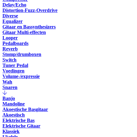
Delay/Echo
Distortion-Fuzz-Overdrive
Diverse
Equalizer
Gitaar en Bassynthesizers
Gitaar Multi-effecten
Looper
Pedalboards
Reverb
Stomp/drumboxen
Switch
Tuner Pedal
Voedingen
Volume-/expressie
Wah
Snaren
Banjo
Mandoline
Akoestische Basgitaar
Akoestisch
Elektrische Bas
Elektrische Gitaar
Klassiek
Ukelele