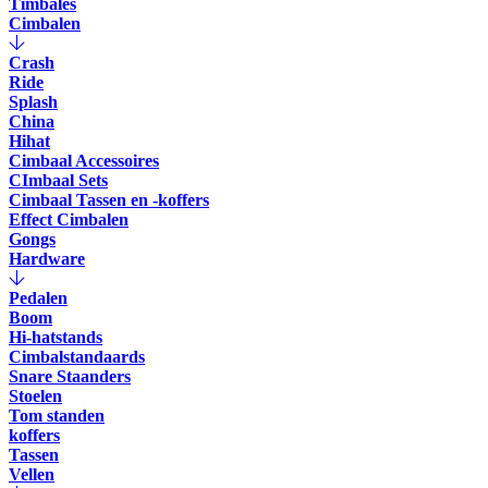
Timbales
Cimbalen
Crash
Ride
Splash
China
Hihat
Cimbaal Accessoires
CImbaal Sets
Cimbaal Tassen en -koffers
Effect Cimbalen
Gongs
Hardware
Pedalen
Boom
Hi-hatstands
Cimbalstandaards
Snare Staanders
Stoelen
Tom standen
koffers
Tassen
Vellen