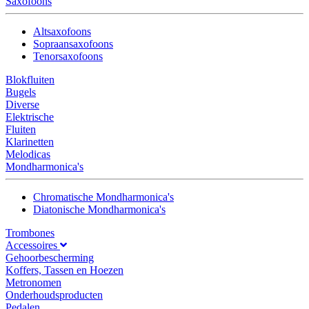
Saxofoons
Altsaxofoons
Sopraansaxofoons
Tenorsaxofoons
Blokfluiten
Bugels
Diverse
Elektrische
Fluiten
Klarinetten
Melodicas
Mondharmonica's
Chromatische Mondharmonica's
Diatonische Mondharmonica's
Trombones
Accessoires
Gehoorbescherming
Koffers, Tassen en Hoezen
Metronomen
Onderhoudsproducten
Pedalen