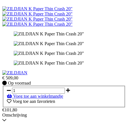
€
509,00
Op
Op voorraad
voorraad
Voeg toe aan winkelmandje
Voeg toe aan favorieten
€101,80
Omschrijving