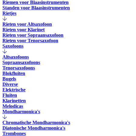
Riemen voor Blaasinstrumenten
Standen voor Blaasinstrumenten
Rietjes
Rieten voor Altsaxofoon
Rieten voor Klarinet
Rieten voor Sopraansaxofoon
Rieten voor Tenorsaxofoon
Saxofoons
Altsaxofoons
Sopraansaxofoons
Tenorsaxofoons
Blokfluiten
Bugels
Diverse
Elektrische
Fluiten
Klarinetten
Melodicas
Mondharmonica's
Chromatische Mondharmonica's
Diatonische Mondharmonica's
Trombones