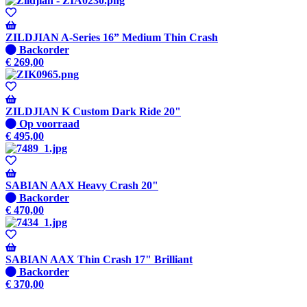
-
Wordt
verzonden
ZILDJIAN A-Series 16” Medium Thin Crash
wanneer
Niet
Backorder
beschikbaar
op
€
269,00
voorraad
-
Wordt
verzonden
ZILDJIAN K Custom Dark Ride 20"
wanneer
Op
Op voorraad
beschikbaar
voorraad
€
495,00
SABIAN AAX Heavy Crash 20"
Niet
Backorder
op
€
470,00
voorraad
-
Wordt
verzonden
SABIAN AAX Thin Crash 17" Brilliant
wanneer
Niet
Backorder
beschikbaar
op
€
370,00
voorraad