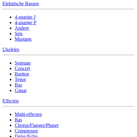
Elektrische Bassen
4-snarige J
4-snarige P
Andere
Sets
Mustang
Ukeleles
Sopraan
Concert
Bariton
Tenor
Bas
Gitaar
Effecten
Multi-effecten
Bas
Chorus/Flanger/Phaser
Compressor
Delay/Echo