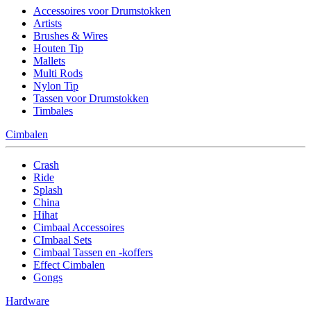
Accessoires voor Drumstokken
Artists
Brushes & Wires
Houten Tip
Mallets
Multi Rods
Nylon Tip
Tassen voor Drumstokken
Timbales
Cimbalen
Crash
Ride
Splash
China
Hihat
Cimbaal Accessoires
CImbaal Sets
Cimbaal Tassen en -koffers
Effect Cimbalen
Gongs
Hardware