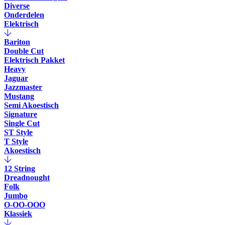
Diverse
Onderdelen
Elektrisch
Bariton
Double Cut
Elektrisch Pakket
Heavy
Jaguar
Jazzmaster
Mustang
Semi Akoestisch
Signature
Single Cut
ST Style
T Style
Akoestisch
12 String
Dreadnought
Folk
Jumbo
O-OO-OOO
Klassiek