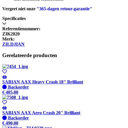
Vergeet niet onze
"365-dagen retour-garantie"
Specificaties
Referentienummer:
ZIK2820
Merk:
ZILDJIAN
Gerelateerde producten
SABIAN AAX Heavy Crash 18" Brilliant
Niet
Backorder
op
€
405,00
voorraad
-
Wordt
verzonden
SABIAN AAX Aero Crash 20" Brilliant
wanneer
Niet
Backorder
beschikbaar
op
€
490,00
voorraad