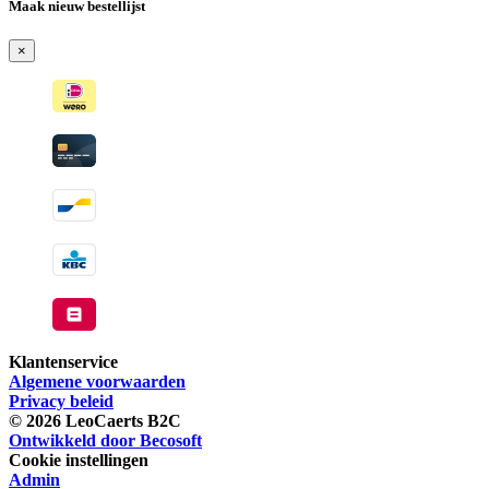
-
Maak nieuw bestellijst
Wordt
verzonden
×
wanneer
beschikbaar
Klantenservice
Algemene voorwaarden
Privacy beleid
© 2026 LeoCaerts B2C
Ontwikkeld door Becosoft
Cookie instellingen
Admin