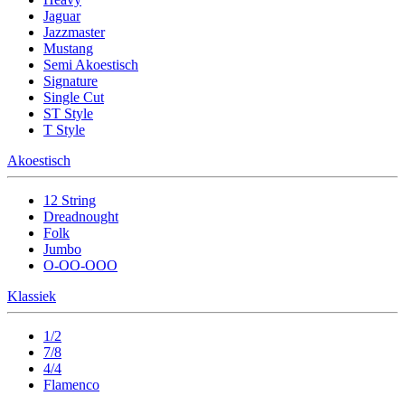
Jaguar
Jazzmaster
Mustang
Semi Akoestisch
Signature
Single Cut
ST Style
T Style
Akoestisch
12 String
Dreadnought
Folk
Jumbo
O-OO-OOO
Klassiek
1/2
7/8
4/4
Flamenco