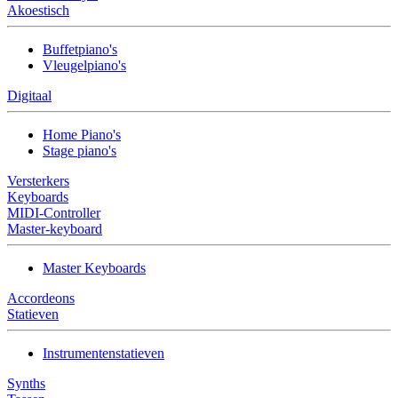
Akoestisch
Buffetpiano's
Vleugelpiano's
Digitaal
Home Piano's
Stage piano's
Versterkers
Keyboards
MIDI-Controller
Master-keyboard
Master Keyboards
Accordeons
Statieven
Instrumentenstatieven
Synths