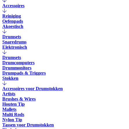
Accessoires
Reiniging
Oefenpads
Akoestisch
Drumsets
Snaredrums
Elektronisch
Drumsets
Drumcomputers
Drummonitors
Drumpads & Triggers
Stokken
Accessoires voor Drumstokken
Artists
Brushes & Wires
Houten Tip
Mallets
Multi Rods
Nylon Tip
Tassen voor Drumstokken