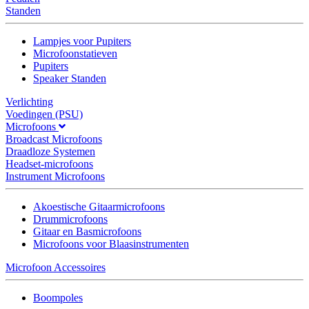
Standen
Lampjes voor Pupiters
Microfoonstatieven
Pupiters
Speaker Standen
Verlichting
Voedingen (PSU)
Microfoons
Broadcast Microfoons
Draadloze Systemen
Headset-microfoons
Instrument Microfoons
Akoestische Gitaarmicrofoons
Drummicrofoons
Gitaar en Basmicrofoons
Microfoons voor Blaasinstrumenten
Microfoon Accessoires
Boompoles