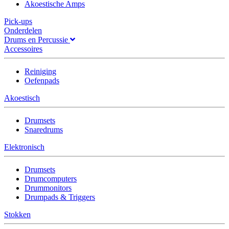
Akoestische Amps
Pick-ups
Onderdelen
Drums en Percussie
Accessoires
Reiniging
Oefenpads
Akoestisch
Drumsets
Snaredrums
Elektronisch
Drumsets
Drumcomputers
Drummonitors
Drumpads & Triggers
Stokken