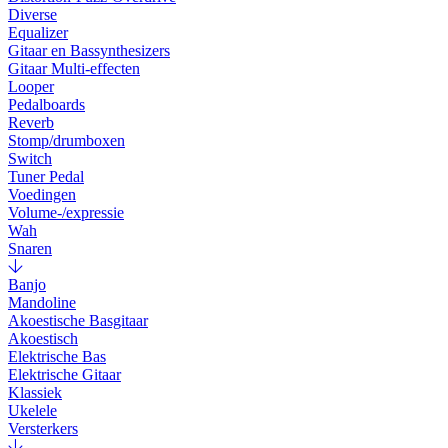
Diverse
Equalizer
Gitaar en Bassynthesizers
Gitaar Multi-effecten
Looper
Pedalboards
Reverb
Stomp/drumboxen
Switch
Tuner Pedal
Voedingen
Volume-/expressie
Wah
Snaren
Banjo
Mandoline
Akoestische Basgitaar
Akoestisch
Elektrische Bas
Elektrische Gitaar
Klassiek
Ukelele
Versterkers