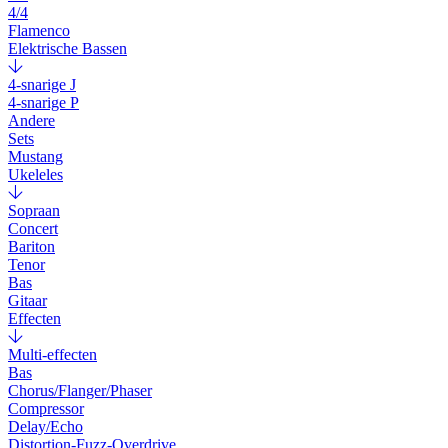
4/4
Flamenco
Elektrische Bassen
4-snarige J
4-snarige P
Andere
Sets
Mustang
Ukeleles
Sopraan
Concert
Bariton
Tenor
Bas
Gitaar
Effecten
Multi-effecten
Bas
Chorus/Flanger/Phaser
Compressor
Delay/Echo
Distortion-Fuzz-Overdrive