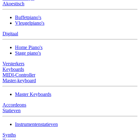
Akoestisch
Buffetpiano's
Vleugelpiano's
Digitaal
Home Piano's
Stage piano's
Versterkers
Keyboards
MIDI-Controller
Master-keyboard
Master Keyboards
Accordeons
Statieven
Instrumentenstatieven
Synths