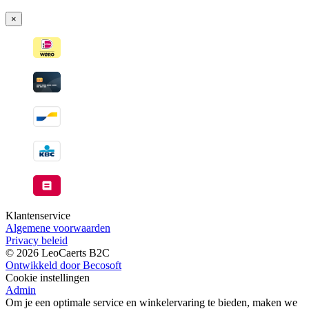
Wordt
verzonden
×
wanneer
beschikbaar
Klantenservice
Algemene voorwaarden
Privacy beleid
© 2026 LeoCaerts B2C
Ontwikkeld door Becosoft
Cookie instellingen
Admin
Om je een optimale service en winkelervaring te bieden, maken we