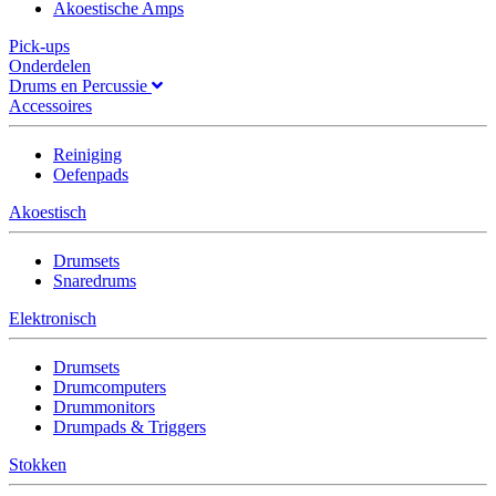
Akoestische Amps
Pick-ups
Onderdelen
Drums en Percussie
Accessoires
Reiniging
Oefenpads
Akoestisch
Drumsets
Snaredrums
Elektronisch
Drumsets
Drumcomputers
Drummonitors
Drumpads & Triggers
Stokken