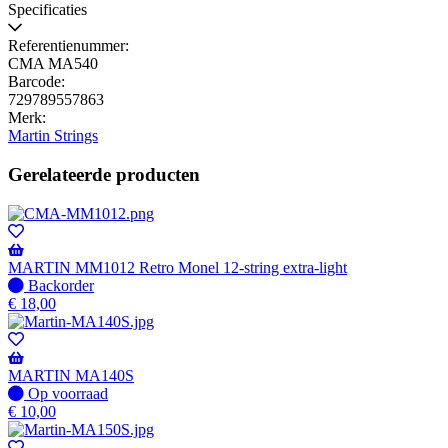
Specificaties
Referentienummer:
CMA MA540
Barcode:
729789557863
Merk:
Martin Strings
Gerelateerde producten
MARTIN MM1012 Retro Monel 12-string extra-light
Niet
Backorder
op
€
18,00
voorraad
-
Wordt
verzonden
MARTIN MA140S
wanneer
Op
Op voorraad
beschikbaar
voorraad
€
10,00