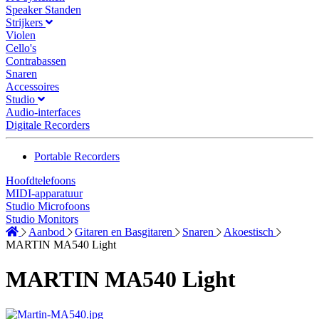
Speaker Standen
Strijkers
Violen
Cello's
Contrabassen
Snaren
Accessoires
Studio
Audio-interfaces
Digitale Recorders
Portable Recorders
Hoofdtelefoons
MIDI-apparatuur
Studio Microfoons
Studio Monitors
Aanbod
Gitaren en Basgitaren
Snaren
Akoestisch
MARTIN MA540 Light
MARTIN MA540 Light