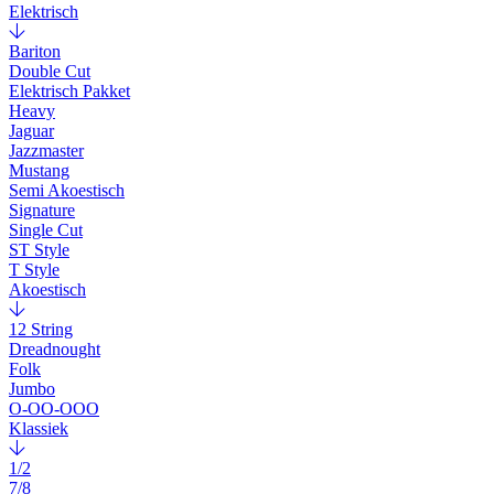
Elektrisch
Bariton
Double Cut
Elektrisch Pakket
Heavy
Jaguar
Jazzmaster
Mustang
Semi Akoestisch
Signature
Single Cut
ST Style
T Style
Akoestisch
12 String
Dreadnought
Folk
Jumbo
O-OO-OOO
Klassiek
1/2
7/8