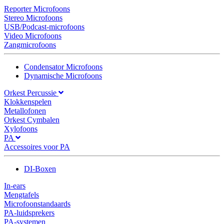
Reporter Microfoons
Stereo Microfoons
USB/Podcast-microfoons
Video Microfoons
Zangmicrofoons
Condensator Microfoons
Dynamische Microfoons
Orkest Percussie
Klokkenspelen
Metallofonen
Orkest Cymbalen
Xylofoons
PA
Accessoires voor PA
DI-Boxen
In-ears
Mengtafels
Microfoonstandaards
PA-luidsprekers
PA-systemen