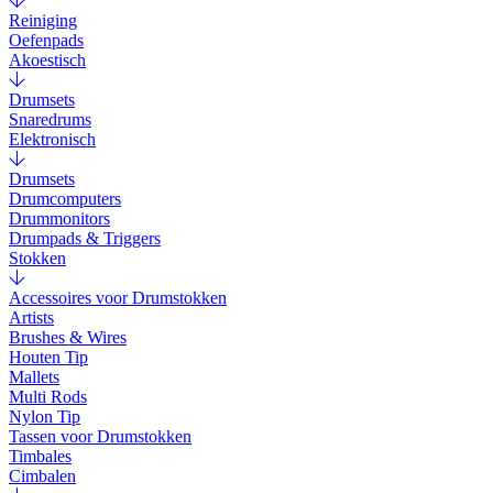
Reiniging
Oefenpads
Akoestisch
Drumsets
Snaredrums
Elektronisch
Drumsets
Drumcomputers
Drummonitors
Drumpads & Triggers
Stokken
Accessoires voor Drumstokken
Artists
Brushes & Wires
Houten Tip
Mallets
Multi Rods
Nylon Tip
Tassen voor Drumstokken
Timbales
Cimbalen