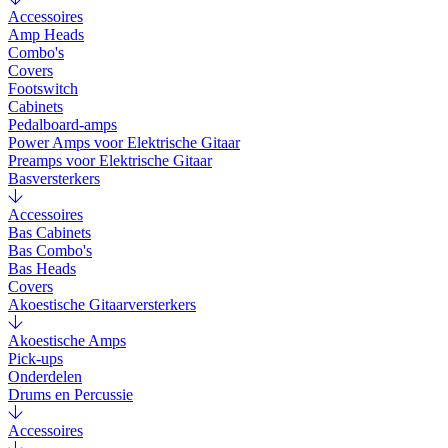
Accessoires
Amp Heads
Combo's
Covers
Footswitch
Cabinets
Pedalboard-amps
Power Amps voor Elektrische Gitaar
Preamps voor Elektrische Gitaar
Basversterkers
Accessoires
Bas Cabinets
Bas Combo's
Bas Heads
Covers
Akoestische Gitaarversterkers
Akoestische Amps
Pick-ups
Onderdelen
Drums en Percussie
Accessoires