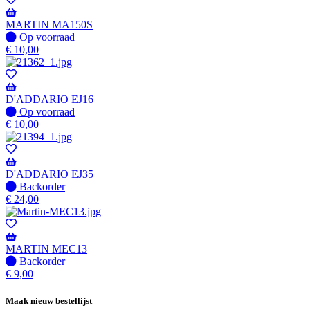
MARTIN MA150S
Op
Op voorraad
voorraad
€
10,00
D'ADDARIO EJ16
Op
Op voorraad
voorraad
€
10,00
D'ADDARIO EJ35
Niet
Backorder
op
€
24,00
voorraad
-
Wordt
verzonden
MARTIN MEC13
wanneer
Niet
Backorder
beschikbaar
op
€
9,00
voorraad
-
Maak nieuw bestellijst