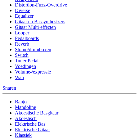
Distortion-Fuzz-Overdrive
Diverse
Equalizer
Gitaar en Bassynthesizers
Gitaar Multi-effecten
Looper
Pedalboards
Reverb
Stomp/drumboxen
Switch
Tuner Pedal
Voedingen
Volume-/expressie
Wah
Snaren
Banjo
Mandoline
Akoestische Basgitaar
Akoestisch
Elektrische Bas
Elektrische Gitaar
Klassiek