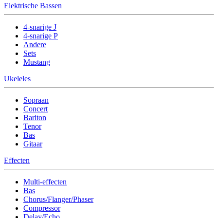
Elektrische Bassen
4-snarige J
4-snarige P
Andere
Sets
Mustang
Ukeleles
Sopraan
Concert
Bariton
Tenor
Bas
Gitaar
Effecten
Multi-effecten
Bas
Chorus/Flanger/Phaser
Compressor
Delay/Echo