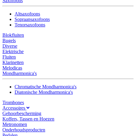
Saxofoons
Altsaxofoons
Sopraansaxofoons
Tenorsaxofoons
Blokfluiten
Bugels
Diverse
Elektrische
Fluiten
Klarinetten
Melodicas
Mondharmonica's
Chromatische Mondharmonica's
Diatonische Mondharmonica's
Trombones
Accessoires
Gehoorbescherming
Koffers, Tassen en Hoezen
Metronomen
Onderhoudsproducten
Pedalen