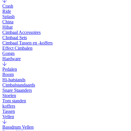
Crash
Ride
Splash
China
Hihat
Cimbaal Accessoires
CImbaal Sets
Cimbaal Tassen en -koffers
Effect Cimbalen
Gongs
Hardware
Pedalen
Boom
Hi-hatstands
Cimbalstandaards
Snare Staanders
Stoelen
Tom standen
koffers
Tassen
Vellen
Bassdrum Vellen