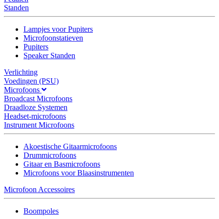
Standen
Lampjes voor Pupiters
Microfoonstatieven
Pupiters
Speaker Standen
Verlichting
Voedingen (PSU)
Microfoons
Broadcast Microfoons
Draadloze Systemen
Headset-microfoons
Instrument Microfoons
Akoestische Gitaarmicrofoons
Drummicrofoons
Gitaar en Basmicrofoons
Microfoons voor Blaasinstrumenten
Microfoon Accessoires
Boompoles