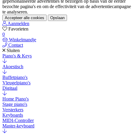
gepersonaliseerde advertenties te bezorgen op basis van de eerder
bezochte pagina's en om de effectiviteit van de advertentiecampagne
te analyseren.
Accepteer alle cookies
Opslaan
Aanmelden
Favorieten
0
Winkelmandje
Contact
Sluiten
Piano's & Keys
Akoestisch
Buffetpiano's
Vleugelpiano's
Digitaal
Home Piano's
Stage piano's
Versterkers
Keyboards
MIDI-Controller
Master-keyboard