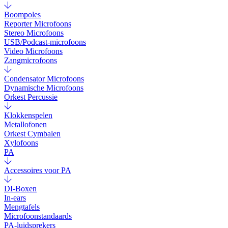
Boompoles
Reporter Microfoons
Stereo Microfoons
USB/Podcast-microfoons
Video Microfoons
Zangmicrofoons
Condensator Microfoons
Dynamische Microfoons
Orkest Percussie
Klokkenspelen
Metallofonen
Orkest Cymbalen
Xylofoons
PA
Accessoires voor PA
DI-Boxen
In-ears
Mengtafels
Microfoonstandaards
PA-luidsprekers