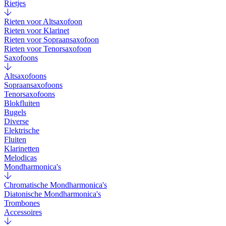
Rietjes
Rieten voor Altsaxofoon
Rieten voor Klarinet
Rieten voor Sopraansaxofoon
Rieten voor Tenorsaxofoon
Saxofoons
Altsaxofoons
Sopraansaxofoons
Tenorsaxofoons
Blokfluiten
Bugels
Diverse
Elektrische
Fluiten
Klarinetten
Melodicas
Mondharmonica's
Chromatische Mondharmonica's
Diatonische Mondharmonica's
Trombones
Accessoires