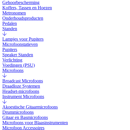
Gehoorbescherming
Koffers, Tassen en Hoezen
Metronomen
Onderhoudsproducten
Pedalen
Standen
Lampjes voor Pupiters
Microfoonstatieven
Pupiters
Speaker Standen
Verlichting
Voedingen (PSU)
Microfoons
Broadcast Microfoons
Draadloze Systemen
Headset-microfoons
Instrument Microfoons
Akoestische Gitaarmicrofoons
Drummicrofoons
Gitaar en Basmicrofoons
Microfoons voor Blaasinstrumenten
Microfoon Accessoires