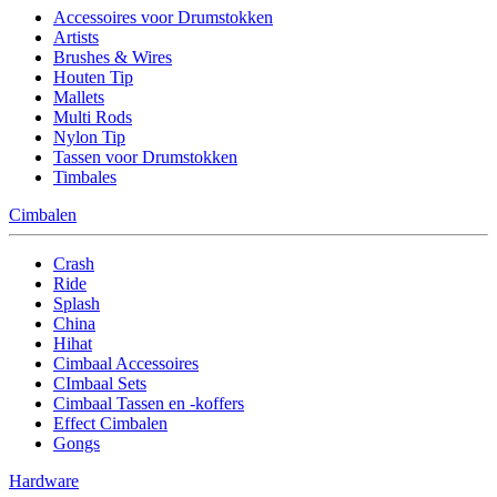
Accessoires voor Drumstokken
Artists
Brushes & Wires
Houten Tip
Mallets
Multi Rods
Nylon Tip
Tassen voor Drumstokken
Timbales
Cimbalen
Crash
Ride
Splash
China
Hihat
Cimbaal Accessoires
CImbaal Sets
Cimbaal Tassen en -koffers
Effect Cimbalen
Gongs
Hardware