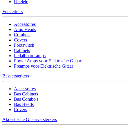
Ukelele
Versterkers
Accessoires
Amp Heads
Combo's
Covers
Footswitch
Cabinets
Pedalboard-amps
Power Amps voor Elektrische Gitaar
Preamps voor Elektrische Gitaar
Basversterkers
Accessoires
Bas Cabinets
Bas Combo's
Bas Heads
Covers
Akoestische Gitaarversterkers