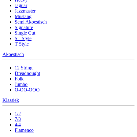
Jaguar
Jazzmaster
Mustang
Semi Akoestisch
Signature
Single Cut
ST Style
T Style
Akoestisch
12 String
Dreadnought
Folk
Jumbo
O-OO-OOO
Klassiek
1/2
7/8
4/4
Flamenco