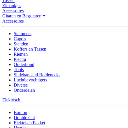
Tassen
Zitbankjes
Accessoires
Gitaren en Basgitaren
Accessoires
Stemmers
Capo's
Standen
Koffers en Tassen
Riemen
Plectra
Onderhoud
Tools
Slidebars and Bottlenecks
Luchtbevochtigers
Diverse
Onderdelen
Elektrisch
Bariton
Double Cut
Elektrisch Pakket
Heavy