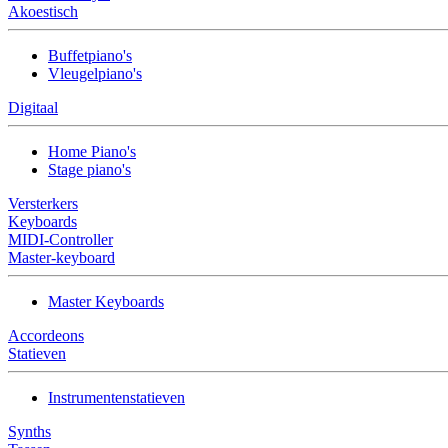
Akoestisch
Buffetpiano's
Vleugelpiano's
Digitaal
Home Piano's
Stage piano's
Versterkers
Keyboards
MIDI-Controller
Master-keyboard
Master Keyboards
Accordeons
Statieven
Instrumentenstatieven
Synths