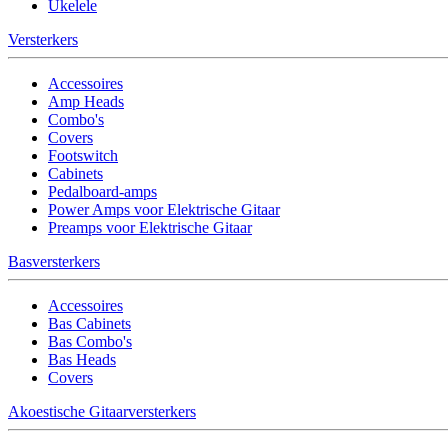
Ukelele
Versterkers
Accessoires
Amp Heads
Combo's
Covers
Footswitch
Cabinets
Pedalboard-amps
Power Amps voor Elektrische Gitaar
Preamps voor Elektrische Gitaar
Basversterkers
Accessoires
Bas Cabinets
Bas Combo's
Bas Heads
Covers
Akoestische Gitaarversterkers