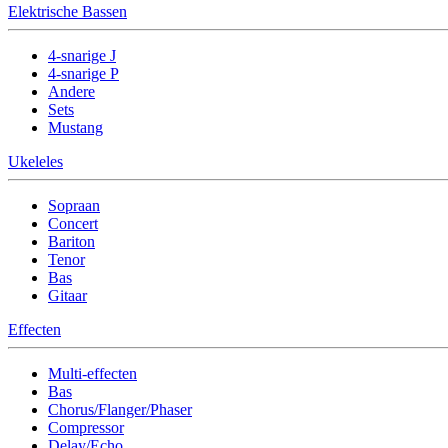
Elektrische Bassen
4-snarige J
4-snarige P
Andere
Sets
Mustang
Ukeleles
Sopraan
Concert
Bariton
Tenor
Bas
Gitaar
Effecten
Multi-effecten
Bas
Chorus/Flanger/Phaser
Compressor
Delay/Echo