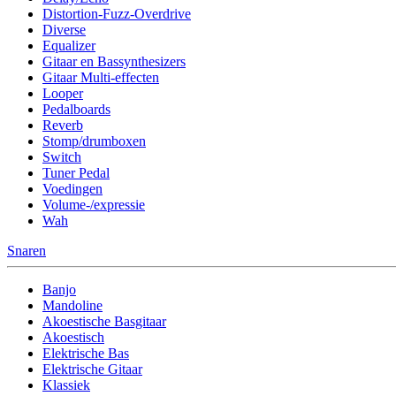
Distortion-Fuzz-Overdrive
Diverse
Equalizer
Gitaar en Bassynthesizers
Gitaar Multi-effecten
Looper
Pedalboards
Reverb
Stomp/drumboxen
Switch
Tuner Pedal
Voedingen
Volume-/expressie
Wah
Snaren
Banjo
Mandoline
Akoestische Basgitaar
Akoestisch
Elektrische Bas
Elektrische Gitaar
Klassiek