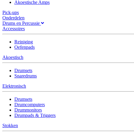
Akoestische Amps
Pick-ups
Onderdelen
Drums en Percussie
Accessoires
Reiniging
Oefenpads
Akoestisch
Drumsets
Snaredrums
Elektronisch
Drumsets
Drumcomputers
Drummonitors
Drumpads & Triggers
Stokken