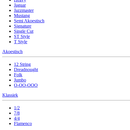
Jaguar
Jazzmaster
Mustang
Semi Akoestisch
Signature
Single Cut
ST Style
T Style
Akoestisch
12 String
Dreadnought
Folk
Jumbo
O-OO-OOO
Klassiek
1/2
7/8
4/4
Flamenco