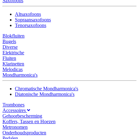
Saxofoons
Altsaxofoons
Sopraansaxofoons
Tenorsaxofoons
Blokfluiten
Bugels
Diverse
Elektrische
Fluiten
Klarinetten
Melodicas
Mondharmonica's
Chromatische Mondharmonica's
Diatonische Mondharmonica's
Trombones
Accessoires
Gehoorbescherming
Koffers, Tassen en Hoezen
Metronomen
Onderhoudsproducten
Pedalen