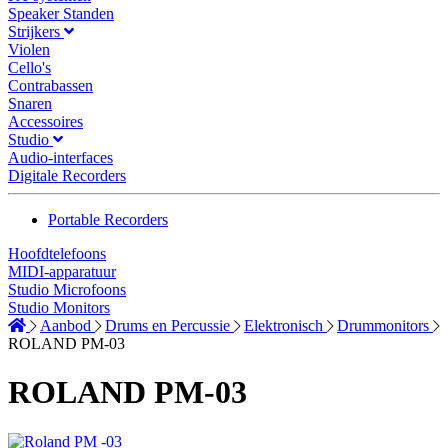
Speaker Standen
Strijkers
Violen
Cello's
Contrabassen
Snaren
Accessoires
Studio
Audio-interfaces
Digitale Recorders
Portable Recorders
Hoofdtelefoons
MIDI-apparatuur
Studio Microfoons
Studio Monitors
Aanbod
Drums en Percussie
Elektronisch
Drummonitors
ROLAND PM-03
ROLAND PM-03