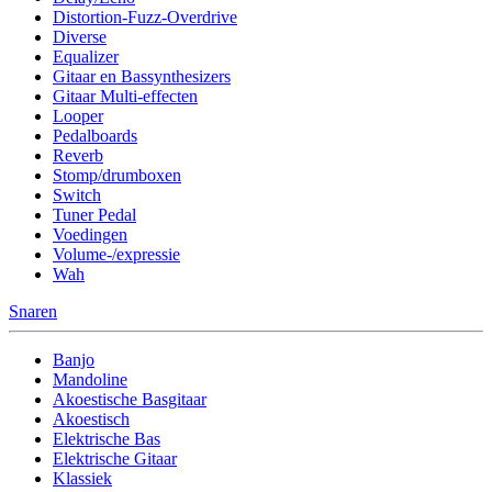
Distortion-Fuzz-Overdrive
Diverse
Equalizer
Gitaar en Bassynthesizers
Gitaar Multi-effecten
Looper
Pedalboards
Reverb
Stomp/drumboxen
Switch
Tuner Pedal
Voedingen
Volume-/expressie
Wah
Snaren
Banjo
Mandoline
Akoestische Basgitaar
Akoestisch
Elektrische Bas
Elektrische Gitaar
Klassiek