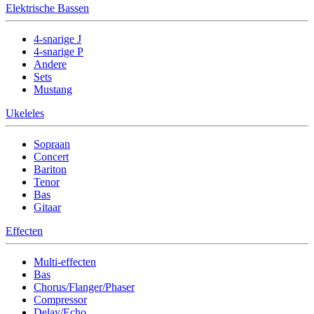
Elektrische Bassen
4-snarige J
4-snarige P
Andere
Sets
Mustang
Ukeleles
Sopraan
Concert
Bariton
Tenor
Bas
Gitaar
Effecten
Multi-effecten
Bas
Chorus/Flanger/Phaser
Compressor
Delay/Echo