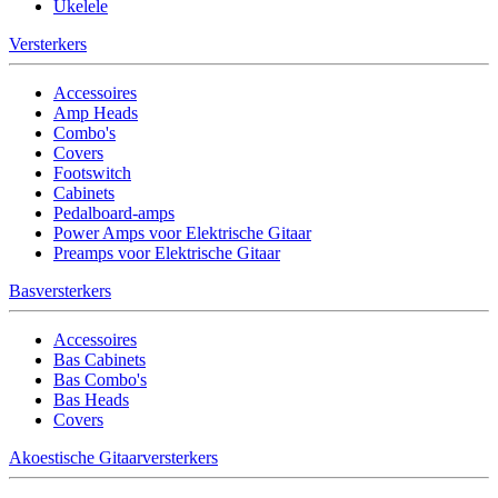
Ukelele
Versterkers
Accessoires
Amp Heads
Combo's
Covers
Footswitch
Cabinets
Pedalboard-amps
Power Amps voor Elektrische Gitaar
Preamps voor Elektrische Gitaar
Basversterkers
Accessoires
Bas Cabinets
Bas Combo's
Bas Heads
Covers
Akoestische Gitaarversterkers