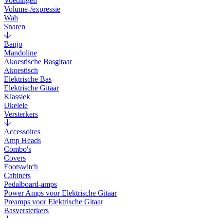
Voedingen
Volume-/expressie
Wah
Snaren
Banjo
Mandoline
Akoestische Basgitaar
Akoestisch
Elektrische Bas
Elektrische Gitaar
Klassiek
Ukelele
Versterkers
Accessoires
Amp Heads
Combo's
Covers
Footswitch
Cabinets
Pedalboard-amps
Power Amps voor Elektrische Gitaar
Preamps voor Elektrische Gitaar
Basversterkers