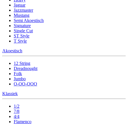
Jaguar
Jazzmaster
Mustang
Semi Akoestisch
Signature
Single Cut
ST Style
T Style
Akoestisch
12 String
Dreadnought
Folk
Jumbo
O-OO-OOO
Klassiek
1/2
7/8
4/4
Flamenco