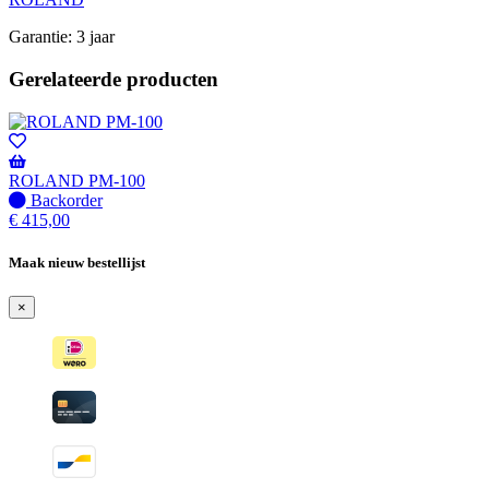
Garantie: 3 jaar
Gerelateerde producten
ROLAND PM-100
Niet
Backorder
op
€
415,00
voorraad
-
Maak nieuw bestellijst
Wordt
verzonden
×
wanneer
beschikbaar