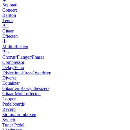
Sopraan
Concert
Bariton
Tenor
Bas
Gitaar
Effecten
Multi-effecten
Bas
Chorus/Flanger/Phaser
Compressor
Delay/Echo
Distortion-Fuzz-Overdrive
Diverse
Equalizer
Gitaar en Bassynthesizers
Gitaar Multi-effecten
Looper
Pedalboards
Reverb
Stomp/drumboxen
Switch
Tuner Pedal