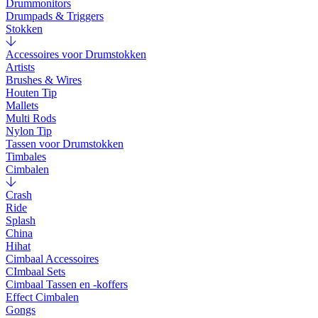
Drummonitors
Drumpads & Triggers
Stokken
Accessoires voor Drumstokken
Artists
Brushes & Wires
Houten Tip
Mallets
Multi Rods
Nylon Tip
Tassen voor Drumstokken
Timbales
Cimbalen
Crash
Ride
Splash
China
Hihat
Cimbaal Accessoires
CImbaal Sets
Cimbaal Tassen en -koffers
Effect Cimbalen
Gongs