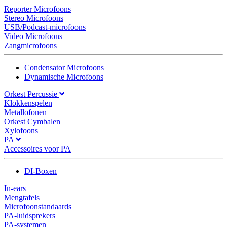
Reporter Microfoons
Stereo Microfoons
USB/Podcast-microfoons
Video Microfoons
Zangmicrofoons
Condensator Microfoons
Dynamische Microfoons
Orkest Percussie
Klokkenspelen
Metallofonen
Orkest Cymbalen
Xylofoons
PA
Accessoires voor PA
DI-Boxen
In-ears
Mengtafels
Microfoonstandaards
PA-luidsprekers
PA-systemen