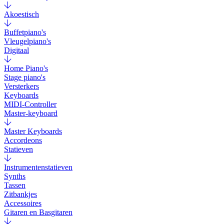
Akoestisch
Buffetpiano's
Vleugelpiano's
Digitaal
Home Piano's
Stage piano's
Versterkers
Keyboards
MIDI-Controller
Master-keyboard
Master Keyboards
Accordeons
Statieven
Instrumentenstatieven
Synths
Tassen
Zitbankjes
Accessoires
Gitaren en Basgitaren