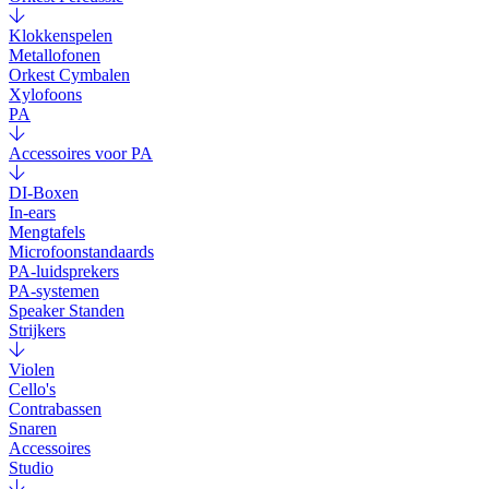
Klokkenspelen
Metallofonen
Orkest Cymbalen
Xylofoons
PA
Accessoires voor PA
DI-Boxen
In-ears
Mengtafels
Microfoonstandaards
PA-luidsprekers
PA-systemen
Speaker Standen
Strijkers
Violen
Cello's
Contrabassen
Snaren
Accessoires
Studio