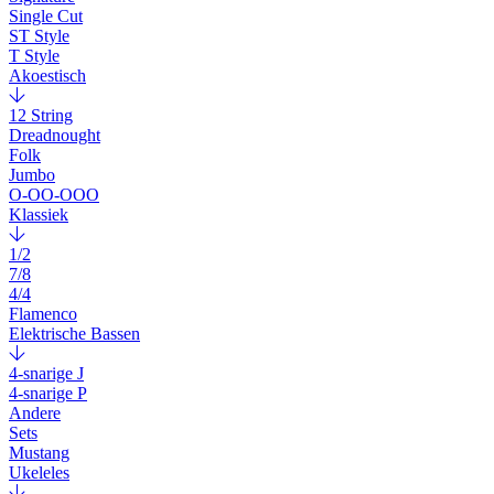
Single Cut
ST Style
T Style
Akoestisch
12 String
Dreadnought
Folk
Jumbo
O-OO-OOO
Klassiek
1/2
7/8
4/4
Flamenco
Elektrische Bassen
4-snarige J
4-snarige P
Andere
Sets
Mustang
Ukeleles