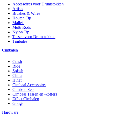
Accessoires voor Drumstokken
Artists
Brushes & Wires
Houten Tip
Mallets
Multi Rods
Nylon Tip
Tassen voor Drumstokken
Timbales
Cimbalen
Crash
Ride
Splash
China
Hihat
Cimbaal Accessoires
CImbaal Sets
Cimbaal Tassen en -koffers
Effect Cimbalen
Gongs
Hardware