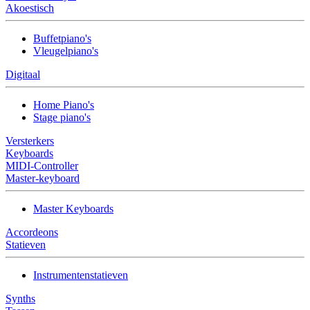
Akoestisch
Buffetpiano's
Vleugelpiano's
Digitaal
Home Piano's
Stage piano's
Versterkers
Keyboards
MIDI-Controller
Master-keyboard
Master Keyboards
Accordeons
Statieven
Instrumentenstatieven
Synths