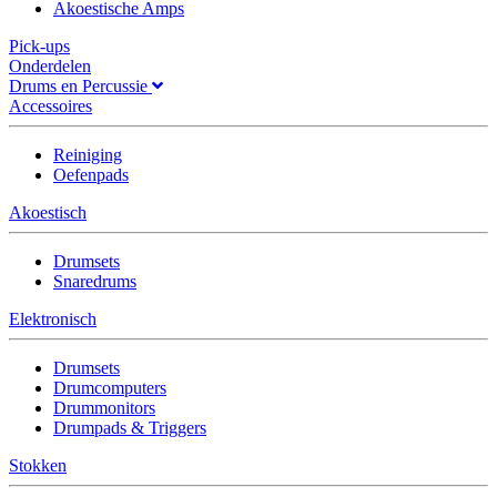
Akoestische Amps
Pick-ups
Onderdelen
Drums en Percussie
Accessoires
Reiniging
Oefenpads
Akoestisch
Drumsets
Snaredrums
Elektronisch
Drumsets
Drumcomputers
Drummonitors
Drumpads & Triggers
Stokken