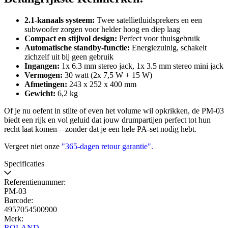
2.1-kanaals systeem:
Twee satellietluidsprekers en een
subwoofer zorgen voor helder hoog en diep laag
Compact en stijlvol design:
Perfect voor thuisgebruik
Automatische standby-functie:
Energiezuinig, schakelt
zichzelf uit bij geen gebruik
Ingangen:
1x 6.3 mm stereo jack, 1x 3.5 mm stereo mini jack
Vermogen:
30 watt (2x 7,5 W + 15 W)
Afmetingen:
243 x 252 x 400 mm
Gewicht:
6,2 kg
Of je nu oefent in stilte of even het volume wil opkrikken, de PM-03
biedt een rijk en vol geluid dat jouw drumpartijen perfect tot hun
recht laat komen—zonder dat je een hele PA-set nodig hebt.
Vergeet niet onze
"365-dagen retour garantie"
.
Specificaties
Referentienummer:
PM-03
Barcode:
4957054500900
Merk:
ROLAND