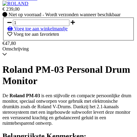
€
239,00
Niet
Niet op voorraad - Wordt verzonden wanneer beschikbaar
op
voorraad
Voeg toe aan winkelmandje
-
Voeg toe aan favorieten
Wordt
verzonden
€47,80
wanneer
Omschrijving
beschikbaar
Roland PM-03 Personal Drum
Monitor
De
Roland PM-03
is een stijlvolle en compacte persoonlijke drum
monitor, speciaal ontworpen voor gebruik met elektronische
drumkits zoals de Roland V-Drums. Dankzij het 2.1-kanaals
stereosysteem met een ingebouwde subwoofer levert deze monitor
een verrassend krachtig en gebalanceerd geluid in een
ruimtebesparend ontwerp.
Belangrijkste Kenmerken: