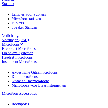
Standen
Lampjes voor Pupiters
Microfoonstatieven
Pupiters
Speaker Standen
Verlichting
Voedingen (PSU)
Microfoons
Broadcast Microfoons
Draadloze Systemen
Headset-microfoons
Instrument Microfoons
Akoestische Gitaarmicrofoons
Drummicrofoons
Gitaar en Basmicrofoons
Microfoons voor Blaasinstrumenten
Microfoon Accessoires
Boompoles