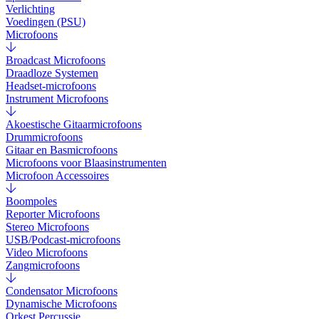
Verlichting
Voedingen (PSU)
Microfoons
Broadcast Microfoons
Draadloze Systemen
Headset-microfoons
Instrument Microfoons
Akoestische Gitaarmicrofoons
Drummicrofoons
Gitaar en Basmicrofoons
Microfoons voor Blaasinstrumenten
Microfoon Accessoires
Boompoles
Reporter Microfoons
Stereo Microfoons
USB/Podcast-microfoons
Video Microfoons
Zangmicrofoons
Condensator Microfoons
Dynamische Microfoons
Orkest Percussie