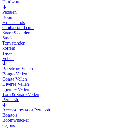
Hardware
Pedalen
Boom
Hi-hatstands
Cimbalstandaards
Snare Staanders
Stoelen
Tom standen
koffers
Tassen
Vellen
Bassdrum Vellen
Bongo Vellen
Conga Vellen
Diverse Vellen
Djembé Vellen
Tom & Snare Vellen
Percussie
Accessoires voor Percussie
Bongo's
Boomwhacker
Cajons