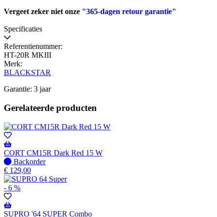
Vergeet zeker niet onze
"365-dagen retour garantie"
Specificaties
Referentienummer:
HT-20R MKIII
Merk:
BLACKSTAR
Garantie: 3 jaar
Gerelateerde producten
CORT CM15R Dark Red 15 W
Niet
Backorder
op
€
129,00
voorraad
-
- 6 %
Wordt
verzonden
wanneer
SUPRO '64 SUPER Combo