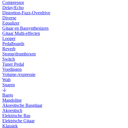
Compressor
Delay/Echo
Distortion-Fuzz-Overdrive
Diverse
Equalizer
Gitaar en Bassynthesizers
Gitaar Multi-effecten
Looper
Pedalboards
Reverb
Stomp/drumboxen
Switch
Tuner Pedal
Voedingen
Volume-/expressie
Wah
Snaren
Banjo
Mandoline
Akoestische Basgitaar
Akoestisch
Elektrische Bas
Elektrische Gitaar
Klassiek