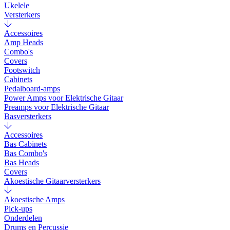
Ukelele
Versterkers
Accessoires
Amp Heads
Combo's
Covers
Footswitch
Cabinets
Pedalboard-amps
Power Amps voor Elektrische Gitaar
Preamps voor Elektrische Gitaar
Basversterkers
Accessoires
Bas Cabinets
Bas Combo's
Bas Heads
Covers
Akoestische Gitaarversterkers
Akoestische Amps
Pick-ups
Onderdelen
Drums en Percussie