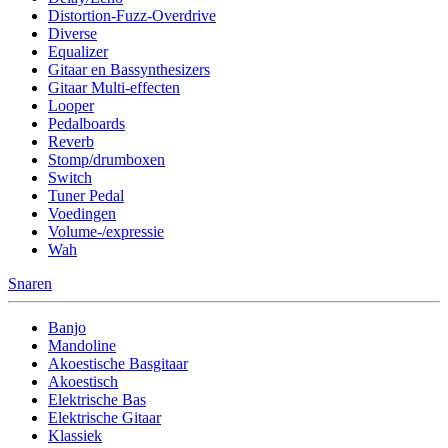
Distortion-Fuzz-Overdrive
Diverse
Equalizer
Gitaar en Bassynthesizers
Gitaar Multi-effecten
Looper
Pedalboards
Reverb
Stomp/drumboxen
Switch
Tuner Pedal
Voedingen
Volume-/expressie
Wah
Snaren
Banjo
Mandoline
Akoestische Basgitaar
Akoestisch
Elektrische Bas
Elektrische Gitaar
Klassiek