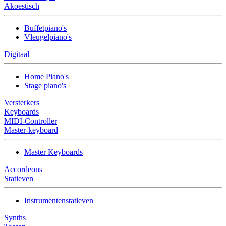
Akoestisch
Buffetpiano's
Vleugelpiano's
Digitaal
Home Piano's
Stage piano's
Versterkers
Keyboards
MIDI-Controller
Master-keyboard
Master Keyboards
Accordeons
Statieven
Instrumentenstatieven
Synths