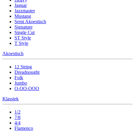
Jaguar
Jazzmaster
Mustang
Semi Akoestisch
Signature
Single Cut
ST Style
T Style
Akoestisch
12 String
Dreadnought
Folk
Jumbo
O-OO-OOO
Klassiek
1/2
7/8
4/4
Flamenco