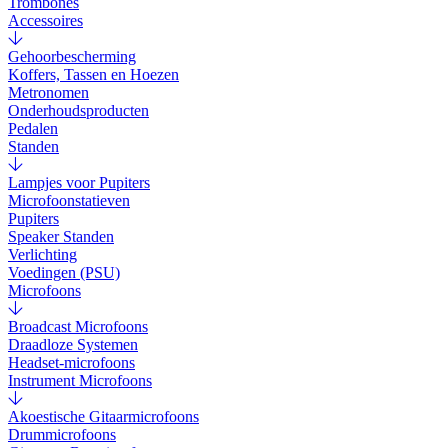
Trombones
Accessoires
Gehoorbescherming
Koffers, Tassen en Hoezen
Metronomen
Onderhoudsproducten
Pedalen
Standen
Lampjes voor Pupiters
Microfoonstatieven
Pupiters
Speaker Standen
Verlichting
Voedingen (PSU)
Microfoons
Broadcast Microfoons
Draadloze Systemen
Headset-microfoons
Instrument Microfoons
Akoestische Gitaarmicrofoons
Drummicrofoons