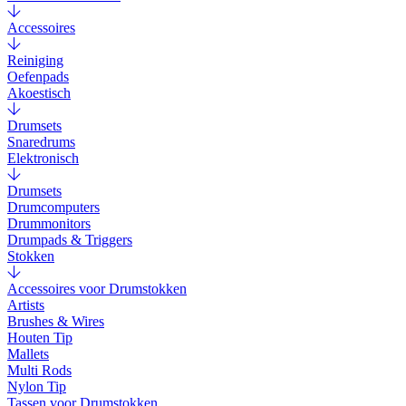
Accessoires
Reiniging
Oefenpads
Akoestisch
Drumsets
Snaredrums
Elektronisch
Drumsets
Drumcomputers
Drummonitors
Drumpads & Triggers
Stokken
Accessoires voor Drumstokken
Artists
Brushes & Wires
Houten Tip
Mallets
Multi Rods
Nylon Tip
Tassen voor Drumstokken