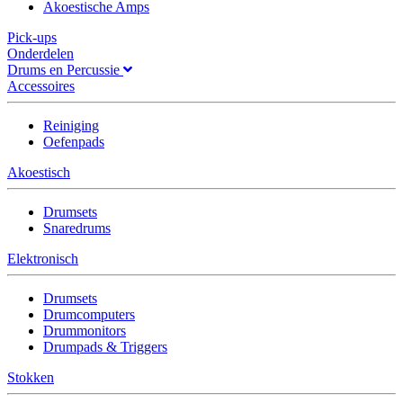
Akoestische Amps
Pick-ups
Onderdelen
Drums en Percussie
Accessoires
Reiniging
Oefenpads
Akoestisch
Drumsets
Snaredrums
Elektronisch
Drumsets
Drumcomputers
Drummonitors
Drumpads & Triggers
Stokken