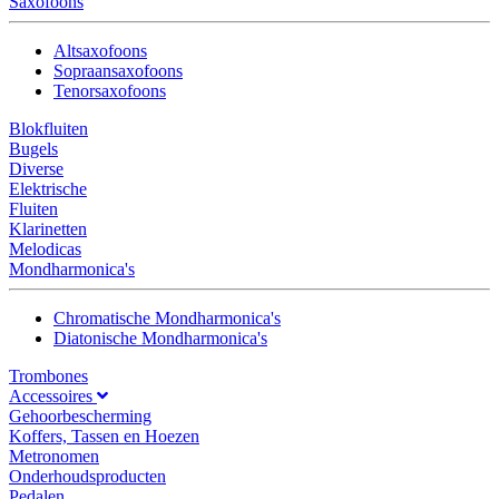
Saxofoons
Altsaxofoons
Sopraansaxofoons
Tenorsaxofoons
Blokfluiten
Bugels
Diverse
Elektrische
Fluiten
Klarinetten
Melodicas
Mondharmonica's
Chromatische Mondharmonica's
Diatonische Mondharmonica's
Trombones
Accessoires
Gehoorbescherming
Koffers, Tassen en Hoezen
Metronomen
Onderhoudsproducten
Pedalen