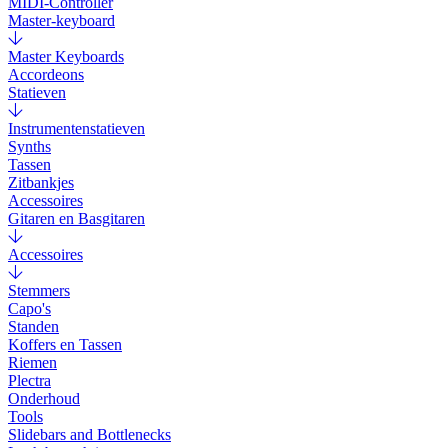
MIDI-Controller
Master-keyboard
Master Keyboards
Accordeons
Statieven
Instrumentenstatieven
Synths
Tassen
Zitbankjes
Accessoires
Gitaren en Basgitaren
Accessoires
Stemmers
Capo's
Standen
Koffers en Tassen
Riemen
Plectra
Onderhoud
Tools
Slidebars and Bottlenecks