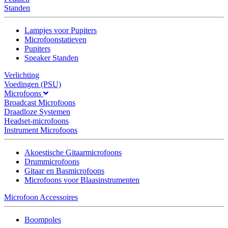
Standen
Lampjes voor Pupiters
Microfoonstatieven
Pupiters
Speaker Standen
Verlichting
Voedingen (PSU)
Microfoons
Broadcast Microfoons
Draadloze Systemen
Headset-microfoons
Instrument Microfoons
Akoestische Gitaarmicrofoons
Drummicrofoons
Gitaar en Basmicrofoons
Microfoons voor Blaasinstrumenten
Microfoon Accessoires
Boompoles