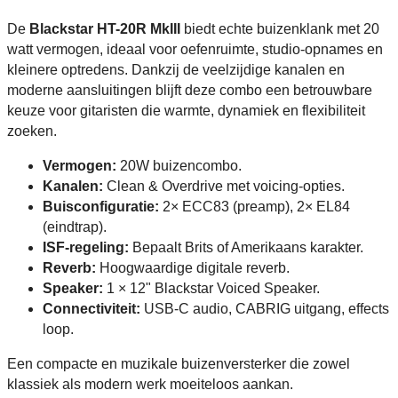
De
Blackstar HT-20R MkIII
biedt echte buizenklank met 20
watt vermogen, ideaal voor oefenruimte, studio-opnames en
kleinere optredens. Dankzij de veelzijdige kanalen en
moderne aansluitingen blijft deze combo een betrouwbare
keuze voor gitaristen die warmte, dynamiek en flexibiliteit
zoeken.
Vermogen:
20W buizencombo.
Kanalen:
Clean & Overdrive met voicing-opties.
Buisconfiguratie:
2× ECC83 (preamp), 2× EL84
(eindtrap).
ISF-regeling:
Bepaalt Brits of Amerikaans karakter.
Reverb:
Hoogwaardige digitale reverb.
Speaker:
1 × 12" Blackstar Voiced Speaker.
Connectiviteit:
USB-C audio, CABRIG uitgang, effects
loop.
Een compacte en muzikale buizenversterker die zowel
klassiek als modern werk moeiteloos aankan.