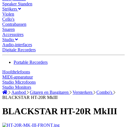
Speaker Standen
Strijkers
Violen
Cello's
Contrabassen
Snaren
Accessoires
Studio
Audio-interfaces
Digitale Recorders
Portable Recorders
Hoofdtelefoons
MIDI-apparatuur
Studio Microfoons
Studio Monitors
Aanbod
Gitaren en Basgitaren
Versterkers
Combo's
BLACKSTAR HT-20R MkIII
BLACKSTAR HT-20R MkIII