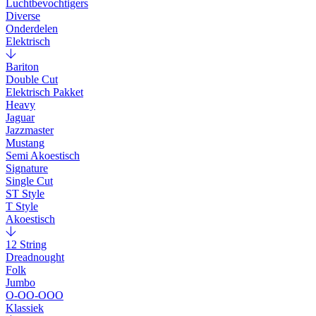
Luchtbevochtigers
Diverse
Onderdelen
Elektrisch
Bariton
Double Cut
Elektrisch Pakket
Heavy
Jaguar
Jazzmaster
Mustang
Semi Akoestisch
Signature
Single Cut
ST Style
T Style
Akoestisch
12 String
Dreadnought
Folk
Jumbo
O-OO-OOO
Klassiek