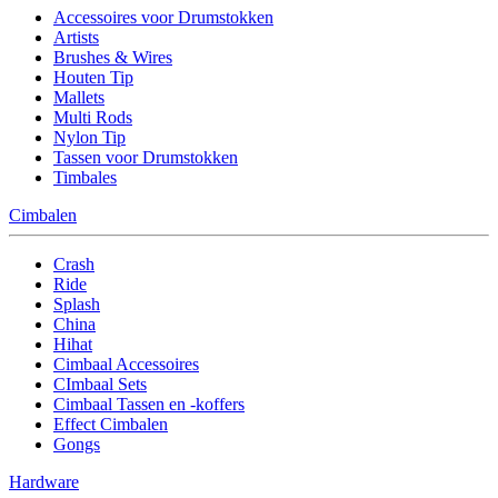
Accessoires voor Drumstokken
Artists
Brushes & Wires
Houten Tip
Mallets
Multi Rods
Nylon Tip
Tassen voor Drumstokken
Timbales
Cimbalen
Crash
Ride
Splash
China
Hihat
Cimbaal Accessoires
CImbaal Sets
Cimbaal Tassen en -koffers
Effect Cimbalen
Gongs
Hardware