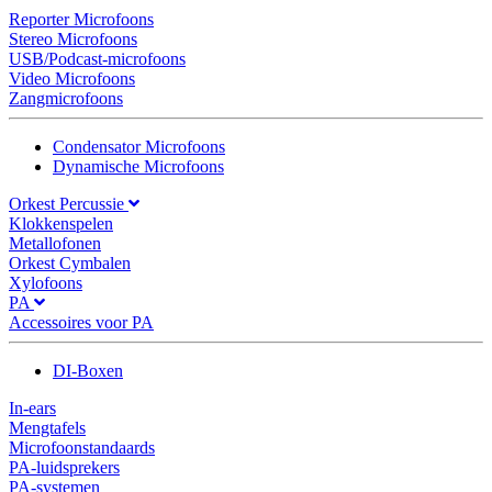
Reporter Microfoons
Stereo Microfoons
USB/Podcast-microfoons
Video Microfoons
Zangmicrofoons
Condensator Microfoons
Dynamische Microfoons
Orkest Percussie
Klokkenspelen
Metallofonen
Orkest Cymbalen
Xylofoons
PA
Accessoires voor PA
DI-Boxen
In-ears
Mengtafels
Microfoonstandaards
PA-luidsprekers
PA-systemen