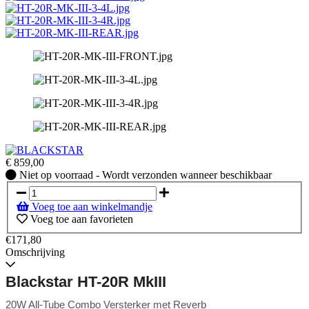
€
859,00
Niet
Niet op voorraad - Wordt verzonden wanneer beschikbaar
op
voorraad
Voeg toe aan winkelmandje
-
Voeg toe aan favorieten
Wordt
verzonden
€171,80
wanneer
Omschrijving
beschikbaar
Blackstar HT-20R MkIII
20W All-Tube Combo Versterker met Reverb