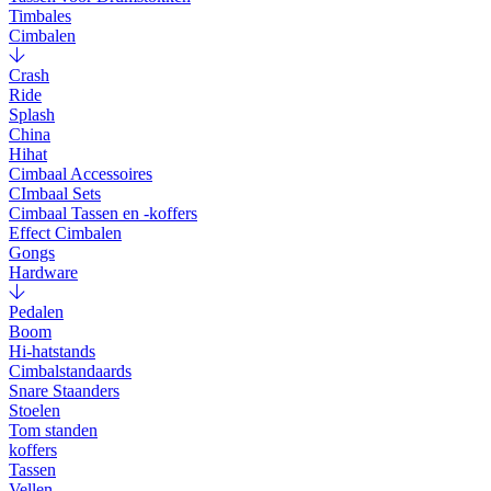
Timbales
Cimbalen
Crash
Ride
Splash
China
Hihat
Cimbaal Accessoires
CImbaal Sets
Cimbaal Tassen en -koffers
Effect Cimbalen
Gongs
Hardware
Pedalen
Boom
Hi-hatstands
Cimbalstandaards
Snare Staanders
Stoelen
Tom standen
koffers
Tassen
Vellen