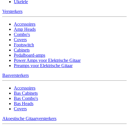
Ukelele
Versterkers
Accessoires
Amp Heads
Combo's
Covers
Footswitch
Cabinets
Pedalboard-amps
Power Amps voor Elektrische Gitaar
Preamps voor Elektrische Gitaar
Basversterkers
Accessoires
Bas Cabinets
Bas Combo's
Bas Heads
Covers
Akoestische Gitaarversterkers