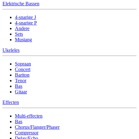
Elektrische Bassen
4-snarige J
4-snarige P
Andere
Sets
Mustang
Ukeleles
Sopraan
Concert
Bariton
Tenor
Bas
Gitaar
Effecten
Multi-effecten
Bas
Chorus/Flanger/Phaser
Compressor
Delay/Echo