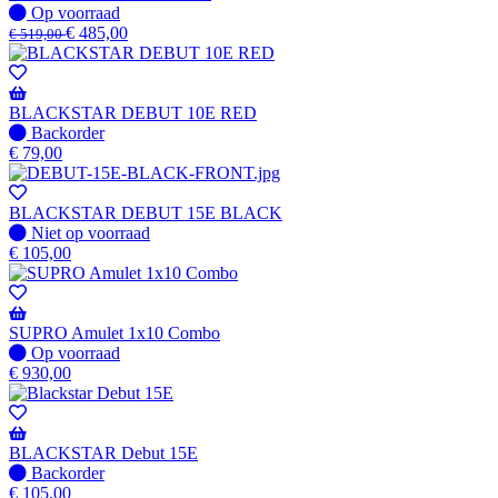
beschikbaar
Op
Op voorraad
voorraad
€
485,00
€
519,00
BLACKSTAR DEBUT 10E RED
Niet
Backorder
op
€
79,00
voorraad
-
Wordt
BLACKSTAR DEBUT 15E BLACK
verzonden
Niet
Niet op voorraad
wanneer
op
€
105,00
beschikbaar
voorraad
SUPRO Amulet 1x10 Combo
Op
Op voorraad
voorraad
€
930,00
BLACKSTAR Debut 15E
Niet
Backorder
op
€
105,00