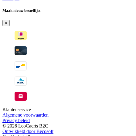
voorraad
-
Maak nieuw bestellijst
Wordt
verzonden
×
wanneer
beschikbaar
Klantenservice
Algemene voorwaarden
Privacy beleid
© 2026 LeoCaerts B2C
Ontwikkeld door Becosoft