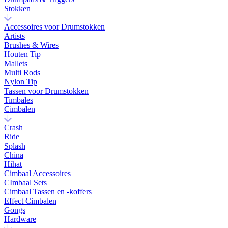
Stokken
Accessoires voor Drumstokken
Artists
Brushes & Wires
Houten Tip
Mallets
Multi Rods
Nylon Tip
Tassen voor Drumstokken
Timbales
Cimbalen
Crash
Ride
Splash
China
Hihat
Cimbaal Accessoires
CImbaal Sets
Cimbaal Tassen en -koffers
Effect Cimbalen
Gongs
Hardware