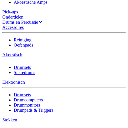
Akoestische Amps
Pick-ups
Onderdelen
Drums en Percussie
Accessoires
Reiniging
Oefenpads
Akoestisch
Drumsets
Snaredrums
Elektronisch
Drumsets
Drumcomputers
Drummonitors
Drumpads & Triggers
Stokken