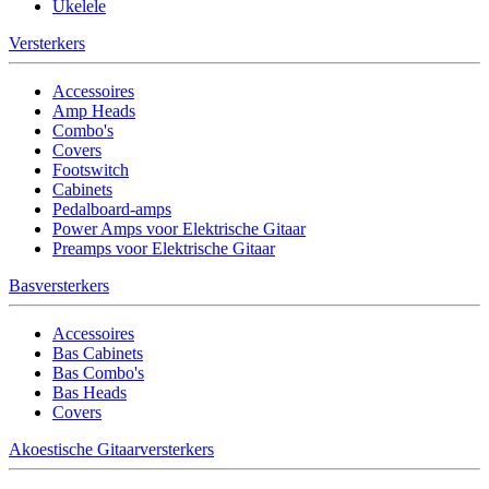
Ukelele
Versterkers
Accessoires
Amp Heads
Combo's
Covers
Footswitch
Cabinets
Pedalboard-amps
Power Amps voor Elektrische Gitaar
Preamps voor Elektrische Gitaar
Basversterkers
Accessoires
Bas Cabinets
Bas Combo's
Bas Heads
Covers
Akoestische Gitaarversterkers