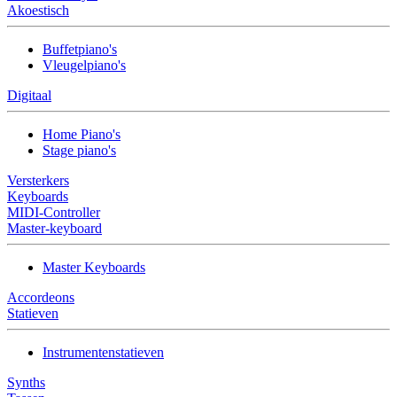
Akoestisch
Buffetpiano's
Vleugelpiano's
Digitaal
Home Piano's
Stage piano's
Versterkers
Keyboards
MIDI-Controller
Master-keyboard
Master Keyboards
Accordeons
Statieven
Instrumentenstatieven
Synths