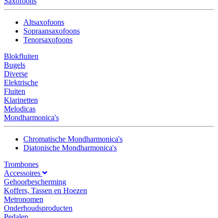
Saxofoons
Altsaxofoons
Sopraansaxofoons
Tenorsaxofoons
Blokfluiten
Bugels
Diverse
Elektrische
Fluiten
Klarinetten
Melodicas
Mondharmonica's
Chromatische Mondharmonica's
Diatonische Mondharmonica's
Trombones
Accessoires
Gehoorbescherming
Koffers, Tassen en Hoezen
Metronomen
Onderhoudsproducten
Pedalen