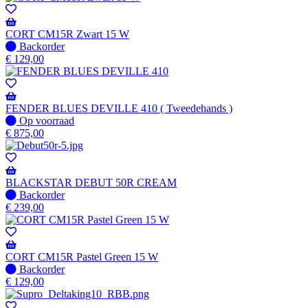
CORT CM15R Zwart 15 W
Niet
Backorder
op
€
129,00
voorraad
-
Wordt
verzonden
FENDER BLUES DEVILLE 410 ( Tweedehands )
wanneer
Op
Op voorraad
beschikbaar
voorraad
€
875,00
BLACKSTAR DEBUT 50R CREAM
Niet
Backorder
op
€
239,00
voorraad
-
Wordt
verzonden
CORT CM15R Pastel Green 15 W
wanneer
Niet
Backorder
beschikbaar
op
€
129,00
voorraad
-