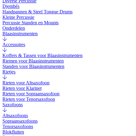
Diverse Percussie
Djembés
Handpannen & Steel Tongue Drums
Kleine Percussie
Percussie Standen en Mounts
Onderdelen
Blaasinstrumenten
Accessoires
Koffers & Tassen voor Blaasinstrumenten
Riemen voor Blaasinstrumenten
Standen voor Blaasinstrumenten
Rietjes
Rieten voor Altsaxofoon
Rieten voor Klarinet
Rieten voor Sopraansaxofoon
Rieten voor Tenorsaxofoon
Saxofoons
Altsaxofoons
Sopraansaxofoons
Tenorsaxofoons
Blokfluiten