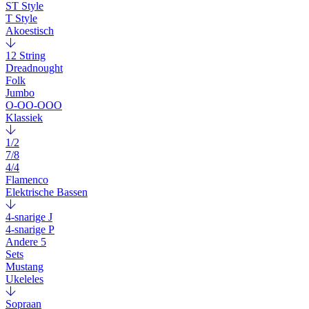
ST Style
T Style
Akoestisch
12 String
Dreadnought
Folk
Jumbo
O-OO-OOO
Klassiek
1/2
7/8
4/4
Flamenco
Elektrische Bassen
4-snarige J
4-snarige P
Andere 5
Sets
Mustang
Ukeleles
Sopraan