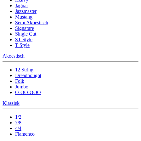
Jaguar
Jazzmaster
Mustang
Semi Akoestisch
Signature
Single Cut
ST Style
T Style
Akoestisch
12 String
Dreadnought
Folk
Jumbo
O-OO-OOO
Klassiek
1/2
7/8
4/4
Flamenco