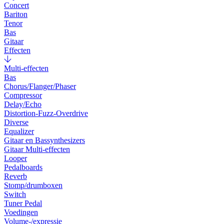
Concert
Bariton
Tenor
Bas
Gitaar
Effecten
Multi-effecten
Bas
Chorus/Flanger/Phaser
Compressor
Delay/Echo
Distortion-Fuzz-Overdrive
Diverse
Equalizer
Gitaar en Bassynthesizers
Gitaar Multi-effecten
Looper
Pedalboards
Reverb
Stomp/drumboxen
Switch
Tuner Pedal
Voedingen
Volume-/expressie