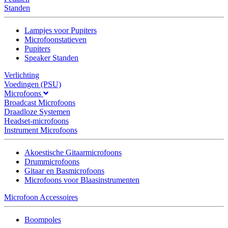
Standen
Lampjes voor Pupiters
Microfoonstatieven
Pupiters
Speaker Standen
Verlichting
Voedingen (PSU)
Microfoons
Broadcast Microfoons
Draadloze Systemen
Headset-microfoons
Instrument Microfoons
Akoestische Gitaarmicrofoons
Drummicrofoons
Gitaar en Basmicrofoons
Microfoons voor Blaasinstrumenten
Microfoon Accessoires
Boompoles