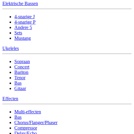
Elektrische Bassen
4-snarige J
4-snarige P
Andere 5
Sets
Mustang
Ukeleles
Sopraan
Concert
Bariton
Tenor
Bas
Gitaar
Effecten
Multi-effecten
Bas
Chorus/Flanger/Phaser
Compressor
Delay/Echo