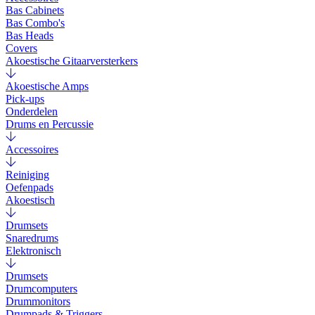
Bas Cabinets
Bas Combo's
Bas Heads
Covers
Akoestische Gitaarversterkers
Akoestische Amps
Pick-ups
Onderdelen
Drums en Percussie
Accessoires
Reiniging
Oefenpads
Akoestisch
Drumsets
Snaredrums
Elektronisch
Drumsets
Drumcomputers
Drummonitors
Drumpads & Triggers