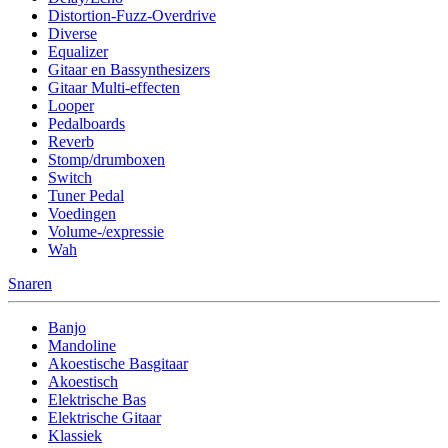
Distortion-Fuzz-Overdrive
Diverse
Equalizer
Gitaar en Bassynthesizers
Gitaar Multi-effecten
Looper
Pedalboards
Reverb
Stomp/drumboxen
Switch
Tuner Pedal
Voedingen
Volume-/expressie
Wah
Snaren
Banjo
Mandoline
Akoestische Basgitaar
Akoestisch
Elektrische Bas
Elektrische Gitaar
Klassiek