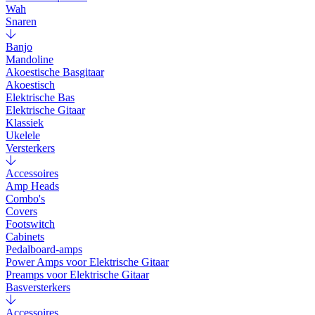
Wah
Snaren
Banjo
Mandoline
Akoestische Basgitaar
Akoestisch
Elektrische Bas
Elektrische Gitaar
Klassiek
Ukelele
Versterkers
Accessoires
Amp Heads
Combo's
Covers
Footswitch
Cabinets
Pedalboard-amps
Power Amps voor Elektrische Gitaar
Preamps voor Elektrische Gitaar
Basversterkers
Accessoires