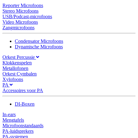
Reporter Microfoons
Stereo Microfoons
USB/Podcast-microfoons
Video Microfoons
Zangmicrofoons
Condensator Microfoons
Dynamische Microfoons
Orkest Percussie
Klokkenspelen
Metallofonen
Orkest Cymbalen
Xylofoons
PA
Accessoires voor PA
DI-Boxen
In-ears
Mengtafels
Microfoonstandaards
PA-luidsprekers
PA-systemen