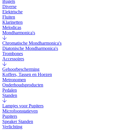
Bugels
Diverse
Elektrische
Fluiten
Klarinetten
Melodicas
Mondharmonica's
Chromatische Mondharmonica's
Diatonische Mondharmonica's
Trombones
Accessoires
Gehoorbescherming
Koffers, Tassen en Hoezen
Metronomen
Onderhoudsproducten
Pedalen
Standen
Lampjes voor Pupiters
Microfoonstatieven
Pupiters
Speaker Standen
Verlichting