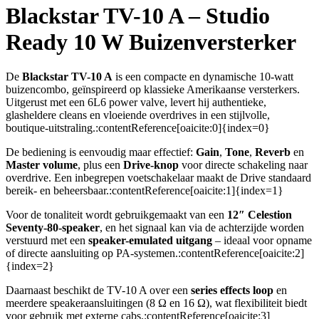
Blackstar TV-10 A – Studio
Ready 10 W Buizenversterker
De
Blackstar TV-10 A
is een compacte en dynamische 10-watt
buizencombo, geïnspireerd op klassieke Amerikaanse versterkers.
Uitgerust met een 6L6 power valve, levert hij authentieke,
glasheldere cleans en vloeiende overdrives in een stijlvolle,
boutique-uitstraling.:contentReference[oaicite:0]{index=0}
De bediening is eenvoudig maar effectief:
Gain
,
Tone
,
Reverb
en
Master volume
, plus een
Drive-knop
voor directe schakeling naar
overdrive. Een inbegrepen voetschakelaar maakt de Drive standaard
bereik- en beheersbaar.:contentReference[oaicite:1]{index=1}
Voor de tonaliteit wordt gebruikgemaakt van een
12″ Celestion
Seventy-80-speaker
, en het signaal kan via de achterzijde worden
verstuurd met een
speaker-emulated uitgang
– ideaal voor opname
of directe aansluiting op PA-systemen.:contentReference[oaicite:2]
{index=2}
Daarnaast beschikt de TV-10 A over een
series effects loop
en
meerdere speakeraansluitingen (8 Ω en 16 Ω), wat flexibiliteit biedt
voor gebruik met externe cabs.:contentReference[oaicite:3]