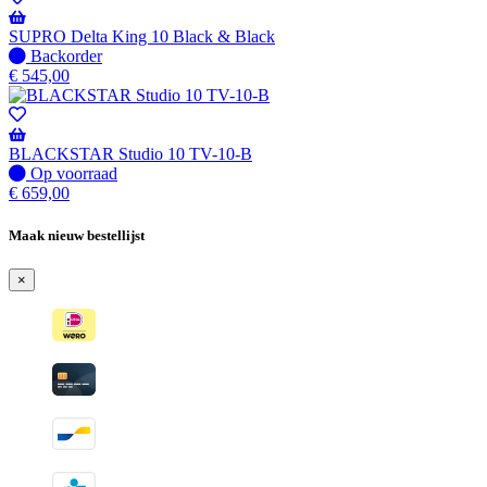
Wordt
verzonden
SUPRO Delta King 10 Black & Black
wanneer
Niet
Backorder
beschikbaar
op
€
545,00
voorraad
-
Wordt
verzonden
BLACKSTAR Studio 10 TV-10-B
wanneer
Op
Op voorraad
beschikbaar
voorraad
€
659,00
Maak nieuw bestellijst
×