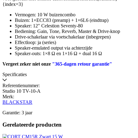
{index=3}
Vermogen: 10 W buizencombo
Buizen: 1×ECC83 (preamp) + 1×6L6 (eindtrap)
Speaker: 12″ Celestion Seventy-80
Bediening: Gain, Tone, Reverb, Master & Drive-knop
Drive-schakelaar via voetschakelaar (inbegrepen)
Effectloop: ja (series)
Speaker-emulated output via achterzijde
Speaker-outs: 1×8 Ω en 1×16 Ω + dual 16 Ω
Vergeet zeker niet onze
"365-dagen retour garantie"
Specificaties
Referentienummer:
Studio 10 TV-10-A
Merk:
BLACKSTAR
Garantie: 3 jaar
Gerelateerde producten