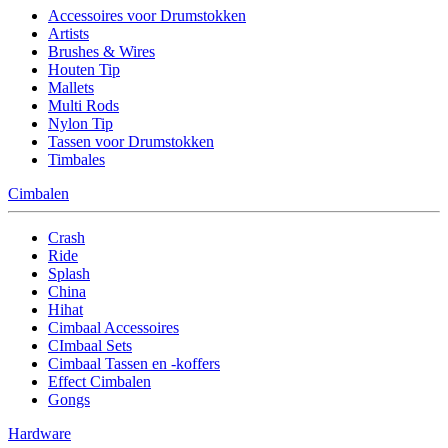
Accessoires voor Drumstokken
Artists
Brushes & Wires
Houten Tip
Mallets
Multi Rods
Nylon Tip
Tassen voor Drumstokken
Timbales
Cimbalen
Crash
Ride
Splash
China
Hihat
Cimbaal Accessoires
CImbaal Sets
Cimbaal Tassen en -koffers
Effect Cimbalen
Gongs
Hardware