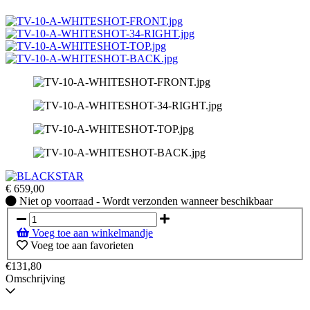
€
659,00
Niet
Niet op voorraad - Wordt verzonden wanneer beschikbaar
op
voorraad
Voeg toe aan winkelmandje
-
Voeg toe aan favorieten
Wordt
verzonden
€131,80
wanneer
Omschrijving
beschikbaar