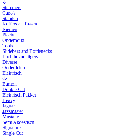
Stemmers
Capo's
Standen
Koffers en Tassen
Riemen
Plectra
Onderhoud
Tools
Slidebars and Bottlenecks
Luchtbevochtigers
Diverse
Onderdelen
Elektrisch
Bariton
Double Cut
Elektrisch Pakket
Heavy
Jaguar
Jazzmaster
Mustang
Semi Akoestisch
Signature
Single Cut