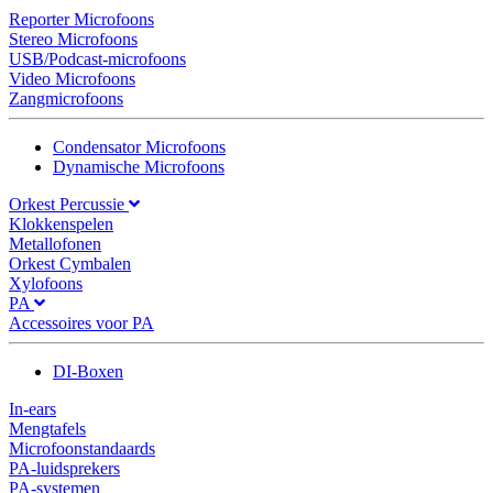
Reporter Microfoons
Stereo Microfoons
USB/Podcast-microfoons
Video Microfoons
Zangmicrofoons
Condensator Microfoons
Dynamische Microfoons
Orkest Percussie
Klokkenspelen
Metallofonen
Orkest Cymbalen
Xylofoons
PA
Accessoires voor PA
DI-Boxen
In-ears
Mengtafels
Microfoonstandaards
PA-luidsprekers
PA-systemen