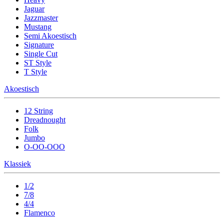
Jaguar
Jazzmaster
Mustang
Semi Akoestisch
Signature
Single Cut
ST Style
T Style
Akoestisch
12 String
Dreadnought
Folk
Jumbo
O-OO-OOO
Klassiek
1/2
7/8
4/4
Flamenco