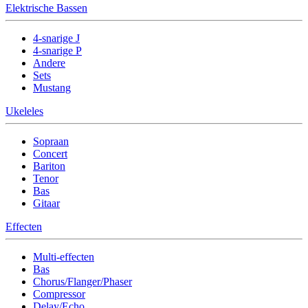
Elektrische Bassen
4-snarige J
4-snarige P
Andere
Sets
Mustang
Ukeleles
Sopraan
Concert
Bariton
Tenor
Bas
Gitaar
Effecten
Multi-effecten
Bas
Chorus/Flanger/Phaser
Compressor
Delay/Echo