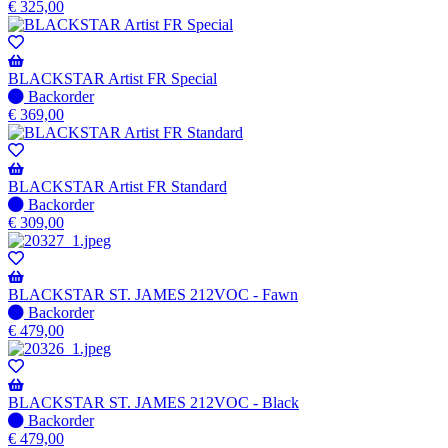
voorraad
€
325,00
BLACKSTAR Artist FR Special
Niet
Backorder
op
€
369,00
voorraad
-
Wordt
verzonden
BLACKSTAR Artist FR Standard
wanneer
Niet
Backorder
beschikbaar
op
€
309,00
voorraad
-
Wordt
verzonden
BLACKSTAR ST. JAMES 212VOC - Fawn
wanneer
Niet
Backorder
beschikbaar
op
€
479,00
voorraad
-
Wordt
verzonden
BLACKSTAR ST. JAMES 212VOC - Black
wanneer
Niet
Backorder
beschikbaar
op
€
479,00