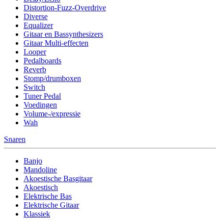
Distortion-Fuzz-Overdrive
Diverse
Equalizer
Gitaar en Bassynthesizers
Gitaar Multi-effecten
Looper
Pedalboards
Reverb
Stomp/drumboxen
Switch
Tuner Pedal
Voedingen
Volume-/expressie
Wah
Snaren
Banjo
Mandoline
Akoestische Basgitaar
Akoestisch
Elektrische Bas
Elektrische Gitaar
Klassiek