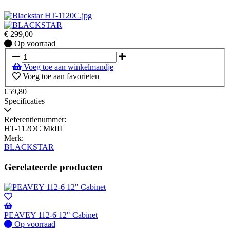
€
299,00
Op
Op voorraad
voorraad
Voeg toe aan winkelmandje
Voeg toe aan favorieten
€59,80
Specificaties
Referentienummer:
HT-112OC MkIII
Merk:
BLACKSTAR
Gerelateerde producten
PEAVEY 112-6 12" Cabinet
Op
Op voorraad