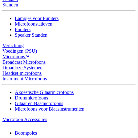
Standen
Lampjes voor Pupiters
Microfoonstatieven
Pupiters
Speaker Standen
Verlichting
Voedingen (PSU)
Microfoons
Broadcast Microfoons
Draadloze Systemen
Headset-microfoons
Instrument Microfoons
Akoestische Gitaarmicrofoons
Drummicrofoons
Gitaar en Basmicrofoons
Microfoons voor Blaasinstrumenten
Microfoon Accessoires
Boompoles