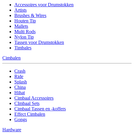
Accessoires voor Drumstokken
Artists
Brushes & Wires
Houten Tip
Mallets
Multi Rods
Nylon Tip
Tassen voor Drumstokken
Timbales
Cimbalen
Crash
Ride
Splash
China
Hihat
Cimbaal Accessoires
CImbaal Sets
Cimbaal Tassen en -koffers
Effect Cimbalen
Gongs
Hardware