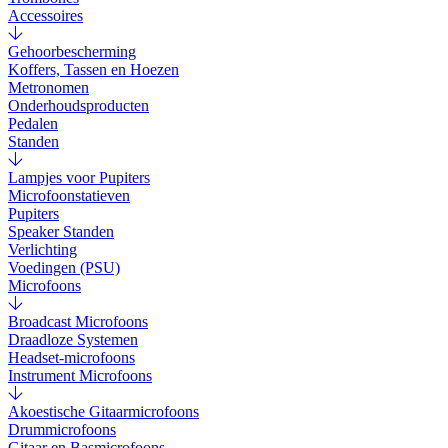
Accessoires
Gehoorbescherming
Koffers, Tassen en Hoezen
Metronomen
Onderhoudsproducten
Pedalen
Standen
Lampjes voor Pupiters
Microfoonstatieven
Pupiters
Speaker Standen
Verlichting
Voedingen (PSU)
Microfoons
Broadcast Microfoons
Draadloze Systemen
Headset-microfoons
Instrument Microfoons
Akoestische Gitaarmicrofoons
Drummicrofoons
Gitaar en Basmicrofoons