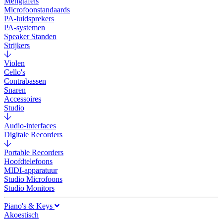
Mengtafels
Microfoonstandaards
PA-luidsprekers
PA-systemen
Speaker Standen
Strijkers
Violen
Cello's
Contrabassen
Snaren
Accessoires
Studio
Audio-interfaces
Digitale Recorders
Portable Recorders
Hoofdtelefoons
MIDI-apparatuur
Studio Microfoons
Studio Monitors
Piano's & Keys
Akoestisch