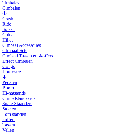
Timbales
Cimbalen
Crash
Ride
Splash
China
Hihat
Cimbaal Accessoires
CImbaal Sets
Cimbaal Tassen en -koffers
Effect Cimbalen
Gongs
Hardware
Pedalen
Boom
Hi-hatstands
Cimbalstandaards
Snare Staanders
Stoelen
Tom standen
koffers
Tassen
Vellen