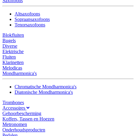
Saxofoons
Altsaxofoons
Sopraansaxofoons
Tenorsaxofoons
Blokfluiten
Bugels
Diverse
Elektrische
Fluiten
Klarinetten
Melodicas
Mondharmonica's
Chromatische Mondharmonica's
Diatonische Mondharmonica's
Trombones
Accessoires
Gehoorbescherming
Koffers, Tassen en Hoezen
Metronomen
Onderhoudsproducten
Pedalen