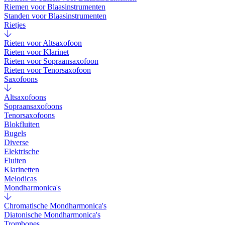
Riemen voor Blaasinstrumenten
Standen voor Blaasinstrumenten
Rietjes
Rieten voor Altsaxofoon
Rieten voor Klarinet
Rieten voor Sopraansaxofoon
Rieten voor Tenorsaxofoon
Saxofoons
Altsaxofoons
Sopraansaxofoons
Tenorsaxofoons
Blokfluiten
Bugels
Diverse
Elektrische
Fluiten
Klarinetten
Melodicas
Mondharmonica's
Chromatische Mondharmonica's
Diatonische Mondharmonica's
Trombones