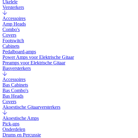
Ukelele
Versterkers
Accessoires
Amp Heads
Combo's
Covers
Footswitch
Cabinets
Pedalboard-amps
Power Amps voor Elektrische Gitaar
Preamps voor Elektrische Gitaar
Basversterkers
Accessoires
Bas Cabinets
Bas Combo's
Bas Heads
Covers
Akoestische Gitaarversterkers
Akoestische Amps
Pick-ups
Onderdelen
Drums en Percussie