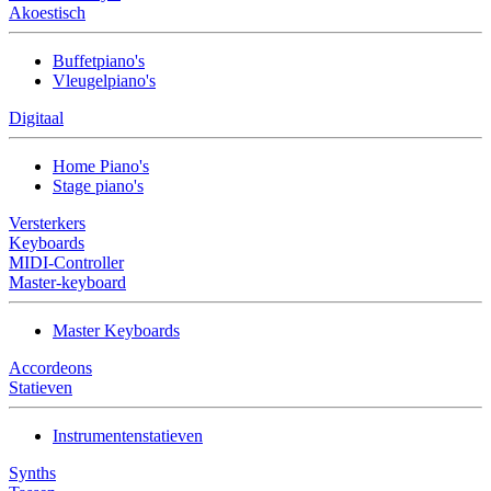
Akoestisch
Buffetpiano's
Vleugelpiano's
Digitaal
Home Piano's
Stage piano's
Versterkers
Keyboards
MIDI-Controller
Master-keyboard
Master Keyboards
Accordeons
Statieven
Instrumentenstatieven
Synths