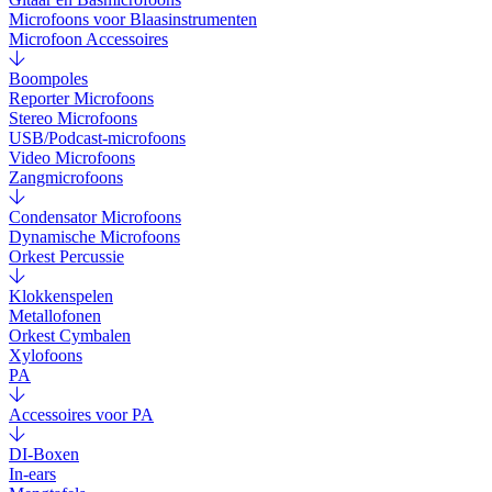
Microfoons voor Blaasinstrumenten
Microfoon Accessoires
Boompoles
Reporter Microfoons
Stereo Microfoons
USB/Podcast-microfoons
Video Microfoons
Zangmicrofoons
Condensator Microfoons
Dynamische Microfoons
Orkest Percussie
Klokkenspelen
Metallofonen
Orkest Cymbalen
Xylofoons
PA
Accessoires voor PA
DI-Boxen
In-ears