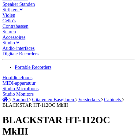
Speaker Standen
Strijkers
Violen
Cello's
Contrabassen
Snaren
Accessoires
Studio
Audio-interfaces
Digitale Recorders
Portable Recorders
Hoofdtelefoons
MIDI-apparatuur
Studio Microfoons
Studio Monitors
Aanbod
Gitaren en Basgitaren
Versterkers
Cabinets
BLACKSTAR HT-112OC MkIII
BLACKSTAR HT-112OC
MkIII