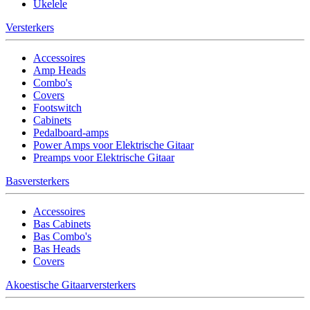
Ukelele
Versterkers
Accessoires
Amp Heads
Combo's
Covers
Footswitch
Cabinets
Pedalboard-amps
Power Amps voor Elektrische Gitaar
Preamps voor Elektrische Gitaar
Basversterkers
Accessoires
Bas Cabinets
Bas Combo's
Bas Heads
Covers
Akoestische Gitaarversterkers