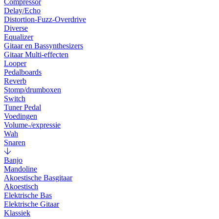
Compressor
Delay/Echo
Distortion-Fuzz-Overdrive
Diverse
Equalizer
Gitaar en Bassynthesizers
Gitaar Multi-effecten
Looper
Pedalboards
Reverb
Stomp/drumboxen
Switch
Tuner Pedal
Voedingen
Volume-/expressie
Wah
Snaren
Banjo
Mandoline
Akoestische Basgitaar
Akoestisch
Elektrische Bas
Elektrische Gitaar
Klassiek