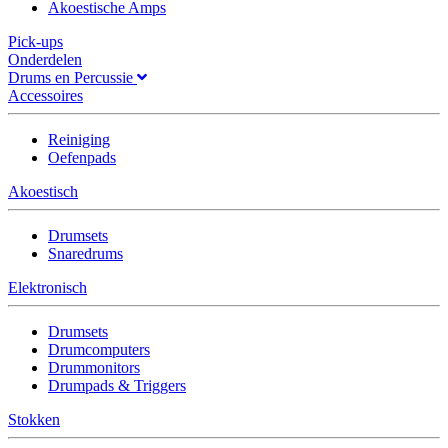
Akoestische Amps
Pick-ups
Onderdelen
Drums en Percussie
Accessoires
Reiniging
Oefenpads
Akoestisch
Drumsets
Snaredrums
Elektronisch
Drumsets
Drumcomputers
Drummonitors
Drumpads & Triggers
Stokken