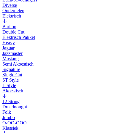
Diverse
Onderdelen
Elektrisch
Bariton
Double Cut
Elektrisch Pakket
Heavy
Jaguar
Jazzmaster
Mustang
Semi Akoestisch
Signature
Single Cut
ST Style
T Style
Akoestisch
12 String
Dreadnought
Folk
Jumbo
O-OO-OOO
Klassiek