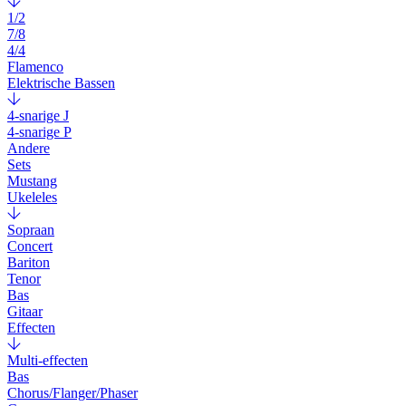
1/2
7/8
4/4
Flamenco
Elektrische Bassen
4-snarige J
4-snarige P
Andere
Sets
Mustang
Ukeleles
Sopraan
Concert
Bariton
Tenor
Bas
Gitaar
Effecten
Multi-effecten
Bas
Chorus/Flanger/Phaser