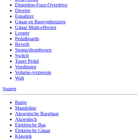
Distortion-Fuzz-Overdrive
Diverse
Equalizer
Gitaar en Bassynthesizers
Gitaar Multi-effecten
Looper
Pedalboards
Reverb
Stomp/drumboxen
Switch
Tuner Pedal
Voedingen
Volume-/expressie
Wah
Snaren
Banjo
Mandoline
Akoestische Basgitaar
Akoestisch
Elektrische Bas
Elektrische Gitaar
Klassiek