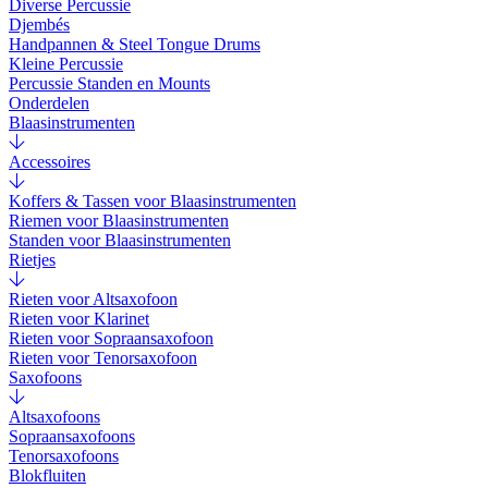
Diverse Percussie
Djembés
Handpannen & Steel Tongue Drums
Kleine Percussie
Percussie Standen en Mounts
Onderdelen
Blaasinstrumenten
Accessoires
Koffers & Tassen voor Blaasinstrumenten
Riemen voor Blaasinstrumenten
Standen voor Blaasinstrumenten
Rietjes
Rieten voor Altsaxofoon
Rieten voor Klarinet
Rieten voor Sopraansaxofoon
Rieten voor Tenorsaxofoon
Saxofoons
Altsaxofoons
Sopraansaxofoons
Tenorsaxofoons
Blokfluiten