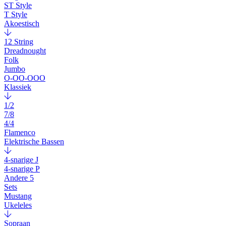
ST Style
T Style
Akoestisch
12 String
Dreadnought
Folk
Jumbo
O-OO-OOO
Klassiek
1/2
7/8
4/4
Flamenco
Elektrische Bassen
4-snarige J
4-snarige P
Andere 5
Sets
Mustang
Ukeleles
Sopraan