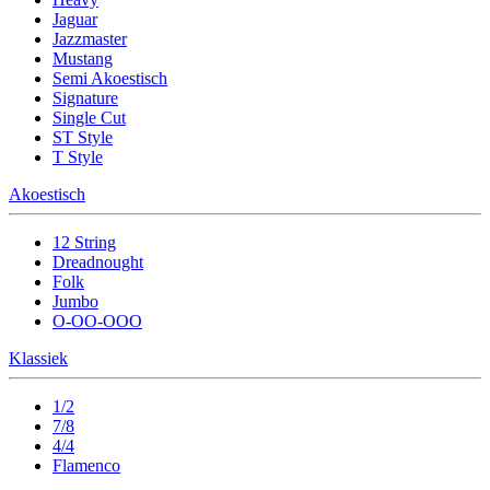
Jaguar
Jazzmaster
Mustang
Semi Akoestisch
Signature
Single Cut
ST Style
T Style
Akoestisch
12 String
Dreadnought
Folk
Jumbo
O-OO-OOO
Klassiek
1/2
7/8
4/4
Flamenco