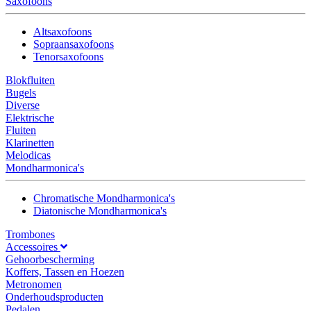
Saxofoons
Altsaxofoons
Sopraansaxofoons
Tenorsaxofoons
Blokfluiten
Bugels
Diverse
Elektrische
Fluiten
Klarinetten
Melodicas
Mondharmonica's
Chromatische Mondharmonica's
Diatonische Mondharmonica's
Trombones
Accessoires
Gehoorbescherming
Koffers, Tassen en Hoezen
Metronomen
Onderhoudsproducten
Pedalen