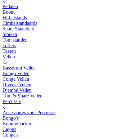
Pedalen
Boom
Hi-hatstands
Cimbalstandaards
Snare Staanders
Stoelen
Tom standen
koffers
Tassen
Vellen
Bassdrum Vellen
Bongo Vellen
Conga Vellen
Diverse Vellen
Djembé Vellen
Tom & Snare Vellen
Percussie
Accessoires voor Percussie
Bongo's
Boomwhacker
Cajons
Conga's