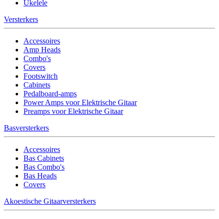
Ukelele
Versterkers
Accessoires
Amp Heads
Combo's
Covers
Footswitch
Cabinets
Pedalboard-amps
Power Amps voor Elektrische Gitaar
Preamps voor Elektrische Gitaar
Basversterkers
Accessoires
Bas Cabinets
Bas Combo's
Bas Heads
Covers
Akoestische Gitaarversterkers