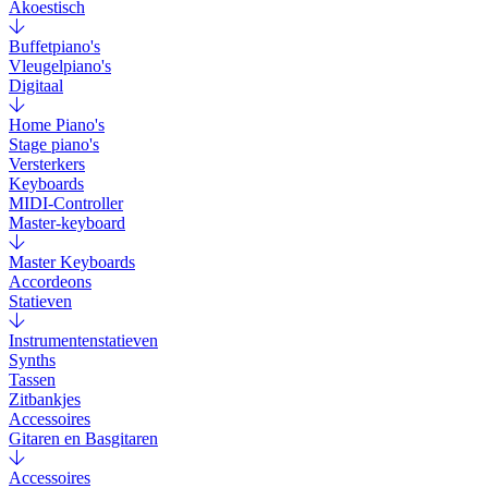
Akoestisch
Buffetpiano's
Vleugelpiano's
Digitaal
Home Piano's
Stage piano's
Versterkers
Keyboards
MIDI-Controller
Master-keyboard
Master Keyboards
Accordeons
Statieven
Instrumentenstatieven
Synths
Tassen
Zitbankjes
Accessoires
Gitaren en Basgitaren
Accessoires