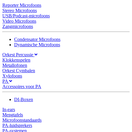
Reporter Microfoons
Stereo Microfoons
USB/Podcast-microfoons
Video Microfoons
Zangmicrofoons
Condensator Microfoons
Dynamische Microfoons
Orkest Percussie
Klokkenspelen
Metallofonen
Orkest Cymbalen
Xylofoons
PA
Accessoires voor PA
DI-Boxen
In-ears
Mengtafels
Microfoonstandaards
PA-luidsprekers
PA-systemen