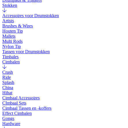
Drumpads & Triggers
Stokken
Accessoires voor Drumstokken
Artists
Brushes & Wires
Houten Tip
Mallets
Multi Rods
Nylon Tip
Tassen voor Drumstokken
Timbales
Cimbalen
Crash
Ride
Splash
China
Hihat
Cimbaal Accessoires
CImbaal Sets
Cimbaal Tassen en -koffers
Effect Cimbalen
Gongs
Hardware