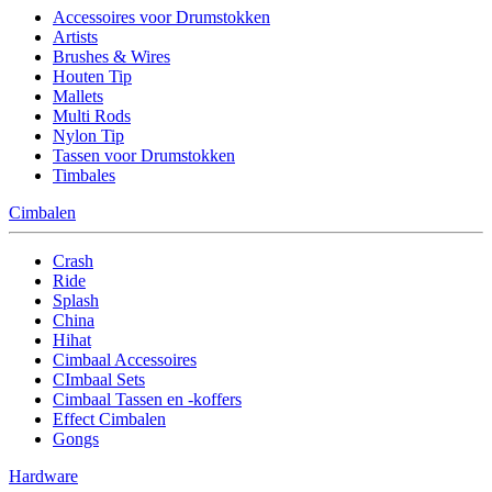
Accessoires voor Drumstokken
Artists
Brushes & Wires
Houten Tip
Mallets
Multi Rods
Nylon Tip
Tassen voor Drumstokken
Timbales
Cimbalen
Crash
Ride
Splash
China
Hihat
Cimbaal Accessoires
CImbaal Sets
Cimbaal Tassen en -koffers
Effect Cimbalen
Gongs
Hardware