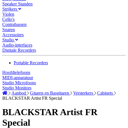
Speaker Standen
Strijkers
Violen
Cello's
Contrabassen
Snaren
Accessoires
Studio
Audio-interfaces
Digitale Recorders
Portable Recorders
Hoofdtelefoons
MIDI-apparatuur
Studio Microfoons
Studio Monitors
Aanbod
Gitaren en Basgitaren
Versterkers
Cabinets
BLACKSTAR Artist FR Special
BLACKSTAR Artist FR
Special