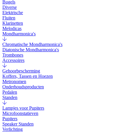
Bugels
Diverse
Elektrische
Fluiten
Klarinetten
Melodicas
Mondharmonica's
Chromatische Mondharmonica's
Diatonische Mondharmonica's
Trombones
Accessoires
Gehoorbescherming
Koffers, Tassen en Hoezen
Metronomen
Onderhoudsproducten
Pedalen
Standen
Lampjes voor Pupiters
Microfoonstatieven
Pupiters
Speaker Standen
Verlichting