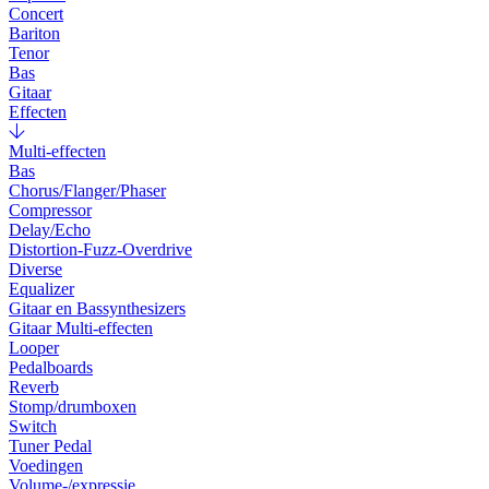
Concert
Bariton
Tenor
Bas
Gitaar
Effecten
Multi-effecten
Bas
Chorus/Flanger/Phaser
Compressor
Delay/Echo
Distortion-Fuzz-Overdrive
Diverse
Equalizer
Gitaar en Bassynthesizers
Gitaar Multi-effecten
Looper
Pedalboards
Reverb
Stomp/drumboxen
Switch
Tuner Pedal
Voedingen
Volume-/expressie