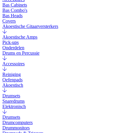
Bas Cabinets
Bas Combo's
Bas Heads
Covers
Akoestische Gitaarversterkers
Akoestische Amps
Pick-ups
Onderdelen
Drums en Percussie
Accessoires
Reiniging
Oefenpads
Akoestisch
Drumsets
Snaredrums
Elektronisch
Drumsets
Drumcomputers
Drummonitors