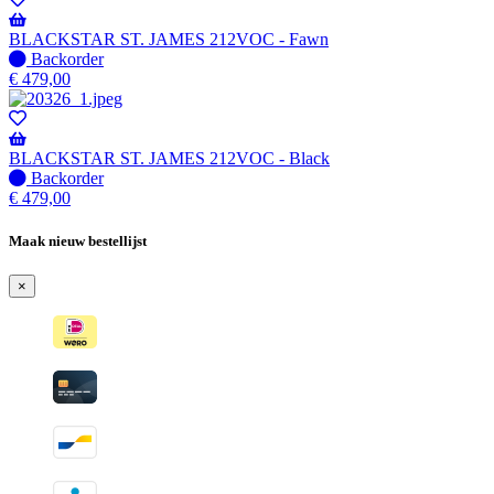
Wordt
verzonden
BLACKSTAR ST. JAMES 212VOC - Fawn
wanneer
Niet
Backorder
beschikbaar
op
€
479,00
voorraad
-
Wordt
verzonden
BLACKSTAR ST. JAMES 212VOC - Black
wanneer
Niet
Backorder
beschikbaar
op
€
479,00
voorraad
-
Maak nieuw bestellijst
Wordt
verzonden
×
wanneer
beschikbaar