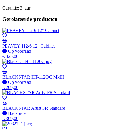
Garantie: 3 jaar
Gerelateerde producten
PEAVEY 112-6 12" Cabinet
Op
Op voorraad
voorraad
€
325,00
BLACKSTAR HT-112OC MkIII
Op
Op voorraad
voorraad
€
299,00
BLACKSTAR Artist FR Standard
Niet
Backorder
op
€
309,00
voorraad
-