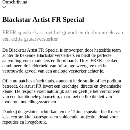
wanneer
Omschrijving
beschikbaar
Blackstar Artist FR Special
FRFR speakerkast met het gevoel en de dynamiek van
een echte gitaarversterker
De Blackstar Artist FR Special is ontworpen door hetzelfde team
achter de bekende Blackstar versterkers en biedt de perfecte
aanvulling voor modellers en floorboards. Deze FRFR-speaker
combineert de helderheid van full-range weergave met het
vertrouwde gevoel van een analoge versterker achter je.
Of je nu patches afstelt thuis, opneemt in de studio of het podium
betreedt, de Artist FR levert een krachtige, directe en dynamische
klank. De respons voelt natuurlijk aan en geeft je het vertrouwen
van een traditionele gitaarsetup, maar met de flexibiliteit van
moderne modelling-systemen.
Dankzij de gesloten achterkant en de 12-inch speaker biedt deze
kast een strakke basrespons en voldoende projectie, ideaal voor
repetities en livegebruik.