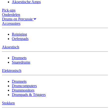
Akoestische Amps
Pick-ups
Onderdelen
Drums en Percussie
Accessoires
Reiniging
Oefenpads
Akoestisch
Drumsets
Snaredrums
Elektronisch
Drumsets
Drumcomputers
Drummonitors
Drumpads & Triggers
Stokken