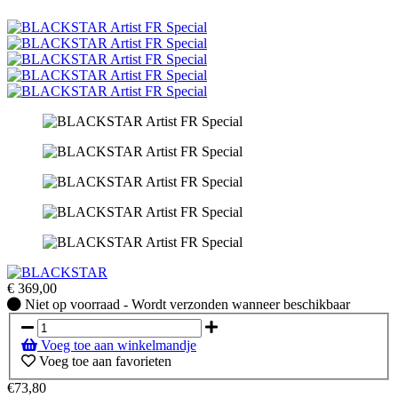
€
369,00
Niet
Niet op voorraad - Wordt verzonden wanneer beschikbaar
op
voorraad
Voeg toe aan winkelmandje
-
Voeg toe aan favorieten
Wordt
verzonden
€73,80