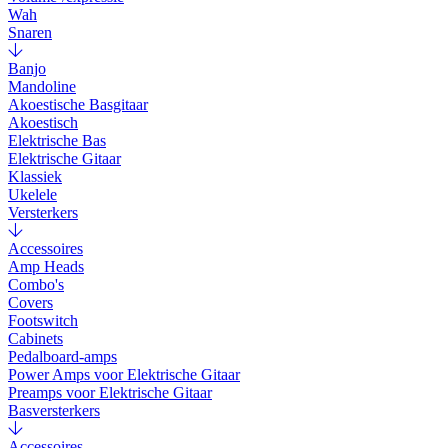
Wah
Snaren
Banjo
Mandoline
Akoestische Basgitaar
Akoestisch
Elektrische Bas
Elektrische Gitaar
Klassiek
Ukelele
Versterkers
Accessoires
Amp Heads
Combo's
Covers
Footswitch
Cabinets
Pedalboard-amps
Power Amps voor Elektrische Gitaar
Preamps voor Elektrische Gitaar
Basversterkers
Accessoires