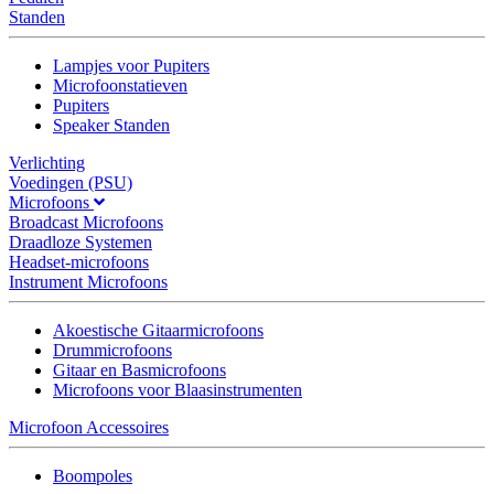
Standen
Lampjes voor Pupiters
Microfoonstatieven
Pupiters
Speaker Standen
Verlichting
Voedingen (PSU)
Microfoons
Broadcast Microfoons
Draadloze Systemen
Headset-microfoons
Instrument Microfoons
Akoestische Gitaarmicrofoons
Drummicrofoons
Gitaar en Basmicrofoons
Microfoons voor Blaasinstrumenten
Microfoon Accessoires
Boompoles