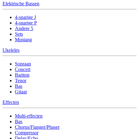
Elektrische Bassen
4-snarige J
4-snarige P
Andere 5
Sets
Mustang
Ukeleles
Sopraan
Concert
Bariton
Tenor
Bas
Gitaar
Effecten
Multi-effecten
Bas
Chorus/Flanger/Phaser
Compressor
Delay/Echo