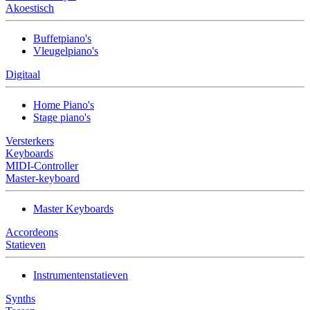
Akoestisch
Buffetpiano's
Vleugelpiano's
Digitaal
Home Piano's
Stage piano's
Versterkers
Keyboards
MIDI-Controller
Master-keyboard
Master Keyboards
Accordeons
Statieven
Instrumentenstatieven
Synths