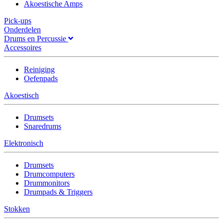
Akoestische Amps
Pick-ups
Onderdelen
Drums en Percussie
Accessoires
Reiniging
Oefenpads
Akoestisch
Drumsets
Snaredrums
Elektronisch
Drumsets
Drumcomputers
Drummonitors
Drumpads & Triggers
Stokken