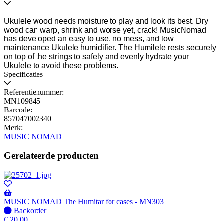
wanneer
beschikbaar
Ukulele wood needs moisture to play and look its best. Dry
wood can warp, shrink and worse yet, crack! MusicNomad
has developed an easy to use, no mess, and low
maintenance Ukulele humidifier. The Humilele rests securely
on top of the strings to safely and evenly hydrate your
Ukulele to avoid these problems.
Specificaties
Referentienummer:
MN109845
Barcode:
857047002340
Merk:
MUSIC NOMAD
Gerelateerde producten
MUSIC NOMAD The Humitar for cases - MN303
Niet
Backorder
op
€
20,00