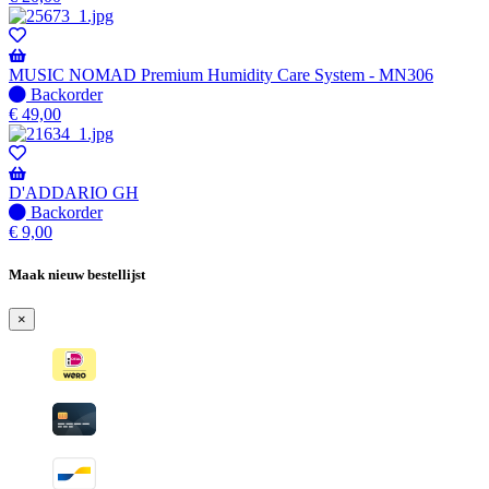
voorraad
-
Wordt
verzonden
MUSIC NOMAD Premium Humidity Care System - MN306
wanneer
Niet
Backorder
beschikbaar
op
€
49,00
voorraad
-
Wordt
verzonden
D'ADDARIO GH
wanneer
Niet
Backorder
beschikbaar
op
€
9,00
voorraad
-
Maak nieuw bestellijst
Wordt
verzonden
×
wanneer
beschikbaar