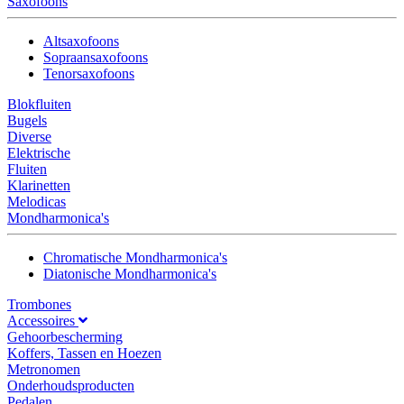
Saxofoons
Altsaxofoons
Sopraansaxofoons
Tenorsaxofoons
Blokfluiten
Bugels
Diverse
Elektrische
Fluiten
Klarinetten
Melodicas
Mondharmonica's
Chromatische Mondharmonica's
Diatonische Mondharmonica's
Trombones
Accessoires
Gehoorbescherming
Koffers, Tassen en Hoezen
Metronomen
Onderhoudsproducten
Pedalen