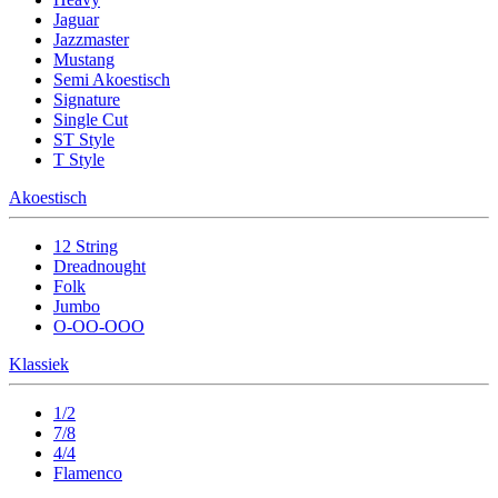
Jaguar
Jazzmaster
Mustang
Semi Akoestisch
Signature
Single Cut
ST Style
T Style
Akoestisch
12 String
Dreadnought
Folk
Jumbo
O-OO-OOO
Klassiek
1/2
7/8
4/4
Flamenco