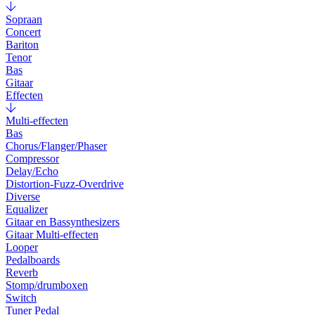
Sopraan
Concert
Bariton
Tenor
Bas
Gitaar
Effecten
Multi-effecten
Bas
Chorus/Flanger/Phaser
Compressor
Delay/Echo
Distortion-Fuzz-Overdrive
Diverse
Equalizer
Gitaar en Bassynthesizers
Gitaar Multi-effecten
Looper
Pedalboards
Reverb
Stomp/drumboxen
Switch
Tuner Pedal