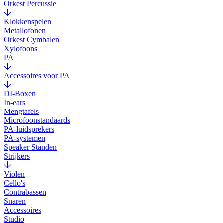
Orkest Percussie
Klokkenspelen
Metallofonen
Orkest Cymbalen
Xylofoons
PA
Accessoires voor PA
DI-Boxen
In-ears
Mengtafels
Microfoonstandaards
PA-luidsprekers
PA-systemen
Speaker Standen
Strijkers
Violen
Cello's
Contrabassen
Snaren
Accessoires
Studio