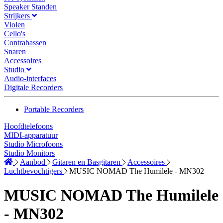
Speaker Standen
Strijkers
Violen
Cello's
Contrabassen
Snaren
Accessoires
Studio
Audio-interfaces
Digitale Recorders
Portable Recorders
Hoofdtelefoons
MIDI-apparatuur
Studio Microfoons
Studio Monitors
Aanbod
Gitaren en Basgitaren
Accessoires
Luchtbevochtigers
MUSIC NOMAD The Humilele - MN302
MUSIC NOMAD The Humilele
- MN302