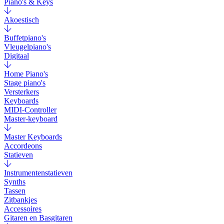
Piano's & Keys
Akoestisch
Buffetpiano's
Vleugelpiano's
Digitaal
Home Piano's
Stage piano's
Versterkers
Keyboards
MIDI-Controller
Master-keyboard
Master Keyboards
Accordeons
Statieven
Instrumentenstatieven
Synths
Tassen
Zitbankjes
Accessoires
Gitaren en Basgitaren