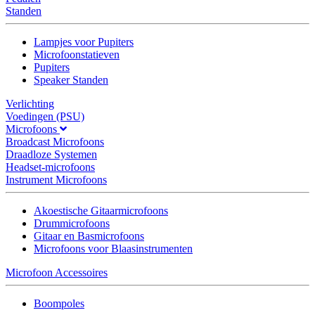
Standen
Lampjes voor Pupiters
Microfoonstatieven
Pupiters
Speaker Standen
Verlichting
Voedingen (PSU)
Microfoons
Broadcast Microfoons
Draadloze Systemen
Headset-microfoons
Instrument Microfoons
Akoestische Gitaarmicrofoons
Drummicrofoons
Gitaar en Basmicrofoons
Microfoons voor Blaasinstrumenten
Microfoon Accessoires
Boompoles