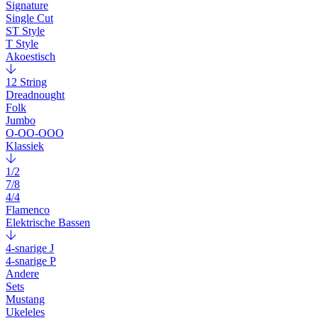
Signature
Single Cut
ST Style
T Style
Akoestisch
12 String
Dreadnought
Folk
Jumbo
O-OO-OOO
Klassiek
1/2
7/8
4/4
Flamenco
Elektrische Bassen
4-snarige J
4-snarige P
Andere
Sets
Mustang
Ukeleles