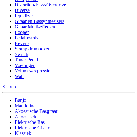
Distortion-Fuzz-Overdrive
Diverse
Equalizer
Gitaar en Bassynthesizers
Gitaar Multi-effecten
Looper
Pedalboards
Reverb
Stomp/drumboxen
Switch
Tuner Pedal
Voedingen
Volume-/expressie
Wah
Snaren
Banjo
Mandoline
Akoestische Basgitaar
Akoestisch
Elektrische Bas
Elektrische Gitaar
Klassiek