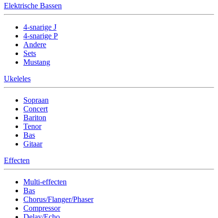
Elektrische Bassen
4-snarige J
4-snarige P
Andere
Sets
Mustang
Ukeleles
Sopraan
Concert
Bariton
Tenor
Bas
Gitaar
Effecten
Multi-effecten
Bas
Chorus/Flanger/Phaser
Compressor
Delay/Echo