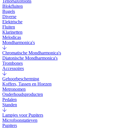
Tenorsaxofoons
Blokfluiten
Bugels
Diverse
Elektrische
Fluiten
Klarinetten
Melodicas
Mondharmonica's
Chromatische Mondharmonica's
Diatonische Mondharmonica's
Trombones
Accessoires
Gehoorbescherming
Koffers, Tassen en Hoezen
Metronomen
Onderhoudsproducten
Pedalen
Standen
Lampjes voor Pupiters
Microfoonstatieven
Pupiters