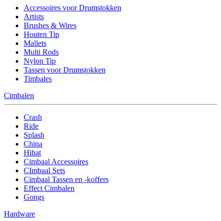
Accessoires voor Drumstokken
Artists
Brushes & Wires
Houten Tip
Mallets
Multi Rods
Nylon Tip
Tassen voor Drumstokken
Timbales
Cimbalen
Crash
Ride
Splash
China
Hihat
Cimbaal Accessoires
CImbaal Sets
Cimbaal Tassen en -koffers
Effect Cimbalen
Gongs
Hardware