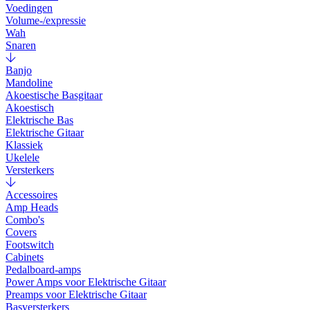
Voedingen
Volume-/expressie
Wah
Snaren
Banjo
Mandoline
Akoestische Basgitaar
Akoestisch
Elektrische Bas
Elektrische Gitaar
Klassiek
Ukelele
Versterkers
Accessoires
Amp Heads
Combo's
Covers
Footswitch
Cabinets
Pedalboard-amps
Power Amps voor Elektrische Gitaar
Preamps voor Elektrische Gitaar
Basversterkers