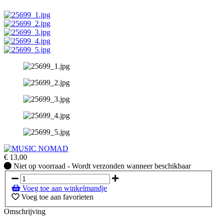
€
13,00
Niet
Niet op voorraad - Wordt verzonden wanneer beschikbaar
op
voorraad
Voeg toe aan winkelmandje
-
Voeg toe aan favorieten
Wordt
verzonden
Omschrijving