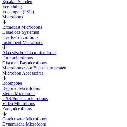
Speaker Standen
Verlichting
Voedingen (PSU)
Microfoons
Broadcast Microfoons
Draadloze Systemen
Headset-microfoons
Instrument Microfoons
Akoestische Gitaarmicrofoons
Drummicrofoons
Gitaar en Basmicrofoons
Microfoons voor Blaasinstrumenten
Microfoon Accessoires
Boompoles
Reporter Microfoons
Stereo Microfoons
USB/Podcast-microfoons
Video Microfoons
Zangmicrofoons
Condensator Microfoons
Dynamische Microfoons