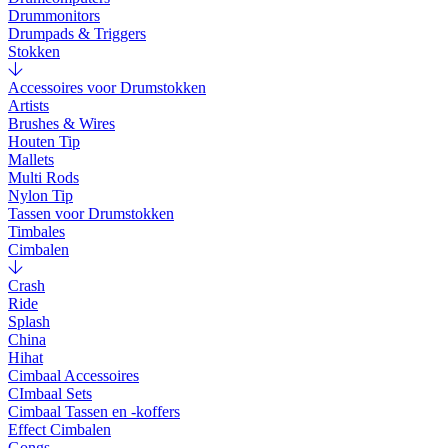
Drummonitors
Drumpads & Triggers
Stokken
Accessoires voor Drumstokken
Artists
Brushes & Wires
Houten Tip
Mallets
Multi Rods
Nylon Tip
Tassen voor Drumstokken
Timbales
Cimbalen
Crash
Ride
Splash
China
Hihat
Cimbaal Accessoires
CImbaal Sets
Cimbaal Tassen en -koffers
Effect Cimbalen
Gongs