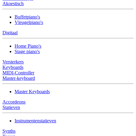
Akoestisch
Buffetpiano's
Vleugelpiano's
Digitaal
Home Piano's
Stage piano's
Versterkers
Keyboards
MIDI-Controller
Master-keyboard
Master Keyboards
Accordeons
Statieven
Instrumentenstatieven
Synths