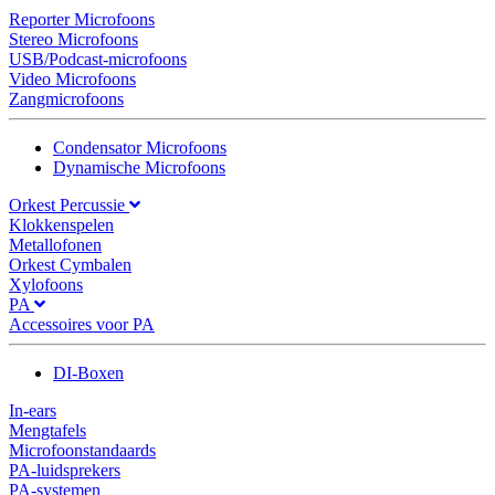
Reporter Microfoons
Stereo Microfoons
USB/Podcast-microfoons
Video Microfoons
Zangmicrofoons
Condensator Microfoons
Dynamische Microfoons
Orkest Percussie
Klokkenspelen
Metallofonen
Orkest Cymbalen
Xylofoons
PA
Accessoires voor PA
DI-Boxen
In-ears
Mengtafels
Microfoonstandaards
PA-luidsprekers
PA-systemen