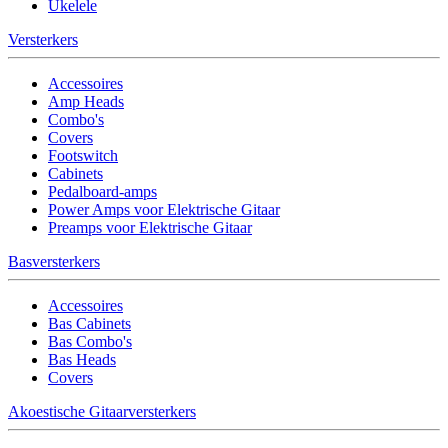
Ukelele
Versterkers
Accessoires
Amp Heads
Combo's
Covers
Footswitch
Cabinets
Pedalboard-amps
Power Amps voor Elektrische Gitaar
Preamps voor Elektrische Gitaar
Basversterkers
Accessoires
Bas Cabinets
Bas Combo's
Bas Heads
Covers
Akoestische Gitaarversterkers