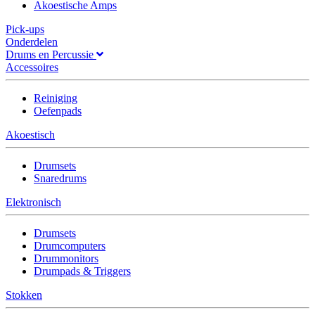
Akoestische Amps
Pick-ups
Onderdelen
Drums en Percussie
Accessoires
Reiniging
Oefenpads
Akoestisch
Drumsets
Snaredrums
Elektronisch
Drumsets
Drumcomputers
Drummonitors
Drumpads & Triggers
Stokken