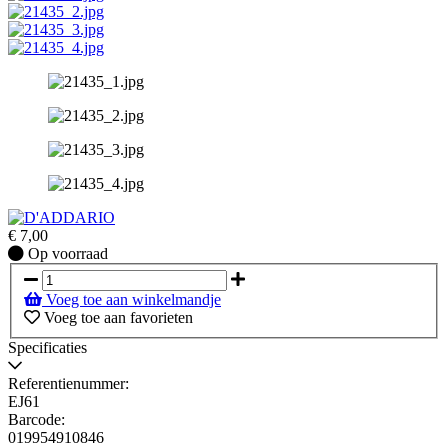
€
7,00
Op
Op voorraad
voorraad
Voeg toe aan winkelmandje
Voeg toe aan favorieten
Specificaties
Referentienummer:
EJ61
Barcode:
019954910846