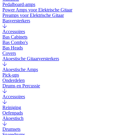
Pedalboard-amps
Power Amps voor Elektrische Gitaar
Preamps voor Elektrische Gitaar
Basversterkers
Accessoires
Bas Cabinets
Bas Combo's
Bas Heads
Covers
Akoestische Gitaarversterkers
Akoestische Amps
Pick-ups
Onderdelen
Drums en Percussie
Accessoires
Reiniging
Oefenpads
Akoestisch
Drumsets
Snaredrums