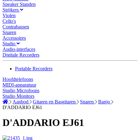
Speaker Standen
Strijkers
Violen
Cello's
Contrabassen
Snaren
Accessoires
Studio
Audio-interfaces
Digitale Recorders
Portable Recorders
Hoofdtelefoons
MIDI-apparatuur
Studio Microfoons
Studio Monitors
Aanbod
Gitaren en Basgitaren
Snaren
Banjo
D'ADDARIO EJ61
D'ADDARIO EJ61