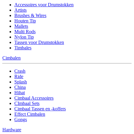
Accessoires voor Drumstokken
Artists
Brushes & Wires
Houten Tip
Mallets
Multi Rods
Nylon Tip
Tassen voor Drumstokken
Timbales
Cimbalen
Crash
Ride
Splash
China
Hihat
Cimbaal Accessoires
CImbaal Sets
Cimbaal Tassen en -koffers
Effect Cimbalen
Gongs
Hardware