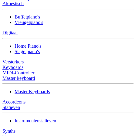
Akoestisch
Buffetpiano's
Vleugelpiano's
Digitaal
Home Piano's
Stage piano's
Versterkers
Keyboards
MIDI-Controller
Master-keyboard
Master Keyboards
Accordeons
Statieven
Instrumentenstatieven
Synths