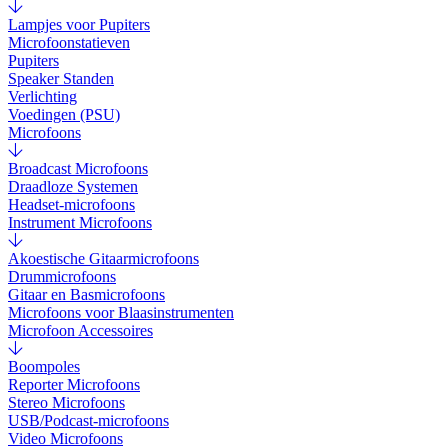
Lampjes voor Pupiters
Microfoonstatieven
Pupiters
Speaker Standen
Verlichting
Voedingen (PSU)
Microfoons
Broadcast Microfoons
Draadloze Systemen
Headset-microfoons
Instrument Microfoons
Akoestische Gitaarmicrofoons
Drummicrofoons
Gitaar en Basmicrofoons
Microfoons voor Blaasinstrumenten
Microfoon Accessoires
Boompoles
Reporter Microfoons
Stereo Microfoons
USB/Podcast-microfoons
Video Microfoons