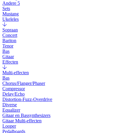
Andere 5
Sets
Mustang
Ukeleles
Sopraan
Concert
Bariton
Tenor
Bas
Gitaar
Effecten
Multi-effecten
Bas
Chorus/Flanger/Phaser
Compressor
Delay/Echo
Distortion-Fuzz-Overdrive
Diverse
Equalizer
Gitaar en Bassynthesizers
Gitaar Multi-effecten
Looper
Pedalboards