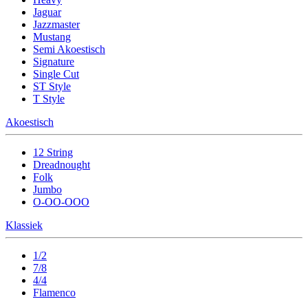
Jaguar
Jazzmaster
Mustang
Semi Akoestisch
Signature
Single Cut
ST Style
T Style
Akoestisch
12 String
Dreadnought
Folk
Jumbo
O-OO-OOO
Klassiek
1/2
7/8
4/4
Flamenco