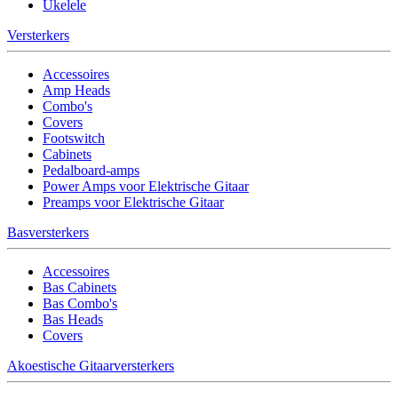
Ukelele
Versterkers
Accessoires
Amp Heads
Combo's
Covers
Footswitch
Cabinets
Pedalboard-amps
Power Amps voor Elektrische Gitaar
Preamps voor Elektrische Gitaar
Basversterkers
Accessoires
Bas Cabinets
Bas Combo's
Bas Heads
Covers
Akoestische Gitaarversterkers