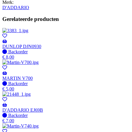
Merk:
D'ADDARIO
Gerelateerde producten
DUNLOP DJN0930
Niet
Backorder
op
€
8,00
voorraad
-
Wordt
verzonden
MARTIN V700
wanneer
Niet
Backorder
beschikbaar
op
€
5,00
voorraad
-
Wordt
verzonden
D'ADDARIO EJ69B
wanneer
Niet
Backorder
beschikbaar
op
€
7,00
voorraad
-