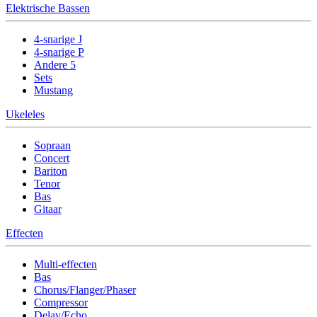
Elektrische Bassen
4-snarige J
4-snarige P
Andere 5
Sets
Mustang
Ukeleles
Sopraan
Concert
Bariton
Tenor
Bas
Gitaar
Effecten
Multi-effecten
Bas
Chorus/Flanger/Phaser
Compressor
Delay/Echo