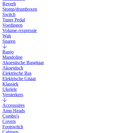
Reverb
Stomp/drumboxen
Switch
Tuner Pedal
Voedingen
Volume-/expressie
Wah
Snaren
Banjo
Mandoline
Akoestische Basgitaar
Akoestisch
Elektrische Bas
Elektrische Gitaar
Klassiek
Ukelele
Versterkers
Accessoires
Amp Heads
Combo's
Covers
Footswitch
Cabinets