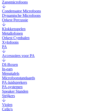
Zangmicrofoons
Condensator Microfoons
Dynamische Microfoons
Orkest Percussie
Klokkenspelen
Metallofonen
Orkest Cymbalen
Xylofoons
PA
Accessoires voor PA
DI-Boxen
In-ears
Mengtafels
Microfoonstandaards
PA-luidsprekers
PA-systemen
Speaker Standen
Strijkers
Violen
Cello's