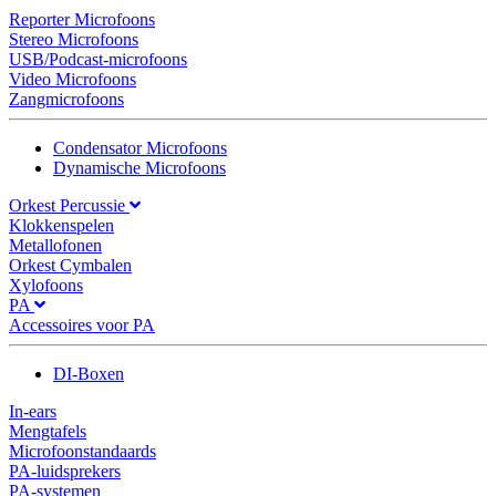
Reporter Microfoons
Stereo Microfoons
USB/Podcast-microfoons
Video Microfoons
Zangmicrofoons
Condensator Microfoons
Dynamische Microfoons
Orkest Percussie
Klokkenspelen
Metallofonen
Orkest Cymbalen
Xylofoons
PA
Accessoires voor PA
DI-Boxen
In-ears
Mengtafels
Microfoonstandaards
PA-luidsprekers
PA-systemen