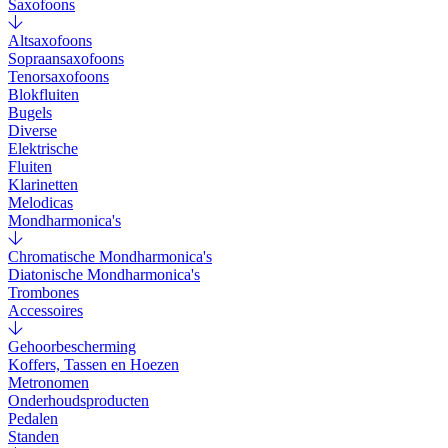
Saxofoons
Altsaxofoons
Sopraansaxofoons
Tenorsaxofoons
Blokfluiten
Bugels
Diverse
Elektrische
Fluiten
Klarinetten
Melodicas
Mondharmonica's
Chromatische Mondharmonica's
Diatonische Mondharmonica's
Trombones
Accessoires
Gehoorbescherming
Koffers, Tassen en Hoezen
Metronomen
Onderhoudsproducten
Pedalen
Standen