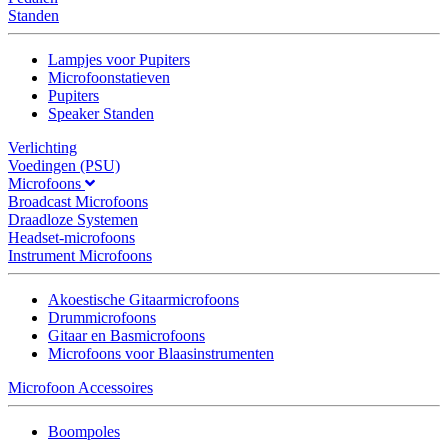
Standen
Lampjes voor Pupiters
Microfoonstatieven
Pupiters
Speaker Standen
Verlichting
Voedingen (PSU)
Microfoons
Broadcast Microfoons
Draadloze Systemen
Headset-microfoons
Instrument Microfoons
Akoestische Gitaarmicrofoons
Drummicrofoons
Gitaar en Basmicrofoons
Microfoons voor Blaasinstrumenten
Microfoon Accessoires
Boompoles