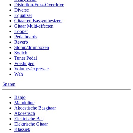
Distortion-Fuzz-Overdrive
Diverse
Equalizer
Gitaar en Bassynthesizers
Gitaar Multi-effecten
Looper
Pedalboards
Reverb
Stomp/drumboxen
Switch
Tuner Pedal
Voedingen
Volume-/expressie
Wah
Snaren
Banjo
Mandoline
Akoestische Basgitaar
Akoestisch
Elektrische Bas
Elektrische Gitaar
Klassiek