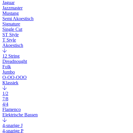
Jaguar
Jazzmaster
Mustang
Semi Akoestisch
Signature
Single Cut
ST Style
T Style
Akoestisch
12 String
Dreadnought
Folk
Jumbo
O-OO-OOO
Klassiek
1/2
7/8
4/4
Flamenco
Elektrische Bassen
4-snarige J
4-snarige P