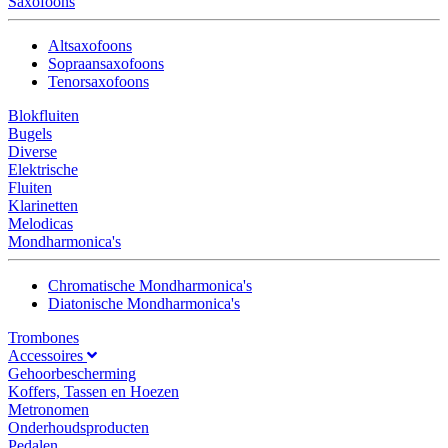
Saxofoons
Altsaxofoons
Sopraansaxofoons
Tenorsaxofoons
Blokfluiten
Bugels
Diverse
Elektrische
Fluiten
Klarinetten
Melodicas
Mondharmonica's
Chromatische Mondharmonica's
Diatonische Mondharmonica's
Trombones
Accessoires
Gehoorbescherming
Koffers, Tassen en Hoezen
Metronomen
Onderhoudsproducten
Pedalen