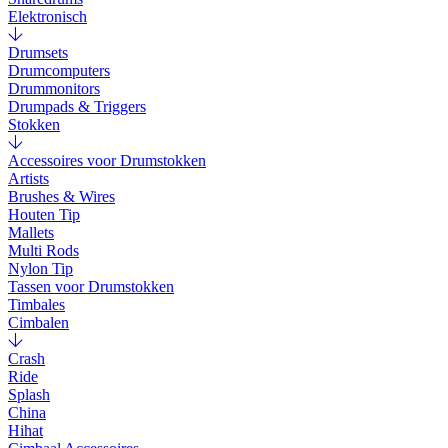
Elektronisch
Drumsets
Drumcomputers
Drummonitors
Drumpads & Triggers
Stokken
Accessoires voor Drumstokken
Artists
Brushes & Wires
Houten Tip
Mallets
Multi Rods
Nylon Tip
Tassen voor Drumstokken
Timbales
Cimbalen
Crash
Ride
Splash
China
Hihat