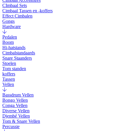
Cimbaal Accessoires
CImbaal Sets
Cimbaal Tassen en -koffers
Effect Cimbalen
Gongs
Hardware
Pedalen
Boom
Hi-hatstands
Cimbalstandaards
Snare Staanders
Stoelen
Tom standen
koffers
Tassen
Vellen
Bassdrum Vellen
Bongo Vellen
Conga Vellen
Diverse Vellen
Djembé Vellen
Tom & Snare Vellen
Percussie